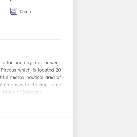
Oven
BBQ
Panel Surya
Peralatan
ng
Snorkeling
le for one day trips or week 
Pistol suar
Pireaus which is located 20 
ful nearby nautical area of 
lternatives for having some 
Jaket Pelampung
 Island of Salamina. 

VHF