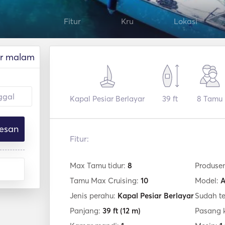
Fitur
Kru
Lokasi
r malam
Kapal Pesiar Berlayar
39 ft
8
Tamu
esan
Fitur:
Max Tamu tidur:
8
Produse
Tamu Max Cruising:
10
Model:
A
Jenis perahu:
Kapal Pesiar Berlayar
Sudah t
Panjang:
39 ft
(12 m)
Pasang 