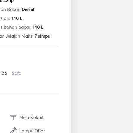
 x 42hp
han Bakar:
Diesel
s air:
140
L
as bahan bakar:
140
L
an Jelajah Maks:
7
simpul
2 x
Sofa
Meja Kokpit
Lampu Obor