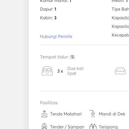
Kamar mandi:
1
Mesin:
1
Dapur:
1
Tipe Ba
Kabin:
3
Kapasita
Kapasit
Kecepat
Hubungi Pemilik
Tempat tidur: (
5
)
Dua kali
3 x
lipat
Fasilitas:
Tenda Matahari
Mandi di Dek
Tender / Sampan
Teropong