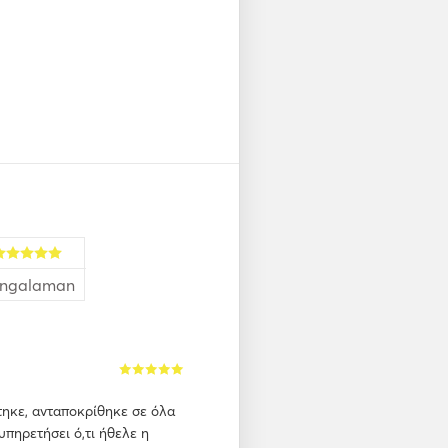
ngalaman
τηκε, ανταποκρίθηκε σε όλα
υπηρετήσει ό,τι ήθελε η