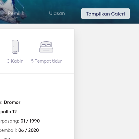
Pemilik
Ulasan
Tampilkan Galeri
3
Kabin
5
Tempat tidur
n:
Dromor
pollo 12
erpasang:
01 / 1990
kembali:
06 / 2020