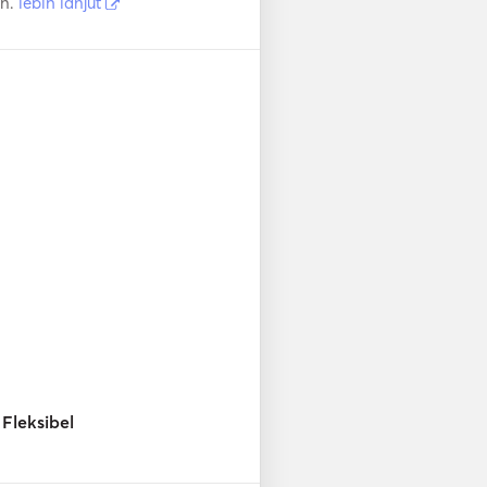
in.
lebih lanjut
Fleksibel