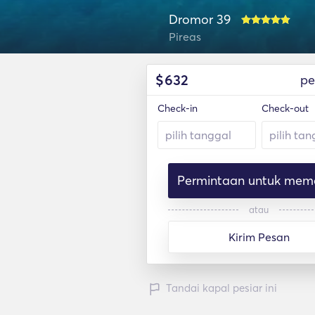
Dromor 39
Pireas
$
632
pe
Check-in
Check-out
Permintaan untuk mem
atau
Kirim Pesan
Tandai kapal pesiar ini