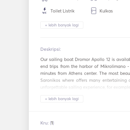
Toilet Listrik
Kulkas
Alat Makan / Gelas
Pembuat Kopi
+ lebih banyak lagi
/ Piring
Piring panas
Koneksi USB
Deskripsi:   
Inverter Daya
Tongkat Panci
Our sailing boat Dromor Apollo 12 is availab
Jangkar Listrik
Fender
end trips from the harbor of Mikrolimano - 
minutes from Athens center. The most beauti
Alat Pemadam
Saronikos where offers many entertaining a
Panduan & Peta
Kebakaran
Genggam
unforgettable sailing experience, for example;
Island Aegina – Island of Moni and Agistri. 
Sistem Navigasi
Motor Tempel
+ lebih banyak lagi
Kru: (
1
)