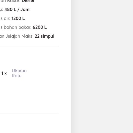
han Bakar:
Diesel
i:
480
L / Jam
s air:
1200
L
as bahan bakar:
6200
L
an Jelajah Maks:
22
simpul
Ukuran
1 x
Ratu