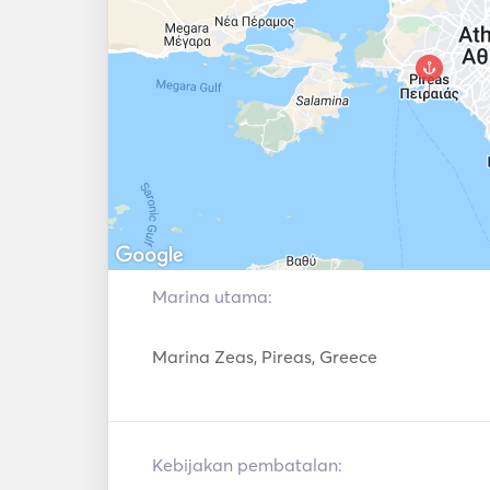
for one adult or two kids. 1 x Falcon-3 (towa
Jobe Hydra towable for one kid. 1 x Banana 
paddle board (SUP). Water ski. Knee boa
standard fishing equipment. Fishing rods.

Other

Outdoor dining space on the stern, bow and
bridge. Ice maker. Water maker. Based in M
Marina utama:
Marina Zeas, Pireas, Greece
Kebijakan pembatalan: