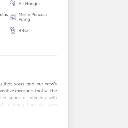
Air Hangat
elas
Mesin Pencuci
Piring
BBQ
ti
TV
Koneksi Aux
Pemutar DVD
Tabung Tiup /
u that yours and our crew's 
Donat
entive measures that will be 
ied space disinfection with 
ht clothing, linen etc; crew 
tay safe and plan your next 