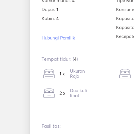
Kamar mandi:
4
Tipe Ba
Dapur:
1
Konsums
Kabin:
4
Kapasita
Kapasit
Kecepat
Hubungi Pemilik
Tempat tidur: (
4
)
Ukuran
1 x
Raja
Dua kali
2 x
lipat
Fasilitas: