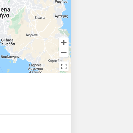
ble couch for 3-persons). 1 x 
for 3-persons. 1 x stand up 
rd. Wake board. Snorkel & 
 fly bridge. BBQ on the fly 
andraki, Rhodes, Dodecanese 