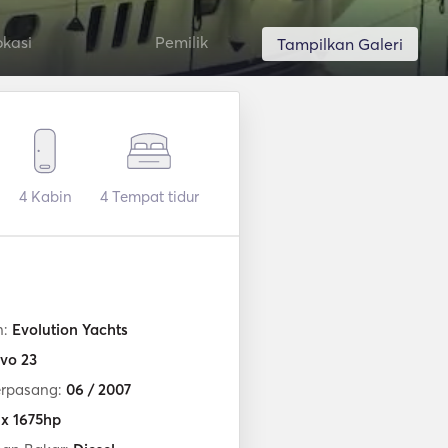
okasi
Pemilik
Tampilkan Galeri
4
Kabin
4
Tempat tidur
n:
Evolution Yachts
vo 23
erpasang:
06 / 2007
 x 1675hp