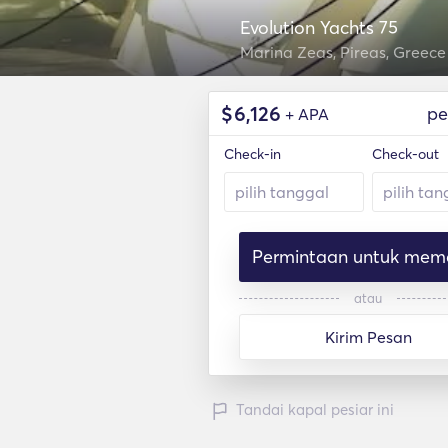
Evolution Yachts 75
Marina Zeas, Pireas, Greece
$
6,126
pe
+ APA
Check-in
Check-out
Permintaan untuk mem
atau
Kirim Pesan
Tandai kapal pesiar ini