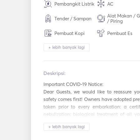
Pembangkit Listrik
AC
Alat Makan / G
Tender / Sampan
/ Piring
Pembuat Kopi
Pembuat Es
Piring panas
Pemanggang ro
+ lebih banyak lagi
TV satelit
WiFi
Deskripsi:   
Pemutar Mp3 /
Koneksi USB
Radio / CD
Important COVID-19 Notice:

Konsol Game
Jetski
Dear Guests, we would like to reassure yo
safety comes first! Owners have adopted prev
Kayak
Mainan Pantai
taken prior to every embarkation: a certif
nebulization; biological treatment of all yac
medical checks for COVID-19. Till then, s
+ lebih banyak lagi
yachting vacation with us!
