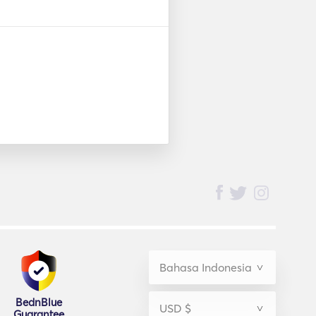
BednBlue
Guarantee