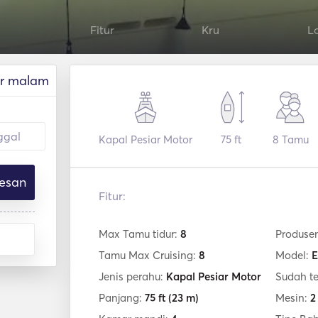
Fitur
Kru
L
r malam
Kapal Pesiar Motor
75 ft
8
Tamu
esan
Fitur:
Max Tamu tidur:
8
Produse
Tamu Max Cruising:
8
Model:
E
Jenis perahu:
Kapal Pesiar Motor
Sudah t
Panjang:
75 ft
(23 m)
Mesin:
2