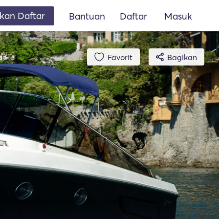
an Daftar
Bantuan
Daftar
Masuk
Favorit
Bagikan