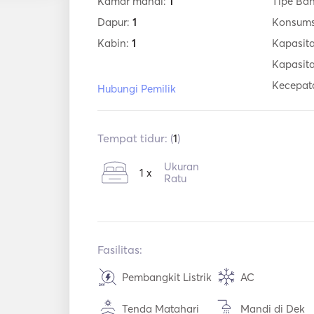
Kamar mandi:
1
Tipe Ba
Dapur:
1
Konsums
Kabin:
1
Kapasita
Kapasit
Kecepat
Hubungi Pemilik
Tempat tidur: (
1
)
Ukuran
1 x
Ratu
Fasilitas:
Pembangkit Listrik
AC
Tenda Matahari
Mandi di Dek