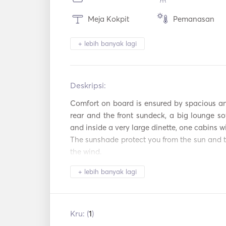
Meja Kokpit
Pemanasan
Lampu Obor
Toilet Listrik
+ lebih banyak lagi
Pembeku
Kulkas
Alat Makan / Gelas
Deskripsi:   
Pembuat Kopi
/ Piring
Comfort on board is ensured by spacious and
Pemutar Mp3 /
WiFi
rear and the front sundeck, a big lounge sof
Radio / CD
and inside a very large dinette, one cabins wi
Pencari Ikan
The sunshade protect you from the sun and t
the wind.
+ lebih banyak lagi
Kru: (
1
)