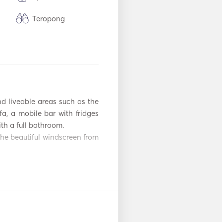
Teropong
Sistem Keamanan
Oven Microwave
TV
 liveable areas such as the 
Peralatan
a, a mobile bar with fridges 
Snorkeling
th a full bathroom.

he beautiful windscreen from 