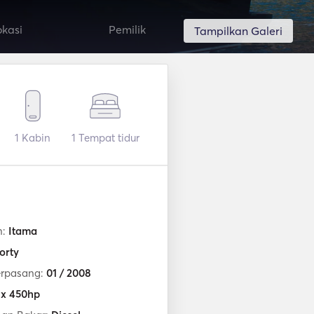
okasi
Pemilik
Tampilkan Galeri
1
Kabin
1
Tempat tidur
n:
Itama
orty
erpasang:
01 / 2008
 x 450hp