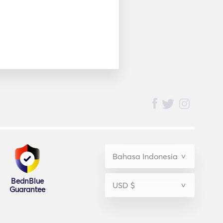
BednBlue
Guarantee