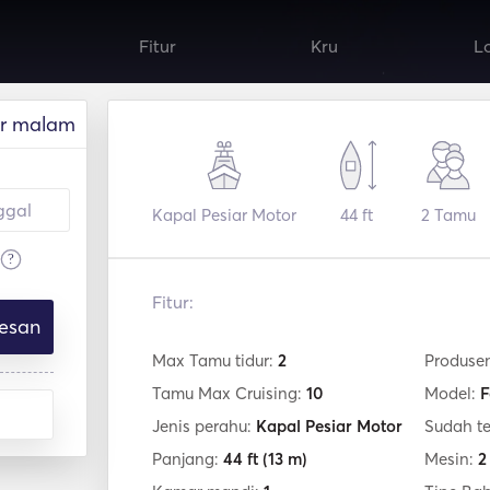
Fitur
Kru
L
r malam
Kapal Pesiar Motor
44 ft
2
Tamu
?
Fitur:
esan
Max Tamu tidur:
2
Produse
Tamu Max Cruising:
10
Model:
F
Jenis perahu:
Kapal Pesiar Motor
Sudah t
Panjang:
44 ft
(13 m)
Mesin:
2