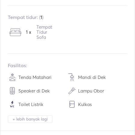
Sudah terpasang:
01 / 2008
Mesin:
1 x 115hp
Tempat tidur: (
1
)
Tipe Bahan Bakar:
Bensin
Tempat
1 x
Tidur
Kapasitas air:
50
L
Sofa
Kapasitas bahan bakar:
80
L
Kecepatan Jelajah Maks:
30
simpul
Fasilitas:
Tenda Matahari
Mandi di Dek
Speaker di Dek
Lampu Obor
Toilet Listrik
Kulkas
Alat Makan / Gelas /
Koneksi USB
+ lebih banyak lagi
Piring
Pemutar Mp3 / Radio /
Tongkat Pancing