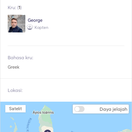
CD
Kru: (
1
)
Peralatan Snorkeling
Speargun
George
Jangkar Listrik
Fender
Kapten
Jaket Pelampung
Sistem Navigasi
Motor Tempel
Pencari Ikan
Bahasa kru:
Greek
Lokasi:
Daya jelajah
Satelit