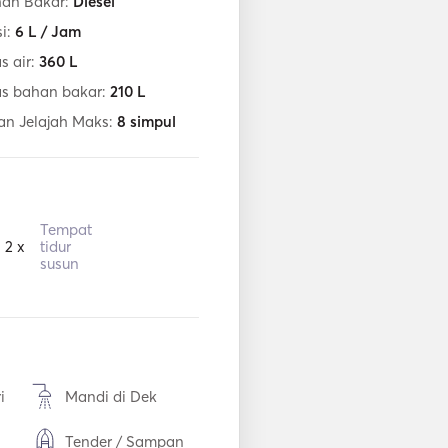
han Bakar:
Diesel
i:
6
L / Jam
s air:
360
L
as bahan bakar:
210
L
an Jelajah Maks:
8
simpul
Tempat
2 x
tidur
susun
i
Mandi di Dek
Tender / Sampan