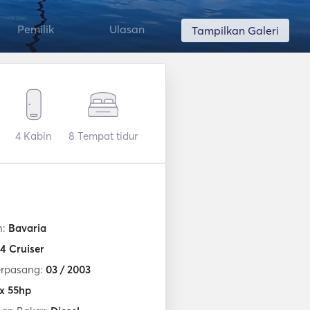
Pemilik
Ulasan
Tampilkan Galeri
4
Kabin
8
Tempat tidur
n:
Bavaria
4 Cruiser
erpasang:
03 / 2003
 x 55hp