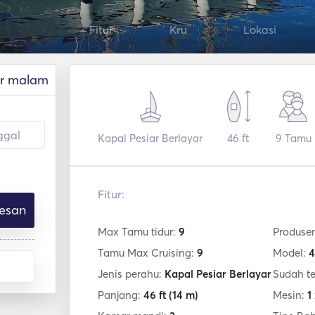
Fitur
Kru
Lokasi
r malam
Kapal Pesiar Berlayar
46 ft
9
Tamu
Fitur:
esan
Max Tamu tidur:
9
Produse
Tamu Max Cruising:
9
Model:
4
Jenis perahu:
Kapal Pesiar Berlayar
Sudah t
Panjang:
46 ft
(14 m)
Mesin:
1