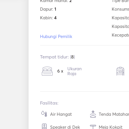
Kamar mandi:
2
Tipe Ba
Dapur:
1
Konsums
Kabin:
4
Kapasita
Kapasit
Kecepat
Hubungi Pemilik
Tempat tidur: (
8
)
Ukuran
6 x
Raja
Fasilitas:
Air Hangat
Tenda Matahar
Speaker di Dek
Meja Kokpit