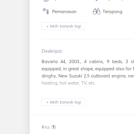
Pemanasan
Teropong
Sistem Keamanan
Kulkas
+ lebih banyak lagi
Alat Makan / Gelas
Pembuat Kopi
/ Piring
Deskripsi:   
TV
WiFi
Bavaria 44, 2003., 4 cabins, 9 beds, 3 sh
Pemutar Mp3 /
Koneksi USB
equipped, in great shape, equipped also for 
Radio / CD
dinghy, New Suzuki 2,5 outboard engine, new
heating, hot water, TV, etc.
+ lebih banyak lagi
Kru: (
1
)