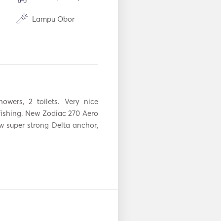
Lampu Obor
Oven
Piring panas
Koneksi Aux
owers, 2 toilets. Very nice 
Pemutar DVD
fishing. New Zodiac 270 Aero 
 super strong Delta anchor, 