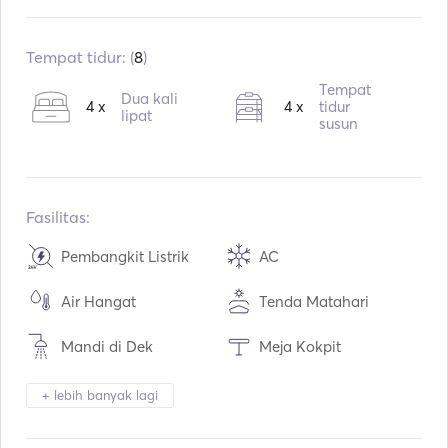
Sudah terpasang:
06 / 1988
Pasang kembali:
06 / 2019
Tempat tidur: (
8
)
Mesin:
1 x 200hp
Tempat
Dua kali
4 x
4 x
tidur
Tipe Bahan Bakar:
Diesel
lipat
susun
Konsumsi:
27
L / Jam
Kapasitas air:
1000
L
Kapasitas bahan bakar:
1300
L
Fasilitas:
Kecepatan Jelajah Maks:
9
simpul
Pembangkit Listrik
AC
Air Hangat
Tenda Matahari
Mandi di Dek
Meja Kokpit
Tender / Sampan
Pemanasan
+ lebih banyak lagi
Teropong
Lampu Obor