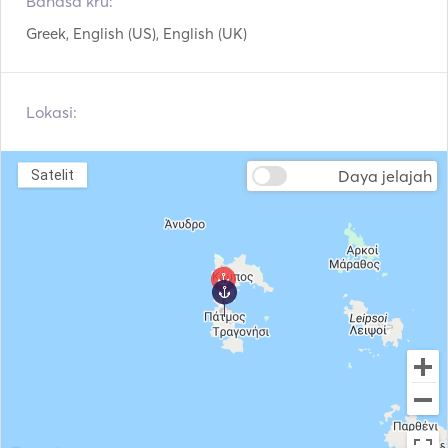
Bahasa kru:
Price include: Skipper, Fuel, Water, Full Insurance, Port 
Greek, English (US), English (UK)
Authority Expenses and All Taxes    
Lokasi:
Daya jelajah
Satelit