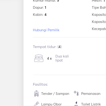
Kamar mandi:
5
Mesin:
1
Dapur:
1
Tipe Ba
Kabin:
4
Kapasita
Kapasit
Kecepat
Hubungi Pemilik
Tempat tidur: (
4
)
Dua kali
4 x
lipat
Fasilitas:
Tender / Sampan
Pemanasan
Lampu Obor
Toilet Listrik