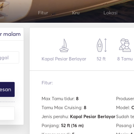
Fitur
Kru
Lokasi
r malam
Kapal Pesiar Berlayar
52 ft
8
Tamu
Fitur:
esan
Max Tamu tidur:
8
Produse
Tamu Max Cruising:
8
Model:
O
Jenis perahu:
Kapal Pesiar Berlayar
Sudah t
Panjang:
52 ft
(16 m)
Pasang 