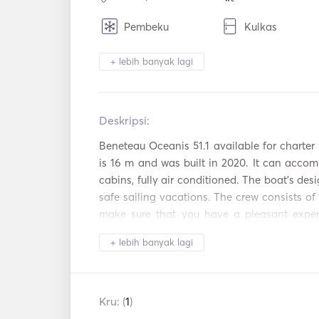
Pembeku
Kulkas
Alat Makan / Gelas
Pembuat Kopi
+ lebih banyak lagi
/ Piring
Piring panas
Pemanggang ro
Deskripsi:   
WiFi
Koneksi Aux
Beneteau Oceanis 51.1 available for charter i
Pemutar Mp3 /
Pengering Ram
is 16 m and was built in 2020. It can accom
Radio / CD
cabins, fully air conditioned. The boat's desi
TV satelit
Inverter Daya
safe sailing vacations. The crew consists of 
make sure that you have a pleasant experi
Peralatan
Tongkat Pancing
Greece. A second crew member is available up
Snorkeling
+ lebih banyak lagi
Mainan Pantai
Perahu Layar
The kitchen is equipped with a two refriger
Nespresso coffee machine. Available on bo
Sistem Pemadam
following water toys:snorkeling & fishing, R
Kru: (
1
)
Kebakaran
Autopilot
Otomatis
& beach games. 
