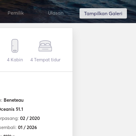
Pemilik
Ulasan
Tampilkan Galeri
4
Kabin
4
Tempat tidur
n:
Beneteau
ceanis 51.1
erpasang:
02 / 2020
kembali:
01 / 2026