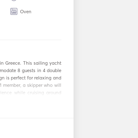
Oven
BBQ
ti
TV
Koneksi USB
n Greece. This sailing yacht 
but
Besi
modate 8 guests in 4 double 
gn is perfect for relaxing and 
Tabung Tiup /
1 member, a skipper who will 
Donat
ence while cruising around 
Kayak
on request. 

Papan Dayung
ators + freezer wine cooler, 
ard you will also finf the 
ed paddle SUP, floating mats 
Pendorong Busur