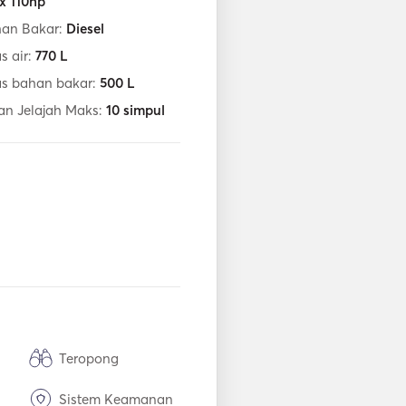
 x 110hp
han Bakar:
Diesel
s air:
770
L
as bahan bakar:
500
L
an Jelajah Maks:
10
simpul
Teropong
Sistem Keamanan