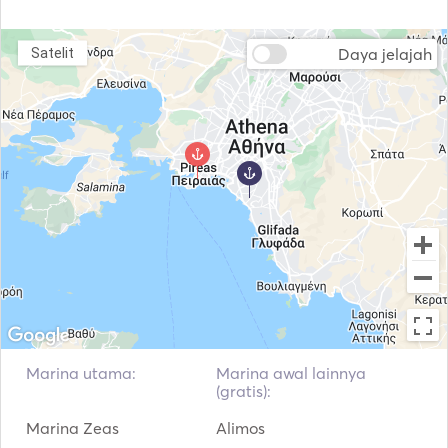
Mesin Cuci
Pengering
Daya jelajah
Satelit
Pengering Rambut
Tabung Tiup / Donat
Tongkat Pancing
Peralatan Snorkeling
Kayak
Mainan Pantai
Speargun
Papan Dayung
Bioskop
Autopilot
Jangkar Listrik
Fender
Alat Pemadam
Jaket Pelampung
Kebakaran Genggam
Marina utama:
Marina awal lainnya
(gratis):
Sistem Navigasi
Radar
Marina Zeas
Alimos