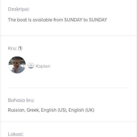
Deskripsi:   
Teropong
Lampu Obor
The boat is available from SUNDAY to SUNDAY
Toilet Listrik
Pembeku
Kulkas
Oven Microwave
Kru: (
1
)
Alat Makan / Gelas /
Oven
Piring
Mesin Pencuci Piring
Pembuat Kopi
Kapten
Pembuat Es
Bar Koktail
Piring panas
TV
Bahasa kru:
WiFi
Koneksi Aux
Russian, Greek, English (US), English (UK)
Pemutar Mp3 / Radio /
Koneksi USB
CD
Lokasi:
Pemutar DVD
Konsol Game