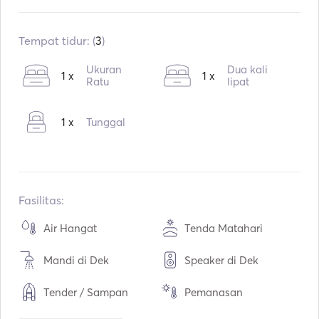
Sudah terpasang:
12 / 1997
Pasang kembali:
04 / 2022
Tempat tidur: (
3
)
Mesin:
1 x 38hp
Ukuran
Dua kali
1 x
1 x
Tipe Bahan Bakar:
Ratu
Diesel
lipat
Konsumsi:
4
L / Jam
1 x
Tunggal
Kapasitas air:
250
L
Kapasitas bahan bakar:
130
L
Kecepatan Jelajah Maks:
8
simpul
Fasilitas:
Air Hangat
Tenda Matahari
Mandi di Dek
Speaker di Dek
Tender / Sampan
Pemanasan