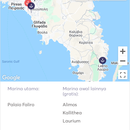
Alat Pemadam
Jaket Pelampung
Kebakaran Genggam
Sistem Navigasi
Motor Tempel
VHF
Marina utama:
Marina awal lainnya
(gratis):
Palaio Faliro
Alimos
Kallithea
Laurium