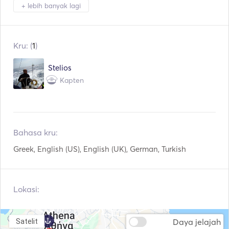
Teropong
Lampu Obor
+ lebih banyak lagi
Kulkas
Oven
Kru: (
1
)
Alat Makan / Gelas /
Pembuat Kopi
Piring
Stelios
Piring panas
WiFi
Kapten
Koneksi Aux
Koneksi USB
Pemutar Mp3 / Radio /
Panel Surya
CD
Bahasa kru:
Inverter Daya
Tongkat Pancing
Greek, English (US), English (UK), German, Turkish
Peralatan Snorkeling
Peralatan Selam
Lokasi:
Autopilot
Jangkar Listrik
Fender
Panduan & Peta
Daya jelajah
Satelit