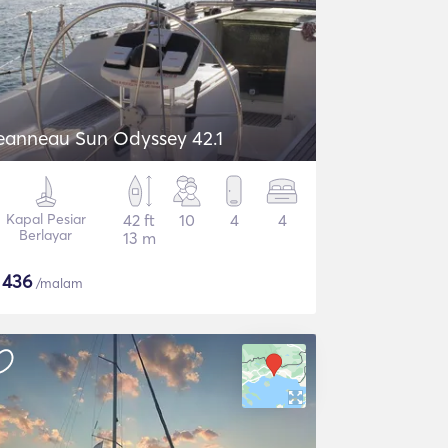
eanneau Sun Odyssey 42.1
Kapal Pesiar
42 ft
10
4
4
Berlayar
13 m
$
436
/malam