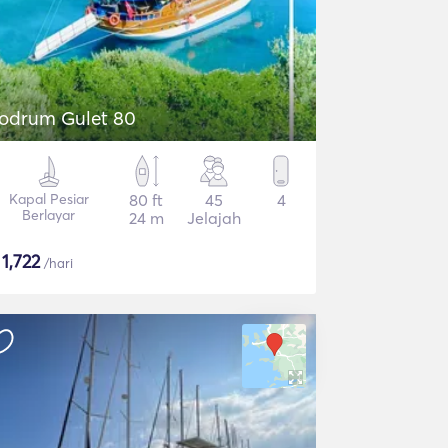
odrum Gulet 80
Kapal Pesiar
80 ft
45
4
Berlayar
24 m
Jelajah
$
1,722
/hari