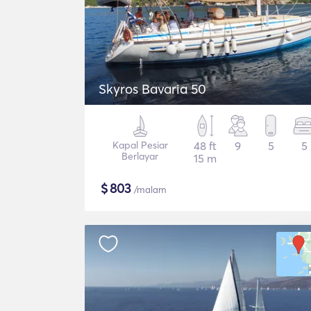
Skyros Bavaria 50
Kapal Pesiar
48 ft
9
5
5
Berlayar
15 m
$
803
/malam