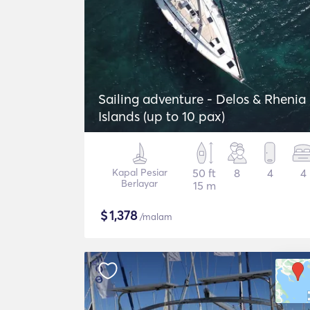
Sailing adventure - Delos & Rhenia
Islands (up to 10 pax)
Kapal Pesiar
50 ft
8
4
4
Berlayar
15 m
$
1,378
/malam