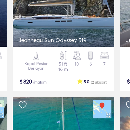
Jeanneau Sun Odyssey 519
J
Kapal Pesiar
51 ft
10
6
7
Berlayar
16 m
$
820
5.0
/malam
(2
ulasan
)