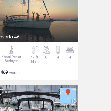
avaria 46
Kapal Pesiar
47 ft
8
4
4
Berlayar
14 m
$
469
/malam