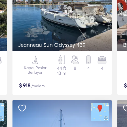
Jeanneau Sun Odyssey 439
B
Kapal Pesiar
44 ft
8
4
4
Berlayar
13 m
$
918
/malam