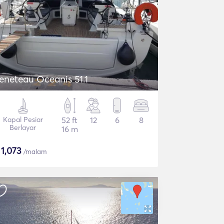
eneteau Oceanis 51.1
Kapal Pesiar
52 ft
12
6
8
Berlayar
16 m
$
1,073
/malam