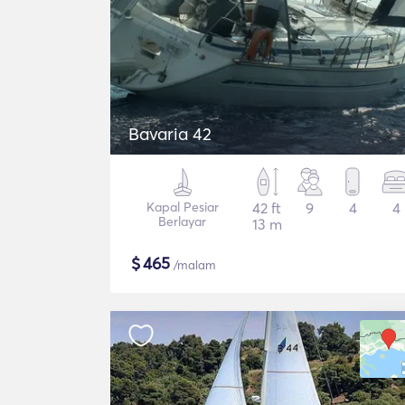
Bavaria 42
Kapal Pesiar
42 ft
9
4
4
Berlayar
13 m
$
465
/malam