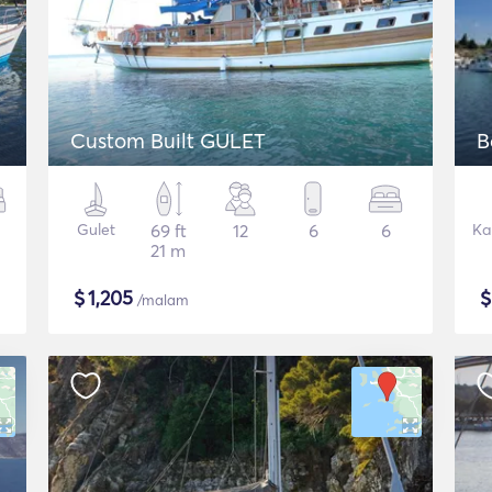
Custom Built GULET
B
Gulet
69 ft
12
6
6
Ka
21 m
$
1,205
/malam