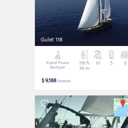
Gulet 118
Kapal Pesiar
118 ft
10
5
5
Berlayar
36 m
$
9,188
/malam