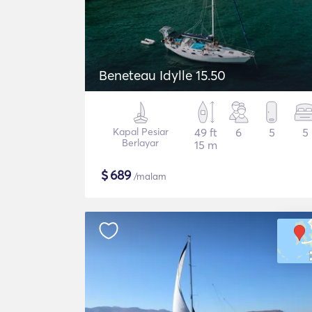
Beneteau Idylle 15.50
Kapal Pesiar
49 ft
6
5
5
Berlayar
15 m
$
689
/malam