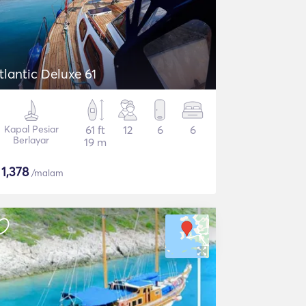
tlantic Deluxe 61
Kapal Pesiar
61 ft
12
6
6
Berlayar
19 m
$
1,378
/malam