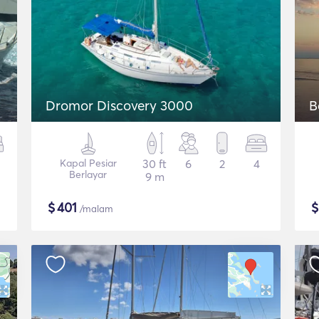
Dromor Discovery 3000
B
Kapal Pesiar
30 ft
6
2
4
Berlayar
9 m
$
401
/malam