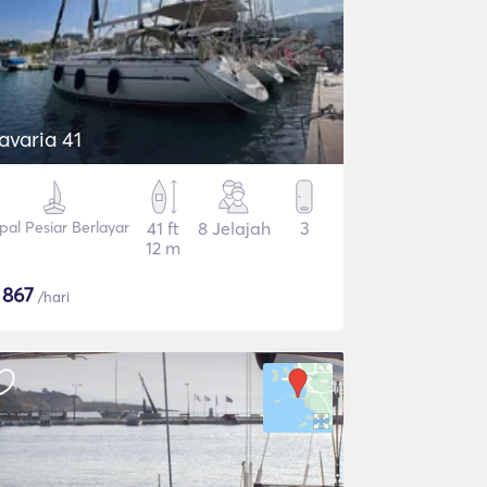
avaria 41
pal Pesiar Berlayar
41 ft
8 Jelajah
3
12 m
$
867
/hari