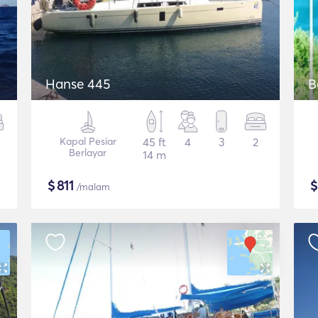
Hanse 445
B
Kapal Pesiar
45 ft
4
3
2
Berlayar
14 m
$
811
/malam