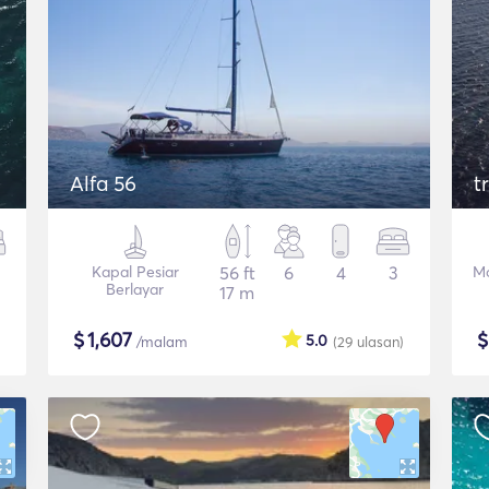
Alfa 56
t
Kapal Pesiar
56 ft
6
4
3
Mo
Berlayar
17 m
$
1,607
5.0
/malam
(29
ulasan
)