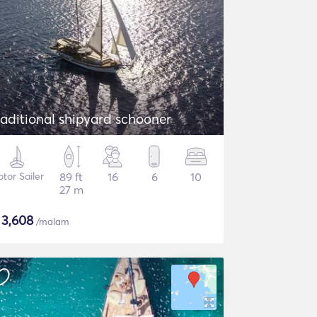
raditional shipyard schooner
tor Sailer
89 ft
16
6
10
27 m
$
3,608
/malam