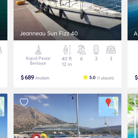
Jeanneau Sun Fizz 40
A
Kapal Pesiar
40 ft
6
3
3
Berlayar
12 m
$
689
5.0
/malam
(1
ulasan
)