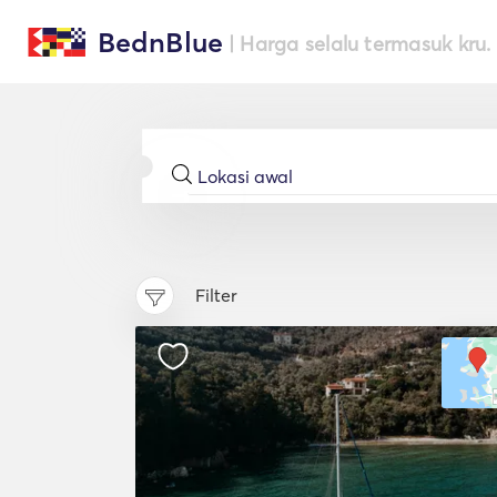
BednBlue
| Harga selalu termasuk kru.
Filter