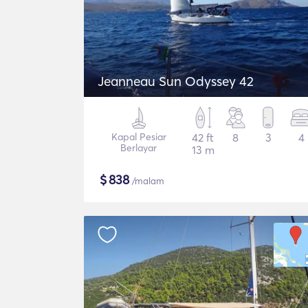
Jeanneau Sun Odyssey 42
Kapal Pesiar
42 ft
8
3
4
Berlayar
13 m
$
838
/malam