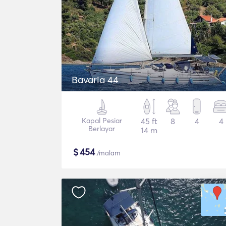
Bavaria 44
Kapal Pesiar
45 ft
8
4
4
Berlayar
14 m
$
454
/malam