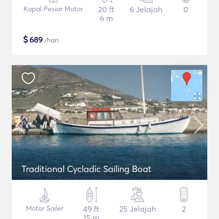
Kapal Pesiar Motor
20 ft
6 Jelajah
0
6 m
$
689
/hari
Traditional Cycladic Sailing Boat
Motor Sailer
49 ft
25 Jelajah
2
15 m