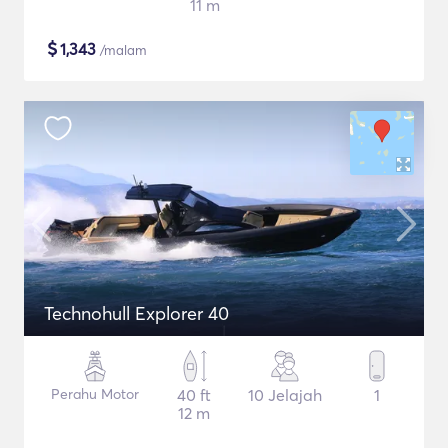
11 m
$
1,343
/malam
Technohull Explorer 40
Perahu Motor
40 ft
10 Jelajah
1
12 m