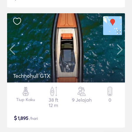
Technohull GTX
Tiup Kaku
38 ft
9 Jelajah
0
12 m
$
1,895
/hari