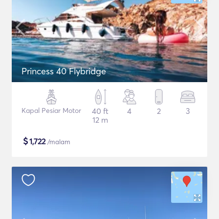
Princess 40 Flybridge
Kapal Pesiar Motor
40 ft
4
2
3
12 m
$
1,722
/malam