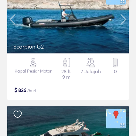
Scorpion G2
Kapal Pesiar Motor
28 ft
7 Jelajah
0
9 m
$
826
/hari