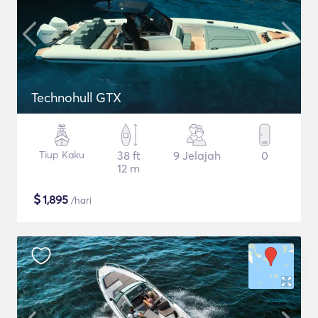
Technohull GTX
Tiup Kaku
38 ft
9 Jelajah
0
12 m
$
1,895
/hari