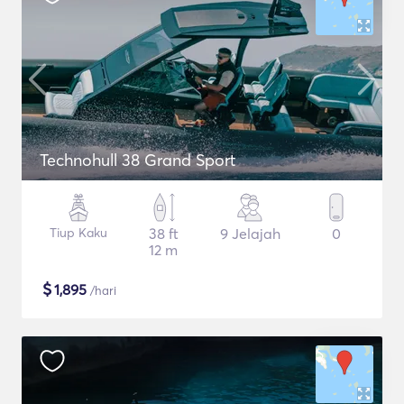
Technohull 38 Grand Sport
Tiup Kaku
38 ft
9 Jelajah
0
12 m
$
1,895
/hari