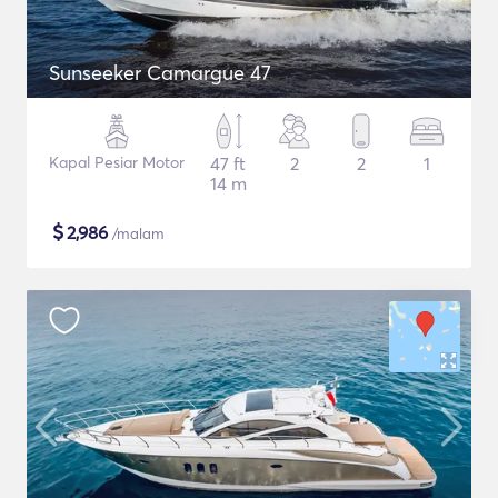
Sunseeker Camargue 47
Kapal Pesiar Motor
47 ft
2
2
1
14 m
$
2,986
/malam