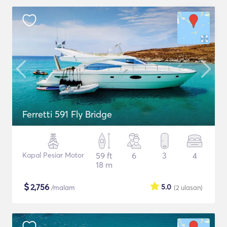
Ferretti 591 Fly Bridge
Kapal Pesiar Motor
59 ft
6
3
4
18 m
$
2,756
5.0
/malam
(2
ulasan
)