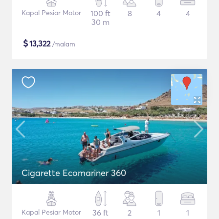
Kapal Pesiar Motor
100 ft
8
4
4
30 m
$
13,322
/malam
Cigarette Ecomariner 360
Kapal Pesiar Motor
36 ft
2
1
1