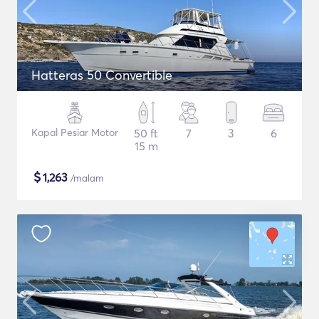
Hatteras 50 Convertible
Kapal Pesiar Motor
50 ft
7
3
6
15 m
$
1,263
/malam