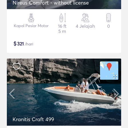
Nireus Comfort - without license
Kapal Pesiar Motor
16 ft
4 Jelajah
0
5 m
$
321
/hari
Kranitis Craft 499