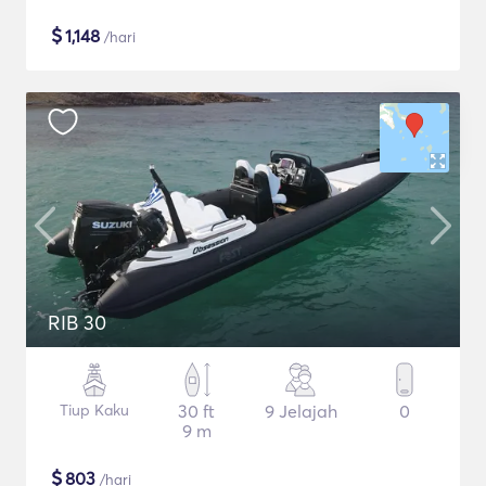
$
1,148
/hari
RIB 30
Tiup Kaku
30 ft
9 Jelajah
0
9 m
$
803
/hari