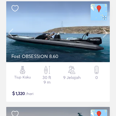
Fost OBSESSION 8.60
Tiup Kaku
30 ft
9 Jelajah
0
9 m
$
1,320
/hari