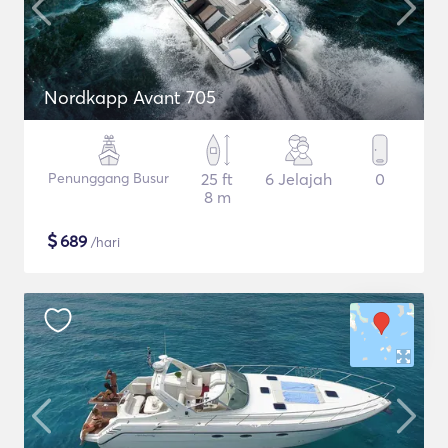
Nordkapp Avant 705
Penunggang Busur
25 ft
6 Jelajah
0
8 m
$
689
/hari