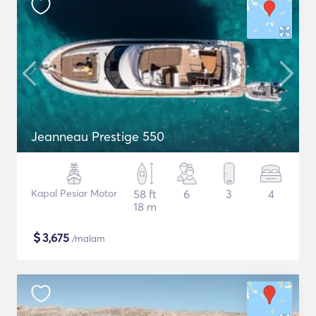
Jeanneau Prestige 550
Kapal Pesiar Motor
58 ft
6
3
4
18 m
$
3,675
/malam