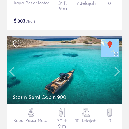
Kapal Pesiar Motor
31 ft
7 Jelajah
0
9 m
$
803
/hari
Storm Semi Cabin 900
Kapal Pesiar Motor
30 ft
10 Jelajah
0
9 m