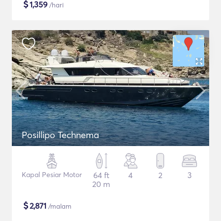
$
1,359
/hari
Posillipo Technema
Kapal Pesiar Motor
64 ft
4
2
3
20 m
$
2,871
/malam