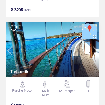
$
2,205
/hari
Trehandiri
Perahu Motor
46 ft
12 Jelajah
1
14 m