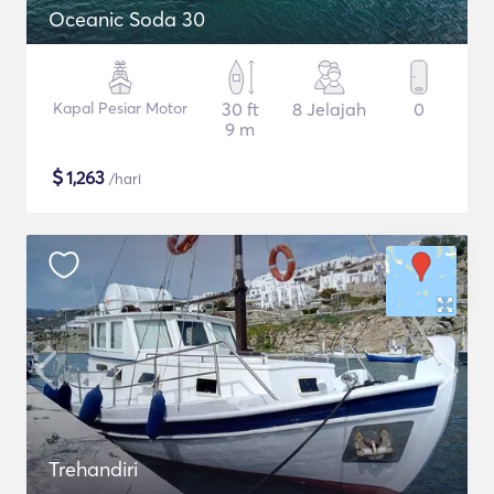
Oceanic Soda 30
Kapal Pesiar Motor
30 ft
8 Jelajah
0
9 m
$
1,263
/hari
Trehandiri