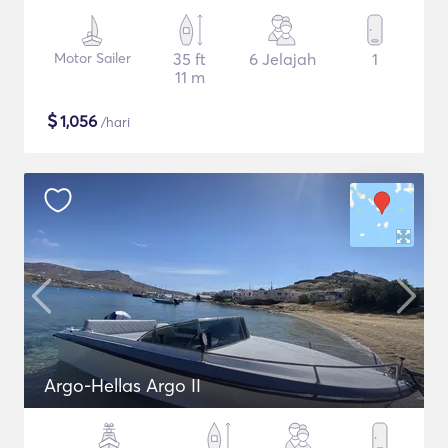
Motor Sailer
35 ft
6 Jelajah
1
11 m
$
1,056
/hari
Argo-Hellas Argo II