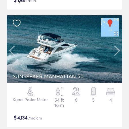
$
1,981
/hari
SUNSEEKER MANHATTAN 50
Kapal Pesiar Motor
54 ft
6
3
4
16 m
$
4,134
/malam