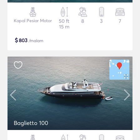
Kapal Pesiar Motor
50 ft
8
3
7
15 m
$
803
/malam
Baglietto 100