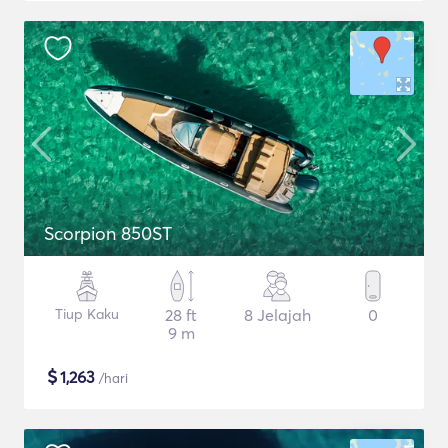
Scorpion 850ST
Tiup Kaku
28 ft
8 Jelajah
0
9 m
$
1,263
/hari