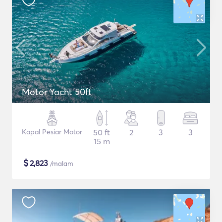
Motor Yacht 50ft
Kapal Pesiar Motor
50 ft
2
3
3
15 m
$
2,823
/malam