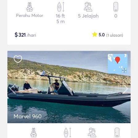
Perahu Motor
16 ft
5 Jelajah
0
5 m
$
321
5.0
/hari
(1
ulasan
)
Marvel 960