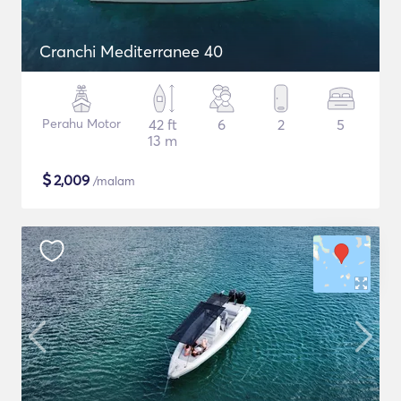
Cranchi Mediterranee 40
Perahu Motor
42 ft
6
2
5
13 m
$
2,009
/malam