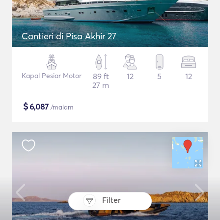
Cantieri di Pisa Akhir 27
Kapal Pesiar Motor
89 ft
12
5
12
27 m
$
6,087
/malam
Filter