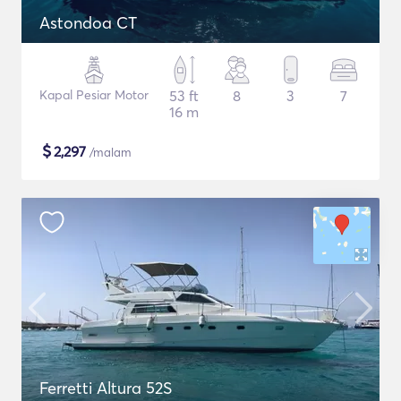
Astondoa CT
Kapal Pesiar Motor
53 ft
8
3
7
16 m
$
2,297
/malam
Ferretti Altura 52S