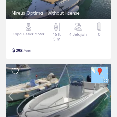
Nireus Optima - without license
Kapal Pesiar Motor
16 ft
4 Jelajah
0
5 m
$
298
/hari