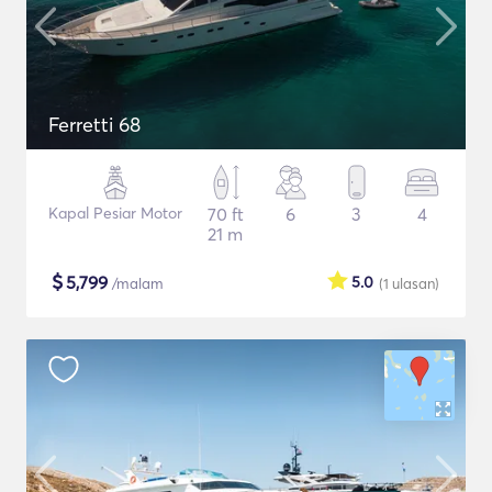
Ferretti 68
Kapal Pesiar Motor
70 ft
6
3
4
21 m
$
5,799
5.0
/malam
(1
ulasan
)