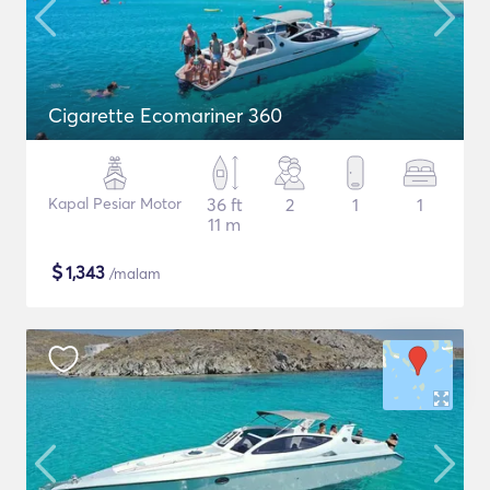
Cigarette Ecomariner 360
Kapal Pesiar Motor
36 ft
2
1
1
11 m
$
1,343
/malam