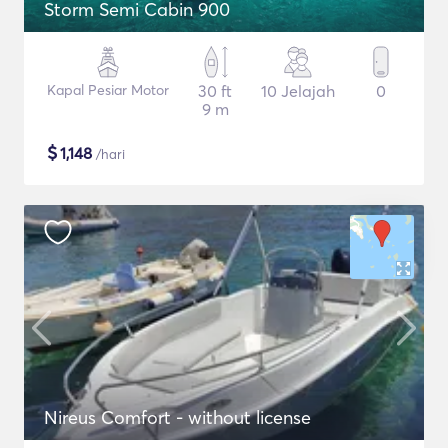
Storm Semi Cabin 900
Kapal Pesiar Motor
30 ft
10 Jelajah
0
9 m
$
1,148
/hari
Nireus Comfort - without license