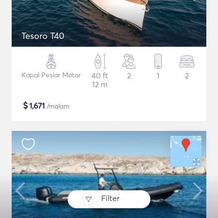
Tesoro T40
Kapal Pesiar Motor
40 ft
2
1
2
12 m
$
1,671
/malam
Filter