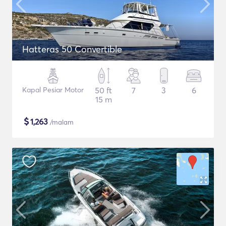
Hatteras 50 Convertible
Kapal Pesiar Motor
50 ft
7
3
6
15 m
$
1,263
/malam