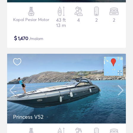
Kapal Pesiar Motor
43 ft
4
2
2
13 m
$
1,470
/malam
Princess V52