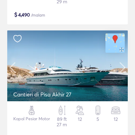
29 m
$
4,490
/malam
Cantieri di Pisa Akhir 27
Kapal Pesiar Motor
89 ft
12
5
12
27 m