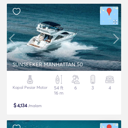
SUNSEEKER MANHATTAN 50
Kapal Pesiar Motor
54 ft
6
3
4
16 m
$
4,134
/malam