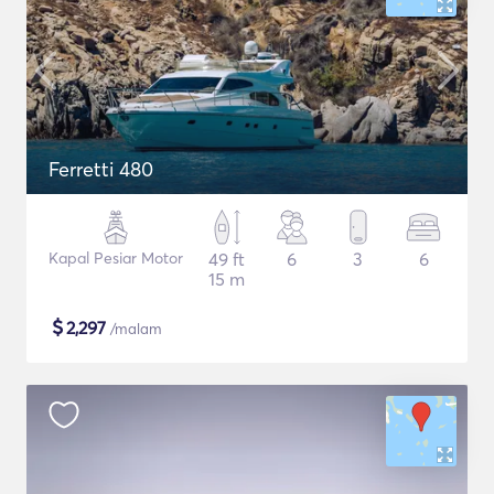
Ferretti 480
Kapal Pesiar Motor
49 ft
6
3
6
15 m
$
2,297
/malam