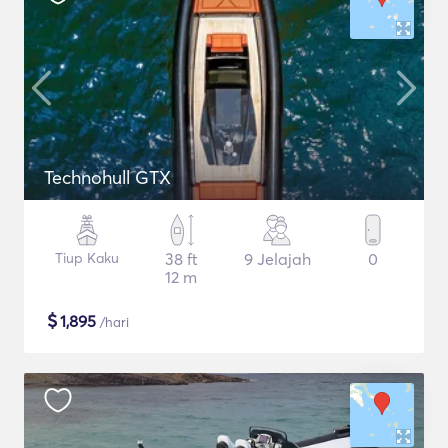
Technohull GTX
Tiup Kaku
38 ft
9 Jelajah
0
12 m
$
1,895
/hari