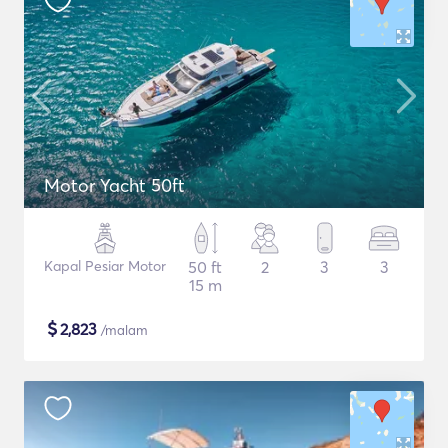
Motor Yacht 50ft
Kapal Pesiar Motor
50 ft
2
3
3
15 m
$
2,823
/malam