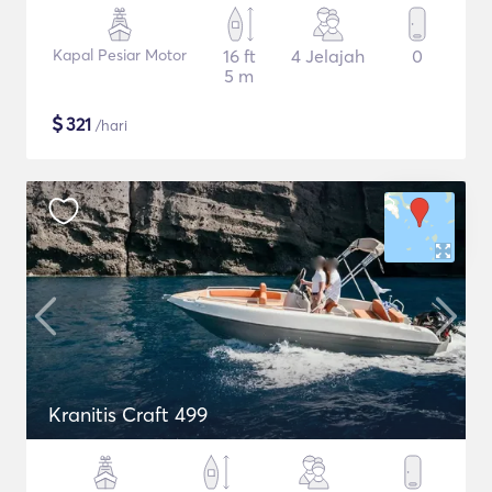
Kapal Pesiar Motor
16 ft
4 Jelajah
0
5 m
$
321
/hari
Kranitis Craft 499