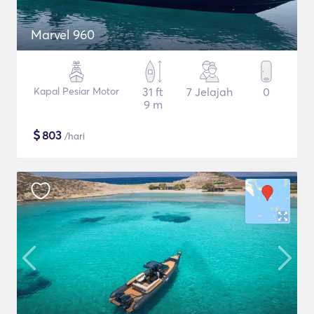
Marvel 960
Kapal Pesiar Motor
31 ft
7 Jelajah
0
9 m
$
803
/hari