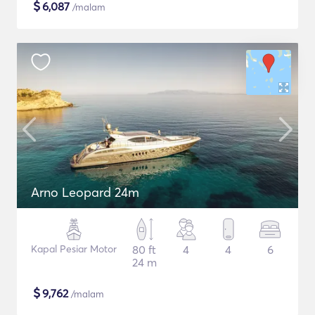
$
6,087
/malam
Arno Leopard 24m
Kapal Pesiar Motor
80 ft
4
4
6
24 m
$
9,762
/malam