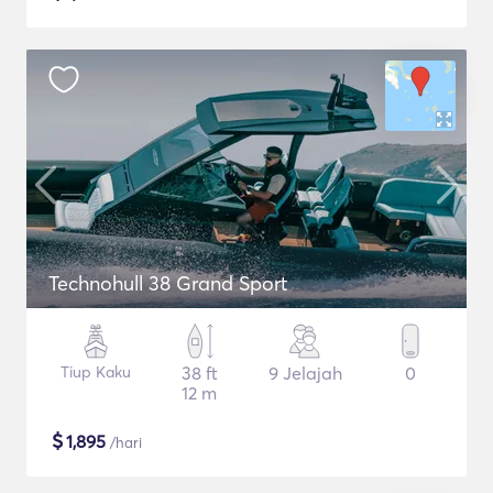
Technohull 38 Grand Sport
Tiup Kaku
38 ft
9 Jelajah
0
12 m
$
1,895
/hari