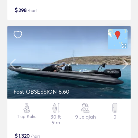
$
298
/hari
Fost OBSESSION 8.60
Tiup Kaku
30 ft
9 Jelajah
0
9 m
$
1,320
/hari