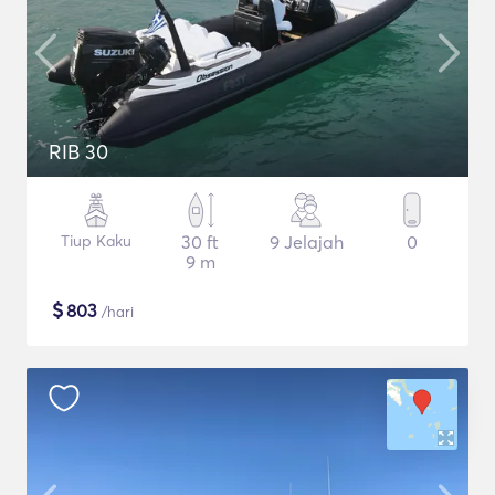
RIB 30
Tiup Kaku
30 ft
9 Jelajah
0
9 m
$
803
/hari