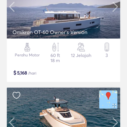
Omikron OT-60 Owner's Version
Perahu Motor
60 ft
12 Jelajah
3
18 m
$
5,168
/hari