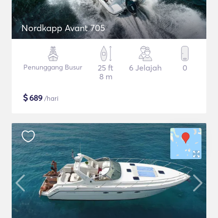
Nordkapp Avant 705
Penunggang Busur
25 ft
6 Jelajah
0
8 m
$
689
/hari