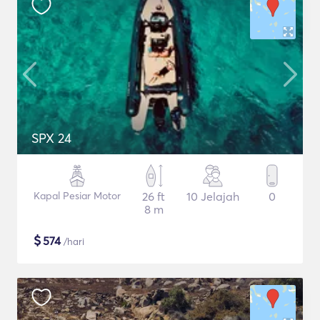
SPX 24
Kapal Pesiar Motor
26 ft
10 Jelajah
0
8 m
$
574
/hari