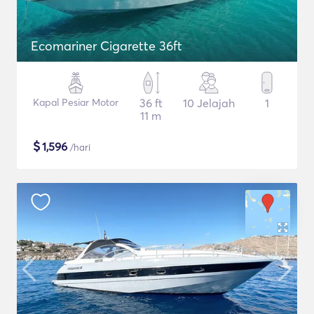
Ecomariner Cigarette 36ft
Kapal Pesiar Motor
36 ft
10 Jelajah
1
11 m
$
1,596
/hari