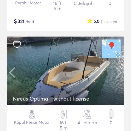
Perahu Motor
16 ft
5 Jelajah
0
5 m
$
321
5.0
/hari
(1
ulasan
)
Nireus Optima - without license
Kapal Pesiar Motor
16 ft
4 Jelajah
0
5 m