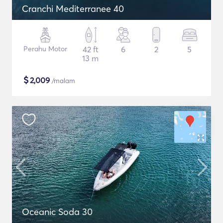
Cranchi Mediterranee 40
Perahu Motor
42 ft
6
2
5
13 m
$
2,009
/malam
Oceanic Soda 30