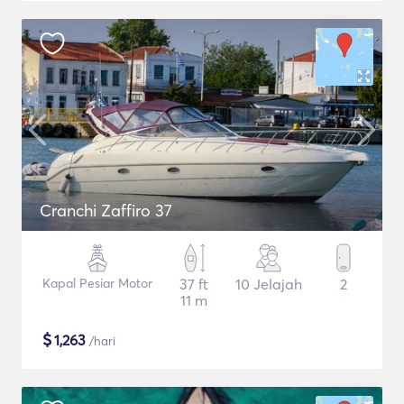
Cranchi Zaffiro 37
Kapal Pesiar Motor
37 ft
10 Jelajah
2
11 m
$
1,263
/hari