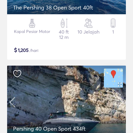
The Pershing 38 Open Sport 40ft
Kapal Pesiar Motor
40 ft
10 Jelajah
1
12 m
$
1,205
/hari
Pershing 40 Open Sport 434ft