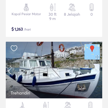
Kapal Pesiar Motor
30 ft
8 Jelajah
0
9 m
$
1,263
/hari
Trehandiri