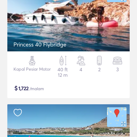
Princess 40 Flybridge
Kapal Pesiar Motor
40 ft
4
2
3
12 m
$
1,722
/malam