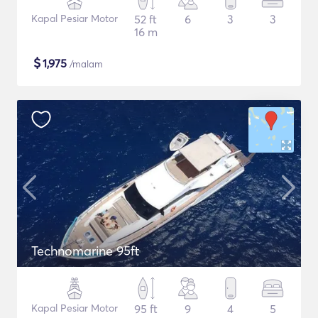
Kapal Pesiar Motor
52 ft
6
3
3
16 m
$
1,975
/malam
Technomarine 95ft
Kapal Pesiar Motor
95 ft
9
4
5