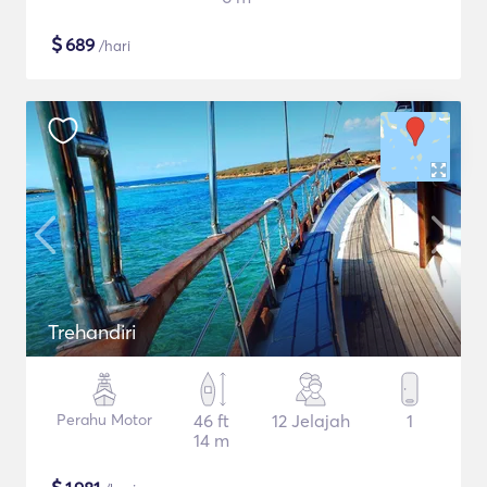
$
689
/hari
Trehandiri
Perahu Motor
46 ft
12 Jelajah
1
14 m