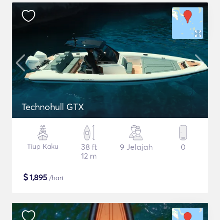
Technohull GTX
Tiup Kaku
38 ft
9 Jelajah
0
12 m
$
1,895
/hari