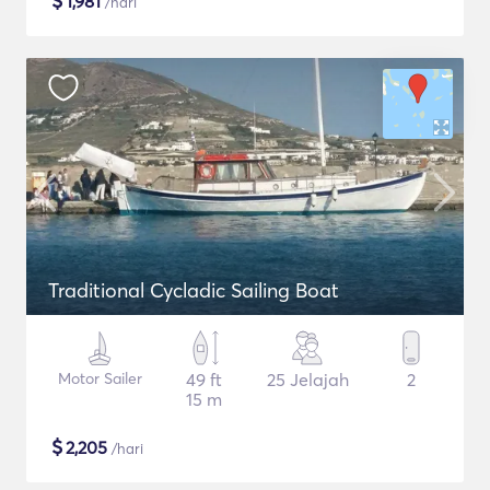
$
1,981
/hari
Traditional Cycladic Sailing Boat
Motor Sailer
49 ft
25 Jelajah
2
15 m
$
2,205
/hari