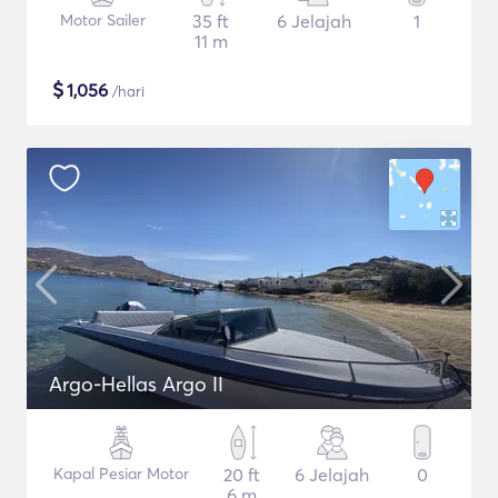
Motor Sailer
35 ft
6 Jelajah
1
11 m
$
1,056
/hari
Argo-Hellas Argo II
Kapal Pesiar Motor
20 ft
6 Jelajah
0
6 m