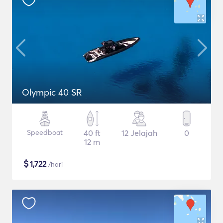
Olympic 40 SR
Speedboat
40 ft
12 Jelajah
0
12 m
$
1,722
/hari