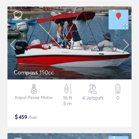
Compass 150cc
Kapal Pesiar Motor
16 ft
4 Jelajah
0
5 m
$
459
/hari