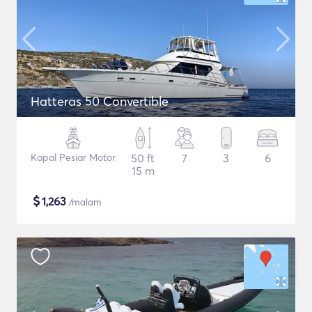
Hatteras 50 Convertible
Kapal Pesiar Motor
50 ft
7
3
6
15 m
$
1,263
/malam