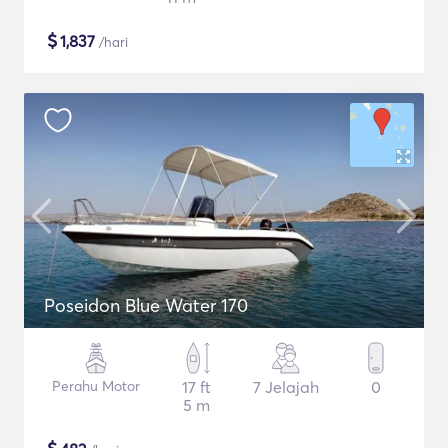
$
1,837
/hari
Poseidon Blue Water 170
Perahu Motor
17 ft
7 Jelajah
0
5 m