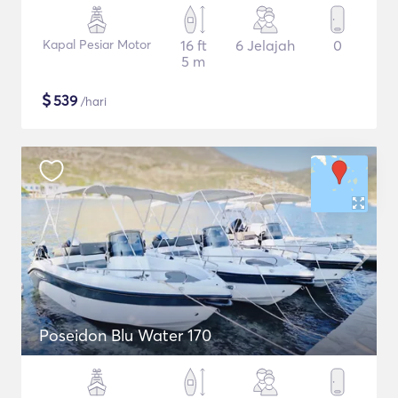
Kapal Pesiar Motor
16 ft
6 Jelajah
0
5 m
$
539
/hari
Poseidon Blu Water 170