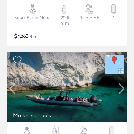
Kapal Pesiar Motor
29 ft
9 Jelajah
1
9 m
$
1,263
/hari
Marvel sundeck