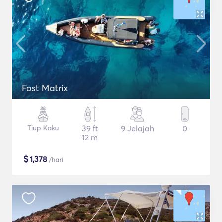
Fost Matrix
Tiup Kaku
39 ft
9 Jelajah
0
12 m
$
1,378
/hari