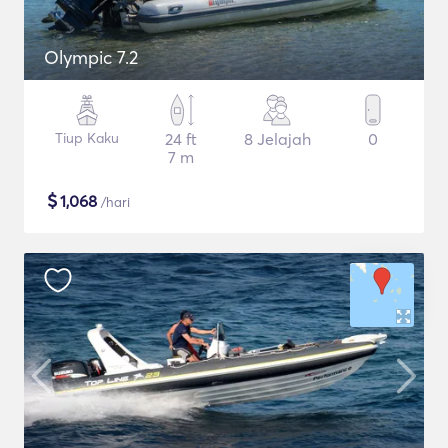
Olympic 7.2
Tiup Kaku
24 ft
8 Jelajah
0
7 m
$
1,068
/hari