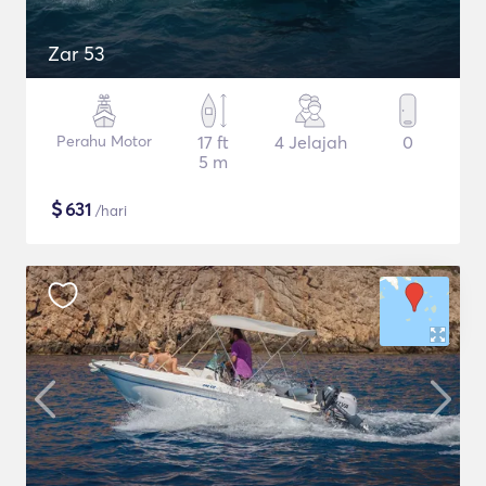
Zar 53
Perahu Motor
17 ft
4 Jelajah
0
5 m
$
631
/hari