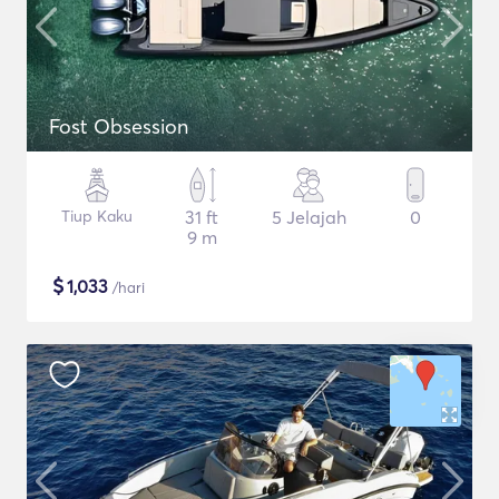
Fost Obsession
Tiup Kaku
31 ft
5 Jelajah
0
9 m
$
1,033
/hari