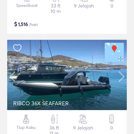
Speedboat
33 ft
9 Jelajah
0
10 m
$
1,516
/hari
RIBCO 36X SEAFARER
Tiup Kaku
36 ft
9 Jelajah
0
11 m