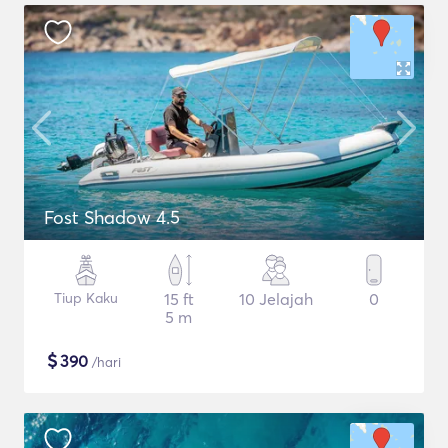
Fost Shadow 4.5
Tiup Kaku
15 ft
10 Jelajah
0
5 m
$
390
/hari