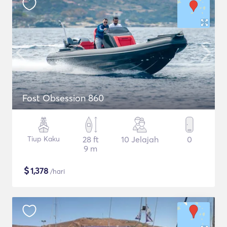
Fost Obsession 860
Tiup Kaku
28 ft
10 Jelajah
0
9 m
$
1,378
/hari