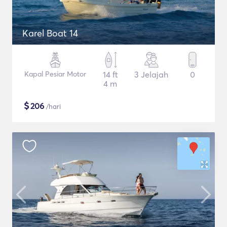
Karel Boat 14
Kapal Pesiar Motor
14 ft
3 Jelajah
0
4 m
$
206
/hari