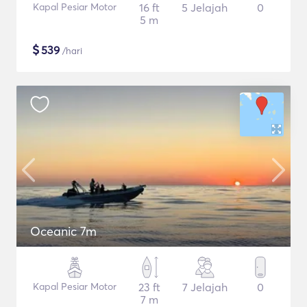
Kapal Pesiar Motor
16 ft
5 Jelajah
0
5 m
$
539
/hari
Oceanic 7m
Kapal Pesiar Motor
23 ft
7 Jelajah
0
7 m