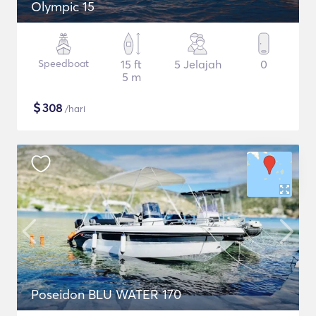
Olympic 15
Speedboat
15 ft
5 Jelajah
0
5 m
$
308
/hari
Poseidon BLU WATER 170