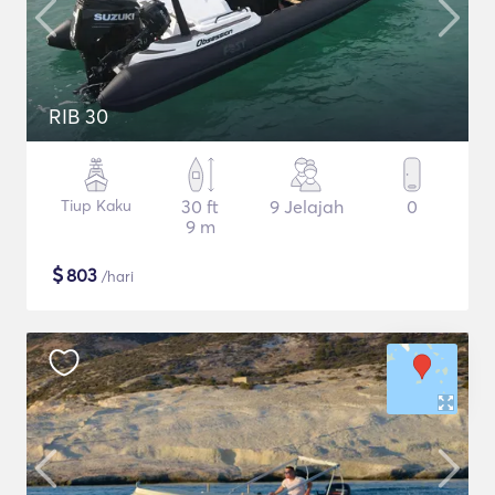
RIB 30
Tiup Kaku
30 ft
9 Jelajah
0
9 m
$
803
/hari