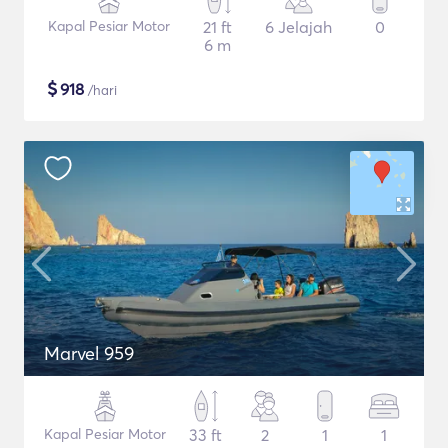
Kapal Pesiar Motor
21 ft
6 Jelajah
0
6 m
$
918
/hari
Marvel 959
Kapal Pesiar Motor
33 ft
2
1
1