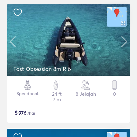
Fost Obsession 8m Rib
Speedboat
24 ft
8 Jelajah
0
7 m
$
976
/hari