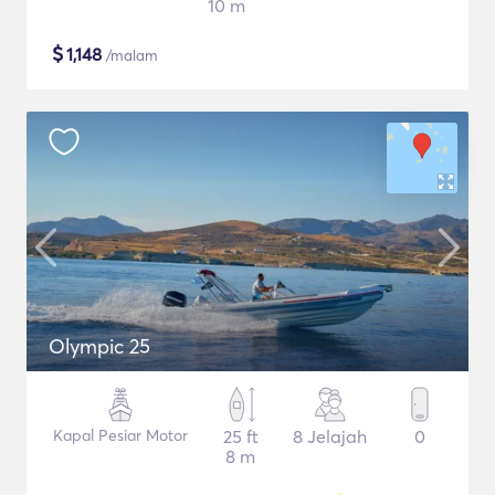
10 m
$
1,148
/malam
Olympic 25
Kapal Pesiar Motor
25 ft
8 Jelajah
0
8 m