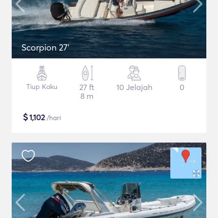
Scorpion 27'
Tiup Kaku
27 ft
10 Jelajah
0
8 m
$
1,102
/hari