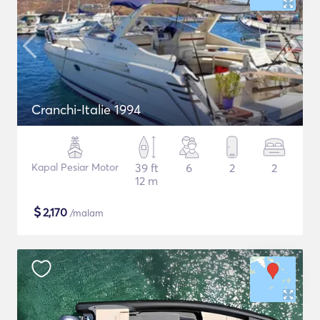
Cranchi-Italie 1994
Kapal Pesiar Motor
39 ft
6
2
2
12 m
$
2,170
/malam