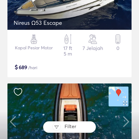
Nireus Ω53 Escape
Kapal Pesiar Motor
17 ft
7 Jelajah
0
5 m
$
689
/hari
Filter