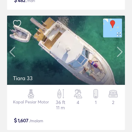
$
482
/hari
Tiara 33
Kapal Pesiar Motor
36 ft
4
1
2
11 m
$
1,607
/malam