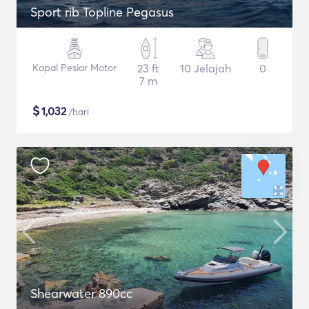
Sport rib Topline Pegasus
Kapal Pesiar Motor
23 ft
10 Jelajah
0
7 m
$
1,032
/hari
Shearwater 890cc