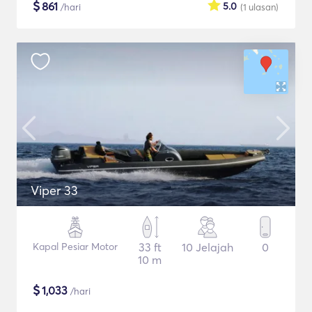
$
861
5.0
/hari
(1
ulasan
)
Viper 33
Kapal Pesiar Motor
33 ft
10 Jelajah
0
10 m
$
1,033
/hari