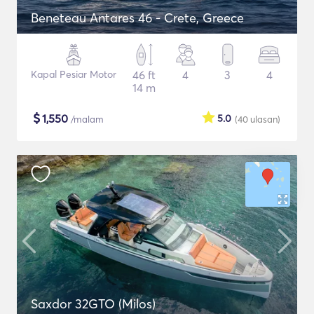
Beneteau Antares 46 - Crete, Greece
Kapal Pesiar Motor
46 ft
4
3
4
14 m
$
1,550
5.0
/malam
(40
ulasan
)
Saxdor 32GTO (Milos)