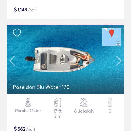
$
1,148
/hari
Poseidon Blu Water 170
Perahu Motor
17 ft
6 Jelajah
0
5 m
$
562
/hari