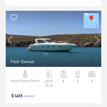
Fiart Genius
Kapal Pesiar Motor
41 ft
4
2
2
12 m
$
1,435
/malam