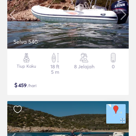
Selva 540
Tiup Kaku
18 ft
8 Jelajah
0
5 m
$
459
/hari