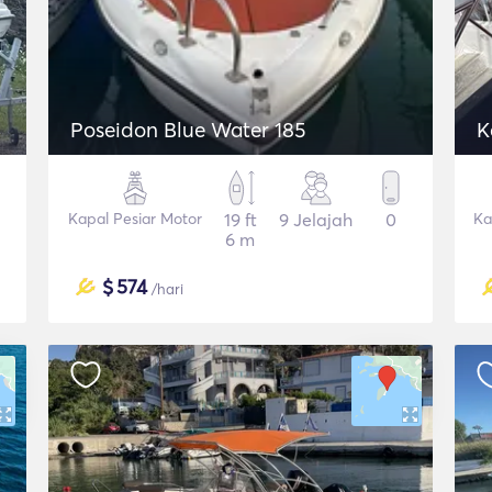
Poseidon Blue Water 185
Kapal Pesiar Motor
19 ft
9 Jelajah
0
Ka
6 m
$
574
/hari