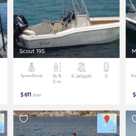
Scout 195
M
Speedboat
16 ft
6 Jelajah
0
Ka
5 m
$
611
/hari