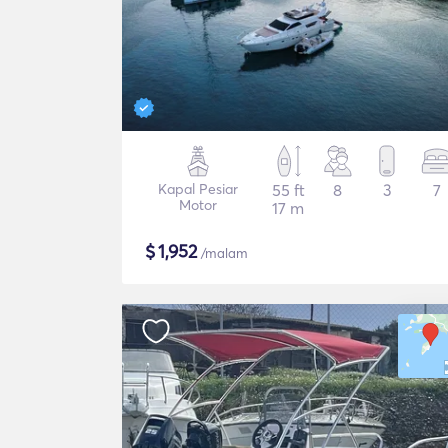
Kapal Pesiar
55 ft
8
3
7
Motor
17 m
$
1,952
/malam