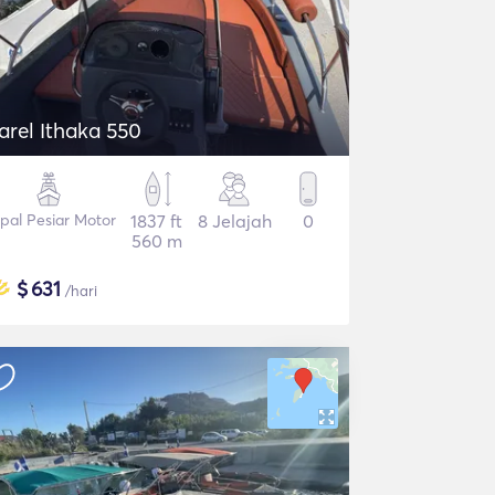
Karel Ithaka 550
pal Pesiar Motor
1837 ft
8 Jelajah
0
560 m
$
631
/hari