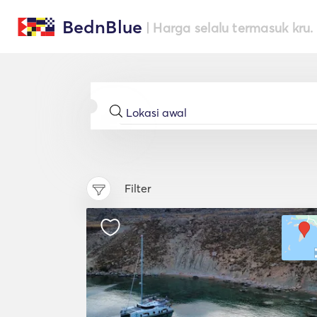
BednBlue
| Harga selalu termasuk kru.
Filter