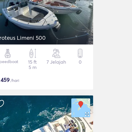
roteus Limeni 500
peedboat
15 ft
7 Jelajah
0
5 m
$
459
/hari