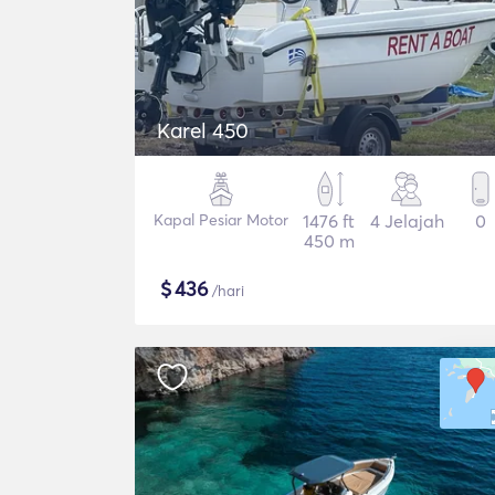
Karel 450
Kapal Pesiar Motor
1476 ft
4 Jelajah
0
450 m
$
436
/hari