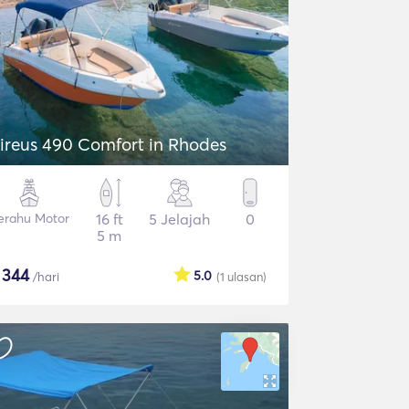
ireus 490 Comfort in Rhodes
erahu Motor
16 ft
5 Jelajah
0
5 m
$
344
5.0
/hari
(1
ulasan
)