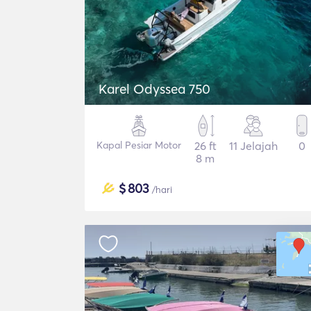
Karel Odyssea 750
Kapal Pesiar Motor
26 ft
11 Jelajah
0
8 m
$
803
/hari