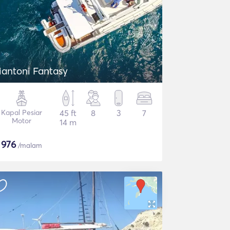
iantoni Fantasy
Kapal Pesiar
45 ft
8
3
7
Motor
14 m
$
976
/malam