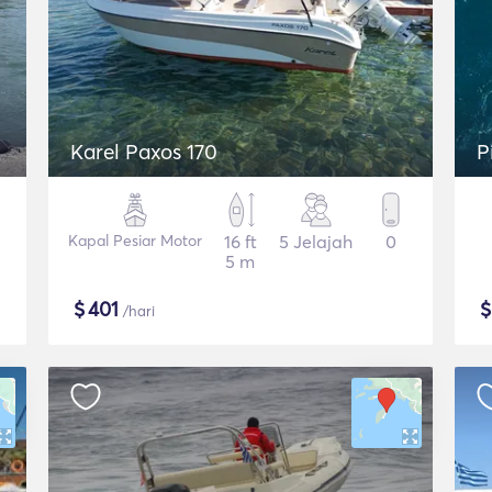
Karel Paxos 170
P
Kapal Pesiar Motor
16 ft
5 Jelajah
0
5 m
$
401
/hari