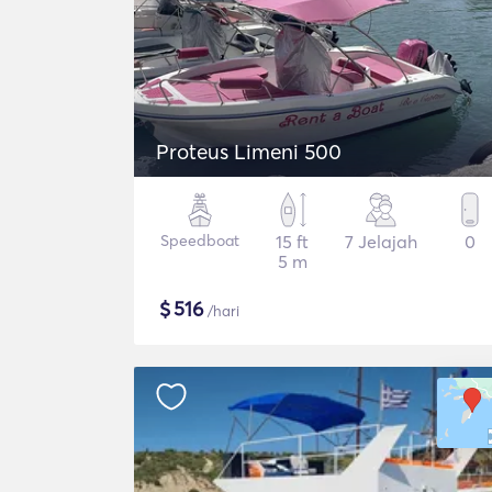
Proteus Limeni 500
Speedboat
15 ft
7 Jelajah
0
5 m
$
516
/hari