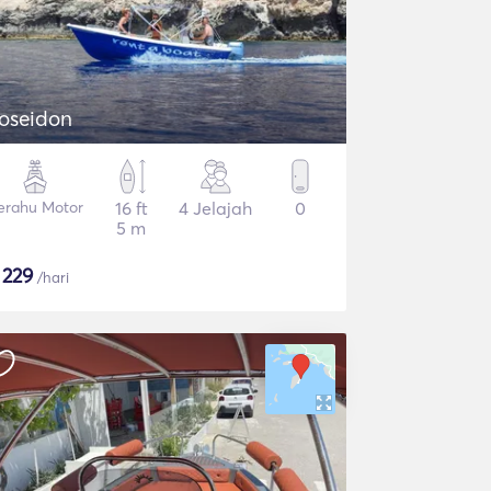
oseidon
erahu Motor
16 ft
4 Jelajah
0
5 m
$
229
/hari