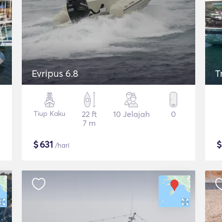
Evripus 6.8
T
Tiup Kaku
22 ft
10 Jelajah
0
7 m
$
631
/hari