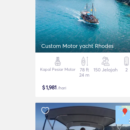
Custom Motor yacht Rhodes
Kapal Pesiar Motor
78 ft
150 Jelajah
2
24 m
$
1,981
/hari