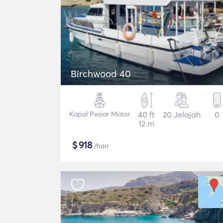
Birchwood 40
Kapal Pesiar Motor
40 ft
20 Jelajah
0
12 m
$
918
/hari