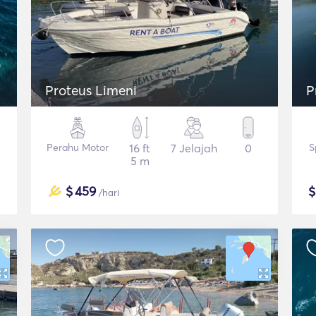
Proteus Limeni
P
Perahu Motor
16 ft
7 Jelajah
0
S
5 m
$
459
/hari