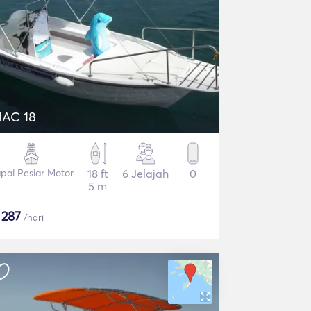
AC 18
pal Pesiar Motor
18 ft
6 Jelajah
0
5 m
$
287
/hari