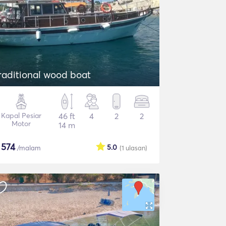
raditional wood boat
Kapal Pesiar
46 ft
4
2
2
Motor
14 m
$
574
5.0
/malam
(1
ulasan
)