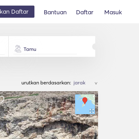
an Daftar
Bantuan
Daftar
Masuk
Tamu
urutkan berdasarkan:
>