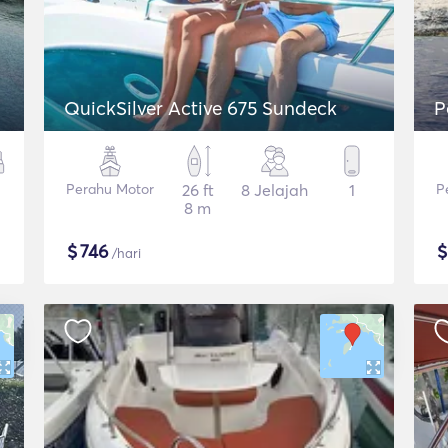
QuickSilver Active 675 Sundeck
P
Perahu Motor
26 ft
8 Jelajah
1
P
8 m
$
746
/hari