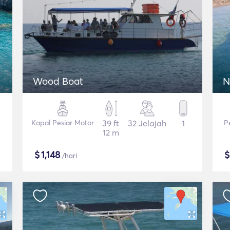
Wood Boat
N
Kapal Pesiar Motor
39 ft
32 Jelajah
1
P
12 m
$
1,148
/hari