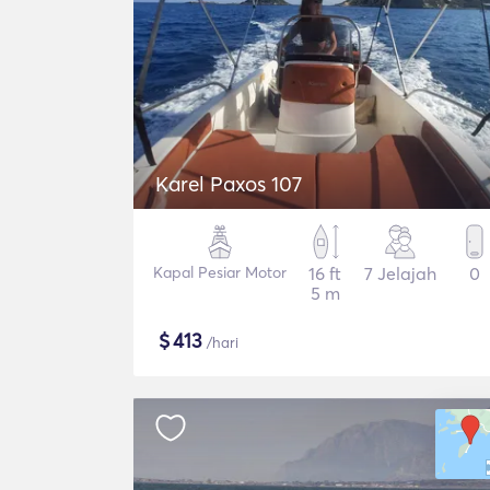
Karel Paxos 107
Kapal Pesiar Motor
16 ft
7 Jelajah
0
5 m
$
413
/hari