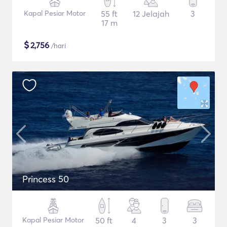
Kapal Pesiar Motor
55 ft
12 Jelajah
3
17 m
$
2,756
/hari
Princess 50
Kapal Pesiar Motor
50 ft
4
3
3