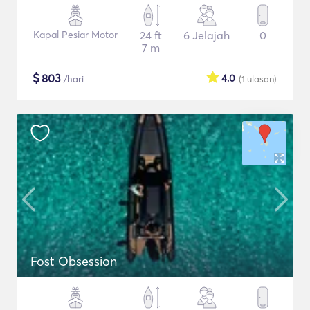
Kapal Pesiar Motor
24 ft
6 Jelajah
0
7 m
$
803
4.0
/hari
(1
ulasan
)
Fost Obsession