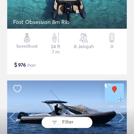
Fost Obsession 8m Rib
Speedboat
24 ft
8 Jelajah
0
7 m
$
976
/hari
Filter