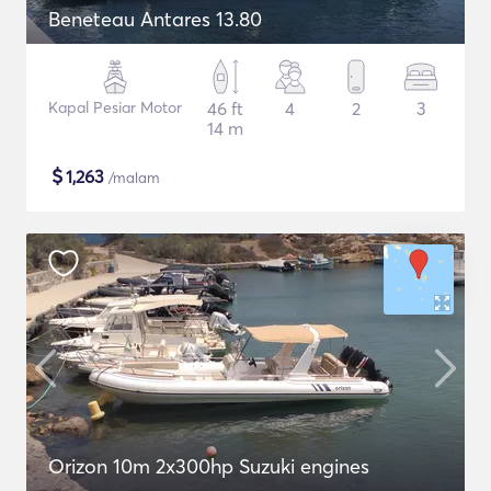
Beneteau Antares 13.80
Kapal Pesiar Motor
46 ft
4
2
3
14 m
$
1,263
/malam
Orizon 10m 2x300hp Suzuki engines