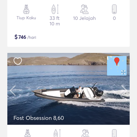
Tiup Kaku
33 ft
10 Jelajah
0
10 m
$
746
/hari
Fost Obsession 8,60