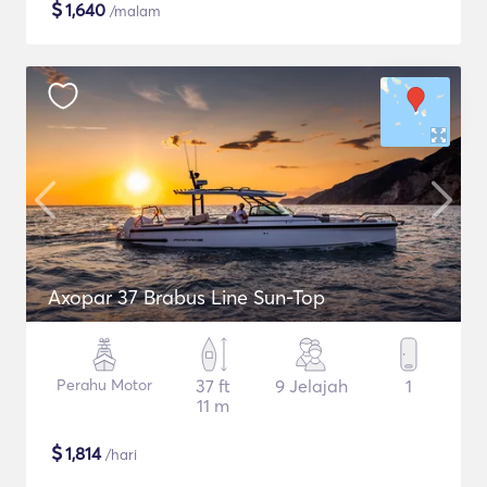
$
1,640
/malam
Axopar 37 Brabus Line Sun-Top
Perahu Motor
37 ft
9 Jelajah
1
11 m
$
1,814
/hari