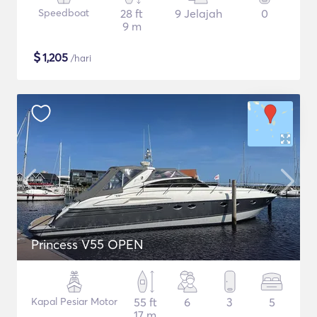
Speedboat
28 ft
9 Jelajah
0
9 m
$
1,205
/hari
Princess V55 OPEN
Kapal Pesiar Motor
55 ft
6
3
5
17 m