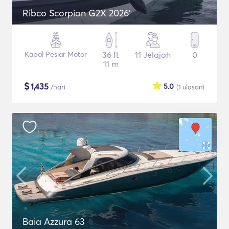
Ribco Scorpion G2X 2026'
Kapal Pesiar Motor
36 ft
11 Jelajah
0
11 m
$
1,435
5.0
/hari
(1
ulasan
)
Baia Azzura 63