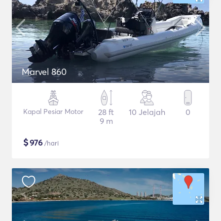
Marvel 860
Kapal Pesiar Motor
28 ft
10 Jelajah
0
9 m
$
976
/hari