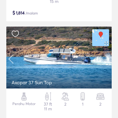
15 m
$
1,814
/malam
Axopar 37 Sun Top
Perahu Motor
37 ft
2
1
2
11 m