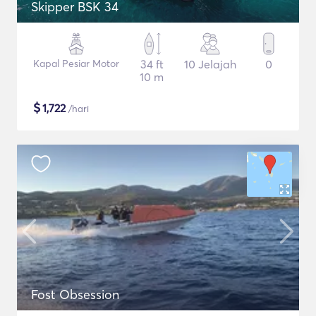
Skipper BSK 34
Kapal Pesiar Motor
34 ft
10 Jelajah
0
10 m
$
1,722
/hari
Fost Obsession