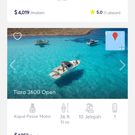
$
4,019
5.0
/malam
(1
ulasan
)
Tiara 3600 Open
Kapal Pesiar Motor
36 ft
10 Jelajah
1
11 m