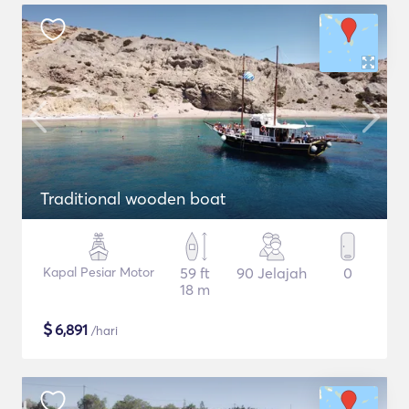
Traditional wooden boat
Kapal Pesiar Motor
59 ft
90 Jelajah
0
18 m
$
6,891
/hari