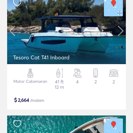
Tesoro Cat T41 Inboard
Motor Catamaran
41 ft
4
2
2
12 m
$
2,664
/malam