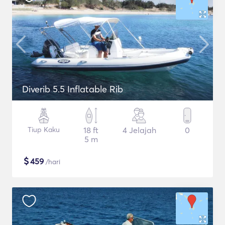
Diverib 5.5 Inflatable Rib
Tiup Kaku
18 ft
4 Jelajah
0
5 m
$
459
/hari