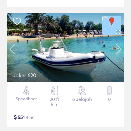
Joker 620
Speedboat
20 ft
6 Jelajah
0
6 m
$
551
/hari