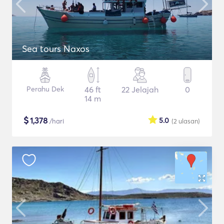
Sea tours Naxos
Perahu Dek
46 ft
22 Jelajah
0
14 m
$
1,378
5.0
/hari
(2
ulasan
)