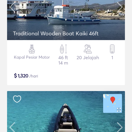
Traditional Wooden Boat Kaiki 46ft
Kapal Pesiar Motor
46 ft
20 Jelajah
1
14 m
$
1,320
/hari