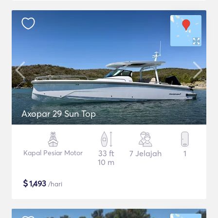
Axopar 29 Sun Top
Kapal Pesiar Motor
33 ft
7 Jelajah
1
10 m
$
1,493
/hari