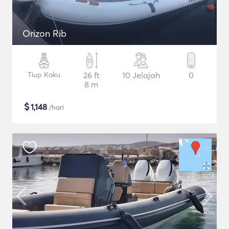
Orizon Rib
Tiup Kaku
26 ft
10 Jelajah
0
8 m
$
1,148
/hari