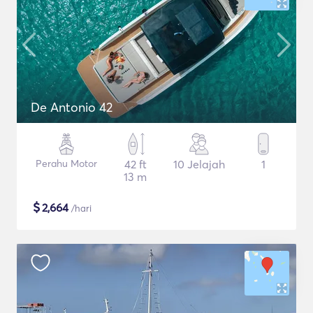
De Antonio 42
Perahu Motor
42 ft
10 Jelajah
1
13 m
$
2,664
/hari