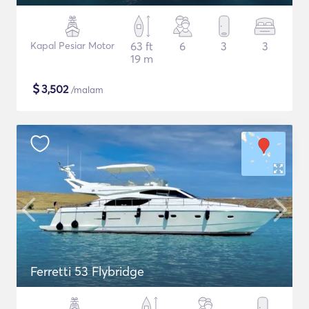
Kapal Pesiar Motor
63 ft
6
3
3
19 m
$
3,502
/malam
Ferretti 53 Flybridge