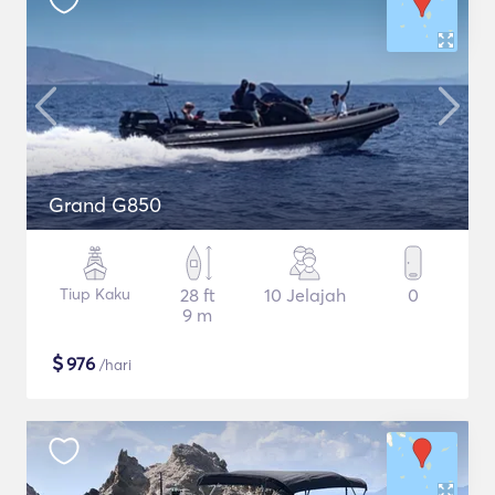
Grand G850
Tiup Kaku
28 ft
10 Jelajah
0
9 m
$
976
/hari