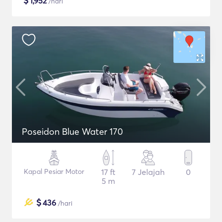
$
1,952
/hari
Poseidon Blue Water 170
Kapal Pesiar Motor
17 ft
7 Jelajah
0
5 m
$
436
/hari