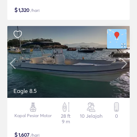
$
1,320
/hari
Eagle 8.5
Kapal Pesiar Motor
28 ft
10 Jelajah
0
9 m
$
1,607
/hari