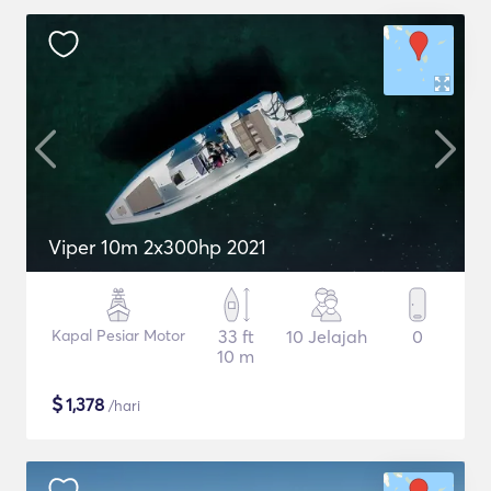
Viper 10m 2x300hp 2021
Kapal Pesiar Motor
33 ft
10 Jelajah
0
10 m
$
1,378
/hari