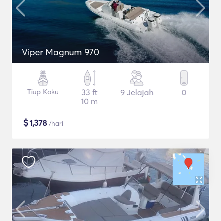
Viper Magnum 970
Tiup Kaku
33 ft
9 Jelajah
0
10 m
$
1,378
/hari