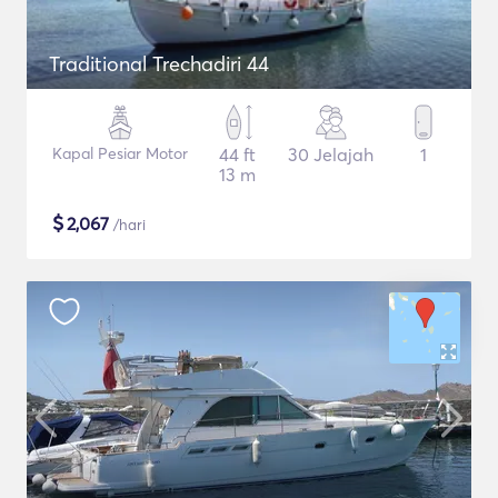
Traditional Trechadiri 44
Kapal Pesiar Motor
44 ft
30 Jelajah
1
13 m
$
2,067
/hari