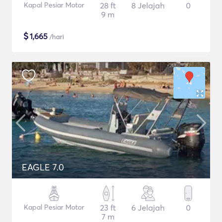
Kapal Pesiar Motor
28 ft
8 Jelajah
0
9 m
$
1,665
/hari
EAGLE 7.0
Kapal Pesiar Motor
23 ft
6 Jelajah
0
7 m