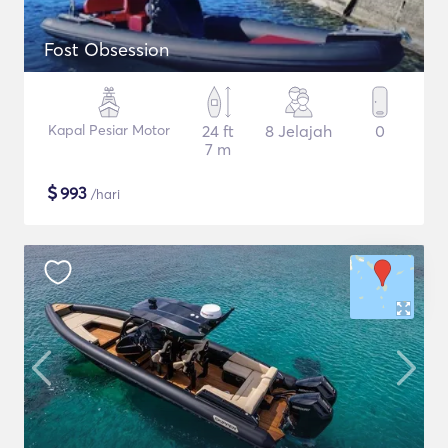
Fost Obsession
Kapal Pesiar Motor
24 ft
8 Jelajah
0
7 m
$
993
/hari