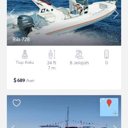
Rib 728
Tiup Kaku
24 ft
8 Jelajah
0
7 m
$
689
/hari