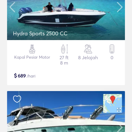
Hydra Sports 2500 CC
Kapal Pesiar Motor
27 ft
8 Jelajah
0
8 m
$
689
/hari