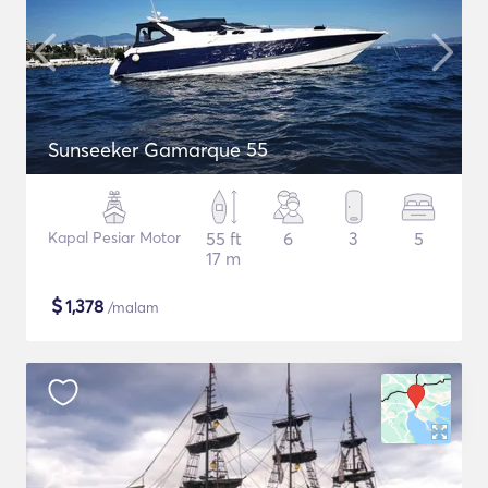
Sunseeker Gamarque 55
Kapal Pesiar Motor
55 ft
6
3
5
17 m
$
1,378
/malam