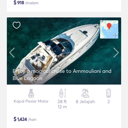
$
918
/malam
Enjoy a magical cruise to Ammouliani and
Blue Lagoon
Kapal Pesiar Motor
38 ft
8 Jelajah
2
12 m
$
1,424
/hari