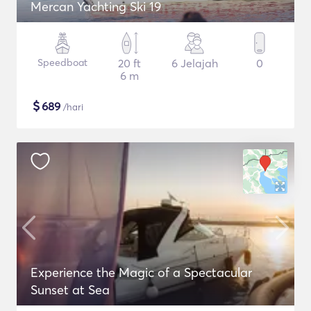
Mercan Yachting Ski 19
Speedboat
20 ft
6 Jelajah
0
6 m
$
689
/hari
Experience the Magic of a Spectacular
Sunset at Sea