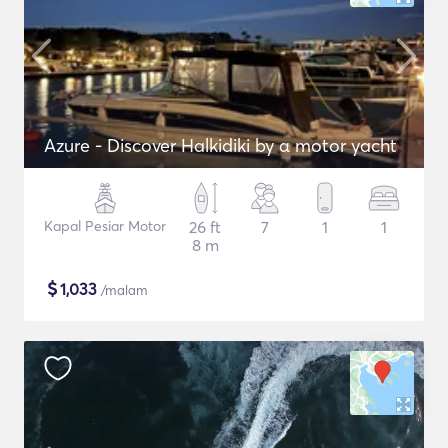
Azure - Discover Halkidiki by α motor yacht
Kapal Pesiar Motor
26 ft
7
1
1
8 m
$
1,033
/malam