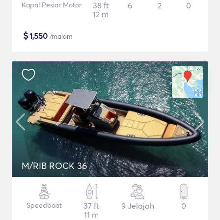
Kapal Pesiar Motor
38 ft
6
2
0
12 m
$
1,550
/malam
M/RIB ROCK 36
Speedboat
37 ft
9 Jelajah
0
11 m