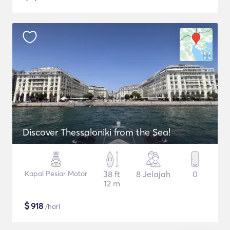
Discover Thessaloniki from the Sea!
Kapal Pesiar Motor
38 ft
8 Jelajah
0
12 m
$
918
/hari