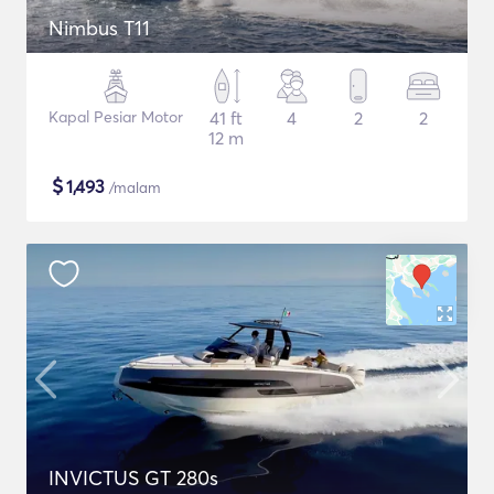
Nimbus T11
Kapal Pesiar Motor
41 ft
4
2
2
12 m
$
1,493
/malam
INVICTUS GT 280s