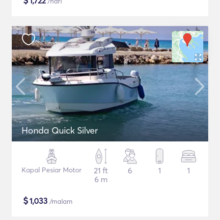
$
1,722
/hari
Honda Quick Silver
Kapal Pesiar Motor
21 ft
6
1
1
6 m
$
1,033
/malam