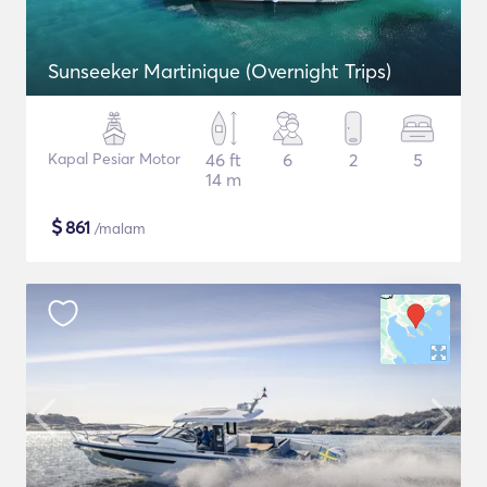
Sunseeker Martinique (Overnight Trips)
Kapal Pesiar Motor
46 ft
6
2
5
14 m
$
861
/malam