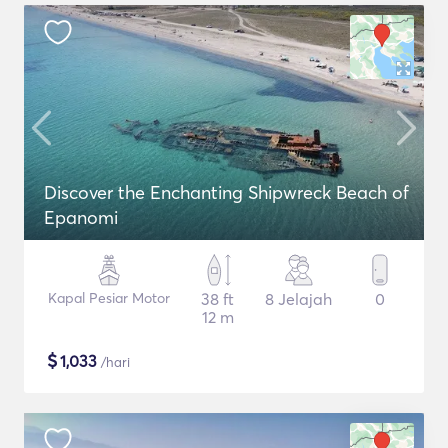
Discover the Enchanting Shipwreck Beach of
Epanomi
Kapal Pesiar Motor
38 ft
8 Jelajah
0
12 m
$
1,033
/hari