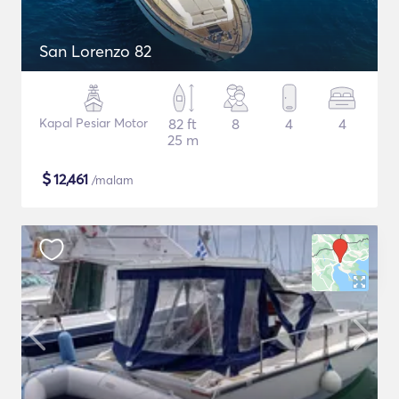
San Lorenzo 82
Kapal Pesiar Motor
82 ft
8
4
4
25 m
$
12,461
/malam