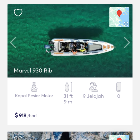
Marvel 930 Rib
Kapal Pesiar Motor
31 ft
9 Jelajah
0
9 m
$
918
/hari