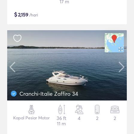
17 m
$
2,159
/hari
Cranchi-Italie Zaffiro 34
Kapal Pesiar Motor
36 ft
4
2
2
11 m