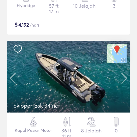
Flybridge
57 ft
10 Jelajah
3
17 m
$
4,192
/hari
Skipper-Bsk 34 nc
Kapal Pesiar Motor
36 ft
8 Jelajah
0
11 m