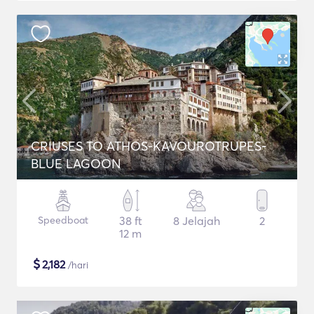
CRIUSES TO ATHOS-KAVOUROTRUPES-
BLUE LAGOON
Speedboat
38 ft
8 Jelajah
2
12 m
$
2,182
/hari