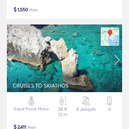
$
1,550
/hari
CRUISES TO SKIATHOS
Kapal Pesiar Motor
38 ft
8 Jelajah
0
12 m
$
2,411
/hari