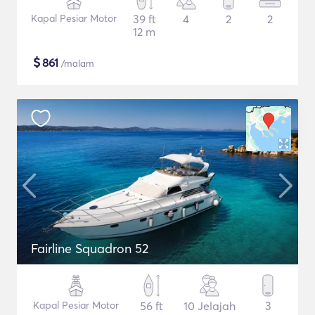
Kapal Pesiar Motor
39 ft
4
2
2
12 m
$
861
/malam
Fairline Squadron 52
Kapal Pesiar Motor
56 ft
10 Jelajah
3