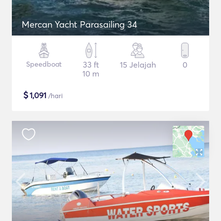
Mercan Yacht Parasailing 34
Speedboat
33 ft
15 Jelajah
0
10 m
$
1,091
/hari