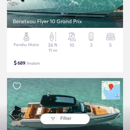
Beneteau Flyer 10 Grand Prix
Perahu Motor
36 ft
10
3
5
11 m
$
689
/malam
Filter