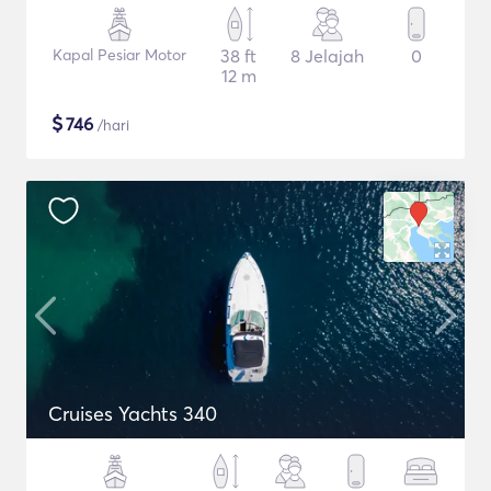
Kapal Pesiar Motor
38 ft
8 Jelajah
0
12 m
$
746
/hari
Cruises Yachts 340