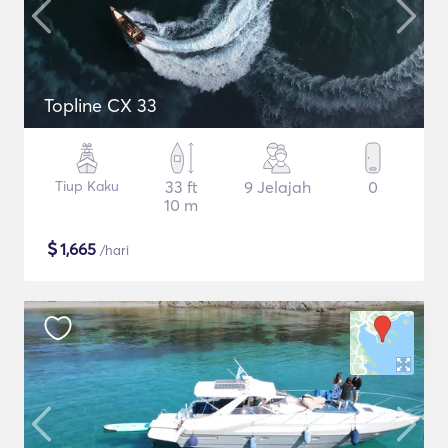
Topline CX 33
Tiup Kaku
33 ft
9 Jelajah
0
10 m
$
1,665
/hari