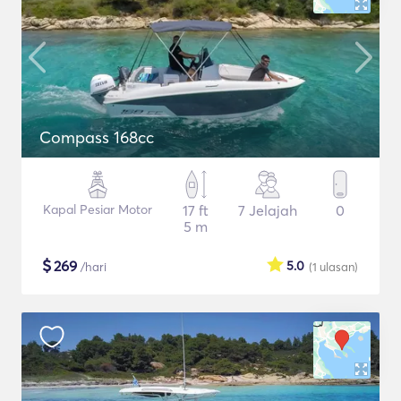
Compass 168cc
Kapal Pesiar Motor
17 ft
7 Jelajah
0
5 m
$
269
5.0
/hari
(1
ulasan
)