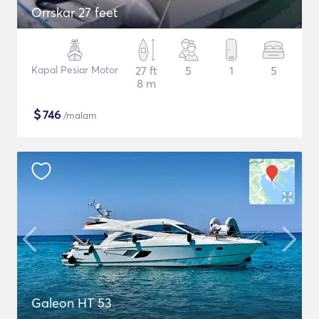
Orrskar 27 feet
Kapal Pesiar Motor
27 ft
5
1
5
8 m
$
746
/malam
Galeon HT 53