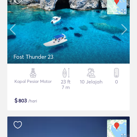
Fost Thunder 23
Kapal Pesiar Motor
23 ft
10 Jelajah
0
7 m
$
803
/hari