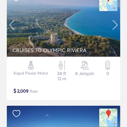
CRUISES TO OLYMPIC RIVIERA
Kapal Pesiar Motor
38 ft
8 Jelajah
0
12 m
$
2,009
/hari