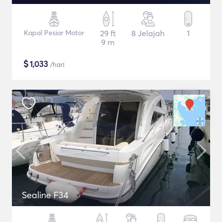
Kapal Pesiar Motor
29 ft
8 Jelajah
1
9 m
$
1,033
/hari
Sealine F34