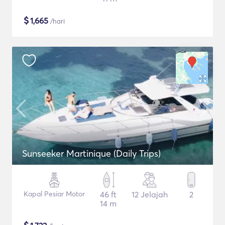
$
1,665
/hari
Sunseeker Martinique (Daily Trips)
Kapal Pesiar Motor
46 ft
12 Jelajah
2
14 m