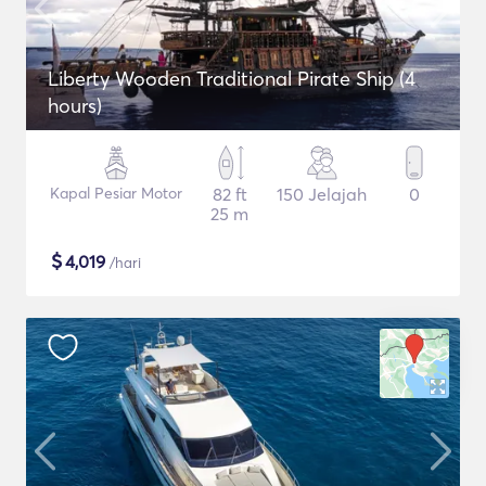
Liberty Wooden Traditional Pirate Ship (4
hours)
Kapal Pesiar Motor
82 ft
150 Jelajah
0
25 m
$
4,019
/hari