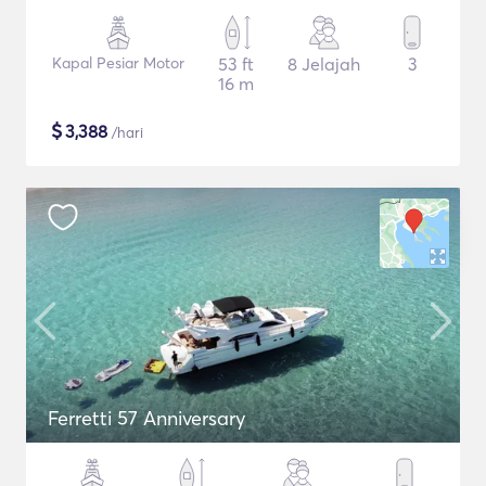
Kapal Pesiar Motor
53 ft
8 Jelajah
3
16 m
$
3,388
/hari
Ferretti 57 Anniversary