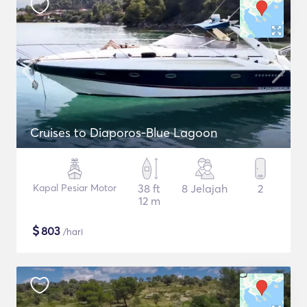
Cruises to Diaporos-Blue Lagoon
Kapal Pesiar Motor
38 ft
8 Jelajah
2
12 m
$
803
/hari