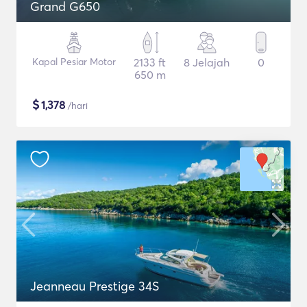
Grand G650
Kapal Pesiar Motor
2133 ft
8 Jelajah
0
650 m
$
1,378
/hari
Jeanneau Prestige 34S