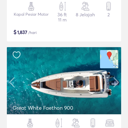
Kapal Pesiar Motor
36 ft
8 Jelajah
2
11 m
$
1,837
/hari
Great White Faethon 900