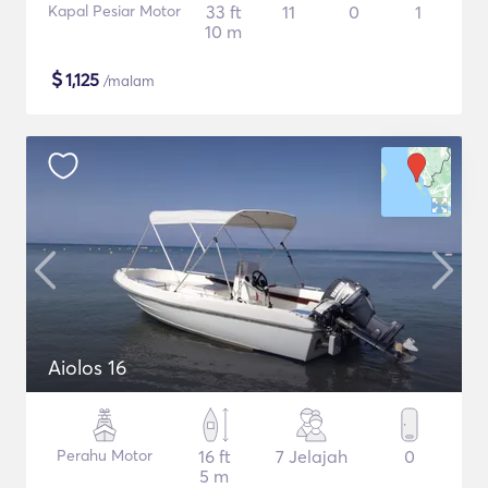
Kapal Pesiar Motor
33 ft
11
0
1
10 m
$
1,125
/malam
Aiolos 16
Perahu Motor
16 ft
7 Jelajah
0
5 m