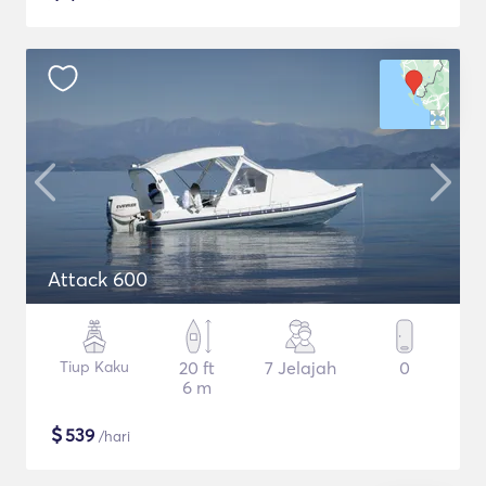
Attack 600
Tiup Kaku
20 ft
7 Jelajah
0
6 m
$
539
/hari