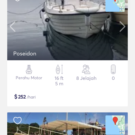
Poseidon
Perahu Motor
16 ft
8 Jelajah
0
5 m
$
252
/hari