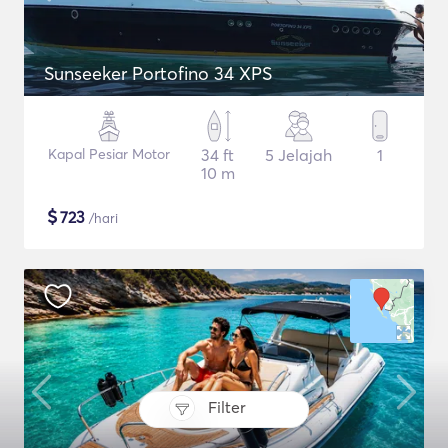
Sunseeker Portofino 34 XPS
Kapal Pesiar Motor
34 ft
5 Jelajah
1
10 m
$
723
/hari
Filter