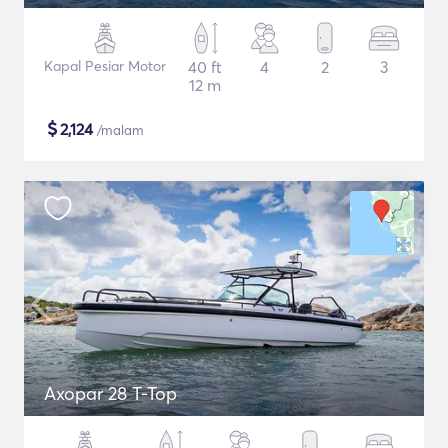
Kapal Pesiar Motor
40 ft
4
2
3
12 m
$
2,124
/malam
Axopar 28 T-Top