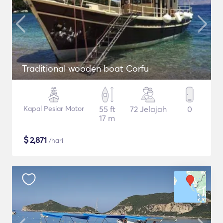
Traditional wooden boat Corfu
Kapal Pesiar Motor
55 ft
72 Jelajah
0
17 m
$
2,871
/hari