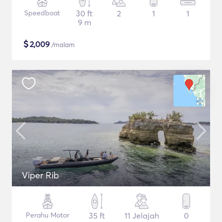
Speedboat
30 ft
2
1
1
9 m
$
2,009
/malam
Viper Rib
Perahu Motor
35 ft
11 Jelajah
0