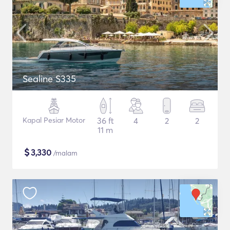
Sealine S335
Kapal Pesiar Motor
36 ft
4
2
2
11 m
$
3,330
/malam