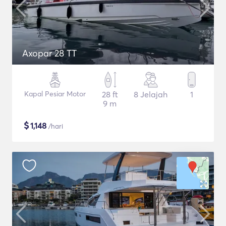
Axopar 28 TT
Kapal Pesiar Motor
28 ft
8 Jelajah
1
9 m
$
1,148
/hari