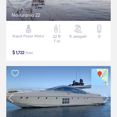
Novurania 22
Kapal Pesiar Motor
22 ft
9 Jelajah
0
7 m
$
1,722
/hari