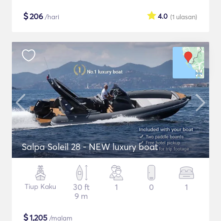
$
206
4.0
/hari
(1
ulasan
)
Salpa Soleil 28 - NEW luxury boat
Tiup Kaku
30 ft
1
0
1
9 m
$
1,205
/malam