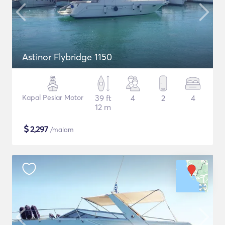
Astinor Flybridge 1150
Kapal Pesiar Motor
39 ft
4
2
4
12 m
$
2,297
/malam