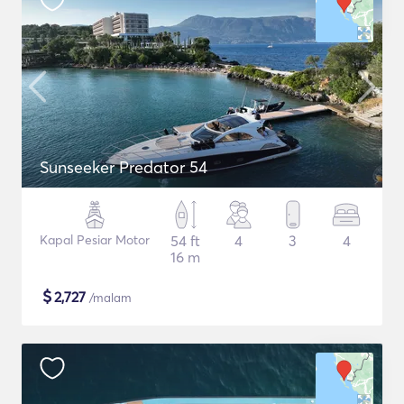
Sunseeker Predator 54
Kapal Pesiar Motor
54 ft
4
3
4
16 m
$
2,727
/malam