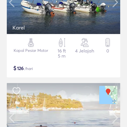
Karel
Kapal Pesiar Motor
16 ft
4 Jelajah
0
5 m
$
126
/hari