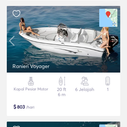
Ranieri Voyager
Kapal Pesiar Motor
20 ft
6 Jelajah
1
6 m
$
803
/hari