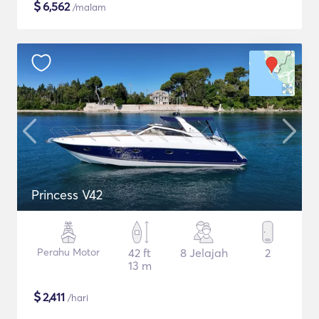
$
6,562
/malam
Princess V42
Perahu Motor
42 ft
8 Jelajah
2
13 m
$
2,411
/hari