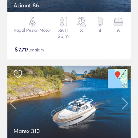
Azimut 86
Kapal Pesiar Motor
86 ft
8
4
6
26 m
$
7,717
/malam
Marex 310