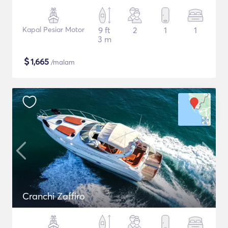
Kapal Pesiar Motor
9 ft
2
1
1
3 m
$
1,665
/malam
Cranchi Zaffiro