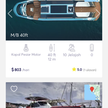
M/B 40ft
Kapal Pesiar Motor
40 ft
10 Jelajah
0
12 m
$
803
5.0
/hari
(1
ulasan
)