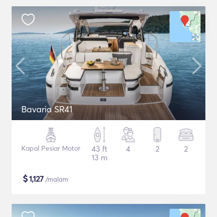
Bavaria SR41
Kapal Pesiar Motor
43 ft
4
2
2
13 m
$
1,127
/malam