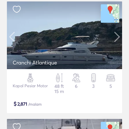
Cranchi Atlantique
Kapal Pesiar Motor
48 ft
6
3
5
15 m
$
2,871
/malam