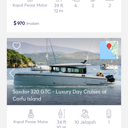
Kapal Pesiar Motor
39 ft
4
2
2
12 m
$
970
/malam
Saxdor 320 GTC - Luxury Day Cruises at
Corfu Island
Kapal Pesiar Motor
34 ft
10 Jelajah
1
10 m