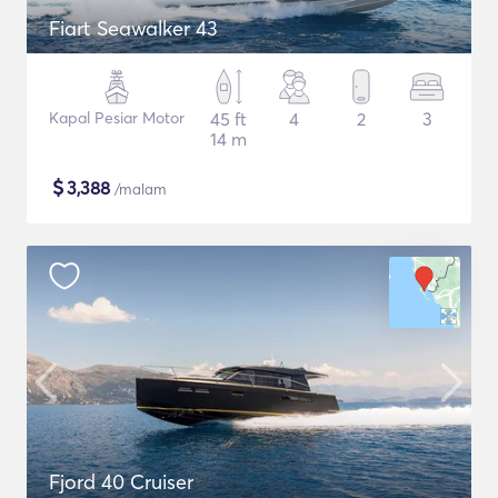
Fiart Seawalker 43
Kapal Pesiar Motor
45 ft
4
2
3
14 m
$
3,388
/malam
Fjord 40 Cruiser