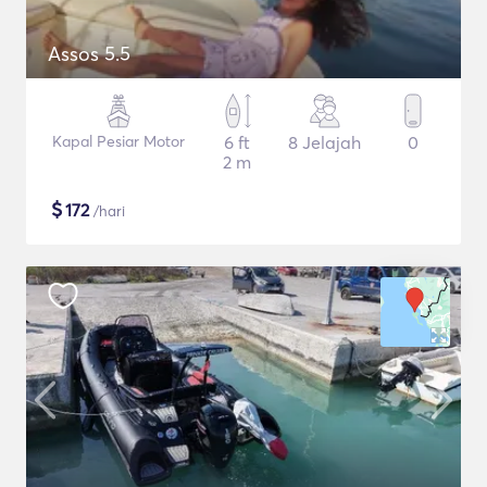
Assos 5.5
Kapal Pesiar Motor
6 ft
8 Jelajah
0
2 m
$
172
/hari