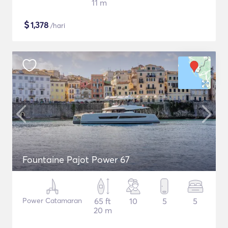
11 m
$
1,378
/hari
Fountaine Pajot Power 67
Power Catamaran
65 ft
10
5
5
20 m