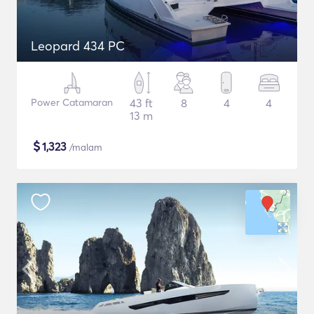
Leopard 434 PC
Power Catamaran
43 ft
8
4
4
13 m
$
1,323
/malam