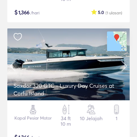
$
1,366
5.0
/hari
(1
ulasan
)
Saxdor 320 GTC - Luxury Day Cruises at
Corfu Island
Kapal Pesiar Motor
34 ft
10 Jelajah
1
10 m