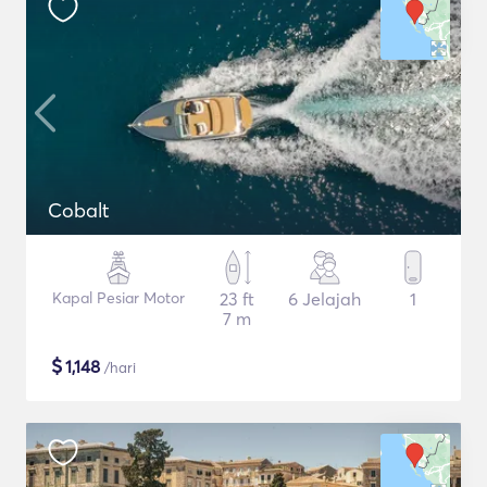
Cobalt
Kapal Pesiar Motor
23 ft
6 Jelajah
1
7 m
$
1,148
/hari