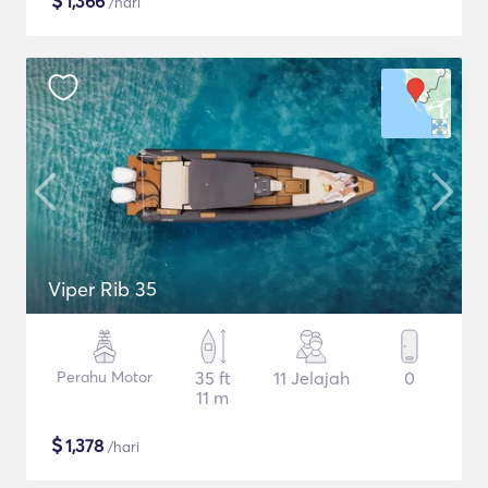
$
1,366
/hari
Viper Rib 35
Perahu Motor
35 ft
11 Jelajah
0
11 m
$
1,378
/hari