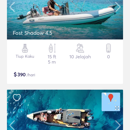
Fost Shadow 4.5
Tiup Kaku
15 ft
10 Jelajah
0
5 m
$
390
/hari