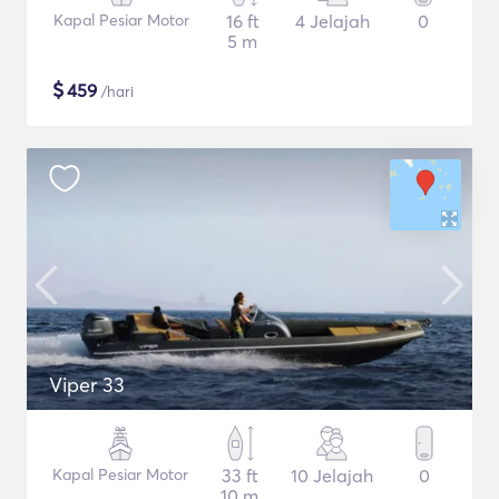
Kapal Pesiar Motor
16 ft
4 Jelajah
0
5 m
$
459
/hari
Viper 33
Kapal Pesiar Motor
33 ft
10 Jelajah
0
10 m