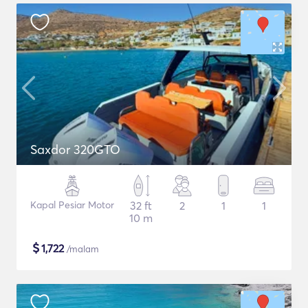
Saxdor 320GTO
Kapal Pesiar Motor
32 ft
2
1
1
10 m
$
1,722
/malam