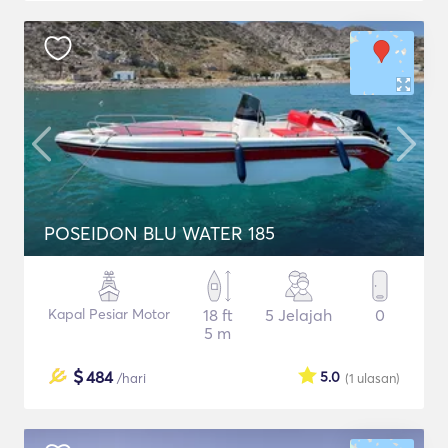
POSEIDON BLU WATER 185
Kapal Pesiar Motor
18 ft
5 Jelajah
0
5 m
$
484
5.0
/hari
(1
ulasan
)