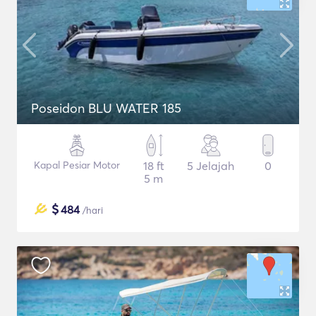
Poseidon BLU WATER 185
Kapal Pesiar Motor
18 ft
5 Jelajah
0
5 m
$
484
/hari