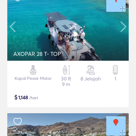
AXOPAR 28 T- TOP
Kapal Pesiar Motor
30 ft
8 Jelajah
1
9 m
$
1,148
/hari