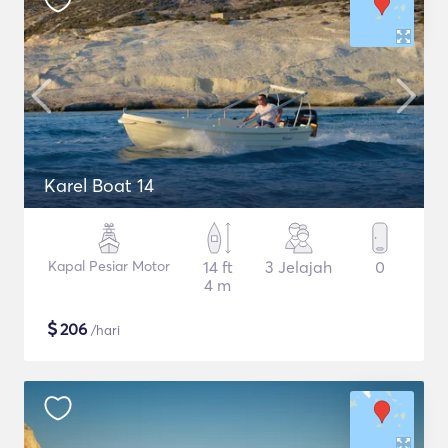
Karel Boat 14
Kapal Pesiar Motor
14 ft
3 Jelajah
0
4 m
$
206
/hari