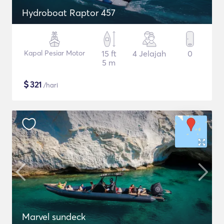
Hydroboat Raptor 457
Kapal Pesiar Motor
15 ft
4 Jelajah
0
5 m
$
321
/hari
Marvel sundeck