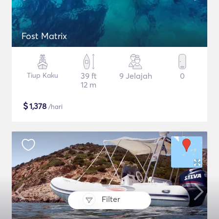
Fost Matrix
Tiup Kaku
39 ft
9 Jelajah
0
12 m
$
1,378
/hari
Filter