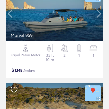
Marvel 959
Kapal Pesiar Motor
33 ft
2
1
1
10 m
$
1,148
/malam