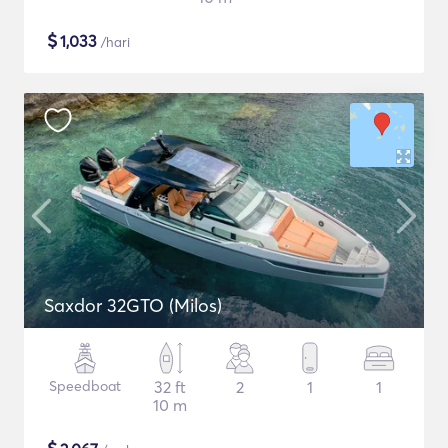
$
1,033
/hari
Saxdor 32GTO (Milos)
Speedboat
32 ft
2
1
1
10 m