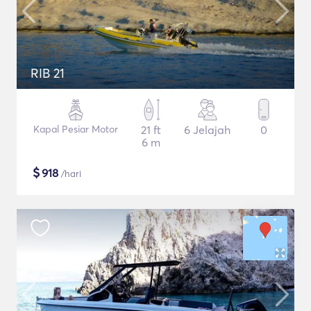
RIB 21
Kapal Pesiar Motor
21 ft
6 Jelajah
0
6 m
$
918
/hari