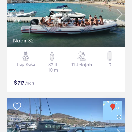
Nadir 32
Tiup Kaku
32 ft
11 Jelajah
0
10 m
$
717
/hari