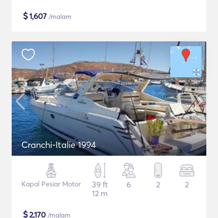
$
1,607
/malam
Cranchi-Italie 1994
Kapal Pesiar Motor
39 ft
6
2
2
12 m
$
2,170
/malam