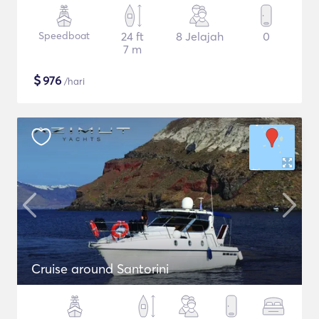
Speedboat
24 ft
8 Jelajah
0
7 m
$
976
/hari
Cruise around Santorini