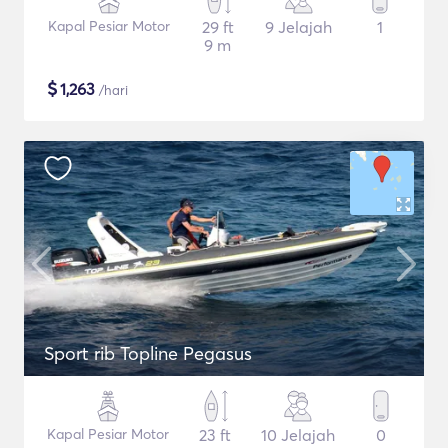
Kapal Pesiar Motor
29 ft
9 Jelajah
1
9 m
$
1,263
/hari
Sport rib Topline Pegasus
Kapal Pesiar Motor
23 ft
10 Jelajah
0