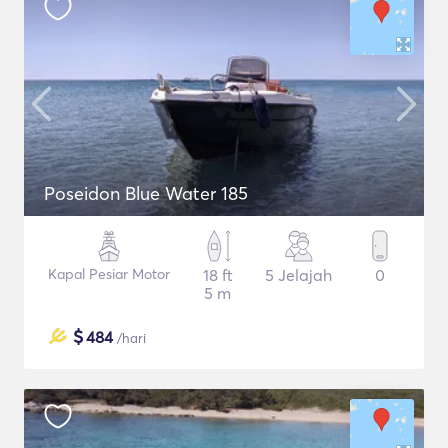
Poseidon Blue Water 185
Kapal Pesiar Motor
18 ft
5 Jelajah
0
5 m
$
484
/hari