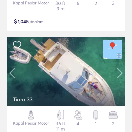
Kapal Pesiar Motor
30 ft
6
2
3
9 m
$
1,045
/malam
Tiara 33
Kapal Pesiar Motor
36 ft
4
1
2
11 m