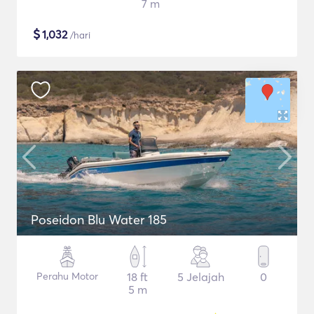
7 m
$
1,032
/hari
Poseidon Blu Water 185
Perahu Motor
18 ft
5 Jelajah
0
5 m