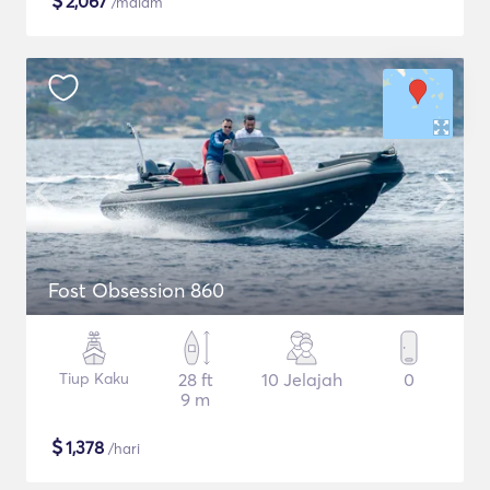
$
2,067
/malam
Fost Obsession 860
Tiup Kaku
28 ft
10 Jelajah
0
9 m
$
1,378
/hari