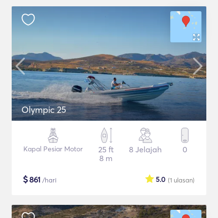
Olympic 25
Kapal Pesiar Motor
25 ft
8 Jelajah
0
8 m
$
861
5.0
/hari
(1
ulasan
)