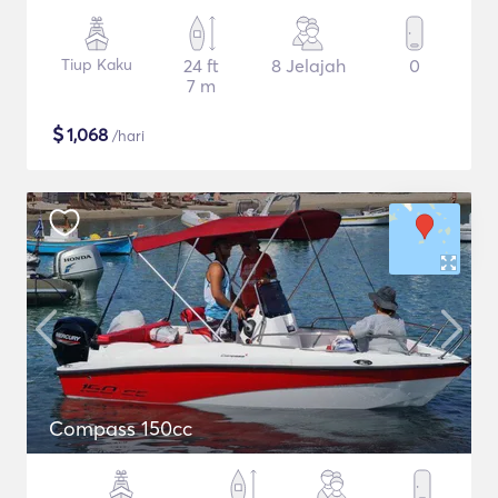
Tiup Kaku
24 ft
8 Jelajah
0
7 m
$
1,068
/hari
Compass 150cc