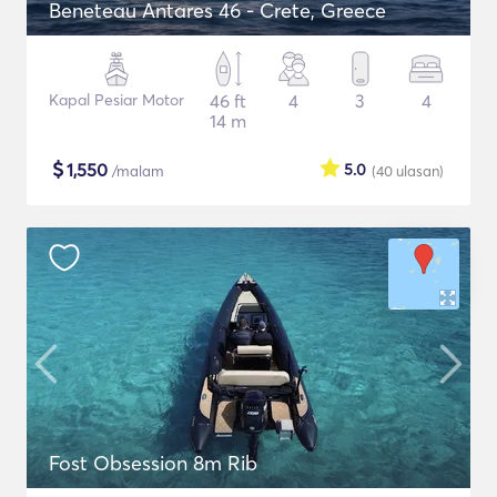
Beneteau Antares 46 - Crete, Greece
Kapal Pesiar Motor
46 ft
4
3
4
14 m
$
1,550
5.0
/malam
(40
ulasan
)
Fost Obsession 8m Rib