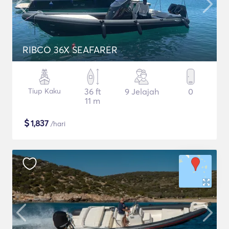
RIBCO 36X SEAFARER
Tiup Kaku
36 ft
9 Jelajah
0
11 m
$
1,837
/hari