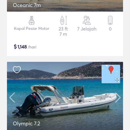
Oceanic 7m
Kapal Pesiar Motor
23 ft
7 Jelajah
0
7 m
$
1,148
/hari
Olympic 7.2