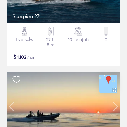
Scorpion 27'
Tiup Kaku
27 ft
10 Jelajah
0
8 m
$
1,102
/hari