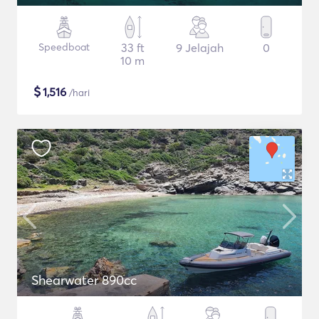
Speedboat
33 ft
9 Jelajah
0
10 m
$
1,516
/hari
Shearwater 890cc