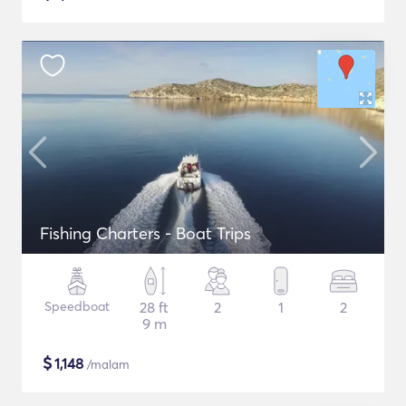
Fishing Charters - Boat Trips
Speedboat
28 ft
2
1
2
9 m
$
1,148
/malam