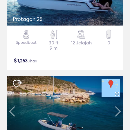
Protagon 25
Speedboat
30 ft
12 Jelajah
0
9 m
$
1,263
/hari