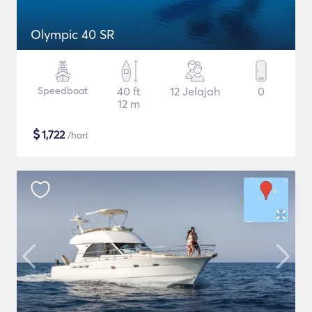
Olympic 40 SR
Speedboat
40 ft
12 Jelajah
0
12 m
$
1,722
/hari