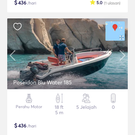
$
436
5.0
/hari
(1
ulasan
)
Poseidon Blu Water 185
Perahu Motor
18 ft
5 Jelajah
0
5 m
$
436
/hari