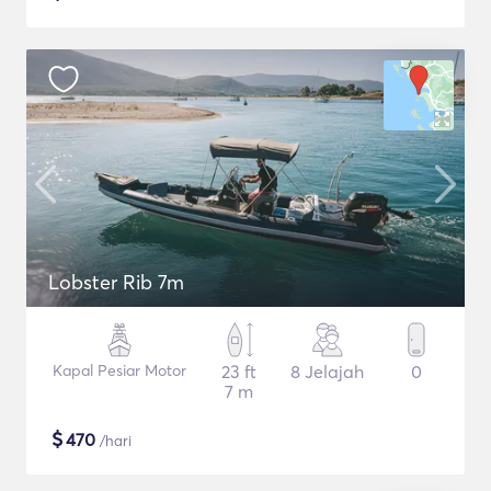
Lobster Rib 7m
Kapal Pesiar Motor
23 ft
8 Jelajah
0
7 m
$
470
/hari