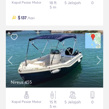
Kapal Pesiar Motor
18 ft
5 Jelajah
0
5 m
$
137
/hari
Nireus 455
Kapal Pesiar Motor
15 ft
5 Jelajah
0
5 m