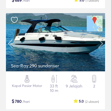
$
689
5.0
/hari
(1
ulasan
)
Sea-Ray 290 sundanser
Kapal Pesiar Motor
33 ft
9 Jelajah
2
10 m
$
780
5.0
/hari
(2
ulasan
)