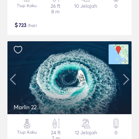
Tiup Kaku
26 ft
10 Jelajah
0
8 m
$
723
/hari
Marlin 22
Tiup Kaku
24 ft
12 Jelajah
0
7 m