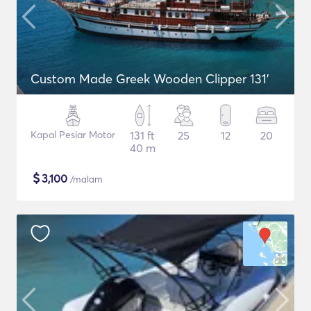
Custom Made Greek Wooden Clipper 131'
Kapal Pesiar Motor
131 ft
25
12
20
40 m
$
3,100
/malam