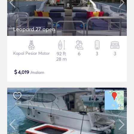
Leopard 27 open
Kapal Pesiar Motor
92 ft
6
3
3
28 m
$
4,019
/malam