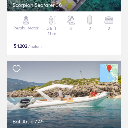
Scorpion Seafarer 36
Perahu Motor
36 ft
4
2
2
11 m
$
1,202
/malam
Bat Artic 7.45