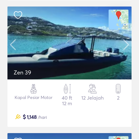
Zen 39
Kapal Pesiar Motor
40 ft
12 Jelajah
2
12 m
$
1,148
/hari