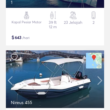
1
Kapal Pesiar Motor
39 ft
23 Jelajah
2
12 m
$
643
/hari
Nireus 455