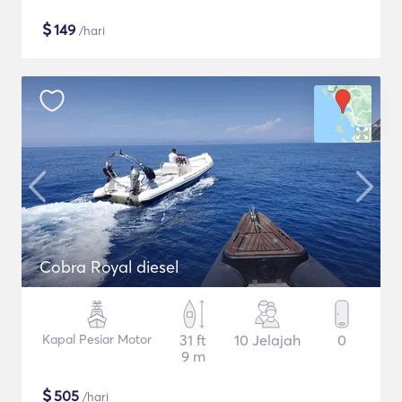
$
149
/hari
Cobra Royal diesel
Kapal Pesiar Motor
31 ft
10 Jelajah
0
9 m
$
505
/hari