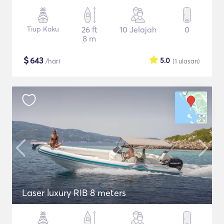
Tiup Kaku
26 ft
10 Jelajah
0
8 m
$
643
5.0
/hari
(1
ulasan
)
Laser luxury RIB 8 meters