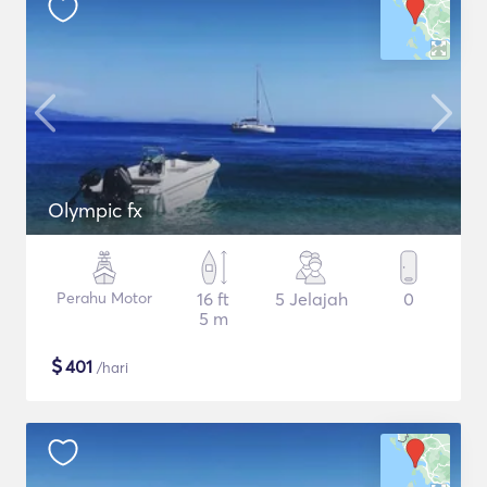
Olympic fx
Perahu Motor
16 ft
5 Jelajah
0
5 m
$
401
/hari