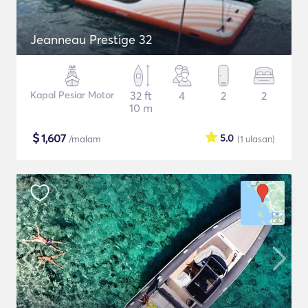
Jeanneau Prestige 32
Kapal Pesiar Motor
32 ft
4
2
2
10 m
$
1,607
5.0
/malam
(1
ulasan
)