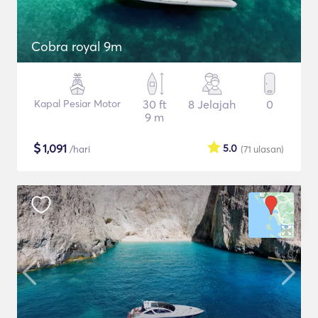
Cobra royal 9m
Kapal Pesiar Motor
30 ft
8 Jelajah
0
9 m
$
1,091
5.0
/hari
(71
ulasan
)