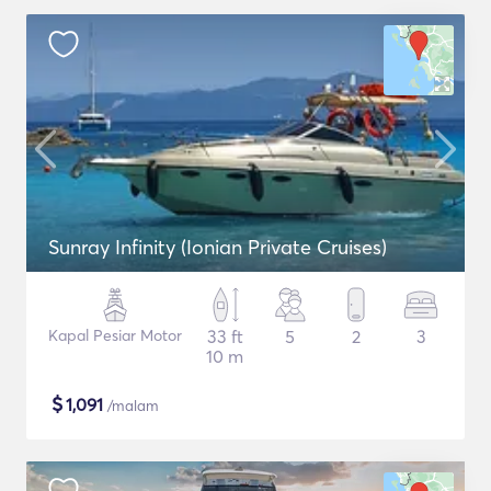
Sunray Infinity (Ionian Private Cruises)
Kapal Pesiar Motor
33 ft
5
2
3
10 m
$
1,091
/malam