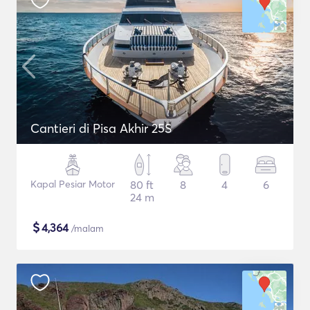
Cantieri di Pisa Akhir 25S
Kapal Pesiar Motor
80 ft
8
4
6
24 m
$
4,364
/malam