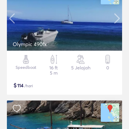
Olympic 490fx
Speedboat
16 ft
5 Jelajah
0
5 m
$
114
/hari