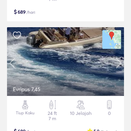
$
689
/hari
Evripus 7,45
Tiup Kaku
24 ft
10 Jelajah
0
7 m