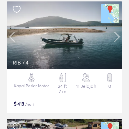
RIB 7.4
Kapal Pesiar Motor
24 ft
11 Jelajah
0
7 m
$
413
/hari