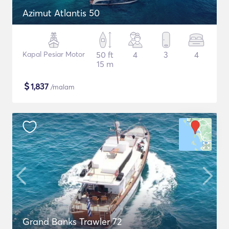
Azimut Atlantis 50
Kapal Pesiar Motor
50 ft
4
3
4
15 m
$
1,837
/malam
Grand Banks Trawler 72