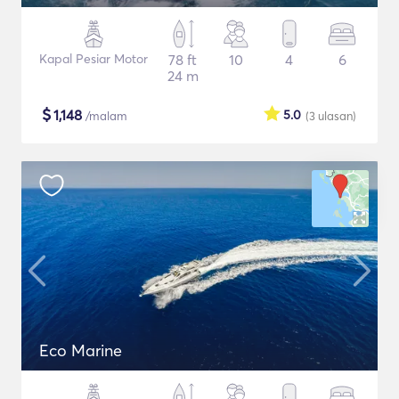
Kapal Pesiar Motor
78 ft
10
4
6
24 m
$
1,148
5.0
/malam
(3
ulasan
)
Eco Marine