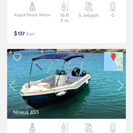
Kapal Pesiar Motor
16 ft
5 Jelajah
0
5 m
$
137
/hari
Nireus 455