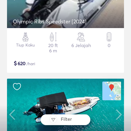
Olympic Ribs Speedster [2024]
Tiup Kaku
20 ft
6 Jelajah
0
6 m
$
620
/hari
Filter