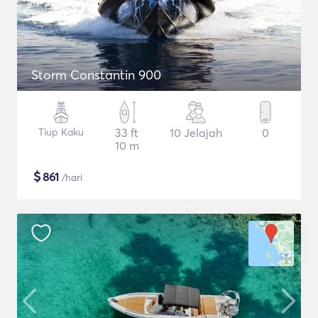
Storm Constantin 900
Tiup Kaku
33 ft
10 Jelajah
0
10 m
$
861
/hari