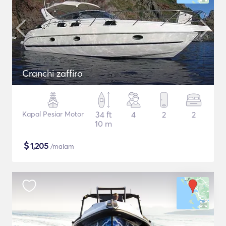
Cranchi zaffiro
Kapal Pesiar Motor
34 ft
4
2
2
10 m
$
1,205
/malam