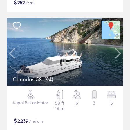
$
252
/hari
Canados 58 ('94)
Kapal Pesiar Motor
58 ft
6
3
5
18 m
$
2,239
/malam