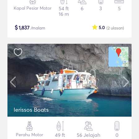
Kapal Pesiar Motor
54 ft
6
3
5
16 m
$
1,837
5.0
/malam
(2
ulasan
)
Ierissos Boats
Perahu Motor
49 ft
56 Jelajah
0