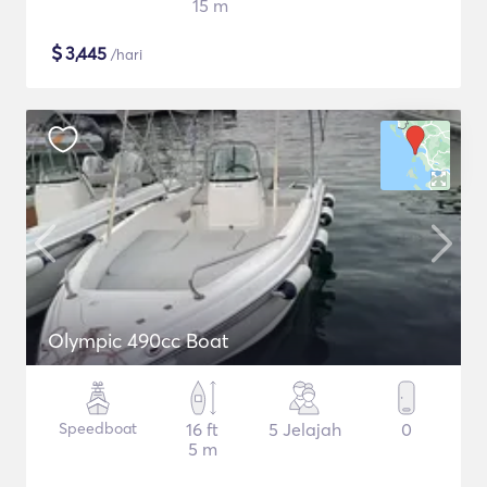
15 m
$
3,445
/hari
Olympic 490cc Boat
Speedboat
16 ft
5 Jelajah
0
5 m