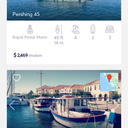
Pershing 45
Kapal Pesiar Motor
45 ft
4
2
3
14 m
$
2,469
/malam