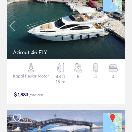
Azimut 46 FLY
Kapal Pesiar Motor
48 ft
6
3
4
15 m
$
1,883
/malam