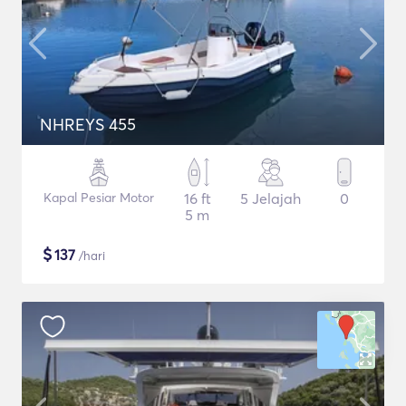
NHREYS 455
Kapal Pesiar Motor
16 ft
5 Jelajah
0
5 m
$
137
/hari