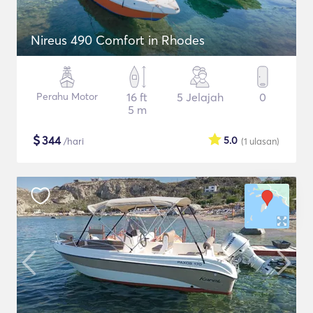
Nireus 490 Comfort in Rhodes
Perahu Motor
16 ft
5 Jelajah
0
5 m
$
344
5.0
/hari
(1
ulasan
)