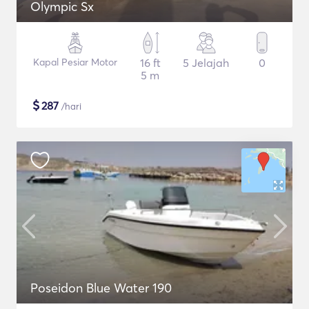
Olympic Sx
Kapal Pesiar Motor
16 ft
5 Jelajah
0
5 m
$
287
/hari
Poseidon Blue Water 190