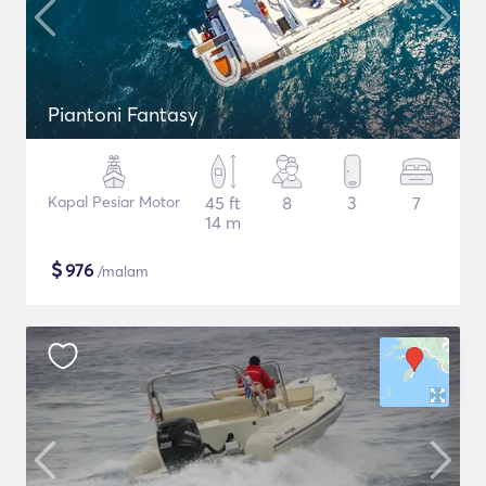
Piantoni Fantasy
Kapal Pesiar Motor
45 ft
8
3
7
14 m
$
976
/malam