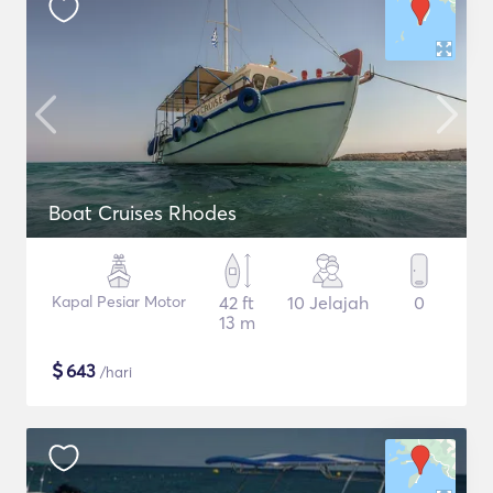
Boat Cruises Rhodes
Kapal Pesiar Motor
42 ft
10 Jelajah
0
13 m
$
643
/hari