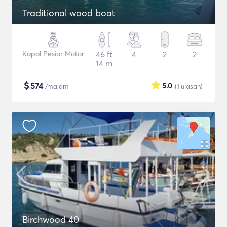
Traditional wood boat
Kapal Pesiar Motor
46 ft
4
2
2
14 m
$
574
5.0
/malam
(1
ulasan
)
Birchwood 40