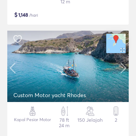
12 m
$
1,148
/hari
Custom Motor yacht Rhodes
Kapal Pesiar Motor
78 ft
150 Jelajah
2
24 m