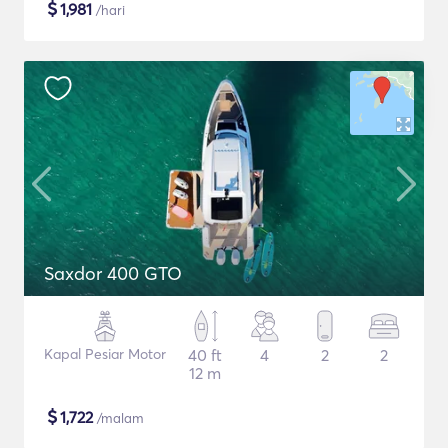
$
1,981
/hari
Saxdor 400 GTO
Kapal Pesiar Motor
40 ft
4
2
2
12 m
$
1,722
/malam