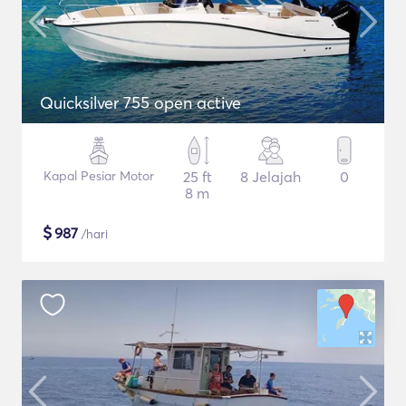
Quicksilver 755 open active
Kapal Pesiar Motor
25 ft
8 Jelajah
0
8 m
$
987
/hari