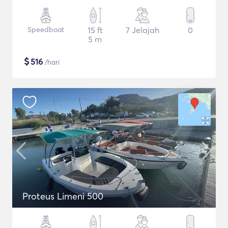
Speedboat
15 ft
7 Jelajah
0
5 m
$
516
/hari
Proteus Limeni 500