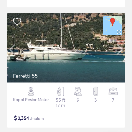
Ferretti 55
Kapal Pesiar Motor
55 ft
9
3
7
17 m
$
2,354
/malam