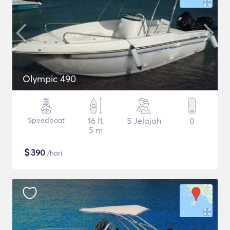
Olympic 490
Speedboat
16 ft
5 Jelajah
0
5 m
$
390
/hari