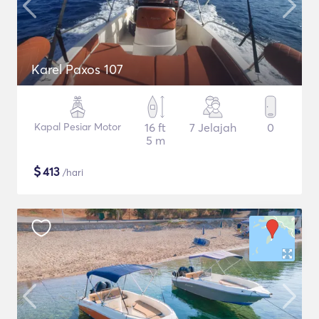
Karel Paxos 107
Kapal Pesiar Motor
16 ft
7 Jelajah
0
5 m
$
413
/hari