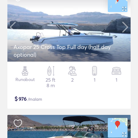
Axopar 25 Cross Top Full day (half day
optional)
Runabout
25 ft
2
1
1
8 m
$
976
/malam