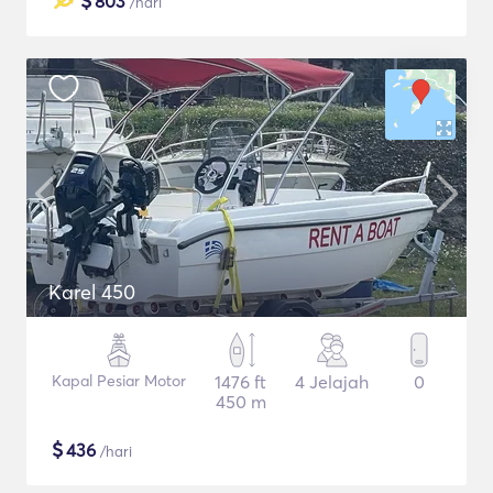
$
803
/hari
Karel 450
Kapal Pesiar Motor
1476 ft
4 Jelajah
0
450 m
$
436
/hari