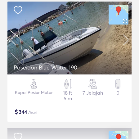
Poseidon Blue Water 190
Kapal Pesiar Motor
18 ft
7 Jelajah
0
5 m
$
344
/hari