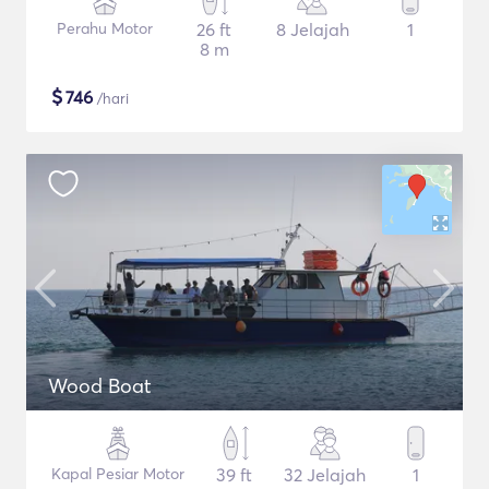
Perahu Motor
26 ft
8 Jelajah
1
8 m
$
746
/hari
Wood Boat
Kapal Pesiar Motor
39 ft
32 Jelajah
1