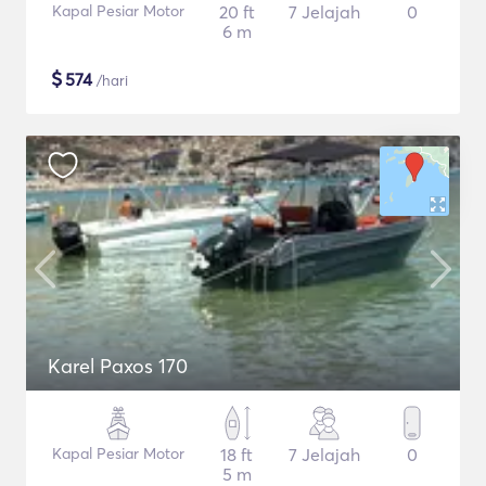
Kapal Pesiar Motor
20 ft
7 Jelajah
0
6 m
$
574
/hari
Karel Paxos 170
Kapal Pesiar Motor
18 ft
7 Jelajah
0
5 m