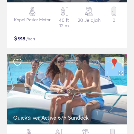
Kapal Pesiar Motor
40 ft
20 Jelajah
0
12 m
$
918
/hari
QuickSilver Active 675 Sundeck