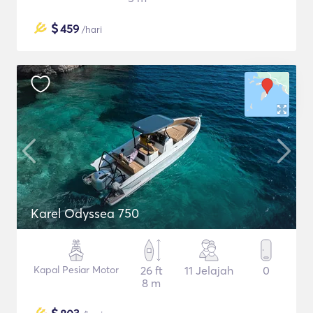
$
459
/hari
Karel Odyssea 750
Kapal Pesiar Motor
26 ft
11 Jelajah
0
8 m