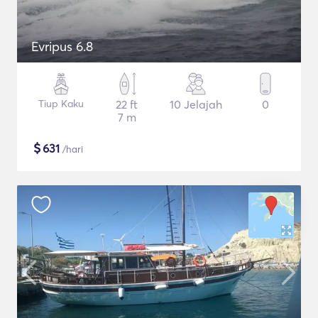
Evripus 6.8
Tiup Kaku
22 ft
10 Jelajah
0
7 m
$
631
/hari