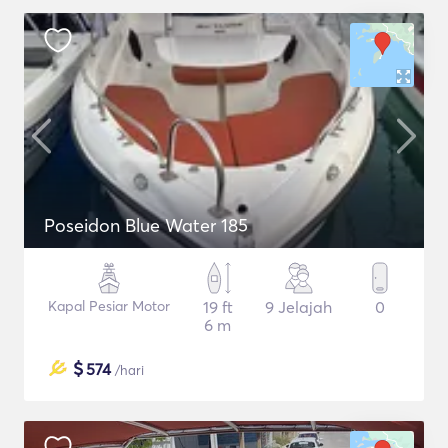
Poseidon Blue Water 185
Kapal Pesiar Motor
19 ft
9 Jelajah
0
6 m
$
574
/hari