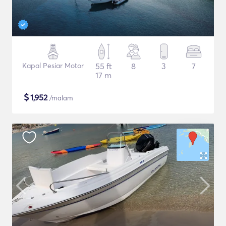
Kapal Pesiar Motor
55 ft
8
3
7
17 m
$
1,952
/malam