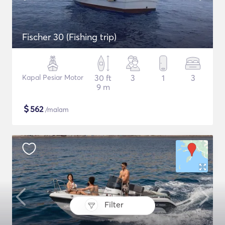
Fischer 30 (Fishing trip)
Kapal Pesiar Motor
30 ft
3
1
3
9 m
$
562
/malam
Filter