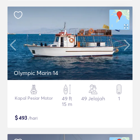
Olympic Marin 14
Kapal Pesiar Motor
49 ft
49 Jelajah
1
15 m
$
493
/hari