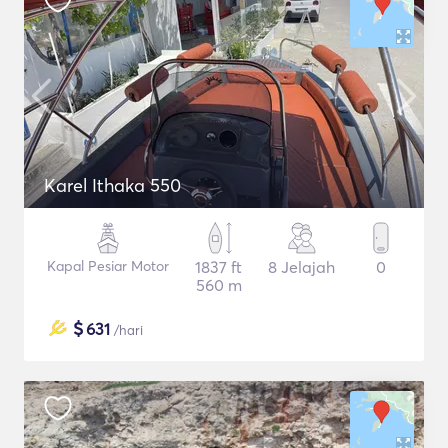
Karel Ithaka 550
Kapal Pesiar Motor
1837 ft
8 Jelajah
0
560 m
$
631
/hari