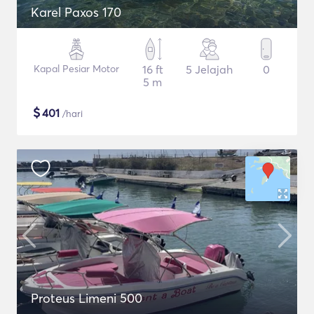
Karel Paxos 170
Kapal Pesiar Motor
16 ft
5 Jelajah
0
5 m
$
401
/hari
Proteus Limeni 500