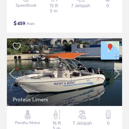
Speedboat
15 ft
7 Jelajah
0
5 m
$
459
/hari
Proteus Limeni
Perahu Motor
16 ft
7 Jelajah
0
5 m