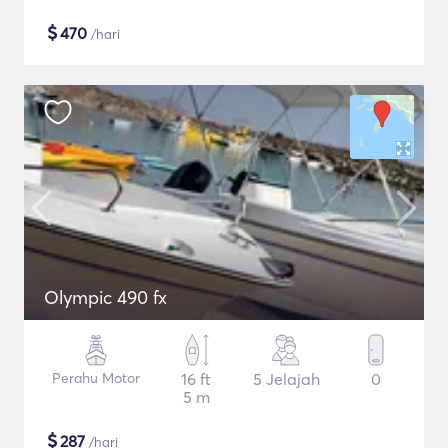
$
470
/hari
Olympic 490 fx
Perahu Motor
16 ft
5 Jelajah
0
5 m
$
287
/hari