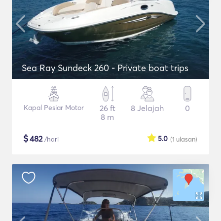
Sea Ray Sundeck 260 - Private boat trips
Kapal Pesiar Motor
26 ft
8 Jelajah
0
8 m
$
482
5.0
/hari
(1
ulasan
)