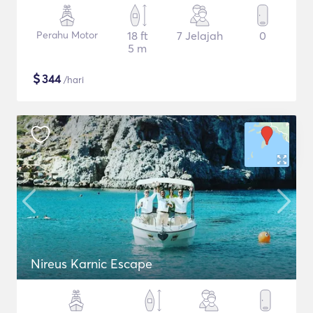
Perahu Motor
18 ft
7 Jelajah
0
5 m
$
344
/hari
Nireus Karnic Escape