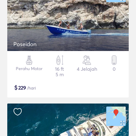
Poseidon
Perahu Motor
16 ft
4 Jelajah
0
5 m
$
229
/hari