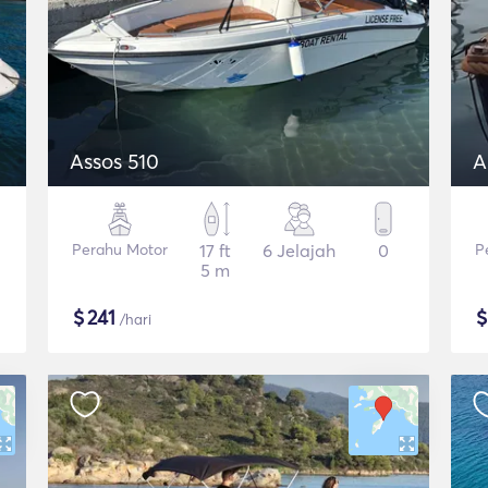
Assos 510
A
Perahu Motor
17 ft
6 Jelajah
0
P
5 m
$
241
/hari