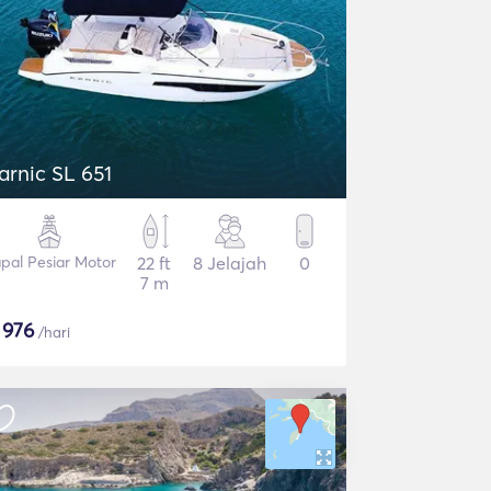
arnic SL 651
pal Pesiar Motor
22 ft
8 Jelajah
0
7 m
$
976
/hari