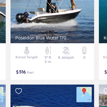
Poseidon Blue Water 170
K
Konsol Tengah
17 ft
8 Jelajah
0
Ka
5 m
$
516
/hari