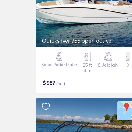
Quicksilver 755 open active
Kapal Pesiar Motor
25 ft
8 Jelajah
0
8 m
$
987
/hari