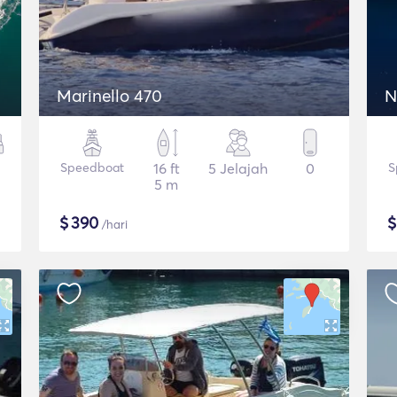
Marinello 470
N
Speedboat
16 ft
5 Jelajah
0
S
5 m
$
390
/hari