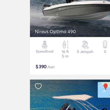
Nireus Optima 490
Speedboat
16 ft
5 Jelajah
0
5 m
$
390
/hari