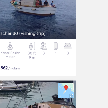
ischer 30 (Fishing trip)
Kapal Pesiar
30 ft
3
1
3
Motor
9 m
$
562
/malam