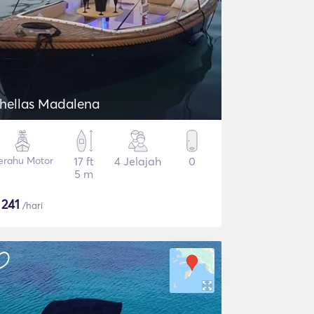
hellas Madalena
erahu Motor
17 ft
4 Jelajah
0
5 m
$
241
/hari