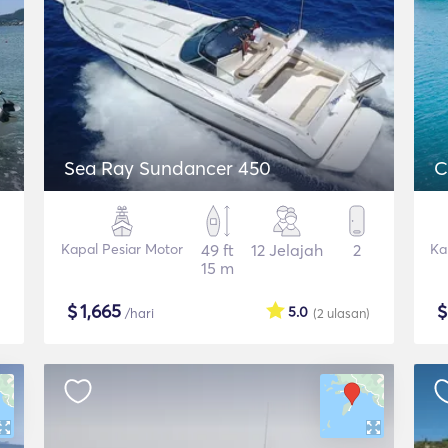
Sea Ray Sundancer 450
C
Kapal Pesiar Motor
49 ft
12 Jelajah
2
Ka
15 m
$
1,665
5.0
/hari
(2
ulasan
)