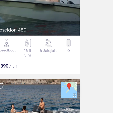
oseidon 480
peedboat
16 ft
6 Jelajah
0
5 m
$
390
/hari