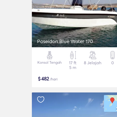
Poseidon Blue Water 170
Konsol Tengah
17 ft
8 Jelajah
0
5 m
$
482
/hari