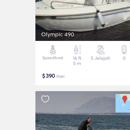
Olympic 490
Speedboat
16 ft
5 Jelajah
0
5 m
$
390
/hari