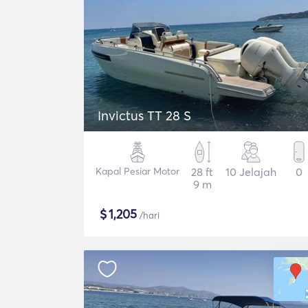
Invictus TT 28 S
Kapal Pesiar Motor
28 ft
10 Jelajah
0
9 m
$
1,205
/hari