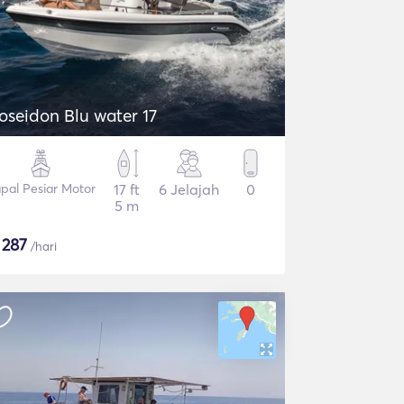
oseidon Blu water 17
pal Pesiar Motor
17 ft
6 Jelajah
0
5 m
$
287
/hari