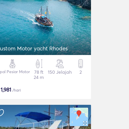
ustom Motor yacht Rhodes
pal Pesiar Motor
78 ft
150 Jelajah
2
24 m
$
1,981
/hari