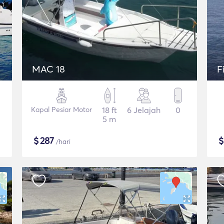
MAC 18
F
Kapal Pesiar Motor
18 ft
6 Jelajah
0
5 m
$
287
/hari