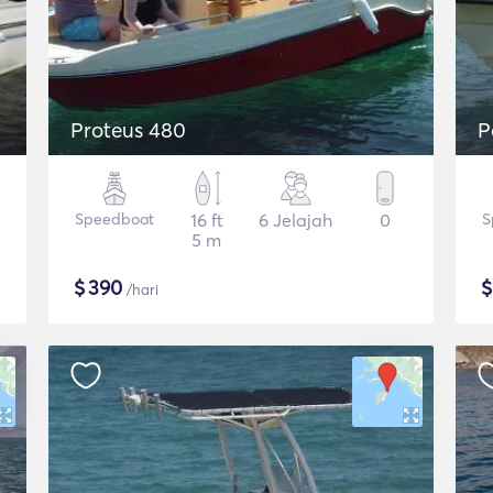
Proteus 480
P
Speedboat
16 ft
6 Jelajah
0
S
5 m
$
390
/hari