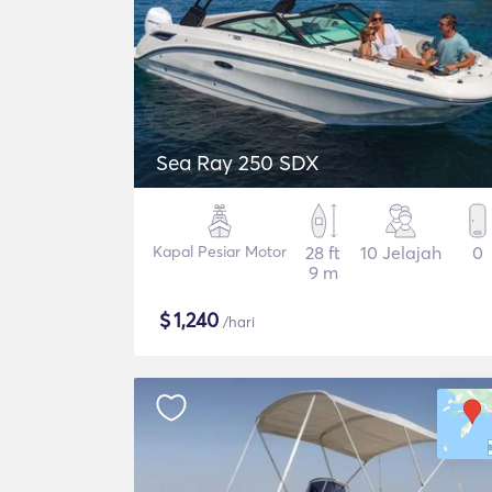
Sea Ray 250 SDX
Kapal Pesiar Motor
28 ft
10 Jelajah
0
9 m
$
1,240
/hari