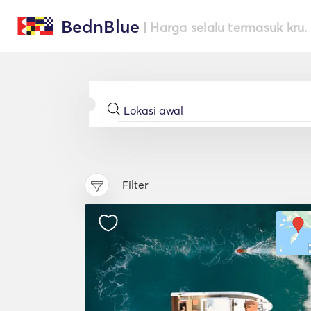
BednBlue
| Harga selalu termasuk kru.
Filter