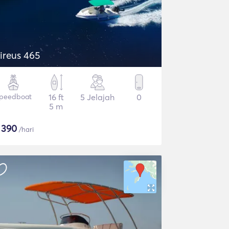
ireus 465
peedboat
16 ft
5 Jelajah
0
5 m
$
390
/hari