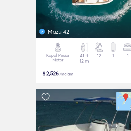
Mazu 42
Kapal Pesiar
41 ft
12
1
1
Motor
12 m
$
2,526
/malam