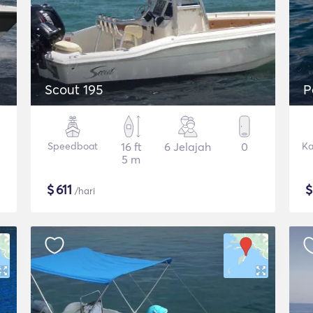
Scout 195
P
Speedboat
16 ft
6 Jelajah
0
Ka
5 m
$
611
/hari