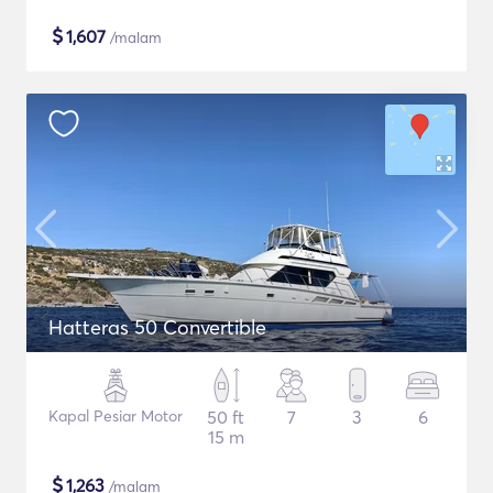
$
1,607
/malam
Hatteras 50 Convertible
Kapal Pesiar Motor
50 ft
7
3
6
15 m
$
1,263
/malam