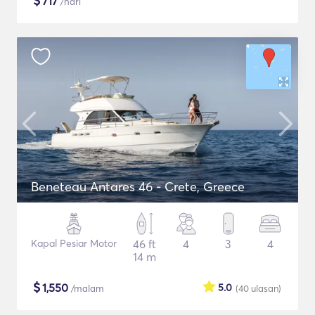
$
717
/hari
Beneteau Antares 46 - Crete, Greece
Kapal Pesiar Motor
46 ft
4
3
4
14 m
$
1,550
5.0
/malam
(40
ulasan
)