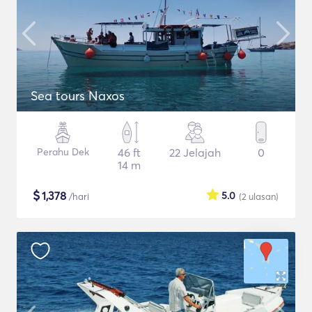
Sea tours Naxos
Perahu Dek
46 ft
22 Jelajah
0
14 m
$
1,378
5.0
/hari
(2
ulasan
)