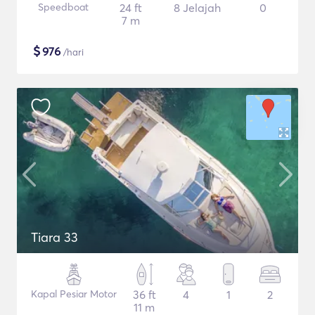
Speedboat
24 ft
8 Jelajah
0
7 m
$
976
/hari
Tiara 33
Kapal Pesiar Motor
36 ft
4
1
2
11 m