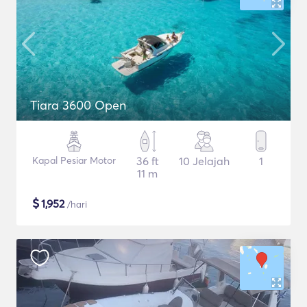
Tiara 3600 Open
Kapal Pesiar Motor
36 ft
10 Jelajah
1
11 m
$
1,952
/hari