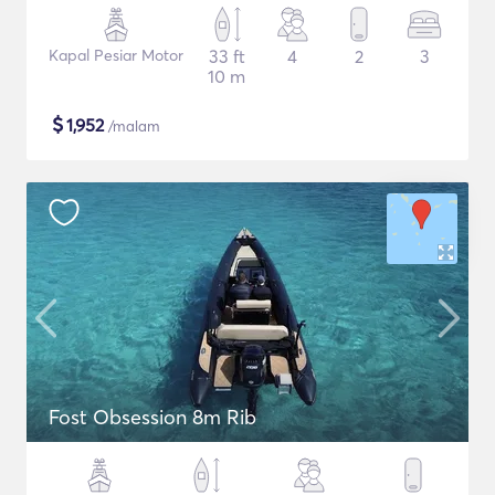
Kapal Pesiar Motor
33 ft
4
2
3
10 m
$
1,952
/malam
Fost Obsession 8m Rib