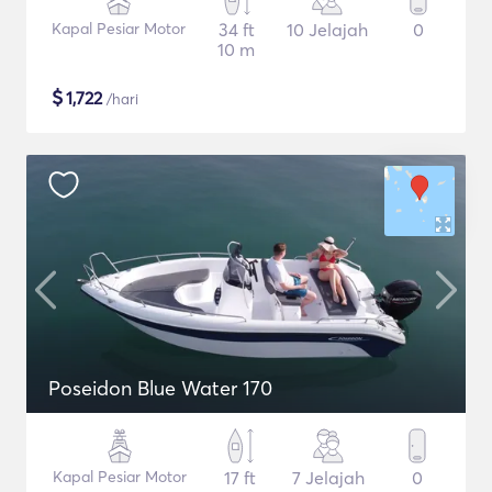
Kapal Pesiar Motor
34 ft
10 Jelajah
0
10 m
$
1,722
/hari
Poseidon Blue Water 170
Kapal Pesiar Motor
17 ft
7 Jelajah
0