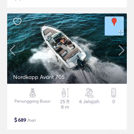
Nordkapp Avant 705
Penunggang Busur
25 ft
6 Jelajah
0
8 m
$
689
/hari