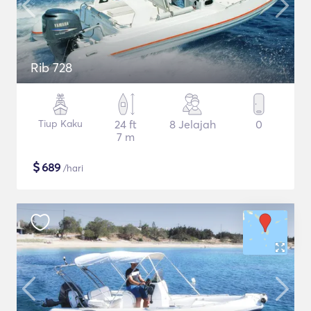
Rib 728
Tiup Kaku
24 ft
8 Jelajah
0
7 m
$
689
/hari