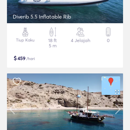
Diverib 5.5 Inflatable Rib
Tiup Kaku
18 ft
4 Jelajah
0
5 m
$
459
/hari