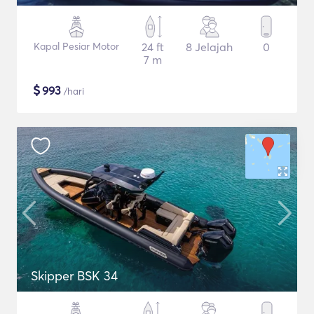
Kapal Pesiar Motor
24 ft
8 Jelajah
0
7 m
$
993
/hari
Skipper BSK 34