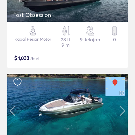
Fost Obsession
Kapal Pesiar Motor
28 ft
9 Jelajah
0
9 m
$
1,033
/hari