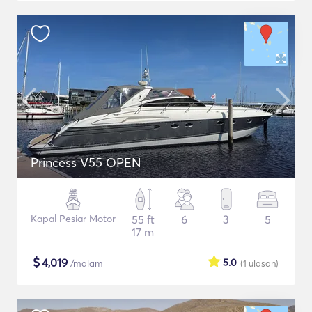
Princess V55 OPEN
Kapal Pesiar Motor
55 ft
6
3
5
17 m
$
4,019
5.0
/malam
(1
ulasan
)