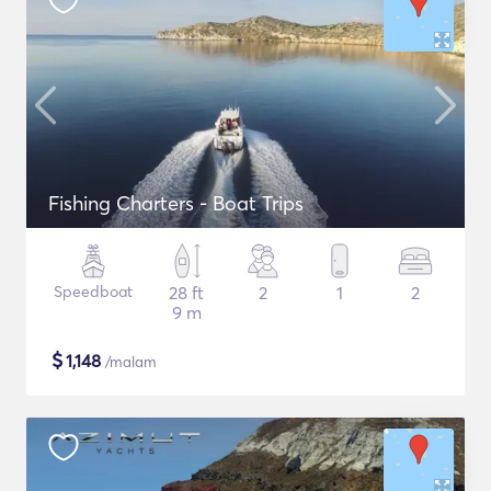
Fishing Charters - Boat Trips
Speedboat
28 ft
2
1
2
9 m
$
1,148
/malam