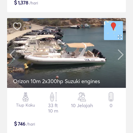
$
1,378
/hari
Orizon 10m 2x300hp Suzuki engines
Tiup Kaku
33 ft
10 Jelajah
0
10 m
$
746
/hari