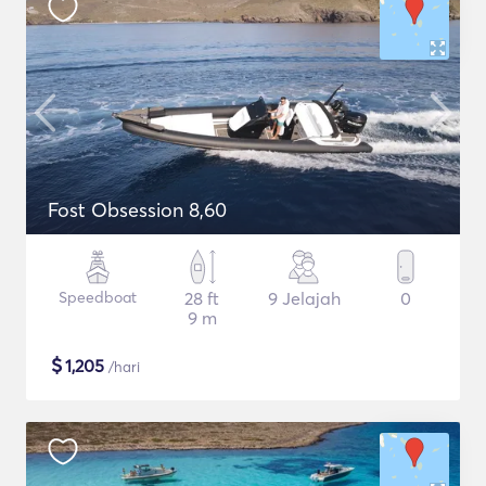
Fost Obsession 8,60
Speedboat
28 ft
9 Jelajah
0
9 m
$
1,205
/hari