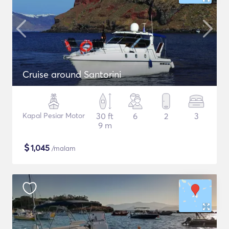
Cruise around Santorini
Kapal Pesiar Motor
30 ft
6
2
3
9 m
$
1,045
/malam