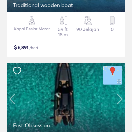
Traditional wooden boat
Kapal Pesiar Motor
59 ft
90 Jelajah
0
18 m
$
6,891
/hari
Fost Obsession