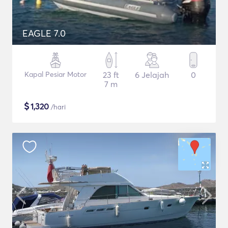
EAGLE 7.0
Kapal Pesiar Motor
23 ft
6 Jelajah
0
7 m
$
1,320
/hari