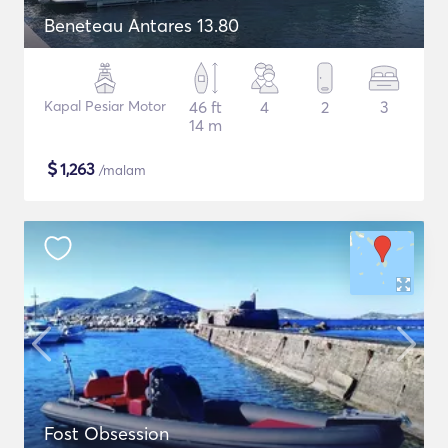
Beneteau Antares 13.80
Kapal Pesiar Motor
46 ft
4
2
3
14 m
$
1,263
/malam
Fost Obsession