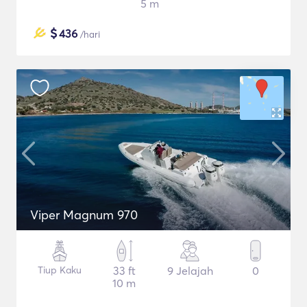
5 m
$
436
/hari
Viper Magnum 970
Tiup Kaku
33 ft
9 Jelajah
0
10 m