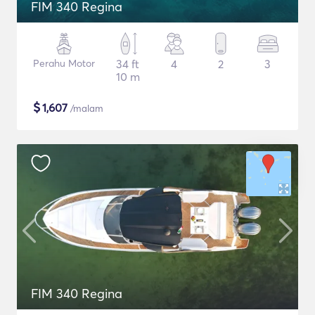
FIM 340 Regina
Perahu Motor
34 ft
4
2
3
10 m
$
1,607
/malam
FIM 340 Regina