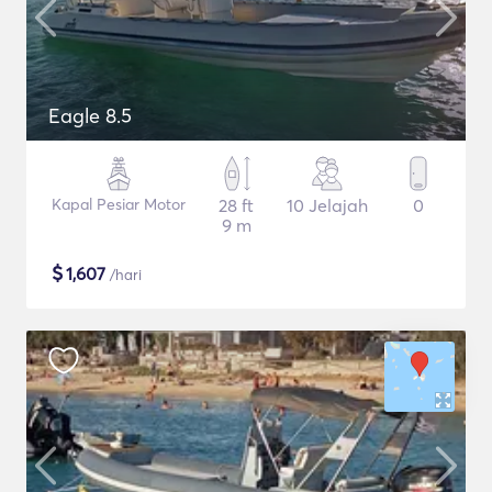
Eagle 8.5
Kapal Pesiar Motor
28 ft
10 Jelajah
0
9 m
$
1,607
/hari