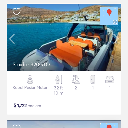
Saxdor 320GTO
Kapal Pesiar Motor
32 ft
2
1
1
10 m
$
1,722
/malam