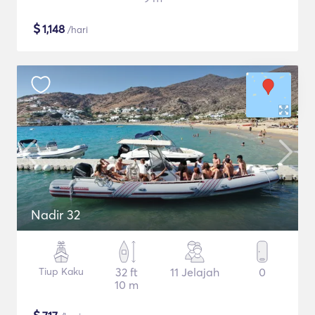
$
1,148
/hari
Nadir 32
Tiup Kaku
32 ft
11 Jelajah
0
10 m