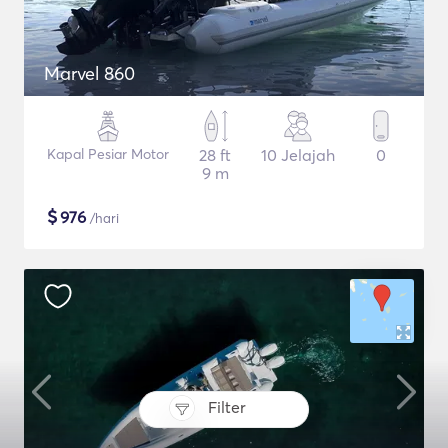
Marvel 860
Kapal Pesiar Motor
28 ft
10 Jelajah
0
9 m
$
976
/hari
Filter