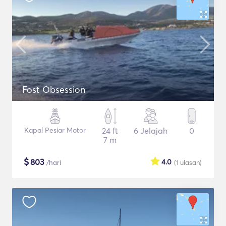
Fost Obsession
Kapal Pesiar Motor
24 ft
6 Jelajah
0
7 m
$
803
4.0
/hari
(1
ulasan
)