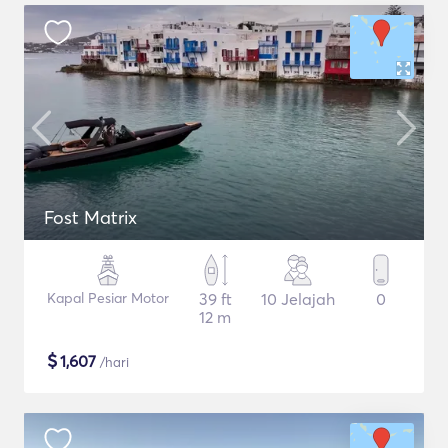
Fost Matrix
Kapal Pesiar Motor
39 ft
10 Jelajah
0
12 m
$
1,607
/hari