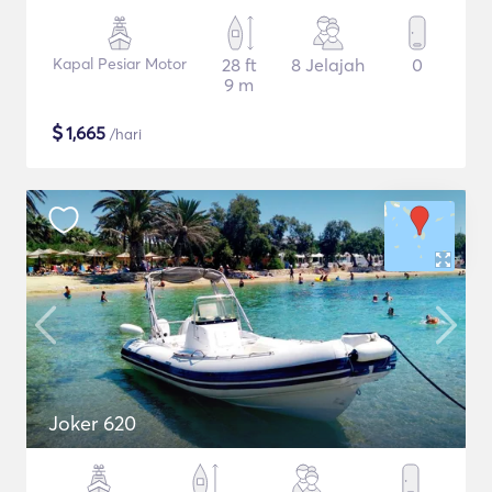
Kapal Pesiar Motor
28 ft
8 Jelajah
0
9 m
$
1,665
/hari
Joker 620