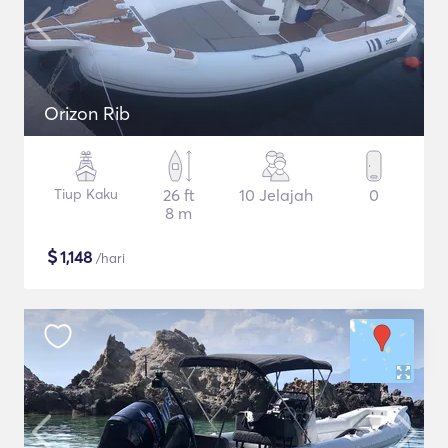
Orizon Rib
Tiup Kaku
26 ft
10 Jelajah
0
8 m
$
1,148
/hari