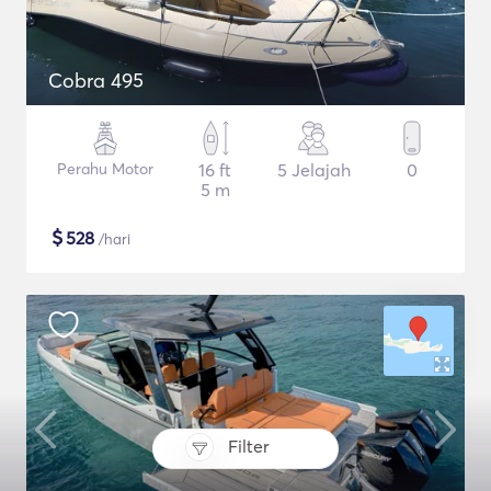
Cobra 495
Perahu Motor
16 ft
5 Jelajah
0
5 m
$
528
/hari
Filter