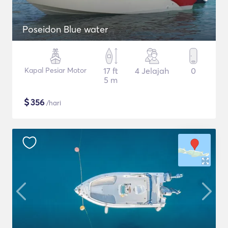
Poseidon Blue water
Kapal Pesiar Motor
17 ft
4 Jelajah
0
5 m
$
356
/hari