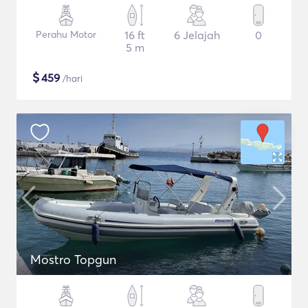
Perahu Motor
16 ft
6 Jelajah
0
5 m
$
459
/hari
Mostro Topgun