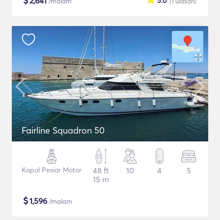
$
2,641
5.0
/malam
(1
ulasan
)
Fairline Squadron 50
Kapal Pesiar Motor
48 ft
10
4
5
15 m
$
1,596
/malam