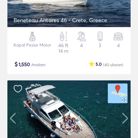
Beneteau Antares 46 - Crete, Greece
Kapal Pesiar Motor
46 ft
4
3
4
14 m
$
1,550
5.0
/malam
(40
ulasan
)