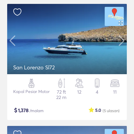
San Lorenzo Sl72
Kapal Pesiar Motor
72 ft
12
4
11
22 m
$
1,378
5.0
/malam
(5
ulasan
)