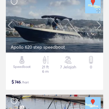
Apollo 620 step speedboat
Speedboat
21 ft
7 Jelajah
0
6 m
$
746
/hari