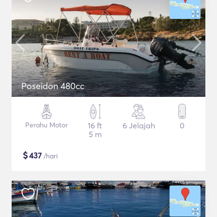
Poseidon 480cc
Perahu Motor
16 ft
6 Jelajah
0
5 m
$
437
/hari