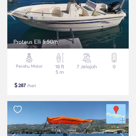
Proteus Elli 5.50m
Perahu Motor
18 ft
7 Jelajah
0
5 m
$
287
/hari