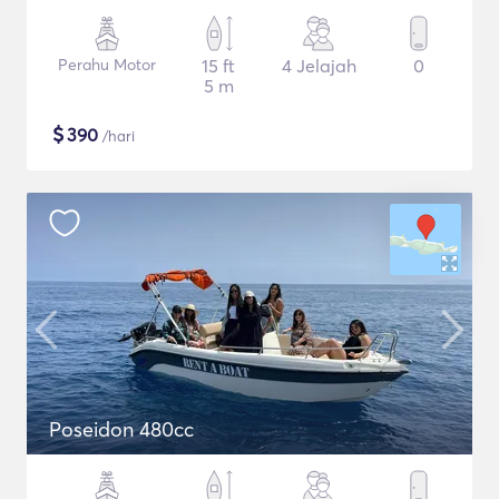
Perahu Motor
15 ft
4 Jelajah
0
5 m
$
390
/hari
Poseidon 480cc