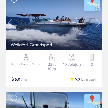
Wellcraft Grandsport
Kapal Pesiar Motor
33 ft
10 Jelajah
2
10 m
$
631
5.0
/hari
(22
ulasan
)