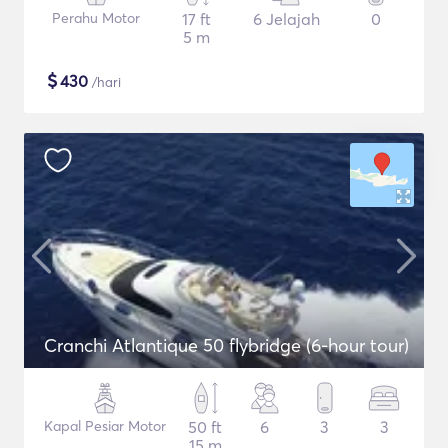
Perahu Motor
17 ft
6 Jelajah
0
5 m
$
430
/hari
Cranchi Atlantique 50 flybridge (6-hour tour)
Kapal Pesiar Motor
50 ft
6
3
3
15 m