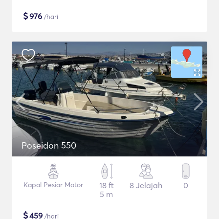
$
976
/hari
Poseidon 550
Kapal Pesiar Motor
18 ft
8 Jelajah
0
5 m
$
459
/hari