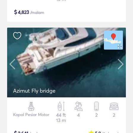
$
4,823
/malam
Azimut Fly bridge
Kapal Pesiar Motor
44 ft
4
2
2
13 m