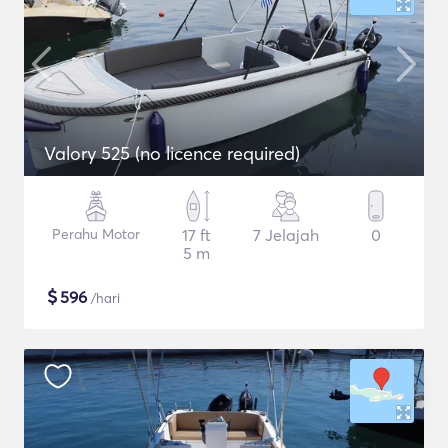
Valory 525 (no licence required)
Perahu Motor
17 ft
7 Jelajah
0
5 m
$
596
/hari