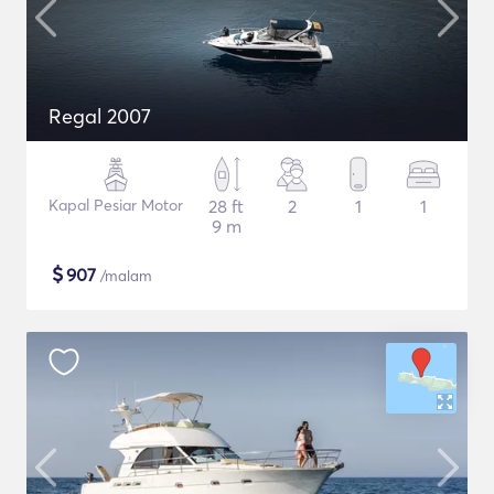
Regal 2007
Kapal Pesiar Motor
28 ft
2
1
1
9 m
$
907
/malam