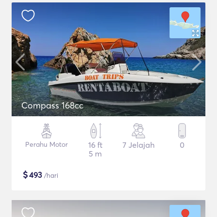
Compass 168cc
Perahu Motor
16 ft
7 Jelajah
0
5 m
$
493
/hari