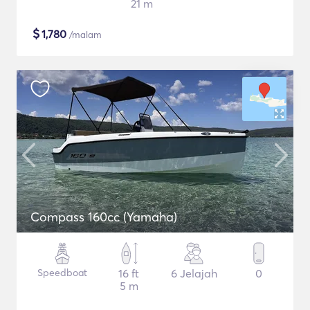
21 m
$
1,780
/malam
Compass 160cc (Yamaha)
Speedboat
16 ft
6 Jelajah
0
5 m