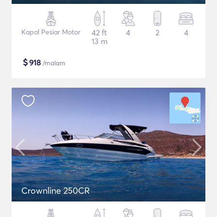
Kapal Pesiar Motor
42 ft
4
2
4
13 m
$
918
/malam
Crownline 250CR