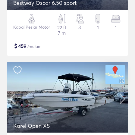
Bestway Oscar 6.50 sport
Kapal Pesiar Motor
22 ft
3
1
1
7 m
$
459
/malam
Karel Open XS