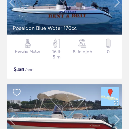
Poseidon Blue Water 170cc
Perahu Motor
16 ft
8 Jelajah
0
5 m
$
461
/hari