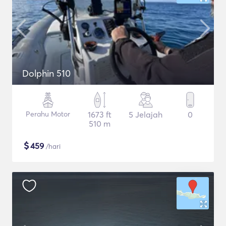
Dolphin 510
Perahu Motor
1673 ft
5 Jelajah
0
510 m
$
459
/hari