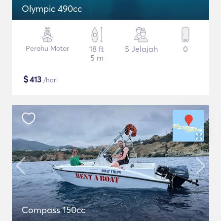
Olympic 490cc
Perahu Motor
18 ft
5 Jelajah
0
5 m
$
413
/hari
Compass 150cc