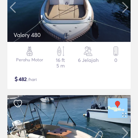
Valory 480
Perahu Motor
16 ft
6 Jelajah
0
5 m
$
482
/hari