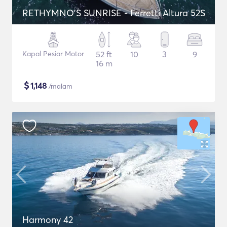
RETHYMNO'S SUNRISE - Ferretti Altura 52S
Kapal Pesiar Motor
52 ft
10
3
9
16 m
$
1,148
/malam
Harmony 42