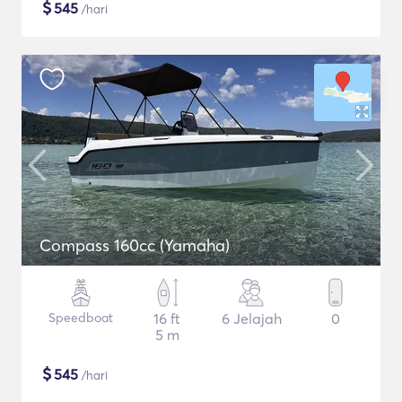
$
545
/hari
Compass 160cc (Yamaha)
Speedboat
16 ft
6 Jelajah
0
5 m
$
545
/hari