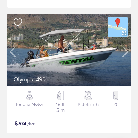
Olympic 490
Perahu Motor
16 ft
5 Jelajah
0
5 m
$
574
/hari