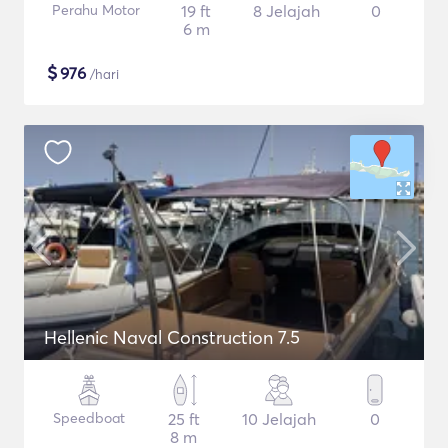
Perahu Motor
19 ft
8 Jelajah
0
6 m
$
976
/hari
Hellenic Naval Construction 7.5
Speedboat
25 ft
10 Jelajah
0
8 m