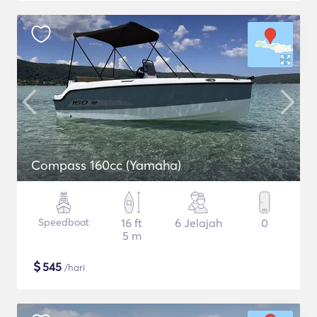
Compass 160cc (Yamaha)
Speedboat
16 ft
6 Jelajah
0
5 m
$
545
/hari