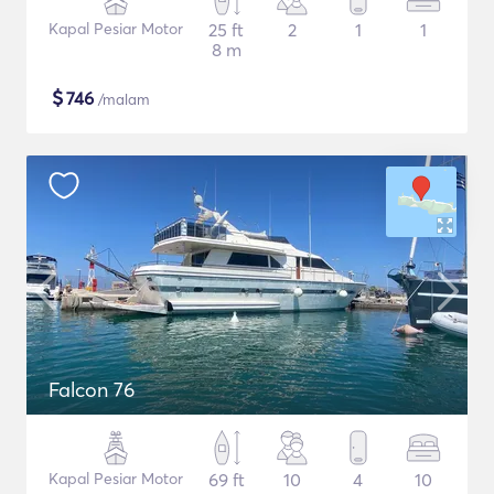
Kapal Pesiar Motor
25 ft
2
1
1
8 m
$
746
/malam
Falcon 76
Kapal Pesiar Motor
69 ft
10
4
10