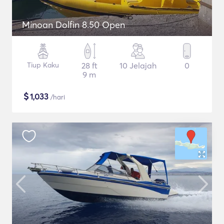
Minoan Dolfin 8.50 Open
Tiup Kaku
28 ft
10 Jelajah
0
9 m
$
1,033
/hari