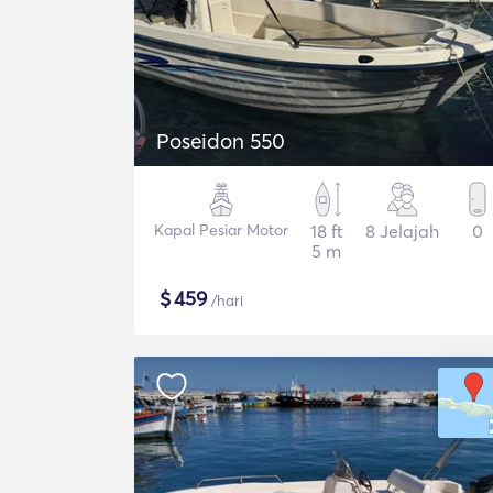
Poseidon 550
Kapal Pesiar Motor
18 ft
8 Jelajah
0
5 m
$
459
/hari