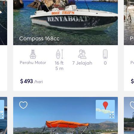
Compass 168cc
P
Perahu Motor
16 ft
7 Jelajah
0
P
5 m
$
493
/hari