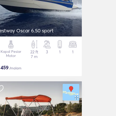
estway Oscar 6.50 sport
Kapal Pesiar
22 ft
3
1
1
Motor
7 m
$
459
/malam