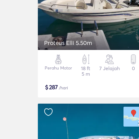
Proteus Elli 5.50m
Perahu Motor
18 ft
7 Jelajah
0
5 m
$
287
/hari