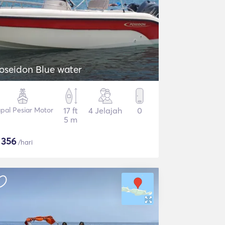
oseidon Blue water
pal Pesiar Motor
17 ft
4 Jelajah
0
5 m
$
356
/hari