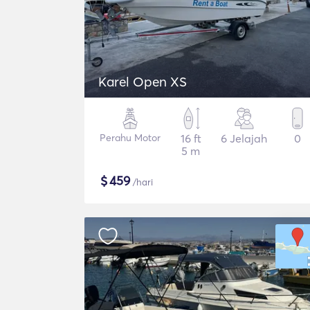
Karel Open XS
Perahu Motor
16 ft
6 Jelajah
0
5 m
$
459
/hari