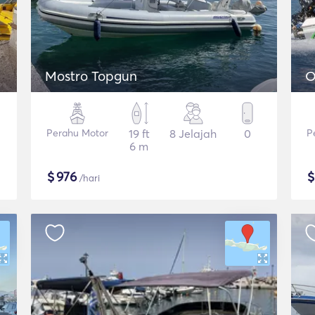
Mostro Topgun
O
Perahu Motor
19 ft
8 Jelajah
0
P
6 m
$
976
/hari