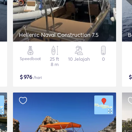
Hellenic Naval Construction 7.5
B
Speedboat
25 ft
10 Jelajah
0
8 m
$
976
/hari