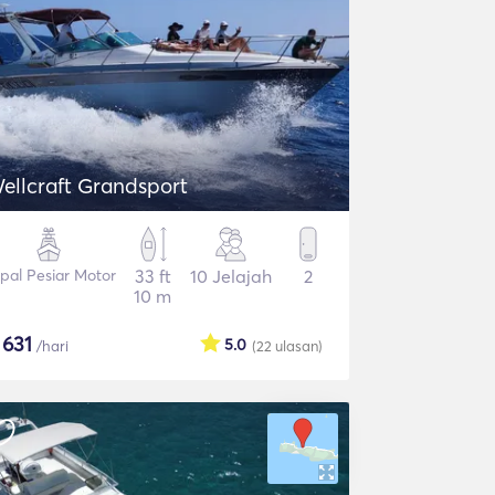
ellcraft Grandsport
pal Pesiar Motor
33 ft
10 Jelajah
2
10 m
$
631
5.0
/hari
(22
ulasan
)