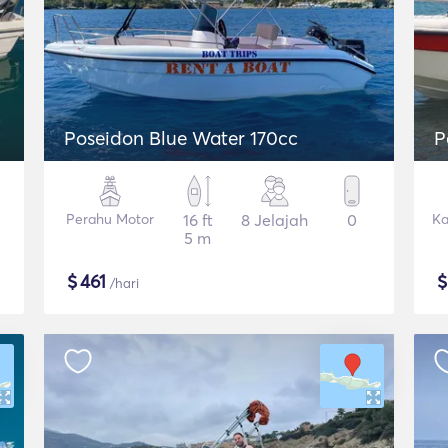
Poseidon Blue Water 170cc
P
Perahu Motor
16 ft
8 Jelajah
0
Ka
5 m
$
461
/hari