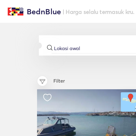
BednBlue
| Harga selalu termasuk kru.
Filter