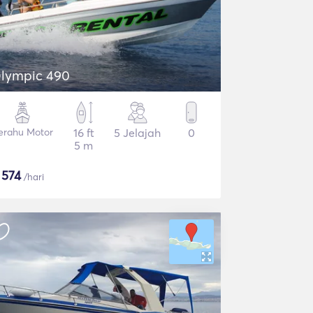
lympic 490
erahu Motor
16 ft
5 Jelajah
0
5 m
$
574
/hari