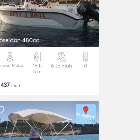
oseidon 480cc
erahu Motor
16 ft
6 Jelajah
0
5 m
$
437
/hari