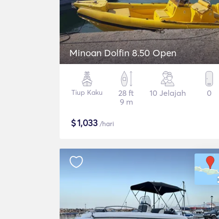
Minoan Dolfin 8.50 Open
Tiup Kaku
28 ft
10 Jelajah
0
9 m
$
1,033
/hari