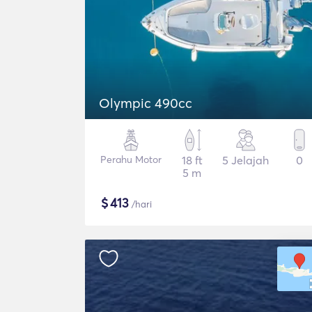
Olympic 490cc
Perahu Motor
18 ft
5 Jelajah
0
5 m
$
413
/hari