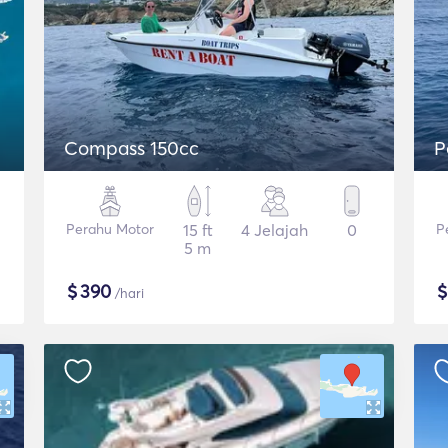
Compass 150cc
P
Perahu Motor
15 ft
4 Jelajah
0
P
5 m
$
390
/hari