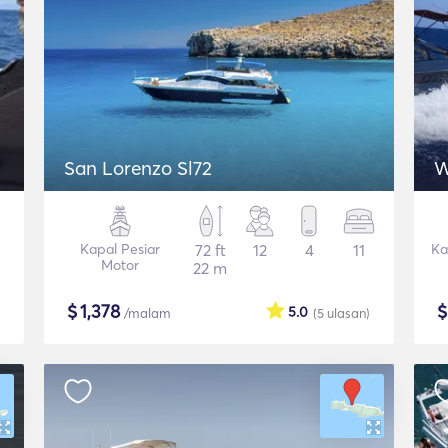
San Lorenzo Sl72
W
Kapal Pesiar
72 ft
12
4
11
Ka
Motor
22 m
$
1,378
5.0
/malam
(5
ulasan
)