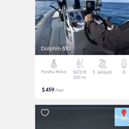
Dolphin 510
Perahu Motor
1673 ft
5 Jelajah
0
510 m
$
459
/hari