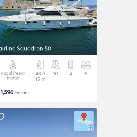
airline Squadron 50
Kapal Pesiar
48 ft
10
4
5
Motor
15 m
$
1,596
/malam