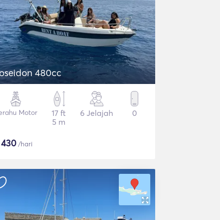
oseidon 480cc
erahu Motor
17 ft
6 Jelajah
0
5 m
$
430
/hari