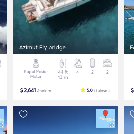
Azimut Fly bridge
F
Kapal Pesiar
44 ft
4
2
2
Motor
13 m
$
2,641
5.0
/malam
(1
ulasan
)