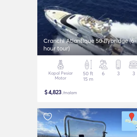
Cranchi Atlantique 50 flybridge (6-
hour tour)
Kapal Pesiar
50 ft
6
3
3
Motor
15 m
$
4,823
/malam