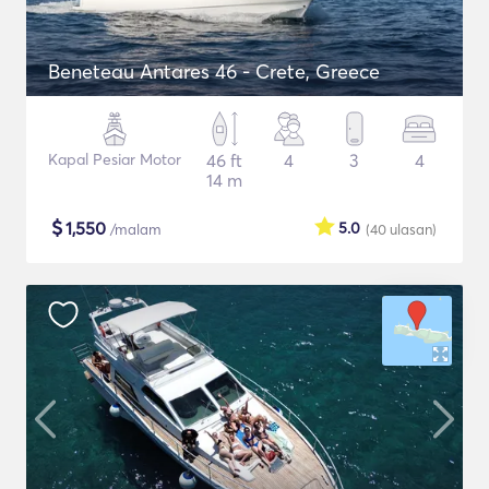
Beneteau Antares 46 - Crete, Greece
Kapal Pesiar Motor
46 ft
4
3
4
14 m
$
1,550
5.0
/malam
(40
ulasan
)