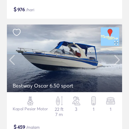
$
976
/hari
Bestway Oscar 6.50 sport
Kapal Pesiar Motor
22 ft
3
1
1
7 m
$
459
/malam