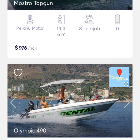
Mostro Topgun
Perahu Motor
19 ft
8 Jelajah
0
6 m
$
976
/hari
Olympic 490