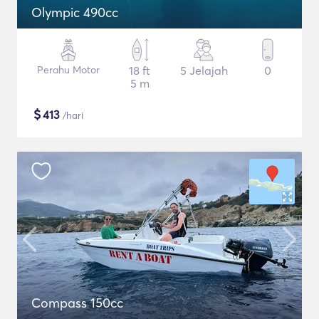
Olympic 490cc
Perahu Motor
18 ft
5 Jelajah
0
5 m
$
413
/hari
Compass 150cc