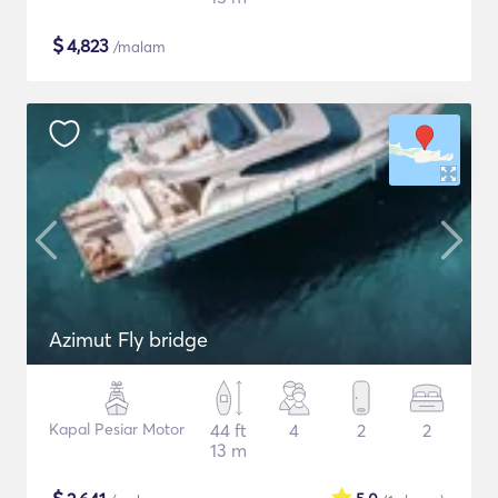
$
4,823
/malam
Azimut Fly bridge
Kapal Pesiar Motor
44 ft
4
2
2
13 m