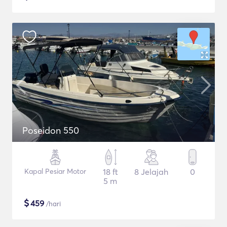
Poseidon 550
Kapal Pesiar Motor
18 ft
8 Jelajah
0
5 m
$
459
/hari