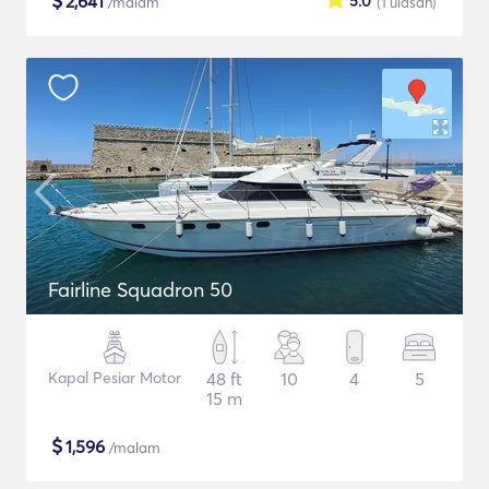
$
2,641
5.0
/malam
(1
ulasan
)
Fairline Squadron 50
Kapal Pesiar Motor
48 ft
10
4
5
15 m
$
1,596
/malam