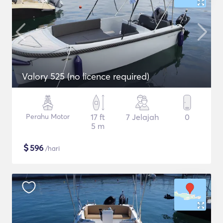
Valory 525 (no licence required)
Perahu Motor
17 ft
7 Jelajah
0
5 m
$
596
/hari