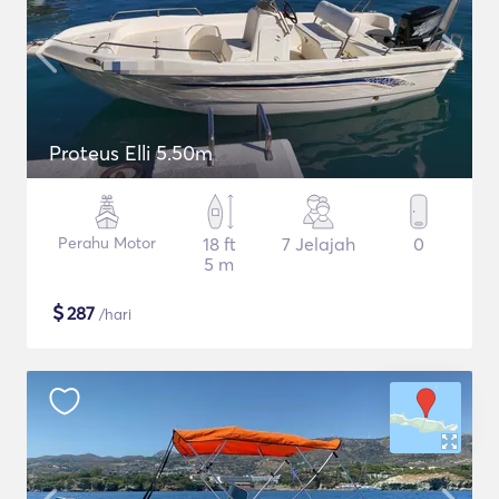
Proteus Elli 5.50m
Perahu Motor
18 ft
7 Jelajah
0
5 m
$
287
/hari