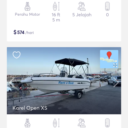
Perahu Motor
16 ft
5 Jelajah
0
5 m
$
574
/hari
Karel Open XS