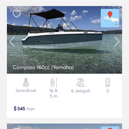
Compass 160cc (Yamaha)
Speedboat
16 ft
6 Jelajah
0
5 m
$
545
/hari