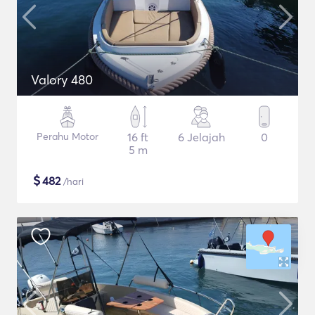
Valory 480
Perahu Motor
16 ft
6 Jelajah
0
5 m
$
482
/hari