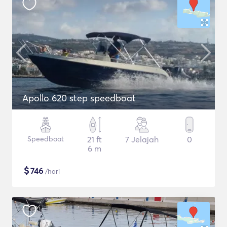
Apollo 620 step speedboat
Speedboat
21 ft
7 Jelajah
0
6 m
$
746
/hari