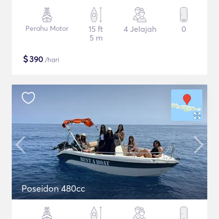
Perahu Motor
15 ft
4 Jelajah
0
5 m
$
390
/hari
Poseidon 480cc