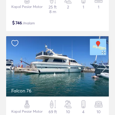
Kapal Pesiar Motor
25 ft
2
1
1
8 m
$
746
/malam
Falcon 76
Kapal Pesiar Motor
69 ft
10
4
10