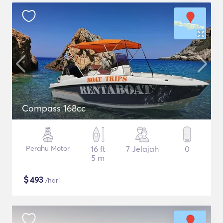
Compass 168cc
Perahu Motor
16 ft
7 Jelajah
0
5 m
$
493
/hari