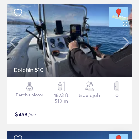
Dolphin 510
Perahu Motor
1673 ft
5 Jelajah
0
510 m
$
459
/hari