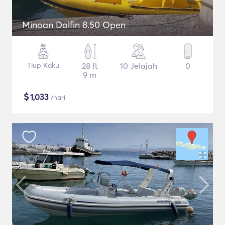
Minoan Dolfin 8.50 Open
Tiup Kaku
28 ft
10 Jelajah
0
9 m
$
1,033
/hari