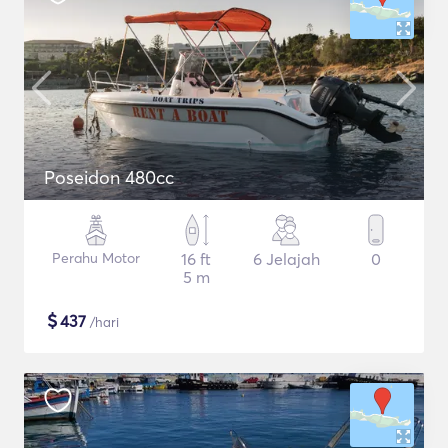
Poseidon 480cc
Perahu Motor
16 ft
6 Jelajah
0
5 m
$
437
/hari