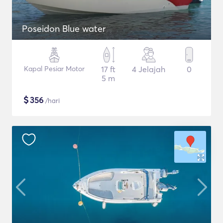
Poseidon Blue water
Kapal Pesiar Motor
17 ft
4 Jelajah
0
5 m
$
356
/hari