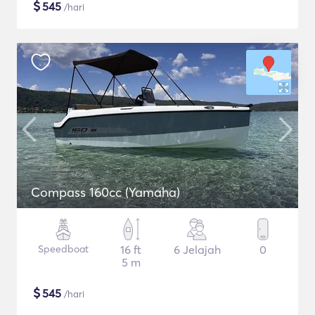
$
545
/hari
Compass 160cc (Yamaha)
Speedboat
16 ft
6 Jelajah
0
5 m
$
545
/hari