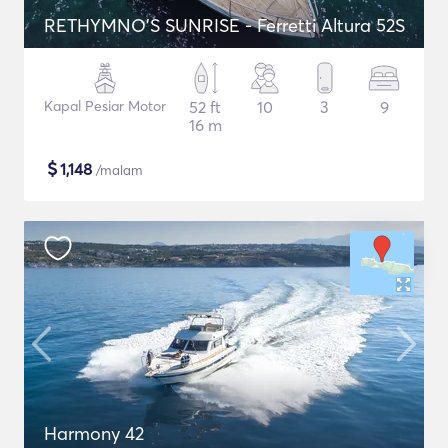
RETHYMNO'S SUNRISE - Ferretti Altura 52S
Kapal Pesiar Motor
52 ft
10
3
9
16 m
$
1,148
/malam
Harmony 42