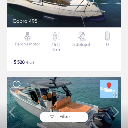
Cobra 495
Perahu Motor
16 ft
5 Jelajah
0
5 m
$
528
/hari
Filter