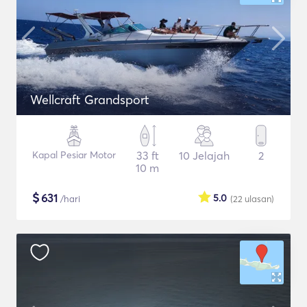
Wellcraft Grandsport
Kapal Pesiar Motor
33 ft
10 Jelajah
2
10 m
$
631
5.0
/hari
(22
ulasan
)