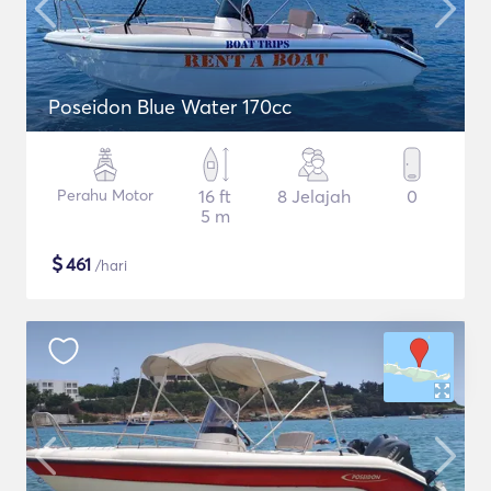
Poseidon Blue Water 170cc
Perahu Motor
16 ft
8 Jelajah
0
5 m
$
461
/hari