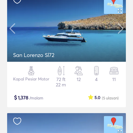
San Lorenzo Sl72
Kapal Pesiar Motor
72 ft
12
4
11
22 m
$
1,378
5.0
/malam
(5
ulasan
)