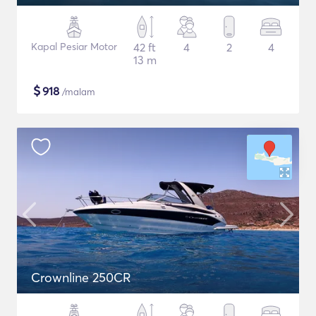
Kapal Pesiar Motor
42 ft
4
2
4
13 m
$
918
/malam
Crownline 250CR