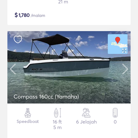
21 m
$
1,780
/malam
Compass 160cc (Yamaha)
Speedboat
16 ft
6 Jelajah
0
5 m