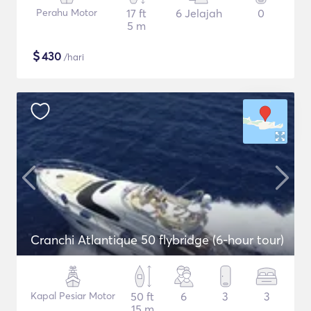
Perahu Motor
17 ft
6 Jelajah
0
5 m
$
430
/hari
Cranchi Atlantique 50 flybridge (6-hour tour)
Kapal Pesiar Motor
50 ft
6
3
3
15 m