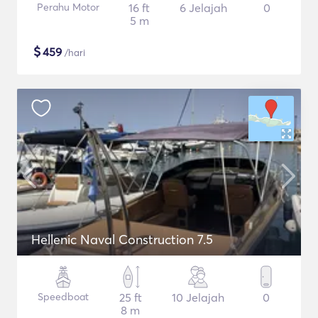
Perahu Motor
16 ft
6 Jelajah
0
5 m
$
459
/hari
Hellenic Naval Construction 7.5
Speedboat
25 ft
10 Jelajah
0
8 m