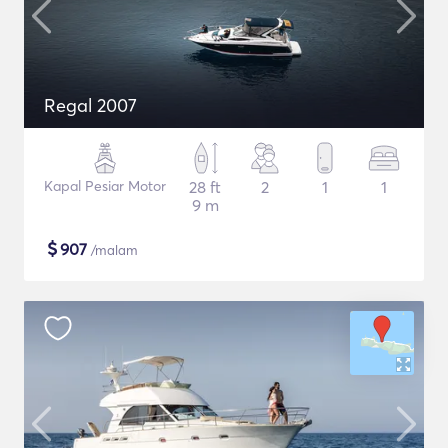
Regal 2007
Kapal Pesiar Motor
28 ft
2
1
1
9 m
$
907
/malam