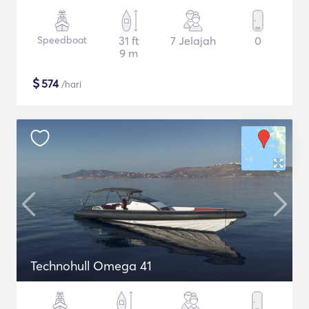
Speedboat
31 ft
7 Jelajah
0
9 m
$
574
/hari
Technohull Omega 41