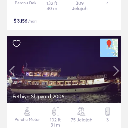
Perahu Dek
132 ft
309
4
40 m
Jelajah
$
3,156
/hari
Fethiye Shipyard 2006
Perahu Motor
102 ft
75 Jelajah
3
31 m