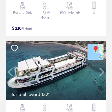
Perahu Dek
131 ft
150 Jelajah
0
40 m
$
2,104
/hari
Tuzla Shipyard 132'