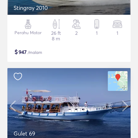
Stingray 2010
Perahu Motor
26 ft
2
1
1
8 m
$
947
/malam
Gulet 69