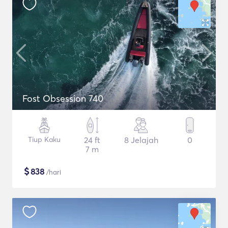
Fost Obsession 740
Tiup Kaku
24 ft
8 Jelajah
0
7 m
$
838
/hari