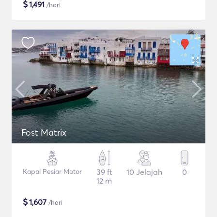
$
1,491
/hari
Fost Matrix
Kapal Pesiar Motor
39 ft
10 Jelajah
0
12 m
$
1,607
/hari