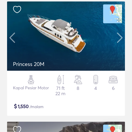
Princess 20M
Kapal Pesiar Motor
71 ft
8
4
6
22 m
$
1,550
/malam