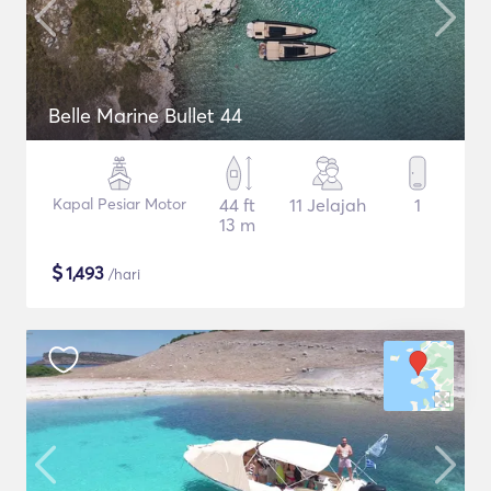
Belle Marine Bullet 44
Kapal Pesiar Motor
44 ft
11 Jelajah
1
13 m
$
1,493
/hari