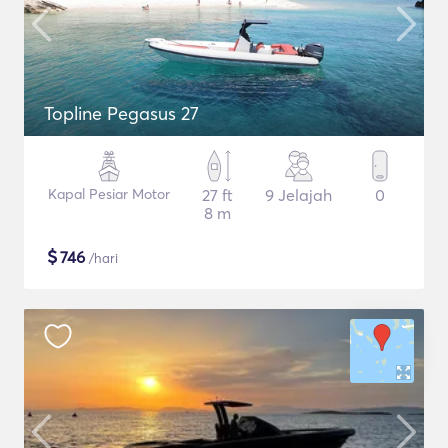
Topline Pegasus 27
Kapal Pesiar Motor
27 ft
9 Jelajah
0
8 m
$
746
/hari