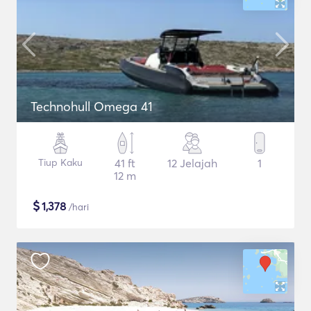
Technohull Omega 41
Tiup Kaku
41 ft
12 Jelajah
1
12 m
$
1,378
/hari