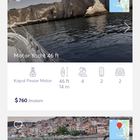
Motor Yacht 46 ft
Kapal Pesiar Motor
46 ft
4
2
2
14 m
$
760
/malam