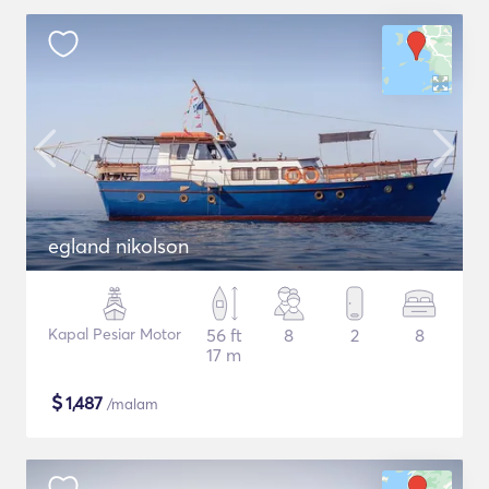
egland nikolson
Kapal Pesiar Motor
56 ft
8
2
8
17 m
$
1,487
/malam