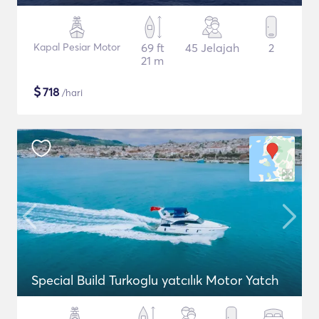
Kapal Pesiar Motor
69 ft
45 Jelajah
2
21 m
$
718
/hari
Special Build Turkoglu yatcılık Motor Yatch