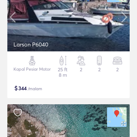
Larson P6040
Kapal Pesiar Motor
25 ft
2
2
2
8 m
$
344
/malam