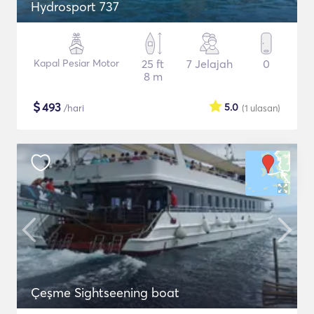
Hydrosport 737
Kapal Pesiar Motor
25 ft
7 Jelajah
0
8 m
$
493
5.0
/hari
(1
ulasan
)
Çeşme Sightseening boat