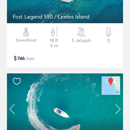
Fost Legend 550 / Lesvos Island
Speedboat
18 ft
5 Jelajah
0
5 m
$
746
/hari