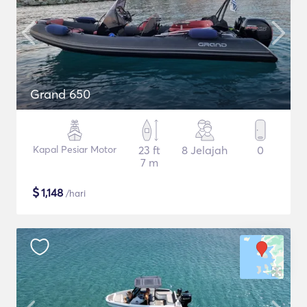
Grand 650
Kapal Pesiar Motor
23 ft
8 Jelajah
0
7 m
$
1,148
/hari