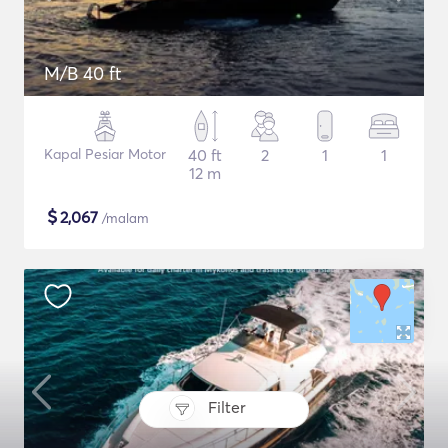
M/B 40 ft
Kapal Pesiar Motor
40 ft
2
1
1
12 m
$
2,067
/malam
Filter