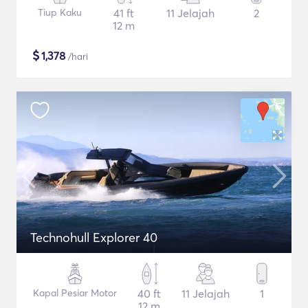
Tiup Kaku
41 ft
11 Jelajah
2
12 m
$
1,378
/hari
Technohull Explorer 40
Kapal Pesiar Motor
40 ft
11 Jelajah
1
12 m