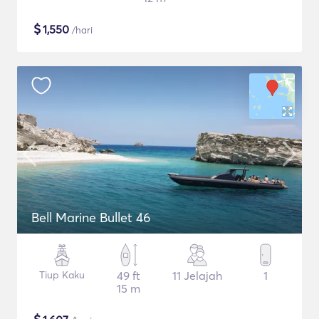
$
1,550
/hari
Bell Marine Bullet 46
Tiup Kaku
49 ft
11 Jelajah
1
15 m