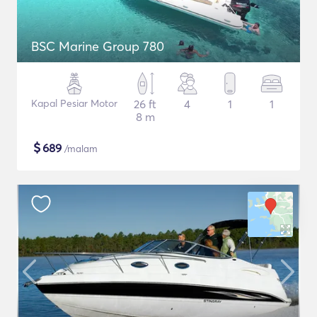
BSC Marine Group 780
Kapal Pesiar Motor
26 ft
4
1
1
8 m
$
689
/malam