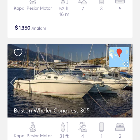
Kapal Pesiar Motor
52 ft
7
3
5
16 m
$
1,360
/malam
Boston Whaler Conquest 305
Kapal Pesiar Motor
31 ft
4
1
2