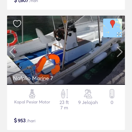
$
1,607
/hari
Nafplio Marine 7
Kapal Pesiar Motor
23 ft
9 Jelajah
0
7 m
$
953
/hari