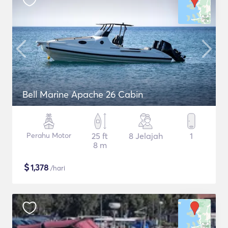
Bell Marine Apache 26 Cabin
Perahu Motor
25 ft
8 Jelajah
1
8 m
$
1,378
/hari