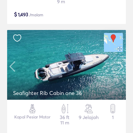
9 m
$
1,493
/malam
Seafighter Rib Cabin one 36
Kapal Pesiar Motor
36 ft
9 Jelajah
1
11 m