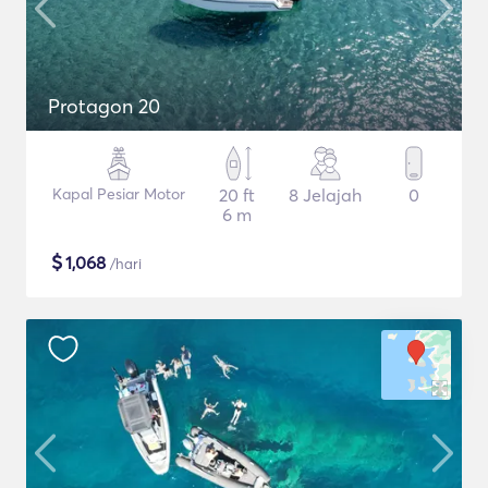
Protagon 20
Kapal Pesiar Motor
20 ft
8 Jelajah
0
6 m
$
1,068
/hari