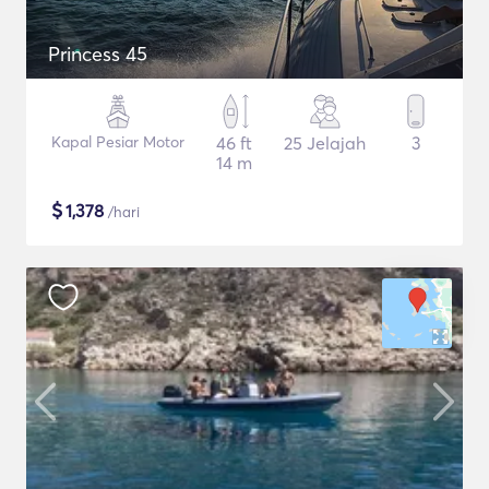
Princess 45
Kapal Pesiar Motor
46 ft
25 Jelajah
3
14 m
$
1,378
/hari