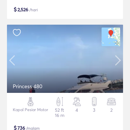
$
2,526
/hari
Princess 480
Kapal Pesiar Motor
52 ft
4
3
2
16 m
$
736
/malam