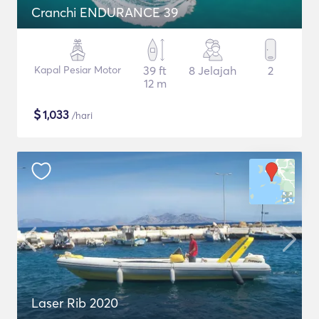
Cranchi ENDURANCE 39
Kapal Pesiar Motor
39 ft
8 Jelajah
2
12 m
$
1,033
/hari
Laser Rib 2020