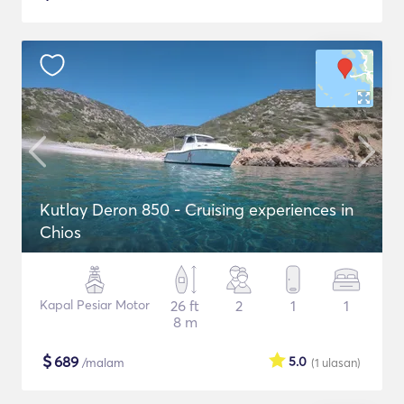
Kutlay Deron 850 - Cruising experiences in
Chios
Kapal Pesiar Motor
26 ft
2
1
1
8 m
$
689
5.0
/malam
(1
ulasan
)