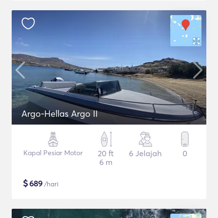
Argo-Hellas Argo II
Kapal Pesiar Motor
20 ft
6 Jelajah
0
6 m
$
689
/hari