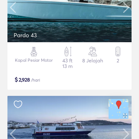
Pardo 43
Kapal Pesiar Motor
43 ft
8 Jelajah
2
13 m
$
2,928
/hari