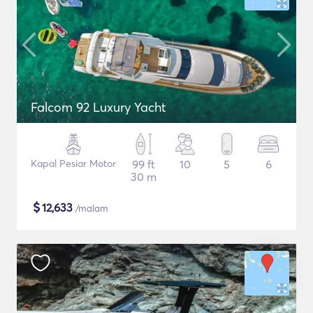
Falcom 92 Luxury Yacht
Kapal Pesiar Motor
99 ft
10
5
6
30 m
$
12,633
/malam