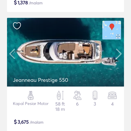
$
1,378
/malam
Jeanneau Prestige 550
Kapal Pesiar Motor
58 ft
6
3
4
18 m
$
3,675
/malam