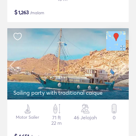
$
1,263
/malam
Sailing party with traditional caique
Motor Sailer
71 ft
46 Jelajah
0
22 m