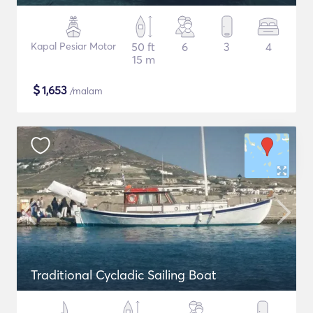
Kapal Pesiar Motor
50 ft
6
3
4
15 m
$
1,653
/malam
Traditional Cycladic Sailing Boat