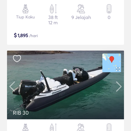
Tiup Kaku
38 ft
9 Jelajah
0
12 m
$
1,895
/hari
RIB 30