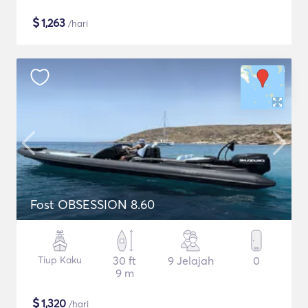
$
1,263
/hari
Fost OBSESSION 8.60
Tiup Kaku
30 ft
9 Jelajah
0
9 m
$
1,320
/hari