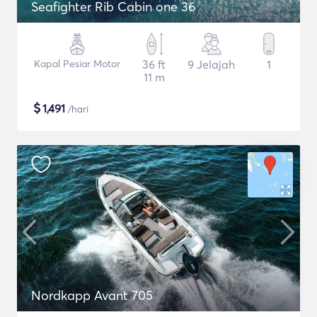
Seafighter Rib Cabin one 36
Kapal Pesiar Motor
36 ft
9 Jelajah
1
11 m
$
1,491
/hari
Nordkapp Avant 705