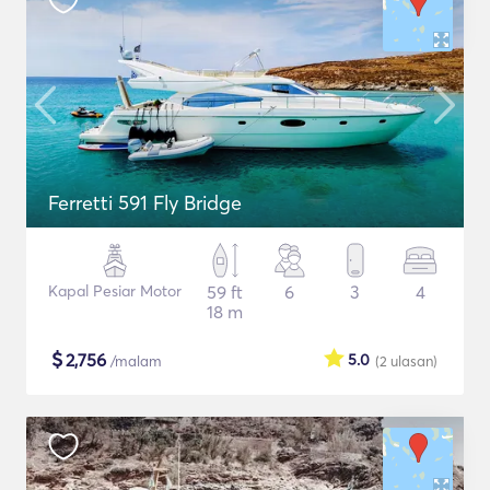
Ferretti 591 Fly Bridge
Kapal Pesiar Motor
59 ft
6
3
4
18 m
$
2,756
5.0
/malam
(2
ulasan
)