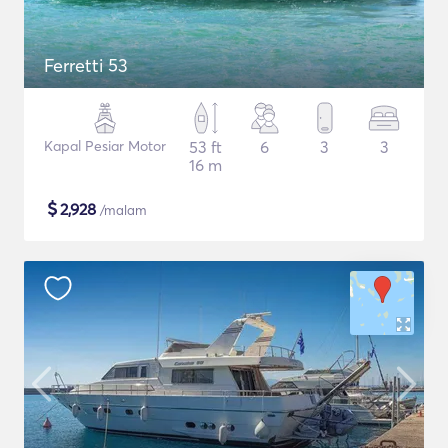
Ferretti 53
Kapal Pesiar Motor
53 ft
6
3
3
16 m
$
2,928
/malam