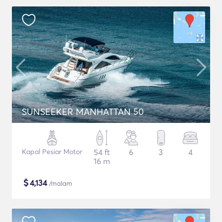
SUNSEEKER MANHATTAN 50
Kapal Pesiar Motor
54 ft
6
3
4
16 m
$
4,134
/malam