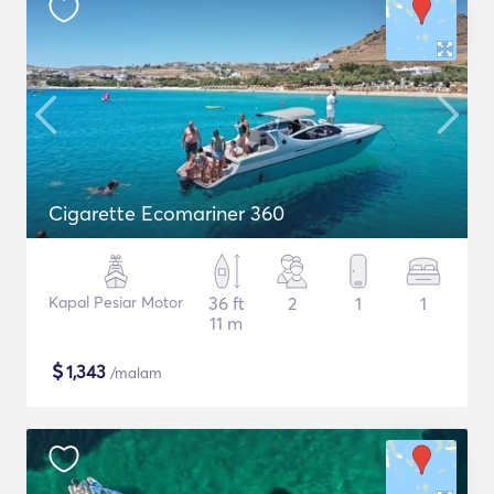
Cigarette Ecomariner 360
Kapal Pesiar Motor
36 ft
2
1
1
11 m
$
1,343
/malam