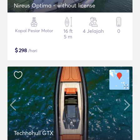
Nireus Optima - without license
Kapal Pesiar Motor
16 ft
4 Jelajah
0
5 m
$
298
/hari
Technohull GTX