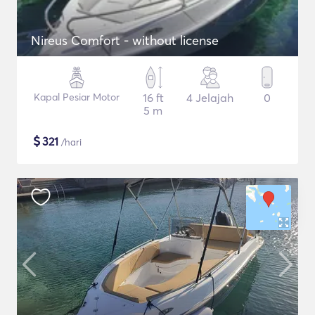
Nireus Comfort - without license
Kapal Pesiar Motor
16 ft
4 Jelajah
0
5 m
$
321
/hari