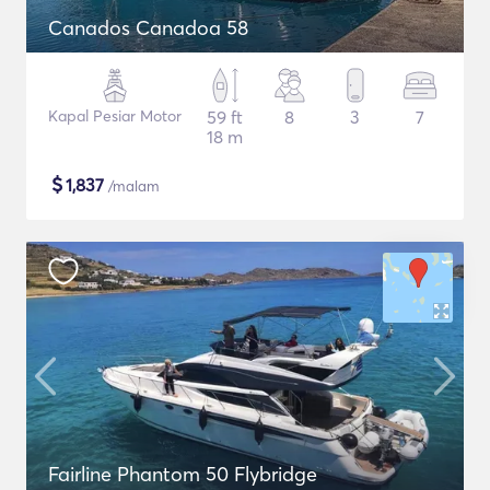
Canados Canadoa 58
Kapal Pesiar Motor
59 ft
8
3
7
18 m
$
1,837
/malam
Fairline Phantom 50 Flybridge