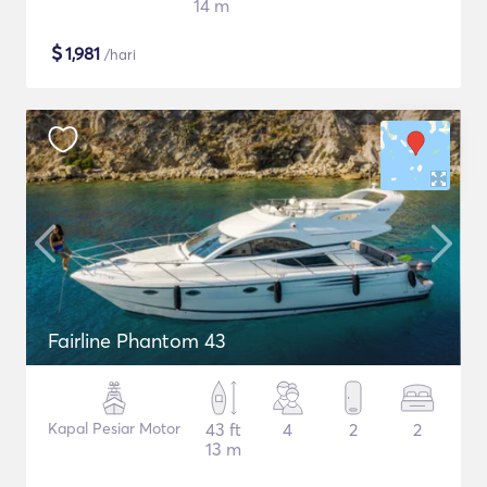
14 m
$
1,981
/hari
Fairline Phantom 43
Kapal Pesiar Motor
43 ft
4
2
2
13 m