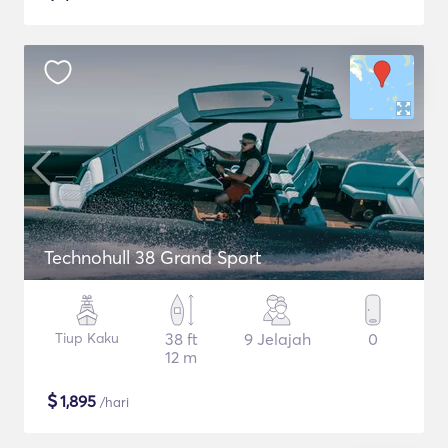
Technohull 38 Grand Sport
Tiup Kaku
38 ft
9 Jelajah
0
12 m
$
1,895
/hari