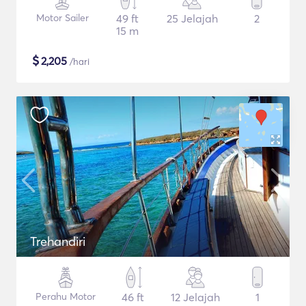
Motor Sailer
49 ft
25 Jelajah
2
15 m
$
2,205
/hari
Trehandiri
Perahu Motor
46 ft
12 Jelajah
1