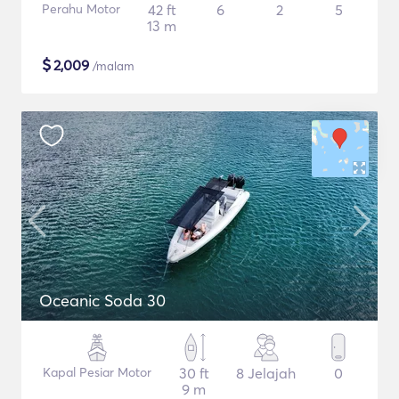
Perahu Motor
42 ft
6
2
5
13 m
$
2,009
/malam
Oceanic Soda 30
Kapal Pesiar Motor
30 ft
8 Jelajah
0
9 m