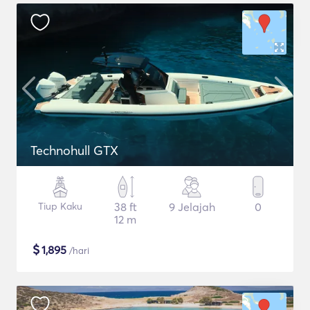
Technohull GTX
Tiup Kaku
38 ft
9 Jelajah
0
12 m
$
1,895
/hari