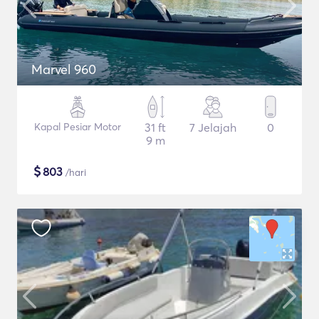
Marvel 960
Kapal Pesiar Motor
31 ft
7 Jelajah
0
9 m
$
803
/hari