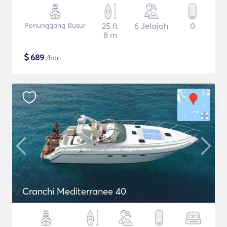
Penunggang Busur
25 ft
6 Jelajah
0
8 m
$
689
/hari
Cranchi Mediterranee 40