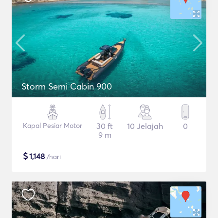
Storm Semi Cabin 900
Kapal Pesiar Motor
30 ft
10 Jelajah
0
9 m
$
1,148
/hari