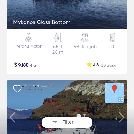
Mykonos Glass Bottom
Perahu Motor
66 ft
98 Jelajah
0
20 m
$
9,188
4.8
/hari
(29
ulasan
)
Filter