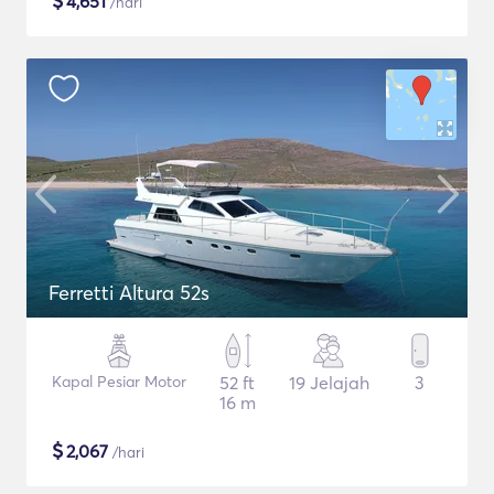
$
4,651
/hari
Ferretti Altura 52s
Kapal Pesiar Motor
52 ft
19 Jelajah
3
16 m
$
2,067
/hari