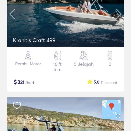
Kranitis Craft 499
Perahu Motor
16 ft
5 Jelajah
0
5 m
$
321
5.0
/hari
(1
ulasan
)