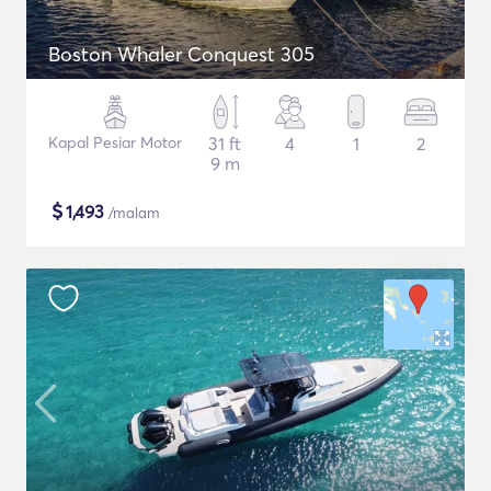
Boston Whaler Conquest 305
Kapal Pesiar Motor
31 ft
4
1
2
9 m
$
1,493
/malam