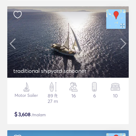
traditional shipyard schooner
Motor Sailer
89 ft
16
6
10
27 m
$
3,608
/malam