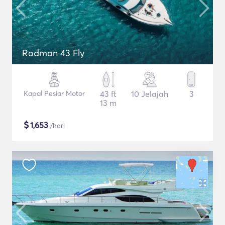
Rodman 43 Fly
Kapal Pesiar Motor
43 ft
10 Jelajah
3
13 m
$
1,653
/hari