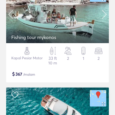
Fishing tour mykonos
Kapal Pesiar Motor
33 ft
2
1
2
10 m
$
367
/malam