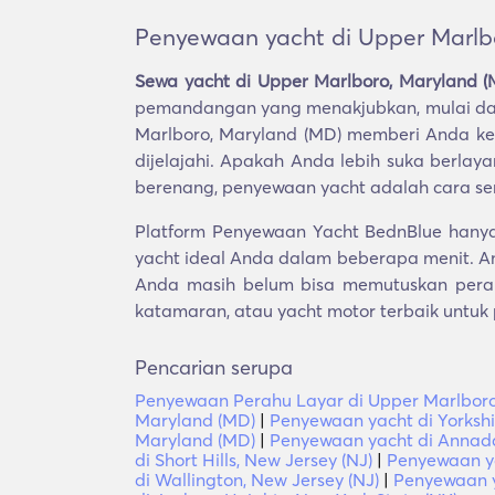
Penyewaan yacht di Upper Marlb
Sewa yacht di Upper Marlboro, Maryland (
pemandangan yang menakjubkan, mulai dar
Marlboro, Maryland (MD) memberi Anda k
dijelajahi. Apakah Anda lebih suka berlay
berenang, penyewaan yacht adalah cara s
Platform Penyewaan Yacht BednBlue hanya
yacht ideal Anda dalam beberapa menit. A
Anda masih belum bisa memutuskan perahu
katamaran, atau yacht motor terbaik untuk
Pencarian serupa
Penyewaan Perahu Layar di Upper Marlboro
Maryland (MD)
|
Penyewaan yacht di Yorkshi
Maryland (MD)
|
Penyewaan yacht di Annada
di Short Hills, New Jersey (NJ)
|
Penyewaan ya
di Wallington, New Jersey (NJ)
|
Penyewaan y