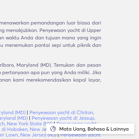
 menawarkan pemandangan luar biasa dari
ng menakjubkan. Penyewaan yacht di Upper
n waktu Anda dan tujuan mana yang ingin
tau menemukan pantai sepi untuk piknik dan
rlboro, Maryland (MD). Temukan dan pesan
pertanyaan apa pun yang Anda miliki. Jika
lanan kami merekomendasikan kapal layar,
ryland (MD)
|
Penyewaan yacht di Clinton,
aryland (MD)
|
Penyewaan yacht di Jessup,
h, New York State (NY)
|
Penyewaan yacht
Mata Uang, Bahasa & Lainnya
 di Hoboken, New Jersey
|
Penyewaan yacht
ir Lawn, New Jersey (NJ)
|
Penyewaan yacht