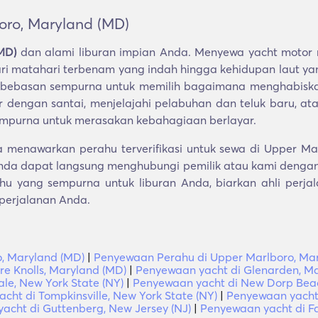
oro, Maryland (MD)
MD)
dan alami liburan impian Anda. Menyewa yacht motor
i matahari terbenam yang indah hingga kehidupan laut ya
ebebasan sempurna untuk memilih bagaimana menghabiska
ar dengan santai, menjelajahi pelabuhan dan teluk baru, a
empurna untuk merasakan kebahagiaan berlayar.
 menawarkan perahu terverifikasi untuk sewa di Upper Ma
nda dapat langsung menghubungi pemilik atau kami dengan 
 yang sempurna untuk liburan Anda, biarkan ahli perja
 perjalanan Anda.
, Maryland (MD)
|
Penyewaan Perahu di Upper Marlboro, Ma
re Knolls, Maryland (MD)
|
Penyewaan yacht di Glenarden, M
le, New York State (NY)
|
Penyewaan yacht di New Dorp Beac
cht di Tompkinsville, New York State (NY)
|
Penyewaan yacht
acht di Guttenberg, New Jersey (NJ)
|
Penyewaan yacht di Fa