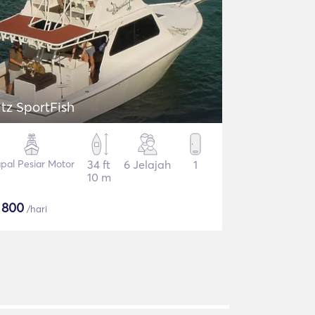
itz SportFish
pal Pesiar Motor
34 ft
6 Jelajah
1
10 m
$
800
/hari