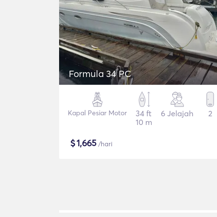
Formula 34 PC
Kapal Pesiar Motor
34 ft
6 Jelajah
2
10 m
$
1,665
/hari