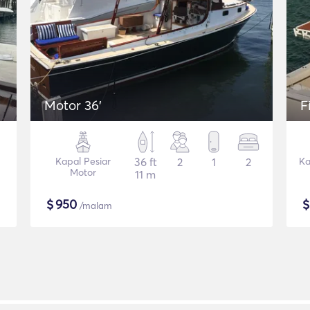
Motor 36'
F
Kapal Pesiar
36 ft
2
1
2
Ka
Motor
11 m
$
950
/malam