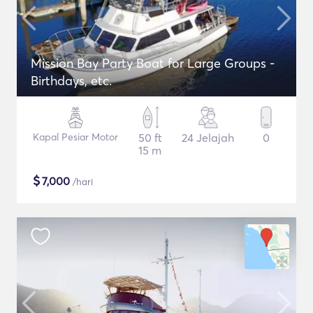
Mission Bay Party Boat for Large Groups -
Birthdays, etc.
Kapal Pesiar Motor
50 ft
24 Jelajah
0
15 m
$
7,000
/hari