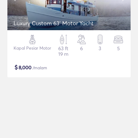
Luxury Custom 63' Motor Yacht
Kapal Pesiar Motor
63 ft
6
3
5
19 m
$
8,000
/malam