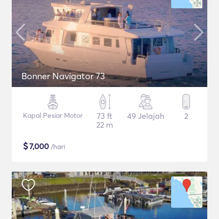
Bonner Navigator 73
Kapal Pesiar Motor
73 ft
49 Jelajah
2
22 m
$
7,000
/hari