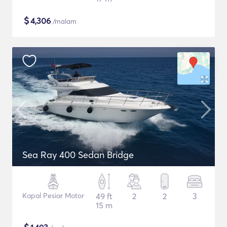
$
4,306
/malam
Sea Ray 400 Sedan Bridge
Kapal Pesiar Motor
49 ft
2
2
3
15 m