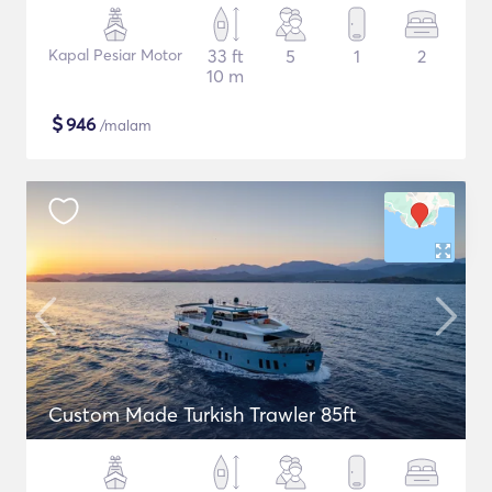
Kapal Pesiar Motor
33 ft
5
1
2
10 m
$
946
/malam
Custom Made Turkish Trawler 85ft