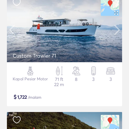
Custom Trawler 71
Kapal Pesiar Motor
71 ft
8
3
3
22 m
$
1,722
/malam