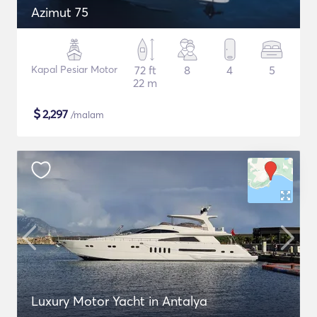
Azimut 75
Kapal Pesiar Motor
72 ft
8
4
5
22 m
$
2,297
/malam
Luxury Motor Yacht in Antalya