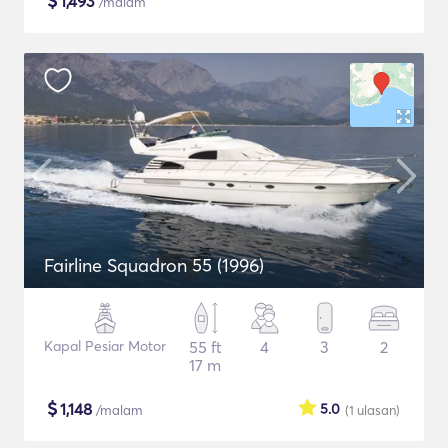
$
1,493
/malam
Fairline Squadron 55 (1996)
Kapal Pesiar Motor
55 ft
4
3
2
17 m
$
1,148
5.0
/malam
(1
ulasan
)