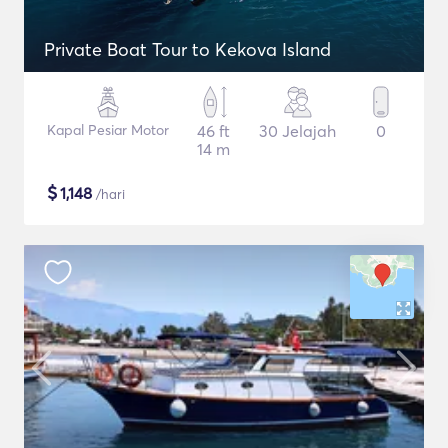
Private Boat Tour to Kekova Island
Kapal Pesiar Motor
46 ft
30 Jelajah
0
14 m
$
1,148
/hari