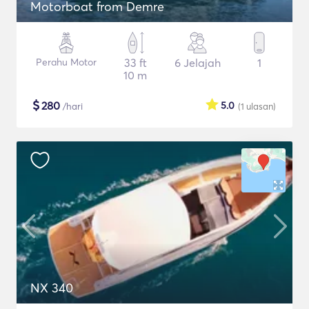
Motorboat from Demre
Perahu Motor
33 ft
6 Jelajah
1
10 m
$
280
5.0
/hari
(1
ulasan
)
NX 340