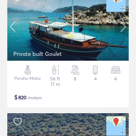
Private built Goulet
Perahu Motor
56 ft
8
4
4
17 m
$
820
/malam