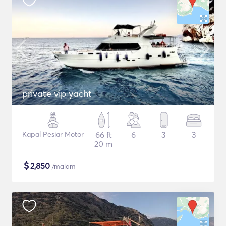
private vip yacht
Kapal Pesiar Motor
66 ft
6
3
3
20 m
$
2,850
/malam