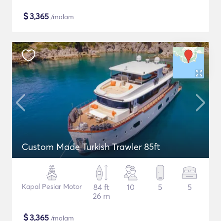
$
3,365
/malam
Custom Made Turkish Trawler 85ft
Kapal Pesiar Motor
84 ft
10
5
5
26 m
$
3,365
/malam