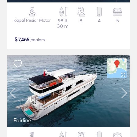
Kapal Pesiar Motor
98 ft
8
4
5
30 m
$
7,465
/malam
Fairline