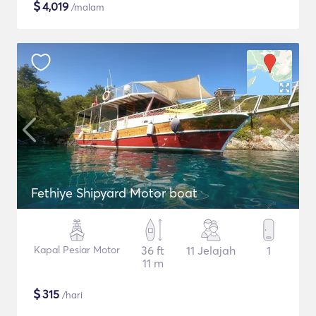
$
4,019
/malam
Fethiye Shipyard Motor boat
Kapal Pesiar Motor
36 ft
11 Jelajah
1
11 m
$
315
/hari