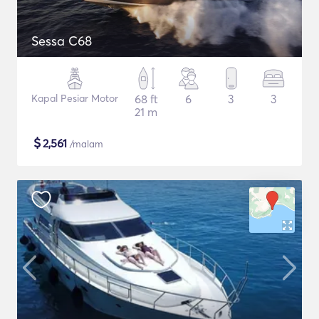
Sessa C68
Kapal Pesiar Motor
68 ft
6
3
3
21 m
$
2,561
/malam