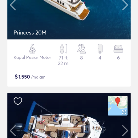
Princess 20M
Kapal Pesiar Motor
71 ft
8
4
6
22 m
$
1,550
/malam