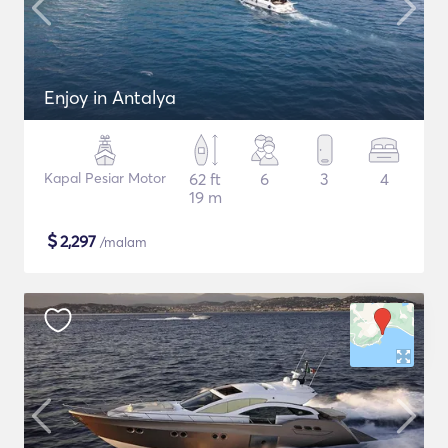
Enjoy in Antalya
Kapal Pesiar Motor
62 ft
6
3
4
19 m
$
2,297
/malam