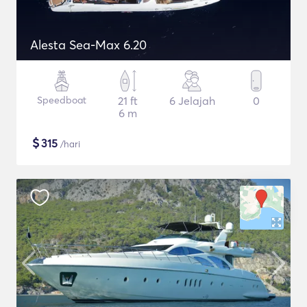
Alesta Sea-Max 6.20
Speedboat
21 ft
6 Jelajah
0
6 m
$
315
/hari