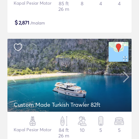
Kapal Pesiar Motor
85 ft
8
4
4
26 m
$
2,871
/malam
Custom Made Turkish Trawler 82ft
Kapal Pesiar Motor
84 ft
10
5
5
26 m