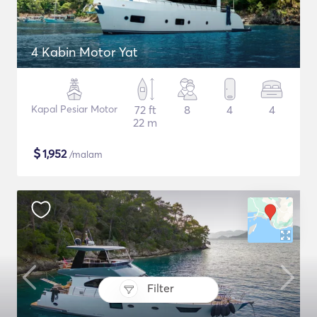
4 Kabin Motor Yat
Kapal Pesiar Motor
72 ft
8
4
4
22 m
$
1,952
/malam
Filter