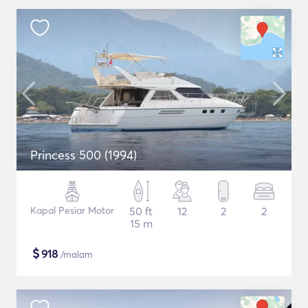
Princess 500 (1994)
Kapal Pesiar Motor
50 ft
12
2
2
15 m
$
918
/malam