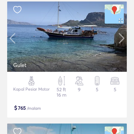
Gulet
Kapal Pesiar Motor
52 ft
9
5
5
16 m
$
765
/malam