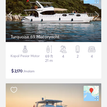
Turquoise 69 Motoryacht
Kapal Pesiar Motor
69 ft
4
2
4
21 m
$
2,170
/malam