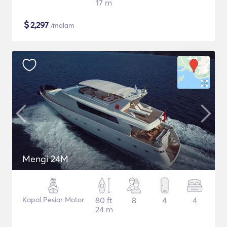
17 m
$
2,297
/malam
Mengi 24M
Kapal Pesiar Motor
80 ft
8
4
4
24 m