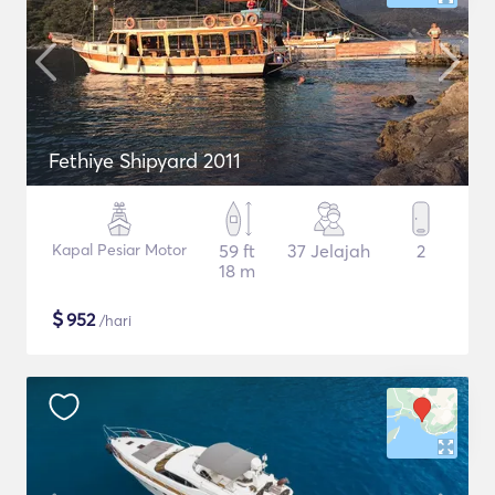
Fethiye Shipyard 2011
Kapal Pesiar Motor
59 ft
37 Jelajah
2
18 m
$
952
/hari