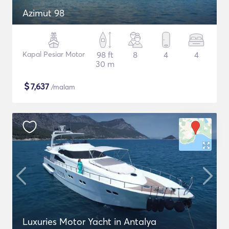
Azimut 98
Kapal Pesiar Motor
98 ft
8
4
4
30 m
$
7,637
/malam
Luxuries Motor Yacht in Antalya