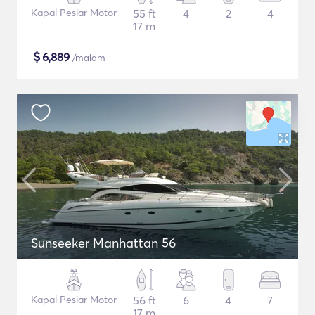
Kapal Pesiar Motor
55 ft
4
2
4
17 m
$
6,889
/malam
Sunseeker Manhattan 56
Kapal Pesiar Motor
56 ft
6
4
7
17 m