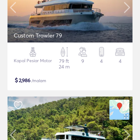
Custom Trawler 79
Kapal Pesiar Motor
79 ft
9
4
4
24 m
$
2,986
/malam