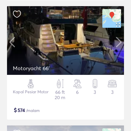
Motoryacht 66'
Kapal Pesiar Motor
66 ft
6
3
3
20 m
$
574
/malam