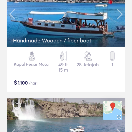
Handmade Wooden / fiber boat
Kapal Pesiar Motor
49 ft
28 Jelajah
1
15 m
$
1,100
/hari