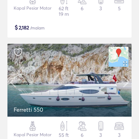
Kapal Pesiar Motor
62 ft
6
3
5
19 m
$
2,182
/malam
Ferretti 550
Kapal Pesiar Motor
55 ft
6
3
3