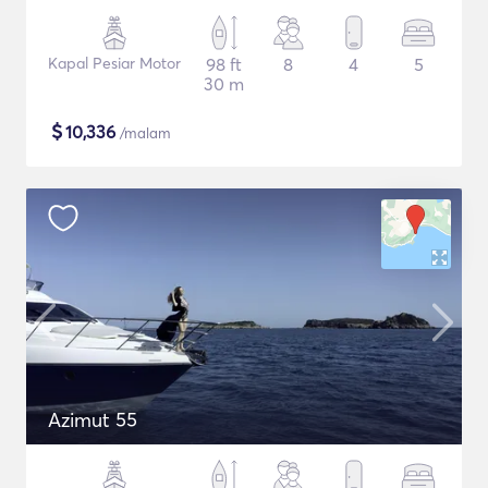
Kapal Pesiar Motor
98 ft
8
4
5
30 m
$
10,336
/malam
Azimut 55