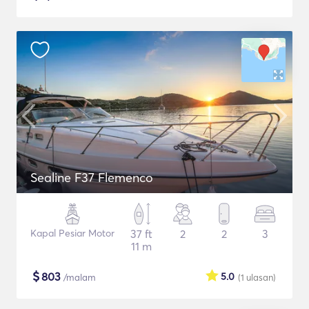
Sealine F37 Flemenco
Kapal Pesiar Motor
37 ft
2
2
3
11 m
$
803
5.0
/malam
(1
ulasan
)