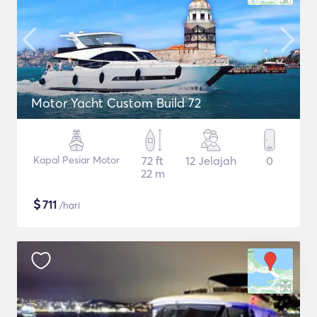
Motor Yacht Custom Build 72
Kapal Pesiar Motor
72 ft
12 Jelajah
0
22 m
$
711
/hari