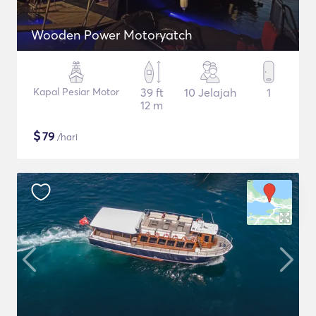
Wooden Power Motoryatch
Kapal Pesiar Motor
39 ft
10 Jelajah
1
12 m
$
79
/hari