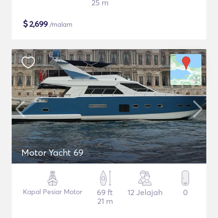
25 m
$
2,699
/malam
Motor Yacht 69
Kapal Pesiar Motor
69 ft
12 Jelajah
0
21 m