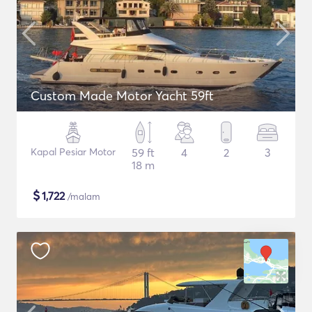
Custom Made Motor Yacht 59ft
Kapal Pesiar Motor
59 ft
4
2
3
18 m
$
1,722
/malam