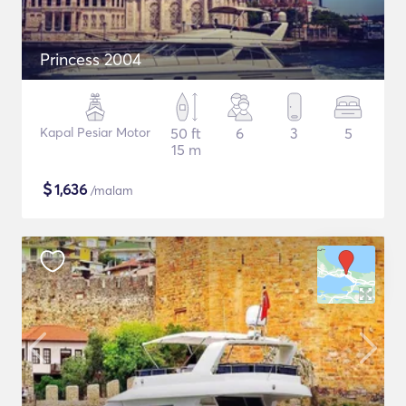
Princess 2004
Kapal Pesiar Motor
50 ft
6
3
5
15 m
$
1,636
/malam