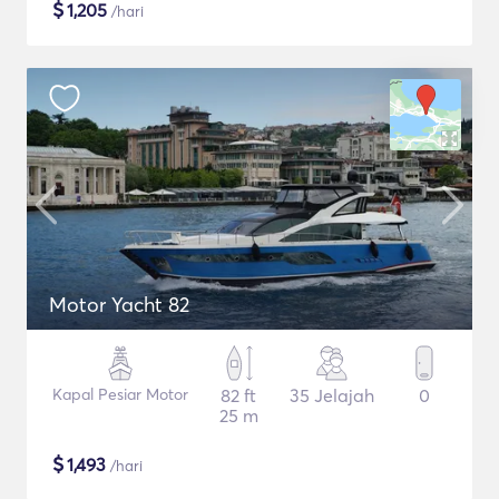
$
1,205
/hari
Motor Yacht 82
Kapal Pesiar Motor
82 ft
35 Jelajah
0
25 m
$
1,493
/hari