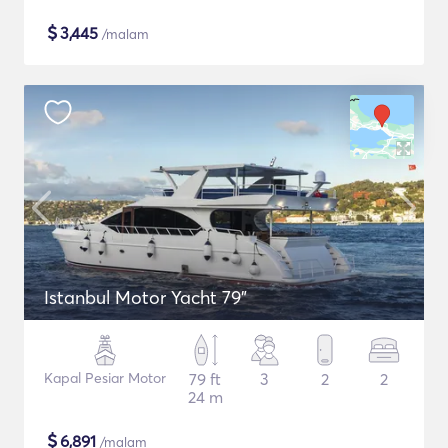
$
3,445
/malam
Istanbul Motor Yacht 79"
Kapal Pesiar Motor
79 ft
3
2
2
24 m
$
6,891
/malam