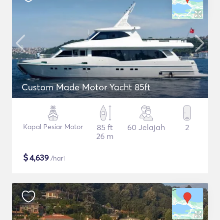
Custom Made Motor Yacht 85ft
Kapal Pesiar Motor
85 ft
60 Jelajah
2
26 m
$
4,639
/hari