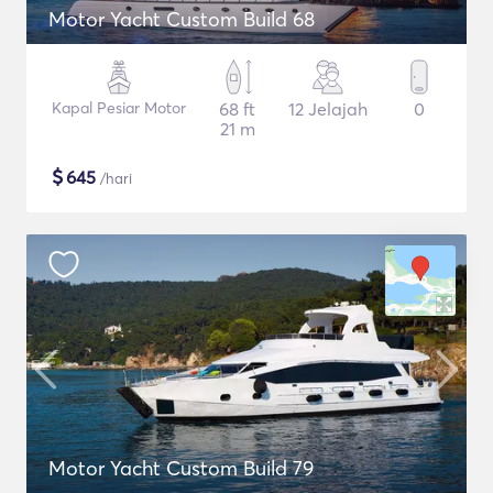
Motor Yacht Custom Build 68
Kapal Pesiar Motor
68 ft
12 Jelajah
0
21 m
$
645
/hari
Motor Yacht Custom Build 79