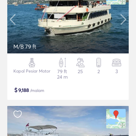
M/B 79 ft
Kapal Pesiar Motor
79 ft
25
2
3
24 m
$
9,188
/malam