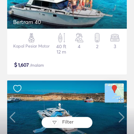
Bertram 40
Kapal Pesiar Motor
40 ft
4
2
3
12 m
$
1,607
/malam
Filter