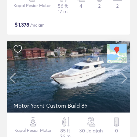
Kapal Pesiar Motor
56 ft
4
2
2
17 m
$
1,378
/malam
Motor Yacht Custom Build 85
Kapal Pesiar Motor
85 ft
30 Jelajah
0
26 m