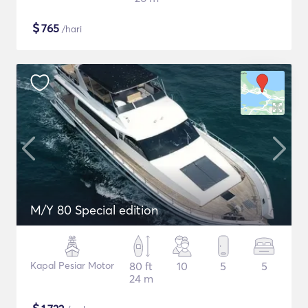
$
765
/hari
M/Y 80 Special edition
Kapal Pesiar Motor
80 ft
10
5
5
24 m