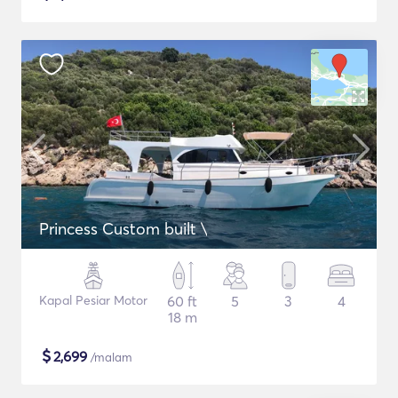
Princess Custom built \
Kapal Pesiar Motor
60 ft
5
3
4
18 m
$
2,699
/malam