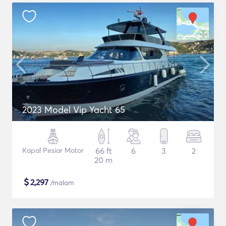
2023 Model Vip Yacht 65
Kapal Pesiar Motor
66 ft
6
3
2
20 m
$
2,297
/malam