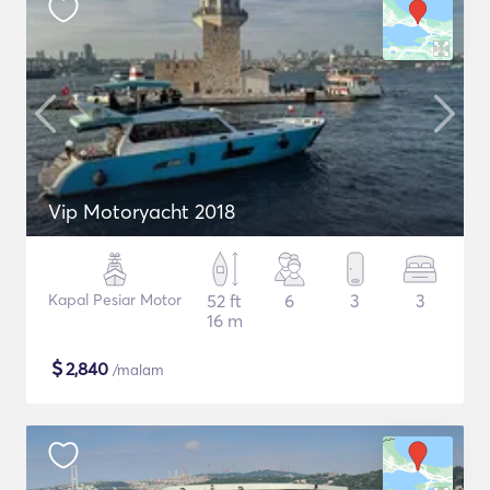
Vip Motoryacht 2018
Kapal Pesiar Motor
52 ft
6
3
3
16 m
$
2,840
/malam