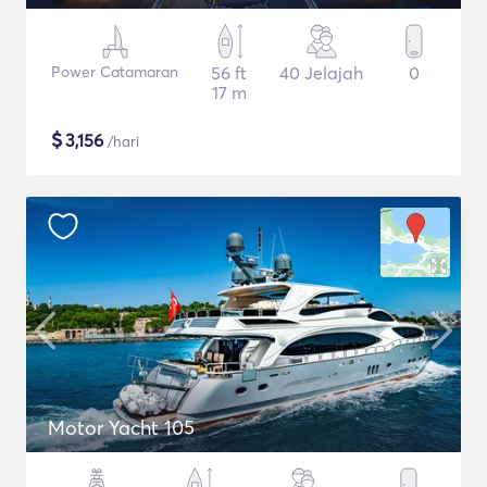
Power Catamaran
56 ft
40 Jelajah
0
17 m
$
3,156
/hari
Motor Yacht 105