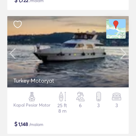
$
1,722
/malam
Turkey Motoryat
Kapal Pesiar Motor
25 ft
6
3
3
8 m
$
1,148
/malam