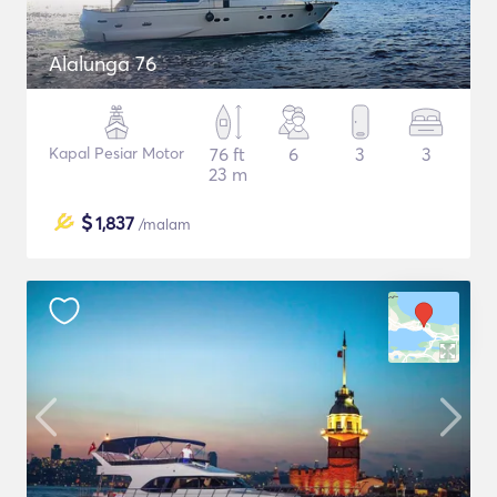
Alalunga 76
Kapal Pesiar Motor
76 ft
6
3
3
23 m
$
1,837
/malam