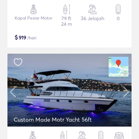
Kapal Pesiar Motor
79 ft
36 Jelajah
0
24 m
$
919
/hari
Custom Made Motr Yacht 56ft