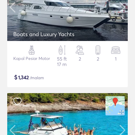
Boats and Luxury Yachts
Kapal Pesiar Motor
55 ft
2
2
1
17 m
$
1,342
/malam