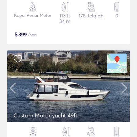
Kapal Pesiar Motor
113 ft
178 Jelajah
0
34 m
$
399
/hari
Custom Motor yacht 49ft