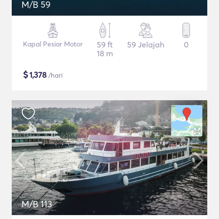
M/B 59
Kapal Pesiar Motor
59 ft
59 Jelajah
0
18 m
$
1,378
/hari
M/B 113