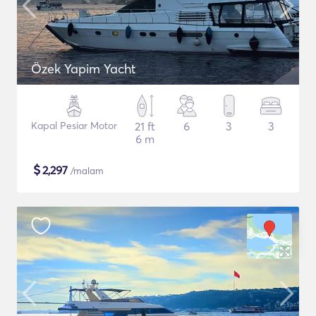
Özek Yapim Yacht
Kapal Pesiar Motor
21 ft
6
3
3
6 m
$
2,297
/malam