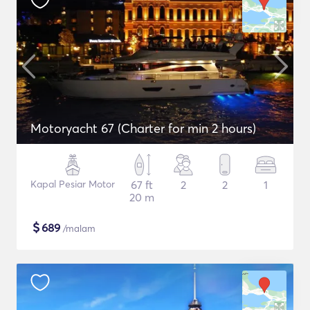
Motoryacht 67 (Charter for min 2 hours)
Kapal Pesiar Motor
67 ft
2
2
1
20 m
$
689
/malam