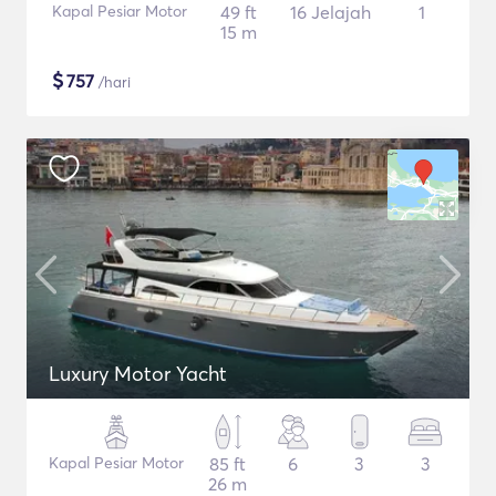
Kapal Pesiar Motor
49 ft
16 Jelajah
1
15 m
$
757
/hari
Luxury Motor Yacht
Kapal Pesiar Motor
85 ft
6
3
3
26 m