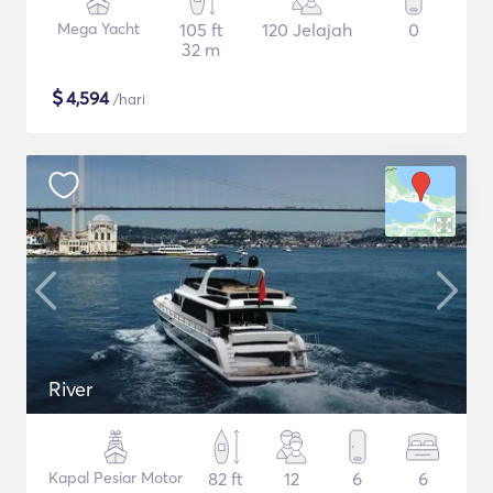
Mega Yacht
105 ft
120 Jelajah
0
32 m
$
4,594
/hari
River
Kapal Pesiar Motor
82 ft
12
6
6