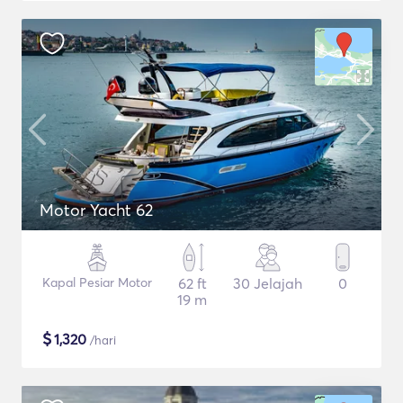
Motor Yacht 62
Kapal Pesiar Motor
62 ft
30 Jelajah
0
19 m
$
1,320
/hari