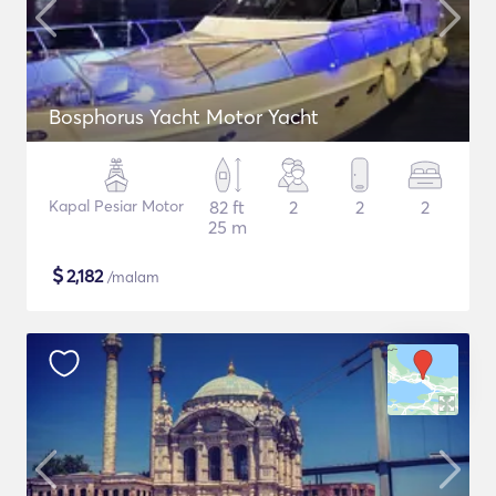
Bosphorus Yacht Motor Yacht
Kapal Pesiar Motor
82 ft
2
2
2
25 m
$
2,182
/malam