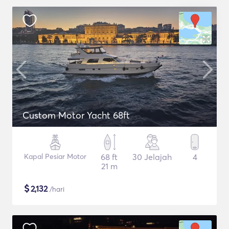
Custom Motor Yacht 68ft
Kapal Pesiar Motor
68 ft
30 Jelajah
4
21 m
$
2,132
/hari