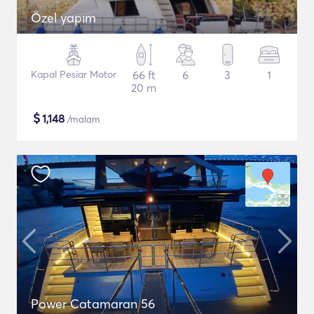
Özel yapım
Kapal Pesiar Motor
66 ft
6
3
1
20 m
$
1,148
/malam
Power Catamaran 56