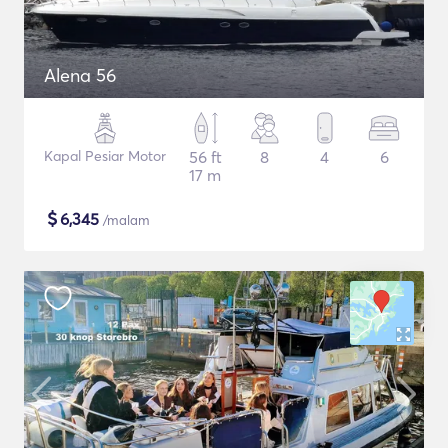
Alena 56
Kapal Pesiar Motor
56 ft
8
4
6
17 m
$
6,345
/malam