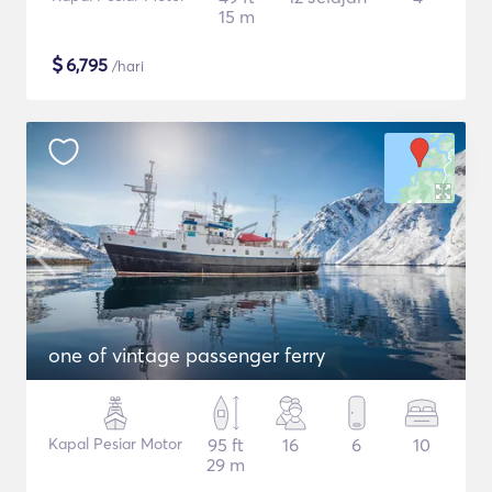
15 m
$
6,795
/hari
one of vintage passenger ferry
Kapal Pesiar Motor
95 ft
16
6
10
29 m