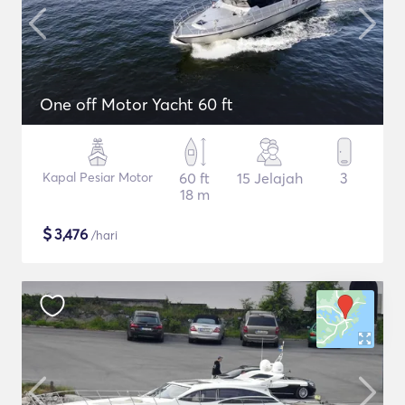
One off Motor Yacht 60 ft
Kapal Pesiar Motor
60 ft
15 Jelajah
3
18 m
$
3,476
/hari