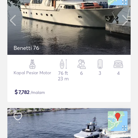
Benetti 76
Kapal Pesiar Motor
76 ft
6
3
4
23 m
$
7,782
/malam