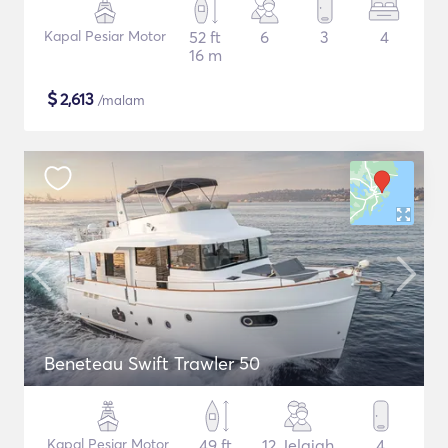
Kapal Pesiar Motor
52 ft
6
3
4
16 m
$
2,613
/malam
Beneteau Swift Trawler 50
Kapal Pesiar Motor
49 ft
12 Jelajah
4