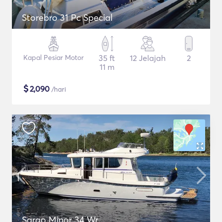
Storebro 31 Pc Special
Kapal Pesiar Motor
35 ft
12 Jelajah
2
11 m
$
2,090
/hari
Sargo Minor 34 Wr