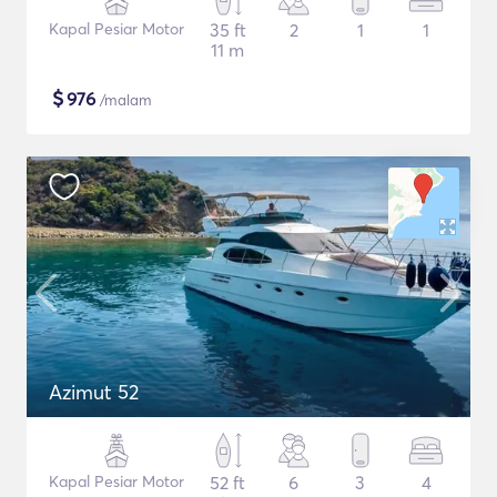
Kapal Pesiar Motor
35 ft
2
1
1
11 m
$
976
/malam
Azimut 52
Kapal Pesiar Motor
52 ft
6
3
4