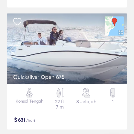
Quicksilver Open 675
Konsol Tengah
22 ft
8 Jelajah
1
7 m
$
631
/hari