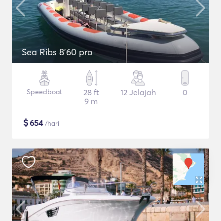
Sea Ribs 8'60 pro
Speedboat
28 ft
12 Jelajah
0
9 m
$
654
/hari