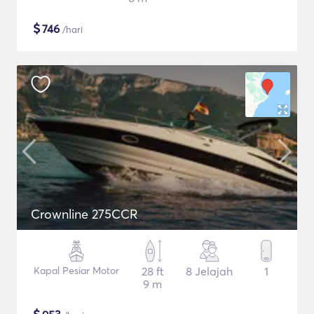
$
746
/hari
Crownline 275CCR
Kapal Pesiar Motor
28 ft
8 Jelajah
1
9 m