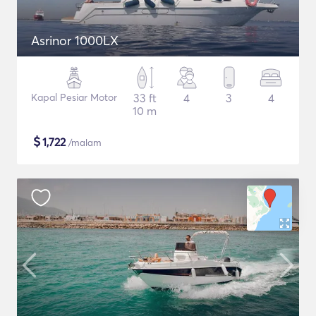
Asrinor 1000LX
Kapal Pesiar Motor
33 ft
4
3
4
10 m
$
1,722
/malam