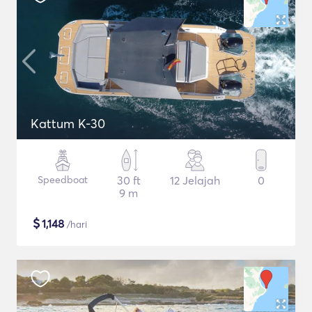
Kattum K-30
Speedboat
30 ft
12 Jelajah
0
9 m
$
1,148
/hari