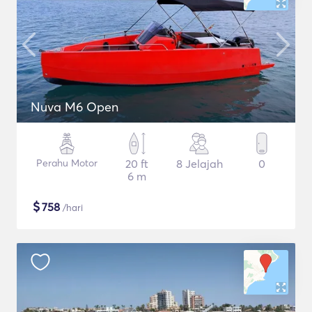
Nuva M6 Open
Perahu Motor
20 ft
8 Jelajah
0
6 m
$
758
/hari