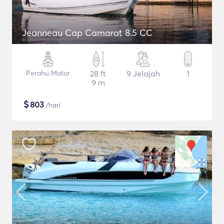
Jeanneau Cap Camarat 8.5 CC
Perahu Motor
28 ft
9 Jelajah
1
9 m
$
803
/hari