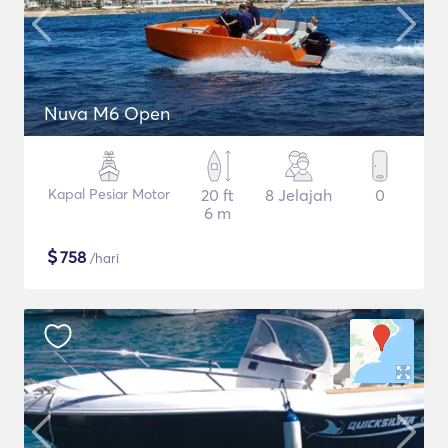
Nuva M6 Open
Kapal Pesiar Motor
20 ft
8 Jelajah
0
6 m
$
758
/hari