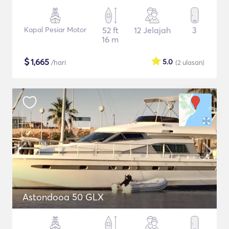
Kapal Pesiar Motor
52 ft
12 Jelajah
3
16 m
$
1,665
5.0
/hari
(2
ulasan
)
Astondooa 50 GLX