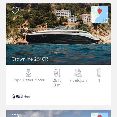
Crownline 264CR
Kapal Pesiar Motor
26 ft
7 Jelajah
1
8 m
$
953
/hari