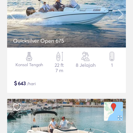
Quicksilver Open 675
Konsol Tengah
22 ft
8 Jelajah
1
7 m
$
643
/hari