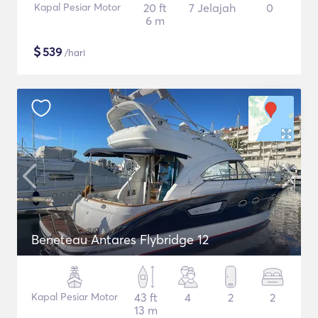
Kapal Pesiar Motor
20 ft
7 Jelajah
0
6 m
$
539
/hari
Beneteau Antares Flybridge 12
Kapal Pesiar Motor
43 ft
4
2
2
13 m