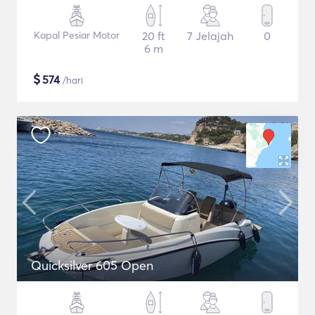
Kapal Pesiar Motor
20 ft
7 Jelajah
0
6 m
$
574
/hari
Quicksilver 605 Open