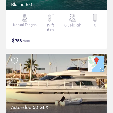
Bluline 6.0
Konsol Tengah
19 ft
8 Jelajah
0
6 m
$
758
/hari
Astondoa 50 GLX