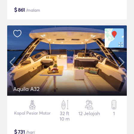
$
861
/malam
Aquila A32
Kapal Pesiar Motor
32 ft
12 Jelajah
1
10 m
$
731
/hari