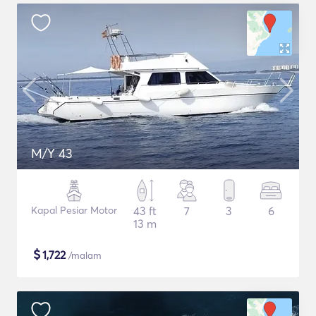
M/Y 43
Kapal Pesiar Motor
43 ft
7
3
6
13 m
$
1,722
/malam