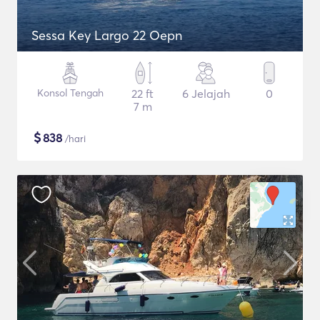
Sessa Key Largo 22 Oepn
Konsol Tengah
22 ft
6 Jelajah
0
7 m
$
838
/hari