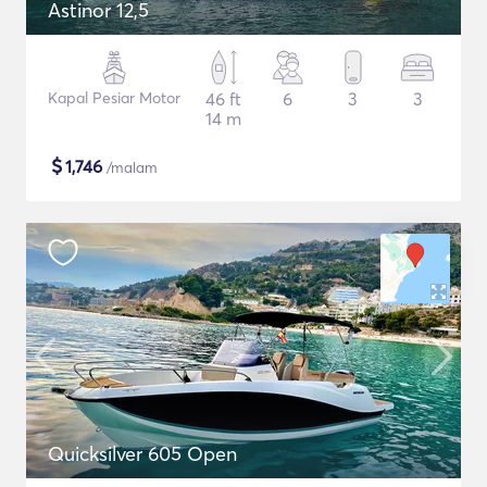
Astinor 12,5
Kapal Pesiar Motor
46 ft
6
3
3
14 m
$
1,746
/malam
Quicksilver 605 Open