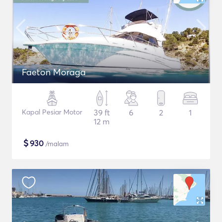
Faeton Moraga
Kapal Pesiar Motor
39 ft
6
2
1
12 m
$
930
/malam