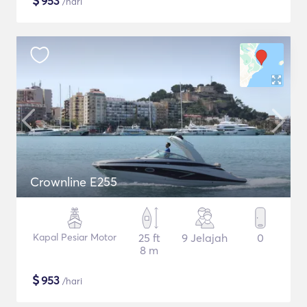
$
953
/hari
Crownline E255
Kapal Pesiar Motor
25 ft
9 Jelajah
0
8 m
$
953
/hari