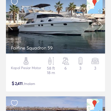
Fairline Squadron 59
Kapal Pesiar Motor
58 ft
6
3
3
18 m
$
2,411
/malam