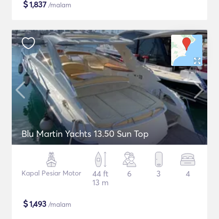
$
1,837
/malam
Blu Martin Yachts 13.50 Sun Top
Kapal Pesiar Motor
44 ft
6
3
4
13 m
$
1,493
/malam