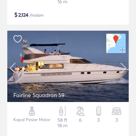
16 m
$
2,124
/malam
Fairline Squadron 59
Kapal Pesiar Motor
58 ft
6
3
3
18 m