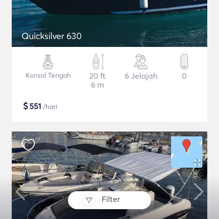
Quicksilver 630
Konsol Tengah
20 ft
6 Jelajah
0
6 m
$
551
/hari
Filter