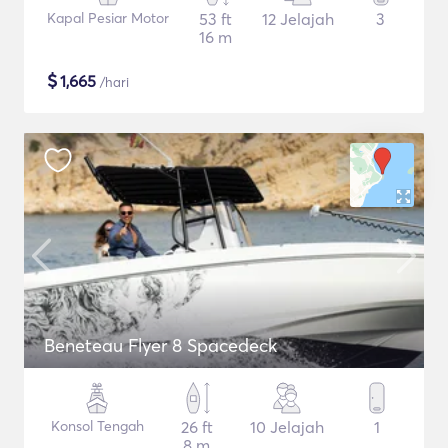
Kapal Pesiar Motor
53 ft
12 Jelajah
3
16 m
$
1,665
/hari
Beneteau Flyer 8 Spacedeck
Konsol Tengah
26 ft
10 Jelajah
1
8 m