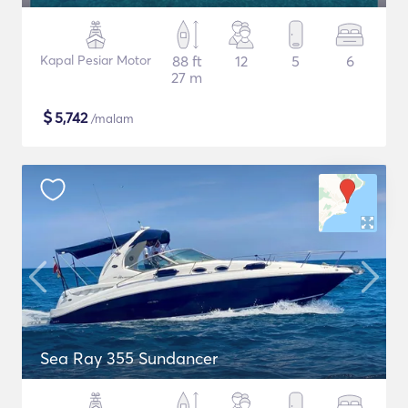
Kapal Pesiar Motor
88 ft
12
5
6
27 m
$
5,742
/malam
Sea Ray 355 Sundancer