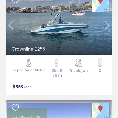
Crownline E255
Kapal Pesiar Motor
255 ft
9 Jelajah
0
78 m
$
953
/hari