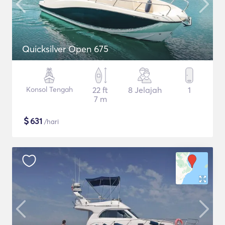
Quicksilver Open 675
Konsol Tengah
22 ft
8 Jelajah
1
7 m
$
631
/hari