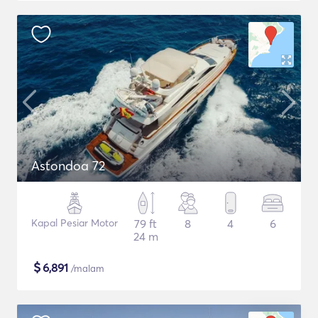
Astondoa 72
Kapal Pesiar Motor
79 ft
8
4
6
24 m
$
6,891
/malam