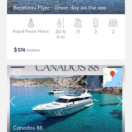
Beneteau Flyer - Great day on the sea
Kapal Pesiar Motor
30 ft
11
2
2
9 m
$
574
/malam
Canados 88