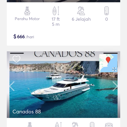
Perahu Motor
17 ft
6 Jelajah
0
5 m
$
666
/hari
Canados 88