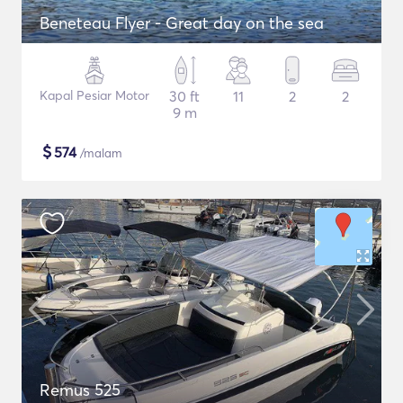
Beneteau Flyer - Great day on the sea
Kapal Pesiar Motor
30 ft
11
2
2
9 m
$
574
/malam
Remus 525