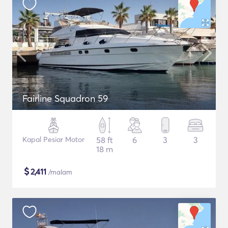
Fairline Squadron 59
Kapal Pesiar Motor
58 ft
6
3
3
18 m
$
2,411
/malam