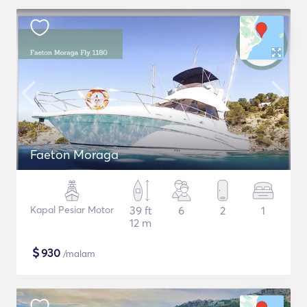
Faeton Moraga
Kapal Pesiar Motor
39 ft
6
2
1
12 m
$
930
/malam