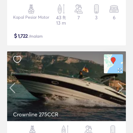
Kapal Pesiar Motor
43 ft
7
3
6
13 m
$
1,722
/malam
Crownline 275CCR