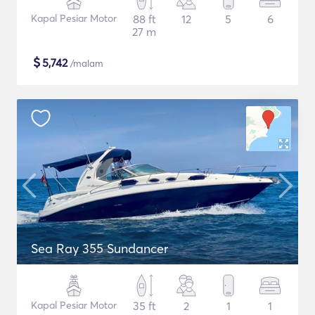
Kapal Pesiar Motor
88 ft
12
5
6
27 m
$
5,742
/malam
Sea Ray 355 Sundancer
Kapal Pesiar Motor
35 ft
2
1
1