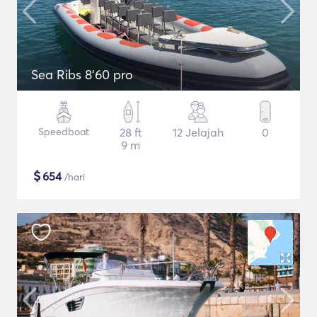
Sea Ribs 8'60 pro
Speedboat
28 ft
12 Jelajah
0
9 m
$
654
/hari