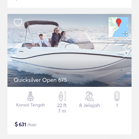
Quicksilver Open 675
Konsol Tengah
22 ft
8 Jelajah
1
7 m
$
631
/hari