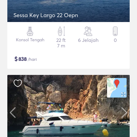
Sessa Key Largo 22 Oepn
Konsol Tengah
22 ft
6 Jelajah
0
7 m
$
838
/hari