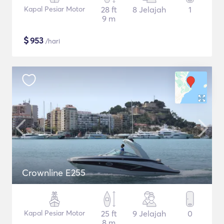
Kapal Pesiar Motor
28 ft
8 Jelajah
1
9 m
$
953
/hari
Crownline E255
Kapal Pesiar Motor
25 ft
9 Jelajah
0
8 m