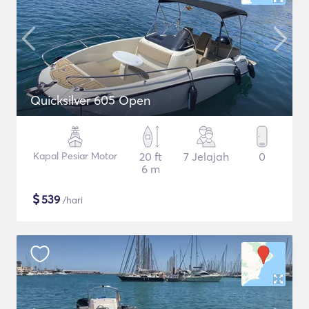
Quicksilver 605 Open
Kapal Pesiar Motor
20 ft
7 Jelajah
0
6 m
$
539
/hari