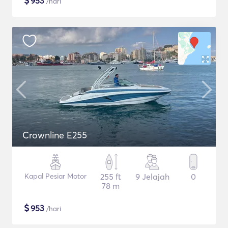
$
953
/hari
Crownline E255
Kapal Pesiar Motor
255 ft
9 Jelajah
0
78 m
$
953
/hari