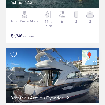
Astinor 12,5
Kapal Pesiar Motor
46 ft
6
3
3
14 m
$
1,746
/malam
Beneteau Antares Flybridge 12