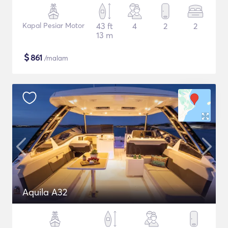
Kapal Pesiar Motor
43 ft
4
2
2
13 m
$
861
/malam
Aquila A32