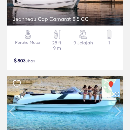
Jeanneau Cap Camarat 8.5 CC
Perahu Motor
28 ft
9 Jelajah
1
9 m
$
803
/hari