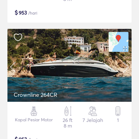
$
953
/hari
Crownline 264CR
Kapal Pesiar Motor
26 ft
7 Jelajah
1
8 m