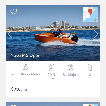
Nuva M6 Open
Kapal Pesiar Motor
20 ft
8 Jelajah
0
6 m
$
758
/hari