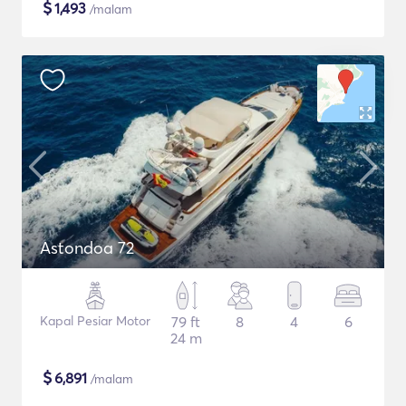
$
1,493
/malam
Astondoa 72
Kapal Pesiar Motor
79 ft
8
4
6
24 m
$
6,891
/malam