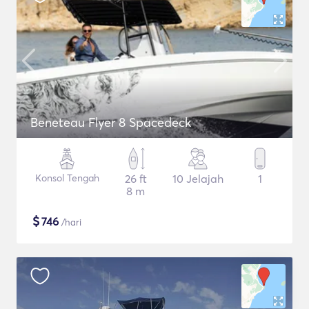
Beneteau Flyer 8 Spacedeck
Konsol Tengah
26 ft
10 Jelajah
1
8 m
$
746
/hari