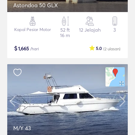
Astondoa 50 GLX
Kapal Pesiar Motor
52 ft
12 Jelajah
3
16 m
$
1,665
5.0
/hari
(2
ulasan
)
M/Y 43