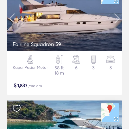
Fairline Squadron 59
Kapal Pesiar Motor
58 ft
6
3
3
18 m
$
1,837
/malam