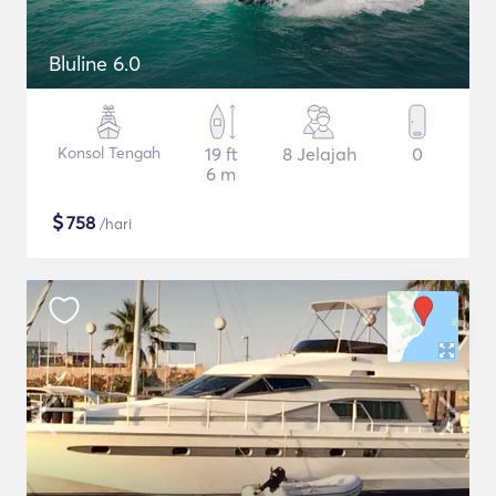
Bluline 6.0
Konsol Tengah
19 ft
8 Jelajah
0
6 m
$
758
/hari