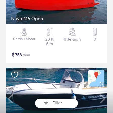
Nuva M6 Open
Perahu Motor
20 ft
8 Jelajah
0
6 m
$
758
/hari
Filter