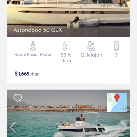
Astondooa 50 GLX
Kapal Pesiar Motor
53 ft
12 Jelajah
3
16 m
$
1,665
/hari