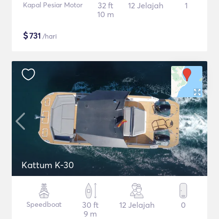
Kapal Pesiar Motor
32 ft
12 Jelajah
1
10 m
$
731
/hari
Kattum K-30
Speedboat
30 ft
12 Jelajah
0
9 m