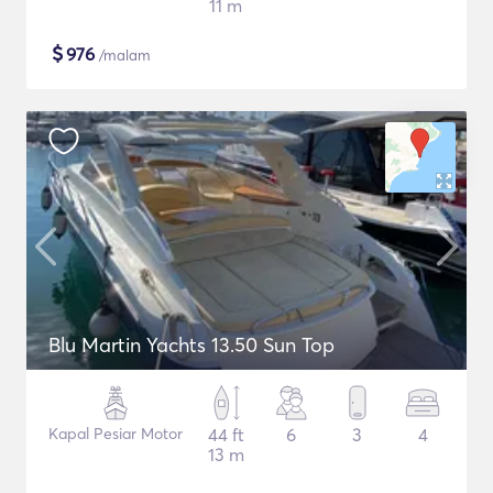
11 m
$
976
/malam
Blu Martin Yachts 13.50 Sun Top
Kapal Pesiar Motor
44 ft
6
3
4
13 m