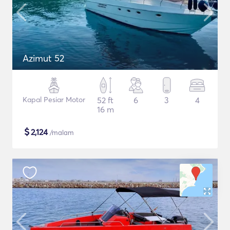
Azimut 52
Kapal Pesiar Motor
52 ft
6
3
4
16 m
$
2,124
/malam