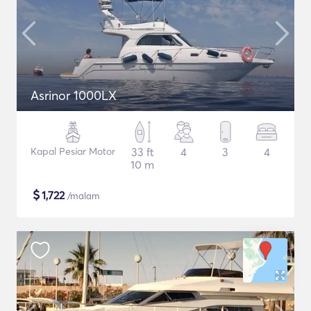
Asrinor 1000LX
Kapal Pesiar Motor
33 ft
4
3
4
10 m
$
1,722
/malam