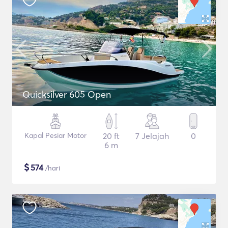
Quicksilver 605 Open
Kapal Pesiar Motor
20 ft
7 Jelajah
0
6 m
$
574
/hari