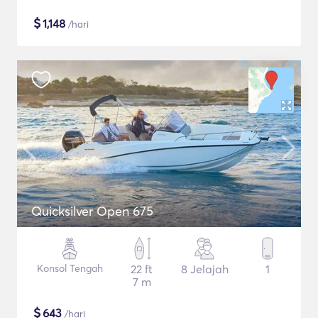
$
1,148
/hari
Quicksilver Open 675
Konsol Tengah
22 ft
8 Jelajah
1
7 m
$
643
/hari