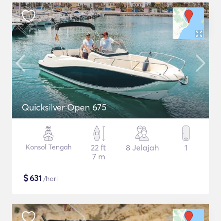
Quicksilver Open 675
Konsol Tengah
22 ft
8 Jelajah
1
7 m
$
631
/hari