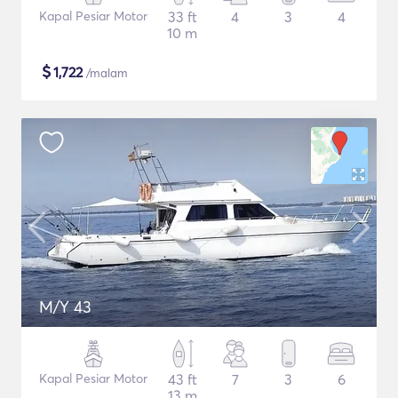
Kapal Pesiar Motor
33 ft
4
3
4
10 m
$
1,722
/malam
M/Y 43
Kapal Pesiar Motor
43 ft
7
3
6
13 m