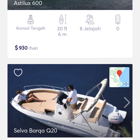
Astilux 600
Konsol Tengah
20 ft
8 Jelajah
0
6 m
$
930
/hari
Selva Barqa Q20