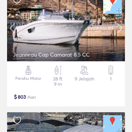
Jeanneau Cap Camarat 8.5 CC
Perahu Motor
28 ft
9 Jelajah
1
9 m
$
803
/hari