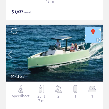
18 m
$
1,837
/malam
M/B 23
Speedboat
23 ft
2
1
1
7 m