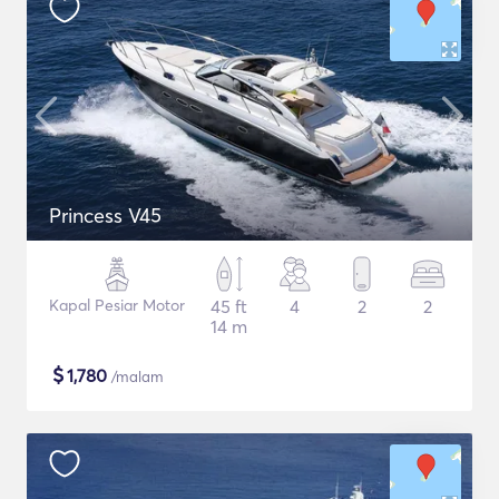
Princess V45
Kapal Pesiar Motor
45 ft
4
2
2
14 m
$
1,780
/malam