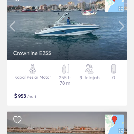
Crownline E255
Kapal Pesiar Motor
255 ft
9 Jelajah
0
78 m
$
953
/hari