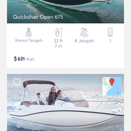
Quicksilver Open 675
Konsol Tengah
22 ft
8 Jelajah
1
7 m
$
631
/hari