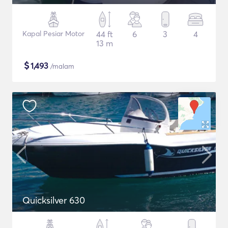
Kapal Pesiar Motor
44 ft
6
3
4
13 m
$
1,493
/malam
Quicksilver 630