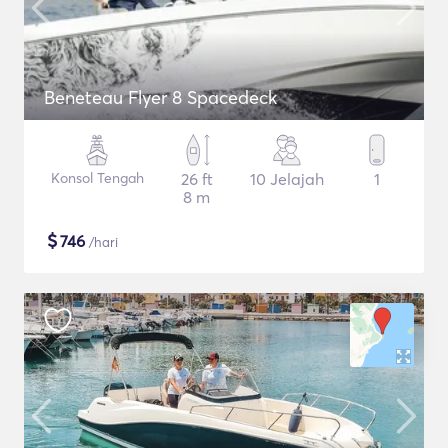
Beneteau Flyer 8 Spacedeck
Konsol Tengah
26 ft
10 Jelajah
1
8 m
$
746
/hari