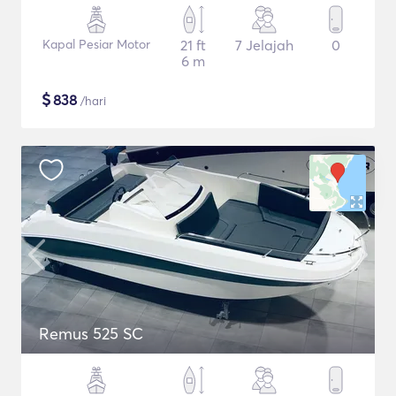
Kapal Pesiar Motor
21 ft
7 Jelajah
0
6 m
$
838
/hari
Remus 525 SC