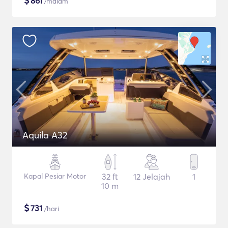
$
861
/malam
Aquila A32
Kapal Pesiar Motor
32 ft
12 Jelajah
1
10 m
$
731
/hari