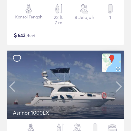
Konsol Tengah
22 ft
8 Jelajah
1
7 m
$
643
/hari
Asrinor 1000LX