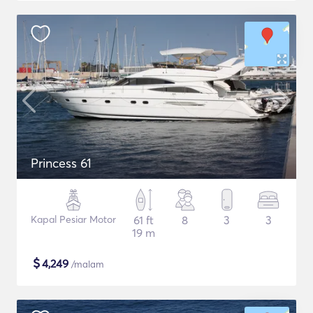
Princess 61
Kapal Pesiar Motor
61 ft
8
3
3
19 m
$
4,249
/malam