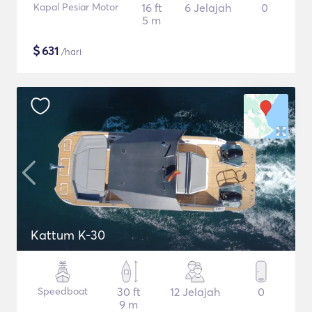
Kapal Pesiar Motor
16 ft
6 Jelajah
0
5 m
$
631
/hari
Kattum K-30
Speedboat
30 ft
12 Jelajah
0
9 m