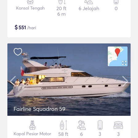
Konsol Tengah
20 ft
6 Jelajah
0
6 m
$
551
/hari
Fairline Squadron 59
Kapal Pesiar Motor
58 ft
6
3
3