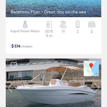
Beneteau Flyer - Great day on the sea
Kapal Pesiar Motor
30 ft
11
2
2
9 m
$
574
/malam