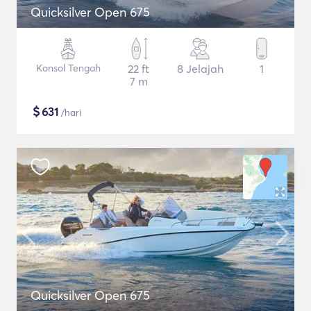
Quicksilver Open 675
Konsol Tengah
22 ft
8 Jelajah
1
7 m
$
631
/hari
Quicksilver Open 675