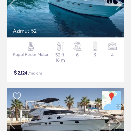
Azimut 52
Kapal Pesiar Motor
52 ft
6
3
4
16 m
$
2,124
/malam