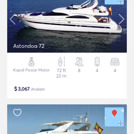
Astondoa 72
Kapal Pesiar Motor
72 ft
8
4
4
22 m
$
3,067
/malam