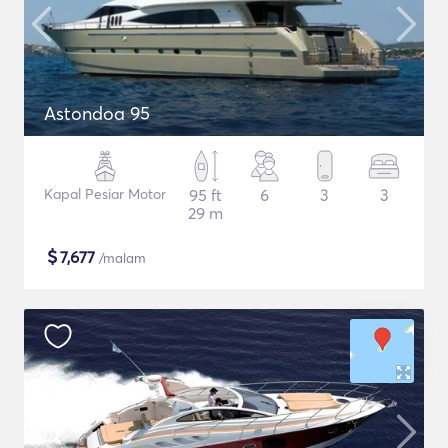
Astondoa 95
Kapal Pesiar Motor
95 ft
6
3
3
29 m
$
7,677
/malam