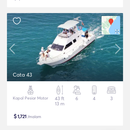
Cata 43
Kapal Pesiar Motor
43 ft
6
4
3
13 m
$
1,721
/malam