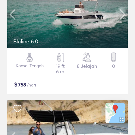
Bluline 6.0
Konsol Tengah
19 ft
8 Jelajah
0
6 m
$
758
/hari