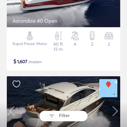
Astondoa 40 Open
Kapal Pesiar Motor
40 ft
4
2
2
12 m
$
1,607
/malam
Filter