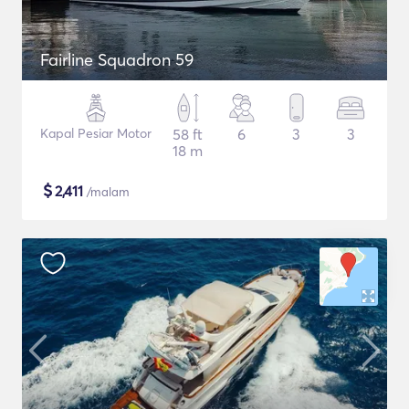
Fairline Squadron 59
Kapal Pesiar Motor
58 ft
6
3
3
18 m
$
2,411
/malam