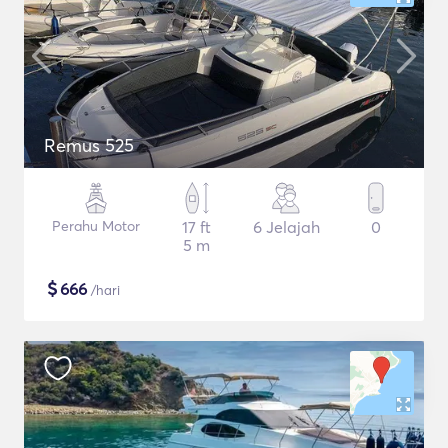
Remus 525
Perahu Motor
17 ft
6 Jelajah
0
5 m
$
666
/hari