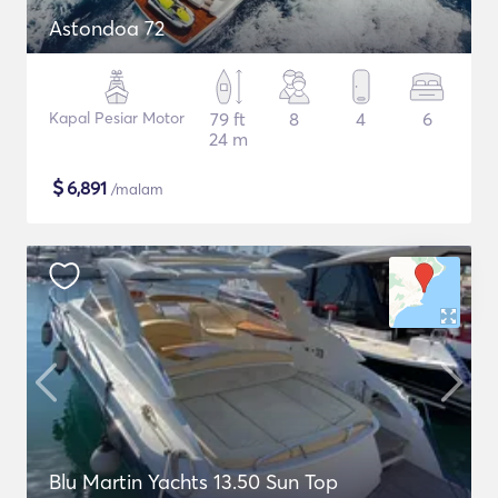
Astondoa 72
Kapal Pesiar Motor
79 ft
8
4
6
24 m
$
6,891
/malam
Blu Martin Yachts 13.50 Sun Top