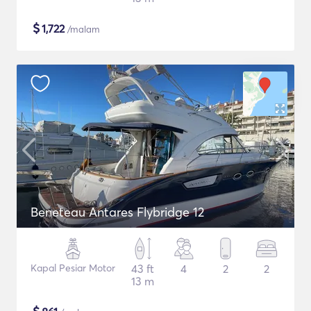
$
1,722
/malam
Beneteau Antares Flybridge 12
Kapal Pesiar Motor
43 ft
4
2
2
13 m