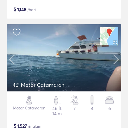
$
1,148
/hari
46' Motor Catamaran
Motor Catamaran
46 ft
7
4
6
14 m
$
1,527
/malam