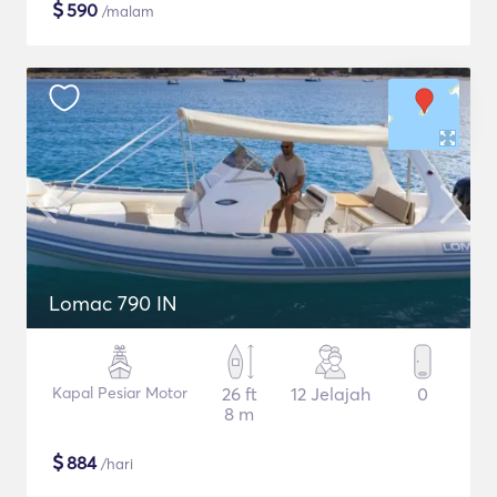
$
590
/malam
Lomac 790 IN
Kapal Pesiar Motor
26 ft
12 Jelajah
0
8 m
$
884
/hari