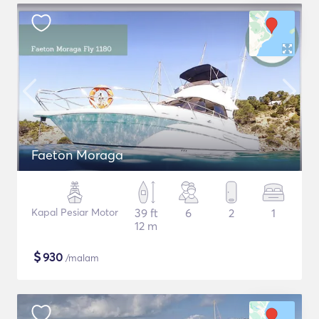
Faeton Moraga
Kapal Pesiar Motor
39 ft
6
2
1
12 m
$
930
/malam