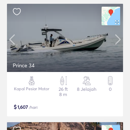
Prince 34
Kapal Pesiar Motor
26 ft
8 Jelajah
0
8 m
$
1,607
/hari