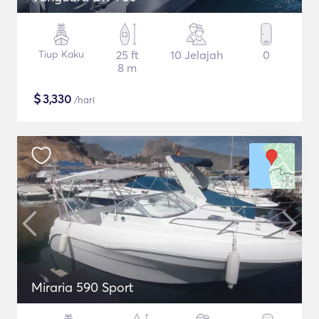
Tiup Kaku
25 ft
10 Jelajah
0
8 m
$
3,330
/hari
Miraria 590 Sport