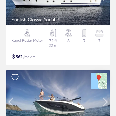
English Classic Yacht 72
Kapal Pesiar Motor
72 ft
8
3
7
22 m
$
562
/malam