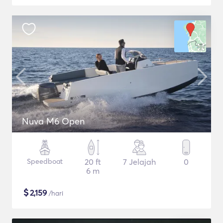
Nuva M6 Open
Speedboat
20 ft
7 Jelajah
0
6 m
$
2,159
/hari