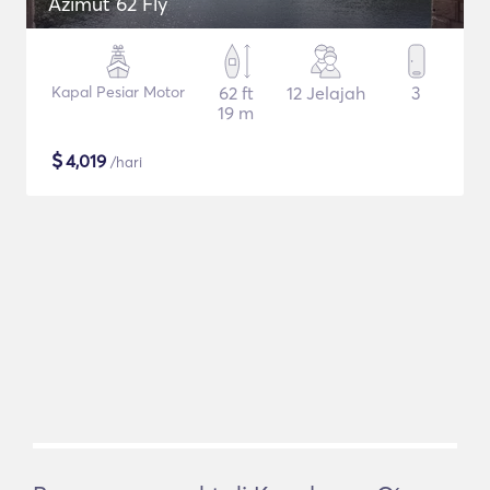
Azimut 62 Fly
Kapal Pesiar Motor
62 ft
12 Jelajah
3
19 m
$
4,019
/hari