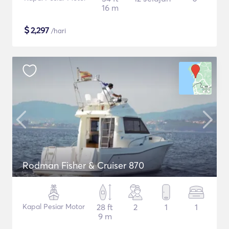
16 m
$
2,297
/hari
Rodman Fisher & Cruiser 870
Kapal Pesiar Motor
28 ft
2
1
1
9 m