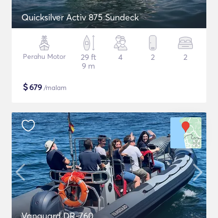
Quicksilver Activ 875 Sundeck
Perahu Motor
29 ft
4
2
2
9 m
$
679
/malam
Vanguard DR-760