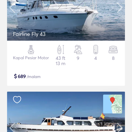
Fairline Fly 43
Kapal Pesiar Motor
43 ft
9
4
8
13 m
$
689
/malam