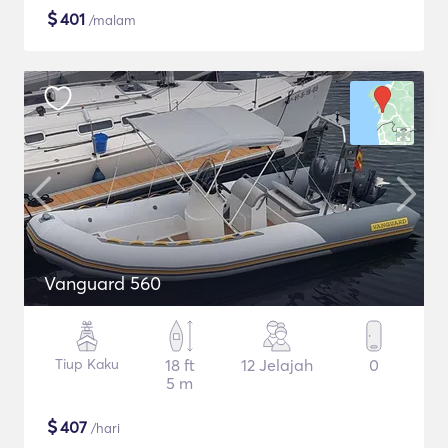
$
401
/malam
Vanguard 560
Tiup Kaku
18 ft
12 Jelajah
0
5 m
$
407
/hari