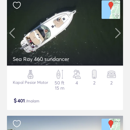
Sea Ray 460 sundancer
Kapal Pesiar Motor
50 ft
4
2
2
15 m
$
401
/malam