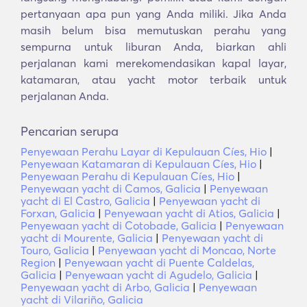
pertanyaan apa pun yang Anda miliki. Jika Anda
masih belum bisa memutuskan perahu yang
sempurna untuk liburan Anda, biarkan ahli
perjalanan kami merekomendasikan kapal layar,
katamaran, atau yacht motor terbaik untuk
perjalanan Anda.
Pencarian serupa
Penyewaan Perahu Layar di Kepulauan Cíes, Hio
|
Penyewaan Katamaran di Kepulauan Cíes, Hio
|
Penyewaan Perahu di Kepulauan Cíes, Hio
|
Penyewaan yacht di Camos, Galicia
|
Penyewaan
yacht di El Castro, Galicia
|
Penyewaan yacht di
Forxan, Galicia
|
Penyewaan yacht di Atios, Galicia
|
Penyewaan yacht di Cotobade, Galicia
|
Penyewaan
yacht di Mourente, Galicia
|
Penyewaan yacht di
Touro, Galicia
|
Penyewaan yacht di Moncao, Norte
Region
|
Penyewaan yacht di Puente Caldelas,
Galicia
|
Penyewaan yacht di Agudelo, Galicia
|
Penyewaan yacht di Arbo, Galicia
|
Penyewaan
yacht di Vilariño, Galicia