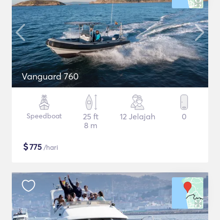
Vanguard 760
Speedboat
25 ft
12 Jelajah
0
8 m
$
775
/hari