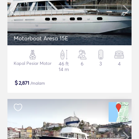
Motorboat Aresa 15E
Kapal Pesiar Motor
46 ft
6
3
4
14 m
$
2,871
/malam