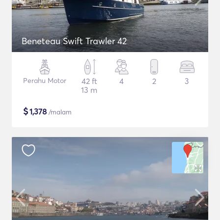
Beneteau Swift Trawler 42
Perahu Motor
42 ft
4
2
3
13 m
$
1,378
/malam