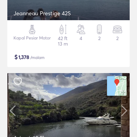
Jeanneau Prestige 42S
Kapal Pesiar Motor
42 ft
4
2
2
13 m
$
1,378
/malam