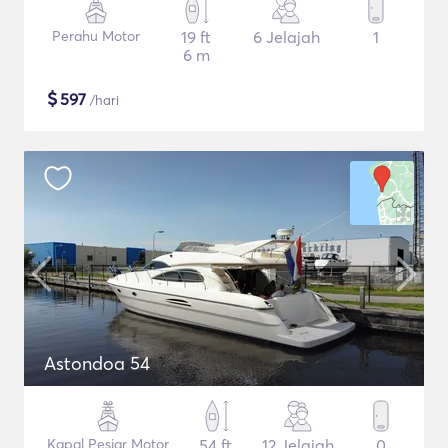
Perahu Motor
19 ft
6 Jelajah
1
6 m
$
597
/hari
Astondoa 54
Kapal Pesiar Motor
54 ft
12 Jelajah
0