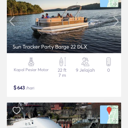
Sun Tracker Party Barge 22 DLX
Kapal Pesiar Motor
22 ft
9 Jelajah
0
7 m
$
643
/hari