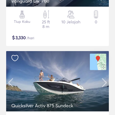
Vanguard DR-760
Tiup Kaku
25 ft
10 Jelajah
0
8 m
$
3,330
/hari
Quicksilver Activ 875 Sundeck