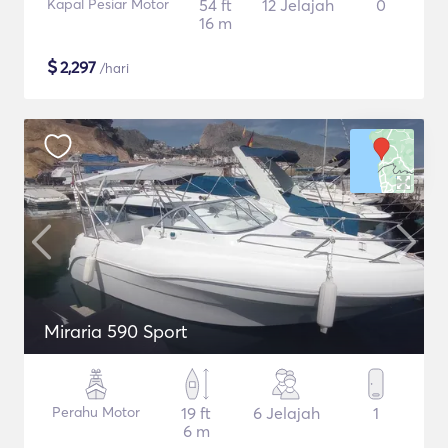
Kapal Pesiar Motor
54 ft
12 Jelajah
0
16 m
$
2,297
/hari
Miraria 590 Sport
Perahu Motor
19 ft
6 Jelajah
1
6 m