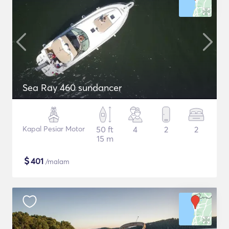
Sea Ray 460 sundancer
Kapal Pesiar Motor
50 ft
4
2
2
15 m
$
401
/malam