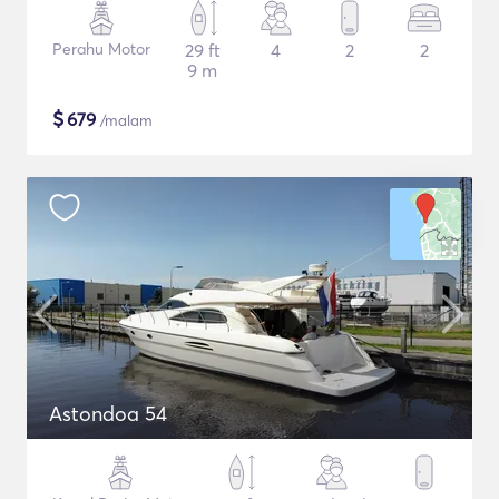
Perahu Motor
29 ft
4
2
2
9 m
$
679
/malam
Astondoa 54