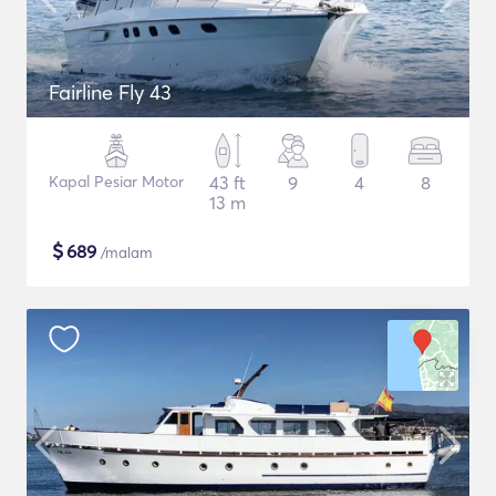
Fairline Fly 43
Kapal Pesiar Motor
43 ft
9
4
8
13 m
$
689
/malam