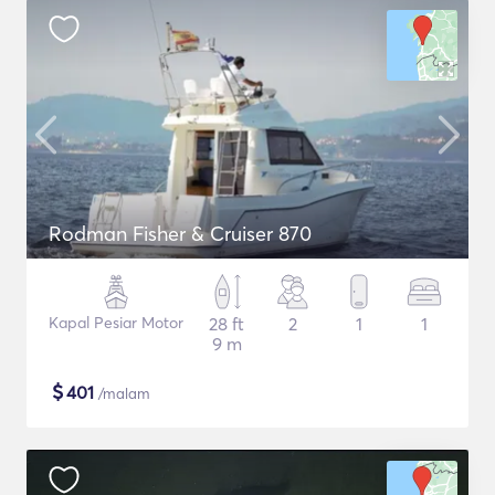
Rodman Fisher & Cruiser 870
Kapal Pesiar Motor
28 ft
2
1
1
9 m
$
401
/malam