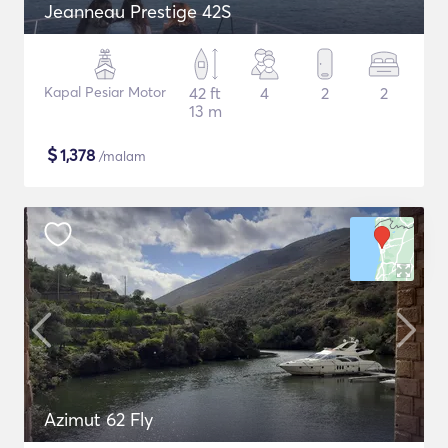
Jeanneau Prestige 42S
Kapal Pesiar Motor
42 ft
4
2
2
13 m
$
1,378
/malam
Azimut 62 Fly