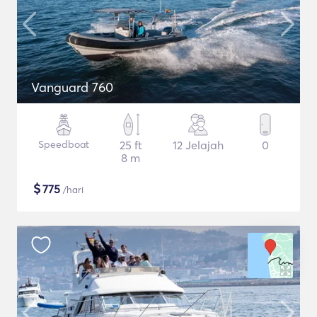
Vanguard 760
Speedboat
25 ft
12 Jelajah
0
8 m
$
775
/hari