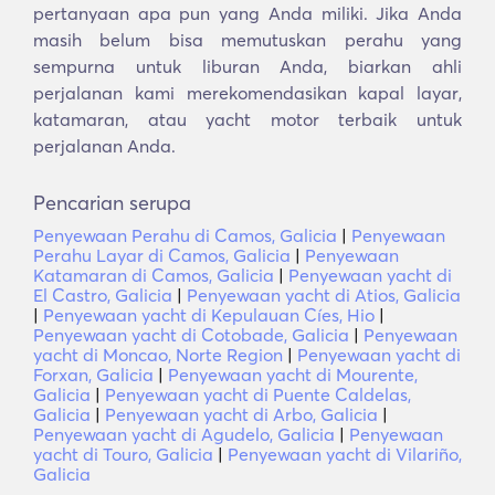
pertanyaan apa pun yang Anda miliki. Jika Anda
masih belum bisa memutuskan perahu yang
sempurna untuk liburan Anda, biarkan ahli
perjalanan kami merekomendasikan kapal layar,
katamaran, atau yacht motor terbaik untuk
perjalanan Anda.
Pencarian serupa
Penyewaan Perahu di Camos, Galicia
|
Penyewaan
Perahu Layar di Camos, Galicia
|
Penyewaan
Katamaran di Camos, Galicia
|
Penyewaan yacht di
El Castro, Galicia
|
Penyewaan yacht di Atios, Galicia
|
Penyewaan yacht di Kepulauan Cíes, Hio
|
Penyewaan yacht di Cotobade, Galicia
|
Penyewaan
yacht di Moncao, Norte Region
|
Penyewaan yacht di
Forxan, Galicia
|
Penyewaan yacht di Mourente,
Galicia
|
Penyewaan yacht di Puente Caldelas,
Galicia
|
Penyewaan yacht di Arbo, Galicia
|
Penyewaan yacht di Agudelo, Galicia
|
Penyewaan
yacht di Touro, Galicia
|
Penyewaan yacht di Vilariño,
Galicia