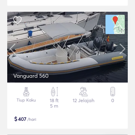
Vanguard 560
Tiup Kaku
18 ft
12 Jelajah
0
5 m
$
407
/hari