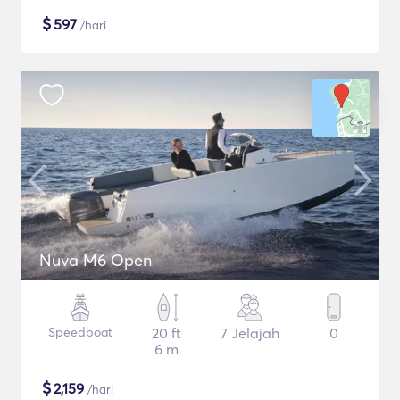
$
597
/hari
Nuva M6 Open
Speedboat
20 ft
7 Jelajah
0
6 m
$
2,159
/hari