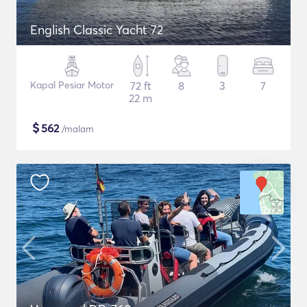
English Classic Yacht 72
Kapal Pesiar Motor
72 ft
8
3
7
22 m
$
562
/malam