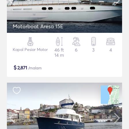
Motorboat Aresa 15E
Kapal Pesiar Motor
46 ft
6
3
4
14 m
$
2,871
/malam