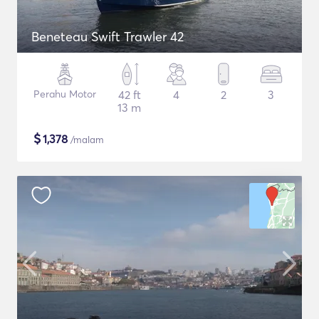
Beneteau Swift Trawler 42
Perahu Motor
42 ft
4
2
3
13 m
$
1,378
/malam