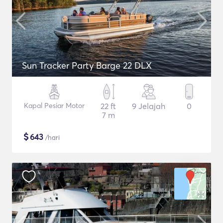
Sun Tracker Party Barge 22 DLX
Kapal Pesiar Motor
22 ft
9 Jelajah
0
7 m
$
643
/hari