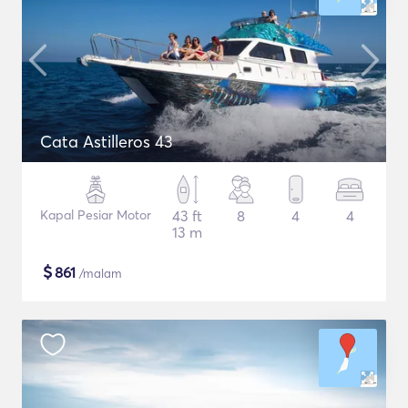
Cata Astilleros 43
Kapal Pesiar Motor
43 ft
8
4
4
13 m
$
861
/malam