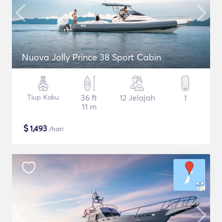
Nuova Jolly Prince 38 Sport Cabin
Tiup Kaku
36 ft
12 Jelajah
1
11 m
$
1,493
/hari