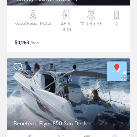
Kapal Pesiar Motor
46 ft
10 Jelajah
2
14 m
$
1,263
/hari
Beneteau Flyer 850 Sun Deck