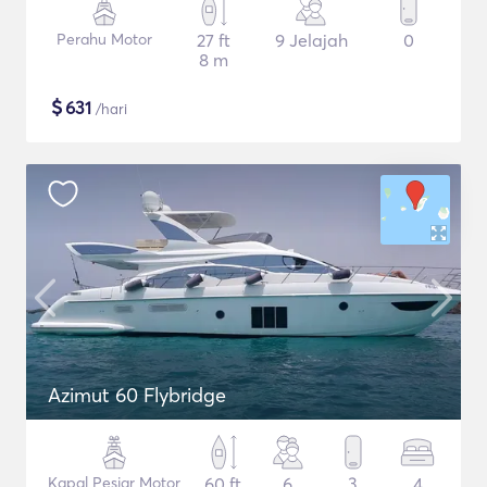
Perahu Motor
27 ft
9 Jelajah
0
8 m
$
631
/hari
Azimut 60 Flybridge
Kapal Pesiar Motor
60 ft
6
3
4