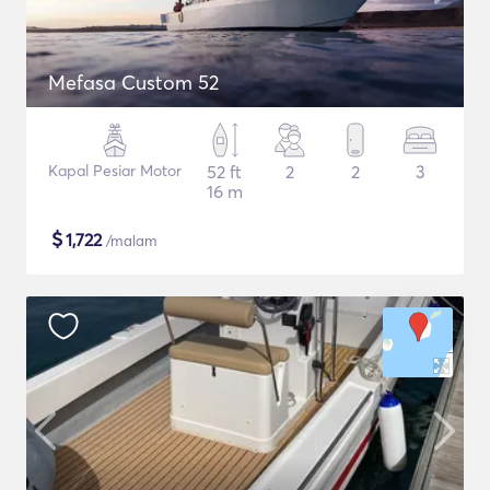
Mefasa Custom 52
Kapal Pesiar Motor
52 ft
2
2
3
16 m
$
1,722
/malam