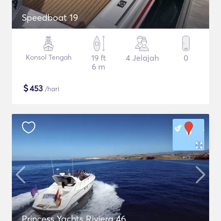
Speedboat 19
Konsol Tengah
19 ft
4 Jelajah
0
6 m
$
453
/hari
Princess Yachts Riviera 46