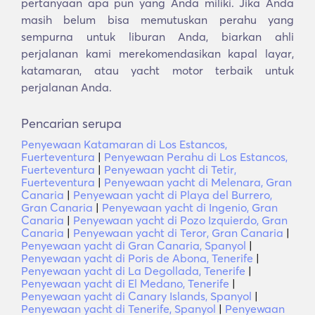
pertanyaan apa pun yang Anda miliki. Jika Anda
masih belum bisa memutuskan perahu yang
sempurna untuk liburan Anda, biarkan ahli
perjalanan kami merekomendasikan kapal layar,
katamaran, atau yacht motor terbaik untuk
perjalanan Anda.
Pencarian serupa
Penyewaan Katamaran di Los Estancos,
Fuerteventura
|
Penyewaan Perahu di Los Estancos,
Fuerteventura
|
Penyewaan yacht di Tetir,
Fuerteventura
|
Penyewaan yacht di Melenara, Gran
Canaria
|
Penyewaan yacht di Playa del Burrero,
Gran Canaria
|
Penyewaan yacht di Ingenio, Gran
Canaria
|
Penyewaan yacht di Pozo Izquierdo, Gran
Canaria
|
Penyewaan yacht di Teror, Gran Canaria
|
Penyewaan yacht di Gran Canaria, Spanyol
|
Penyewaan yacht di Poris de Abona, Tenerife
|
Penyewaan yacht di La Degollada, Tenerife
|
Penyewaan yacht di El Medano, Tenerife
|
Penyewaan yacht di Canary Islands, Spanyol
|
Penyewaan yacht di Tenerife, Spanyol
|
Penyewaan