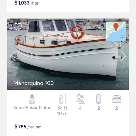
$
1,033
/hari
Menorquina 100
Kapal Pesiar Motor
34 ft
4
2
2
10 m
$
786
/malam