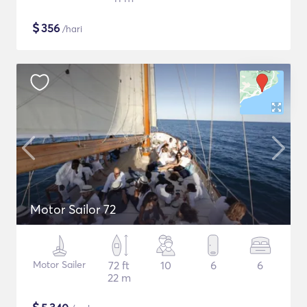
$
356
/hari
Motor Sailor 72
Motor Sailer
72 ft
10
6
6
22 m