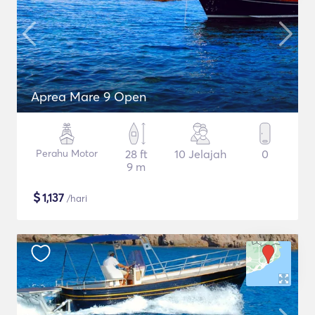
Aprea Mare 9 Open
Perahu Motor
28 ft
10 Jelajah
0
9 m
$
1,137
/hari