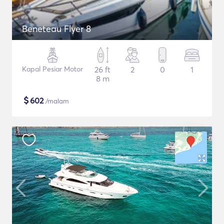
Beneteau Flyer 8
Kapal Pesiar Motor
26 ft
2
0
1
8 m
$
602
/malam