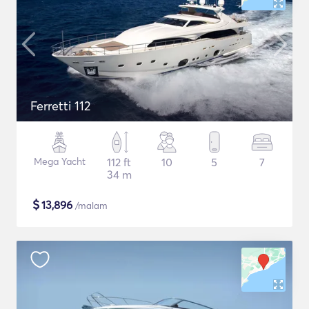
Ferretti 112
Mega Yacht
112 ft
10
5
7
34 m
$
13,896
/malam