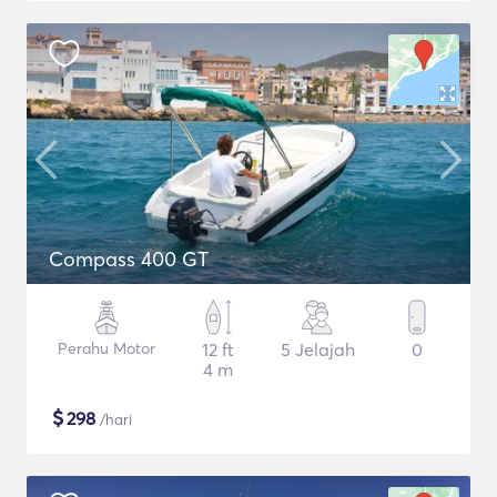
Compass 400 GT
Perahu Motor
12 ft
5 Jelajah
0
4 m
$
298
/hari