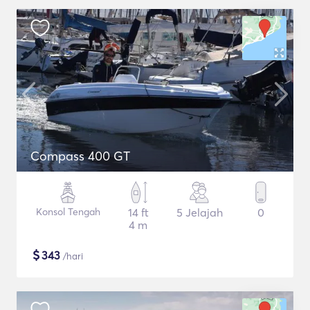
Compass 400 GT
Konsol Tengah
14 ft
5 Jelajah
0
4 m
$
343
/hari