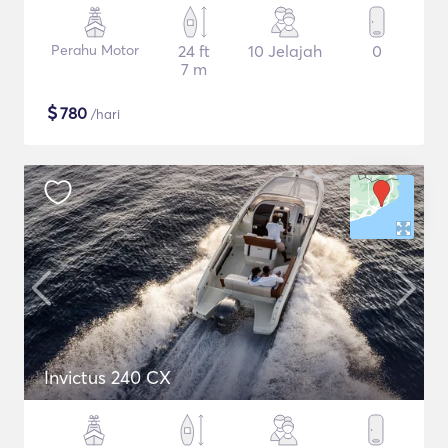
Perahu Motor
24 ft
10 Jelajah
0
7 m
$
780
/hari
Invictus 240 CX