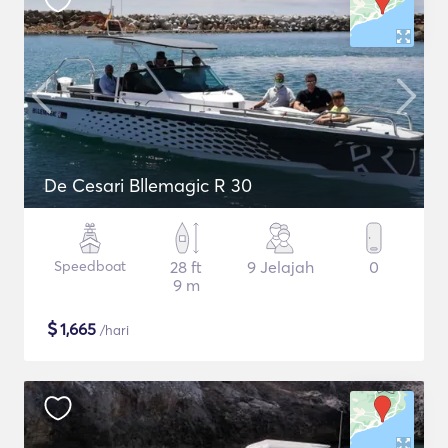
De Cesari Bllemagic R 30
Speedboat
28 ft
9 Jelajah
0
9 m
$
1,665
/hari