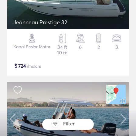
Jeanneau Prestige 32
Kapal Pesiar Motor
34 ft
6
2
3
10 m
$
724
/malam
Filter