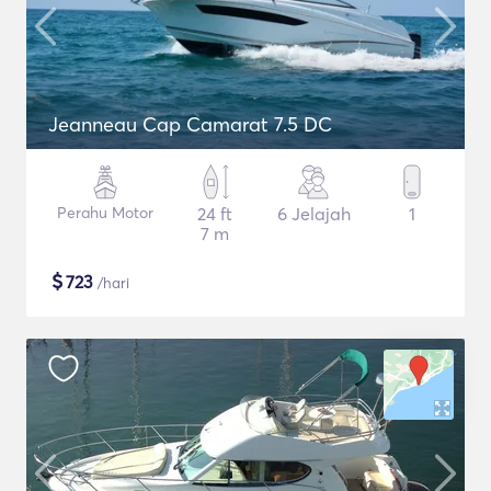
Jeanneau Cap Camarat 7.5 DC
Perahu Motor
24 ft
6 Jelajah
1
7 m
$
723
/hari