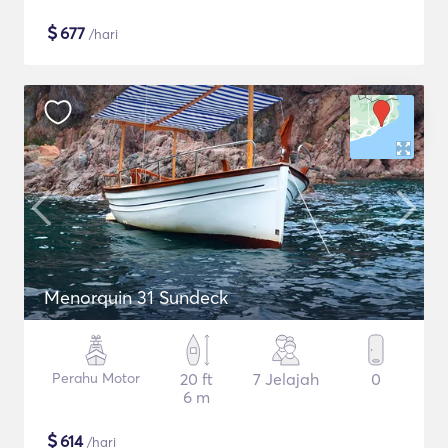
$
677
/hari
Menorquin 31 Sundeck
Perahu Motor
20 ft
7 Jelajah
0
6 m
$
614
/hari