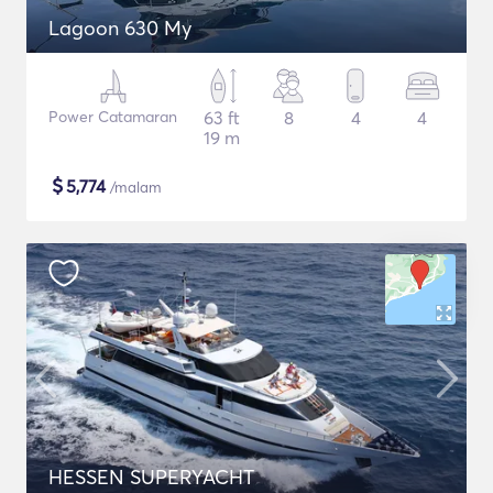
Lagoon 630 My
Power Catamaran
63 ft
8
4
4
19 m
$
5,774
/malam
HESSEN SUPERYACHT