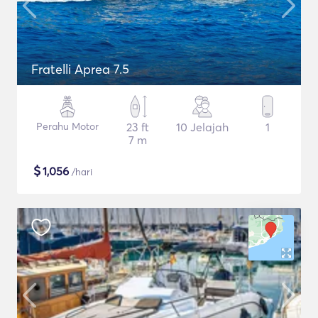
Fratelli Aprea 7.5
Perahu Motor
23 ft
10 Jelajah
1
7 m
$
1,056
/hari