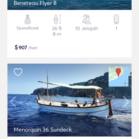
Beneteau Flyer 8
Speedboat
26 ft
10 Jelajah
1
8 m
$
907
/hari
Menorquin 36 Sundeck