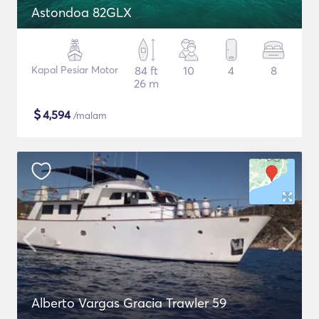
Astondoa 82GLX
Kapal Pesiar Motor
84 ft
10
4
8
26 m
$
4,594
/malam
Alberto Vargas Gracia Trawler 59