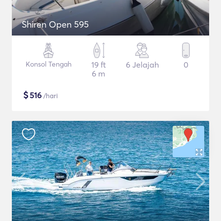
Shiren Open 595
Konsol Tengah
19 ft
6 Jelajah
0
6 m
$
516
/hari