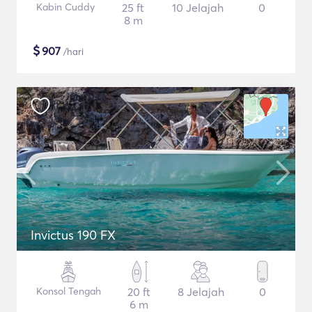
Kabin Cuddy
25 ft
10 Jelajah
0
8 m
$
907
/hari
Invictus 190 FX
Konsol Tengah
20 ft
8 Jelajah
0
6 m