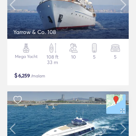
Yarrow & Co. 108
Mega Yacht
108 ft
10
5
5
33 m
$
6,259
/malam