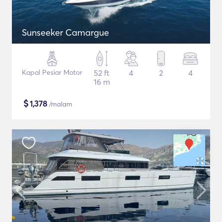
Sunseeker Camargue
Kapal Pesiar Motor
52 ft
4
2
4
16 m
$
1,378
/malam