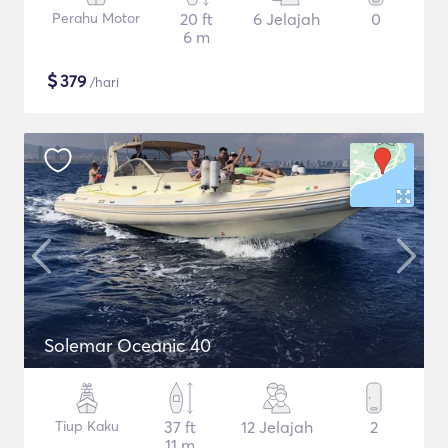
Perahu Motor
20 ft
6 Jelajah
0
6 m
$
379
/hari
Solemar Oceanic 40
Tiup Kaku
37 ft
12 Jelajah
2
11 m