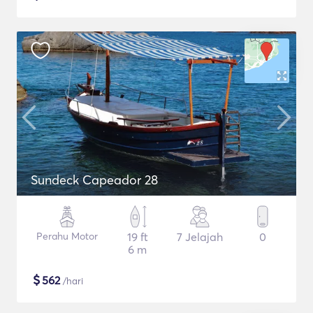
Sundeck Capeador 28
Perahu Motor
19 ft
7 Jelajah
0
6 m
$
562
/hari