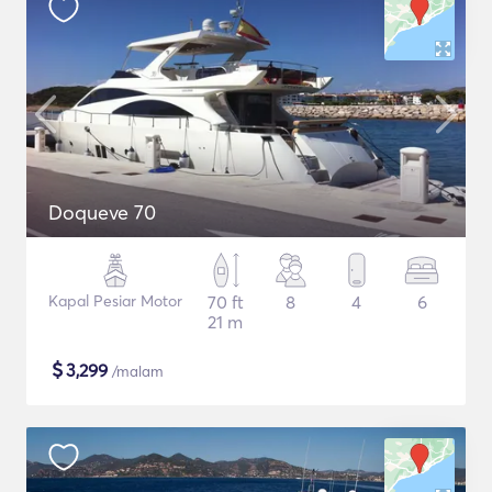
Doqueve 70
Kapal Pesiar Motor
70 ft
8
4
6
21 m
$
3,299
/malam