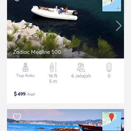
Zodiac Medline 500
Tiup Kaku
16 ft
6 Jelajah
0
5 m
$
499
/hari