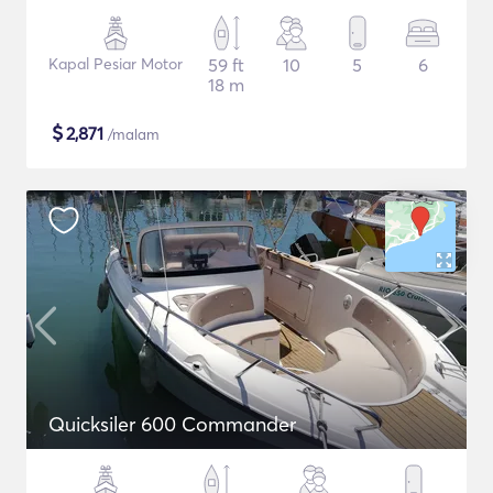
Kapal Pesiar Motor
59 ft
10
5
6
18 m
$
2,871
/malam
Quicksiler 600 Commander