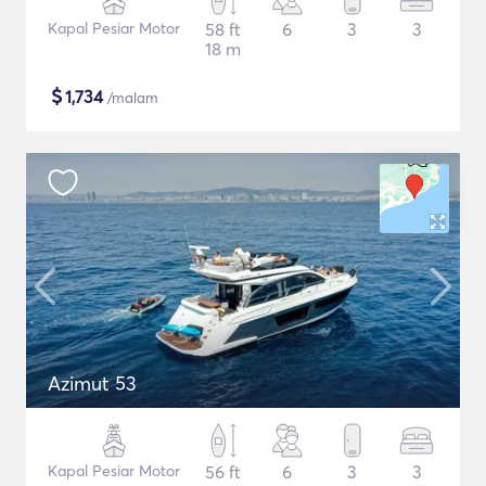
Kapal Pesiar Motor
58 ft
6
3
3
18 m
$
1,734
/malam
Azimut 53
Kapal Pesiar Motor
56 ft
6
3
3