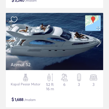
$
5,340
/malam
Azimut 52
Kapal Pesiar Motor
52 ft
6
3
3
16 m
$
1,688
/malam