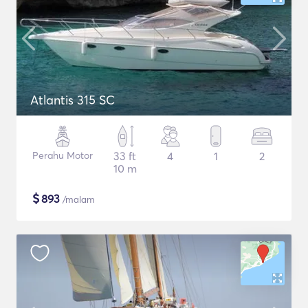
Atlantis 315 SC
Perahu Motor
33 ft
4
1
2
10 m
$
893
/malam