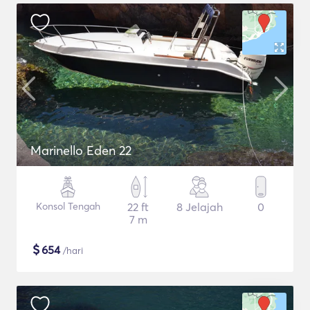
Marinello Eden 22
Konsol Tengah
22 ft
8 Jelajah
0
7 m
$
654
/hari