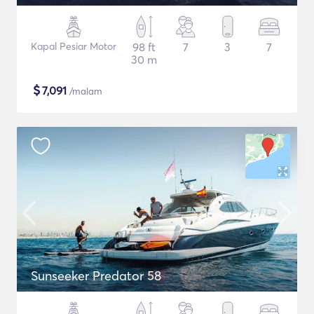
Kapal Pesiar Motor
98 ft
7
3
7
30 m
$
7,091
/malam
Sunseeker Predator 58