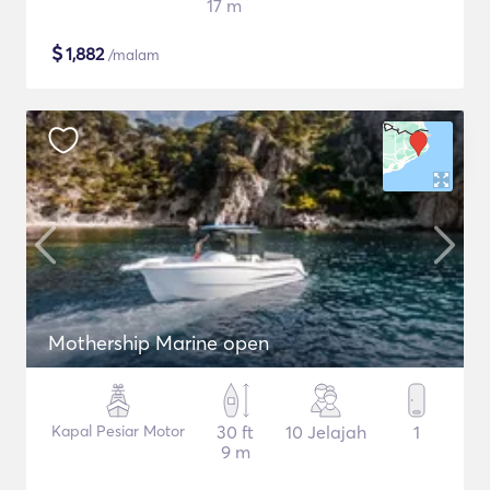
17 m
$
1,882
/malam
Mothership Marine open
Kapal Pesiar Motor
30 ft
10 Jelajah
1
9 m