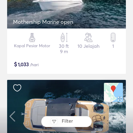
Mothership Marine open
Kapal Pesiar Motor
30 ft
10 Jelajah
1
9 m
$
1,033
/hari
Filter