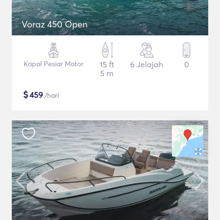
Voraz 450 Open
Kapal Pesiar Motor
15 ft
6 Jelajah
0
5 m
$
459
/hari