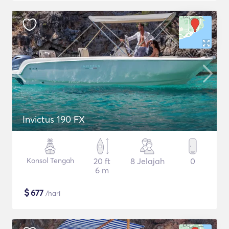
Invictus 190 FX
Konsol Tengah
20 ft
8 Jelajah
0
6 m
$
677
/hari