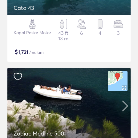
Cata 43
Kapal Pesiar Motor
43 ft
6
4
3
13 m
$
1,721
/malam
Zodiac Medline 500