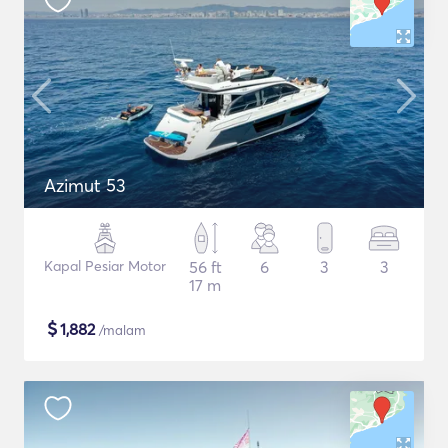
Azimut 53
Kapal Pesiar Motor
56 ft
6
3
3
17 m
$
1,882
/malam