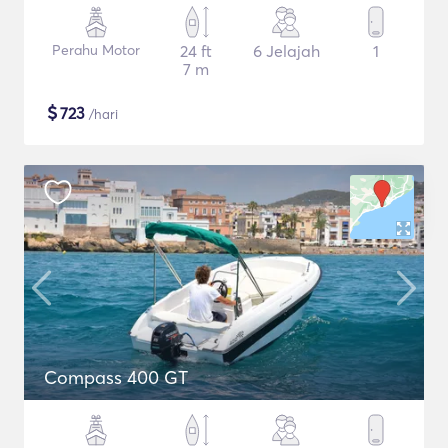
Perahu Motor
24 ft
6 Jelajah
1
7 m
$
723
/hari
Compass 400 GT