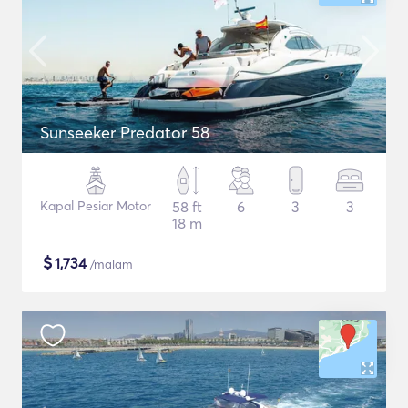
Sunseeker Predator 58
Kapal Pesiar Motor
58 ft
6
3
3
18 m
$
1,734
/malam