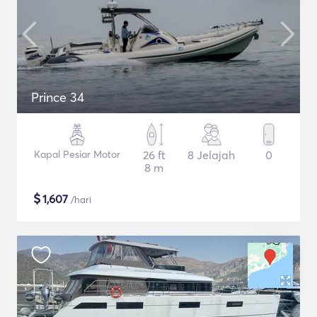
Prince 34
Kapal Pesiar Motor
26 ft
8 Jelajah
0
8 m
$
1,607
/hari