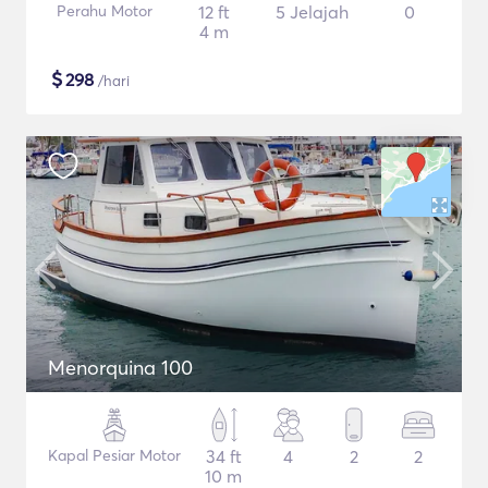
Perahu Motor
12 ft
5 Jelajah
0
4 m
$
298
/hari
Menorquina 100
Kapal Pesiar Motor
34 ft
4
2
2
10 m