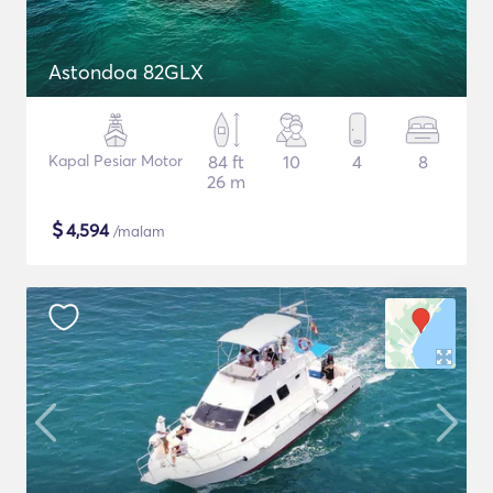
Astondoa 82GLX
Kapal Pesiar Motor
84 ft
10
4
8
26 m
$
4,594
/malam