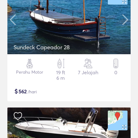
Sundeck Capeador 28
Perahu Motor
19 ft
7 Jelajah
0
6 m
$
562
/hari