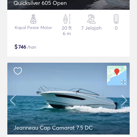
Quicksilver 605 Open
Kapal Pesiar Motor
20 ft
7 Jelajah
0
6 m
$
746
/hari
Jeanneau Cap Camarat 7.5 DC