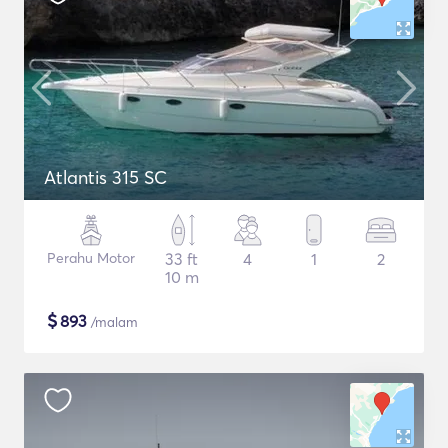
Atlantis 315 SC
Perahu Motor
33 ft
4
1
2
10 m
$
893
/malam