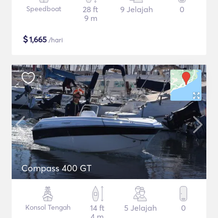
Speedboat
28 ft
9 Jelajah
0
9 m
$
1,665
/hari
Compass 400 GT
Konsol Tengah
14 ft
5 Jelajah
0
4 m