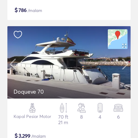
$
786
/malam
Doqueve 70
Kapal Pesiar Motor
70 ft
8
4
6
21 m
$
3,299
/malam