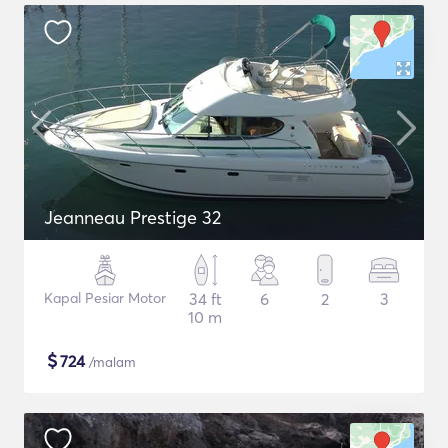
Jeanneau Prestige 32
Kapal Pesiar Motor
34 ft
6
2
3
10 m
$
724
/malam