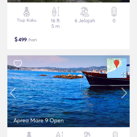
Tiup Kaku
16 ft
6 Jelajah
0
5 m
$
499
/hari
Aprea Mare 9 Open