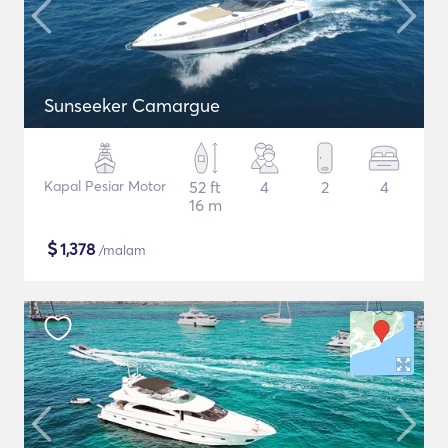
Sunseeker Camargue
Kapal Pesiar Motor
52 ft
4
2
4
16 m
$
1,378
/malam