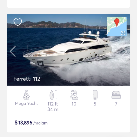
Ferretti 112
Mega Yacht
112 ft
10
5
7
34 m
$
13,896
/malam