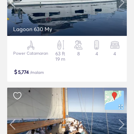
Lagoon 630 My
Power Catamaran
63 ft
8
4
4
19 m
$
5,774
/malam