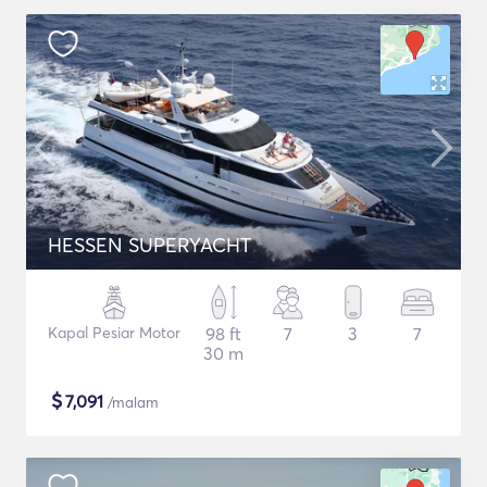
HESSEN SUPERYACHT
Kapal Pesiar Motor
98 ft
7
3
7
30 m
$
7,091
/malam