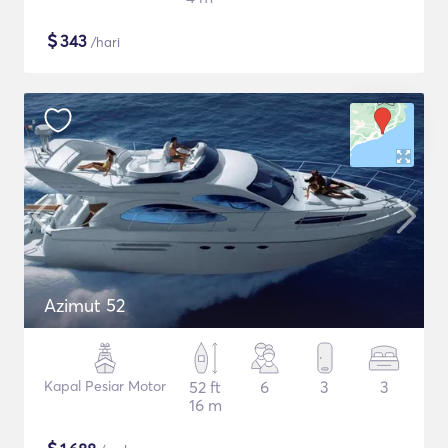
$
343
/hari
Azimut 52
Kapal Pesiar Motor
52 ft
6
3
3
16 m