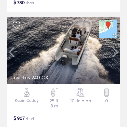
$
780
/hari
Invictus 240 CX
Kabin Cuddy
25 ft
10 Jelajah
0
8 m
$
907
/hari