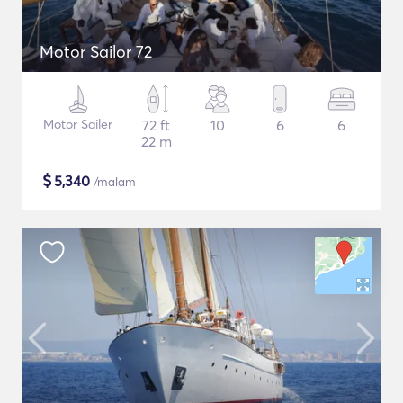
Motor Sailor 72
Motor Sailer
72 ft
10
6
6
22 m
$
5,340
/malam