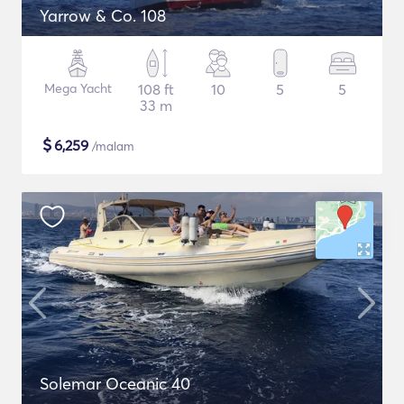
Yarrow & Co. 108
Mega Yacht
108 ft
10
5
5
33 m
$
6,259
/malam
Solemar Oceanic 40