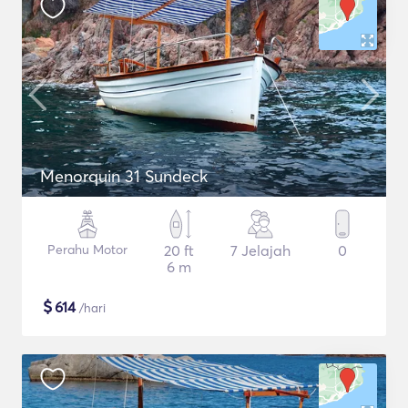
Menorquin 31 Sundeck
Perahu Motor
20 ft
7 Jelajah
0
6 m
$
614
/hari