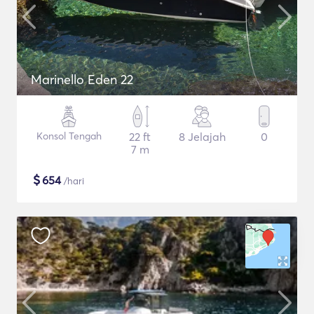
Marinello Eden 22
Konsol Tengah
22 ft
8 Jelajah
0
7 m
$
654
/hari