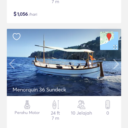
7 m
$
1,056
/hari
Menorquin 36 Sundeck
Perahu Motor
24 ft
10 Jelajah
0
7 m