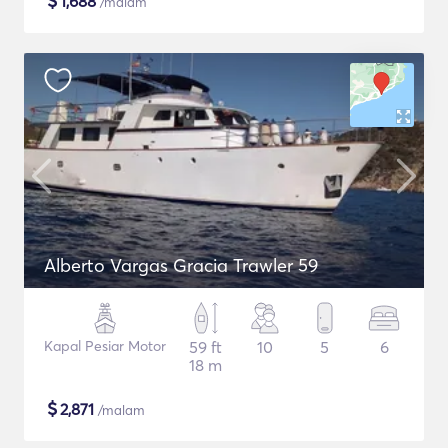
$
1,688
/malam
Alberto Vargas Gracia Trawler 59
Kapal Pesiar Motor
59 ft
10
5
6
18 m
$
2,871
/malam