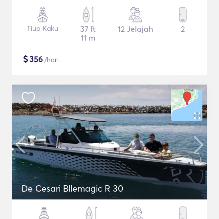
Tiup Kaku
37 ft
12 Jelajah
2
11 m
$
356
/hari
De Cesari Bllemagic R 30