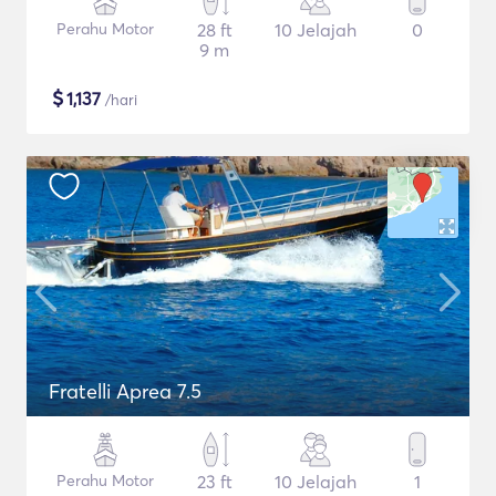
Perahu Motor
28 ft
10 Jelajah
0
9 m
$
1,137
/hari
Fratelli Aprea 7.5
Perahu Motor
23 ft
10 Jelajah
1