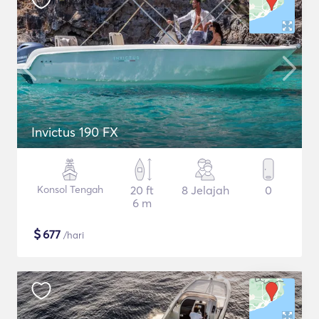
Invictus 190 FX
Konsol Tengah
20 ft
8 Jelajah
0
6 m
$
677
/hari