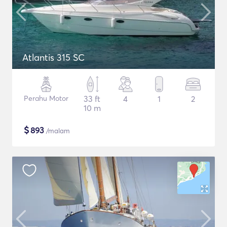
Atlantis 315 SC
Perahu Motor
33 ft
4
1
2
10 m
$
893
/malam