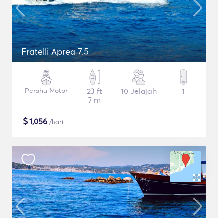
Fratelli Aprea 7.5
Perahu Motor
23 ft
10 Jelajah
1
7 m
$
1,056
/hari