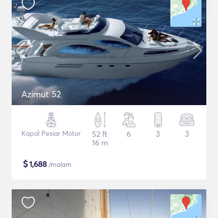
Azimut 52
Kapal Pesiar Motor
52 ft
6
3
3
16 m
$
1,688
/malam