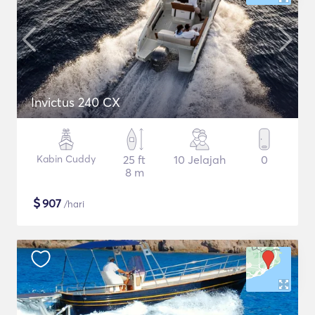
Invictus 240 CX
Kabin Cuddy
25 ft
10 Jelajah
0
8 m
$
907
/hari