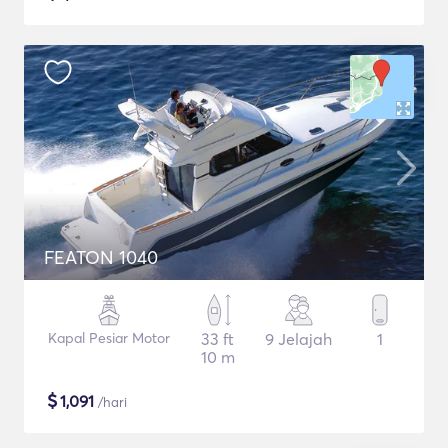
FEATON 1040
Kapal Pesiar Motor
33 ft
9 Jelajah
1
10 m
$
1,091
/hari