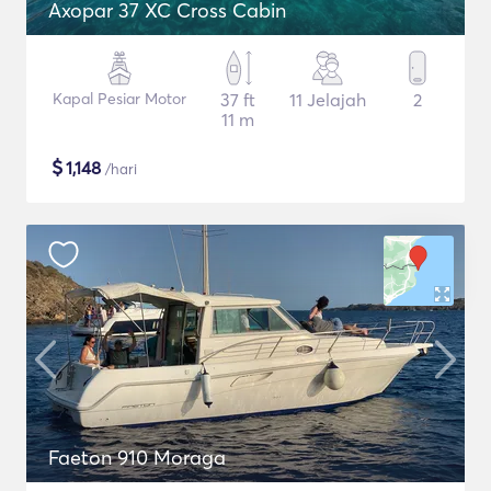
Axopar 37 XC Cross Cabin
Kapal Pesiar Motor
37 ft
11 Jelajah
2
11 m
$
1,148
/hari
Faeton 910 Moraga