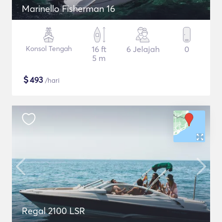
Marinello Fisherman 16
Konsol Tengah
16 ft
6 Jelajah
0
5 m
$
493
/hari
Regal 2100 LSR