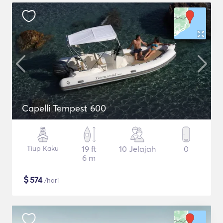
Capelli Tempest 600
Tiup Kaku
19 ft
10 Jelajah
0
6 m
$
574
/hari