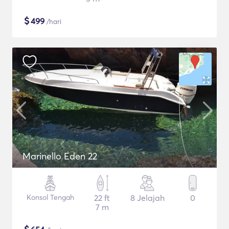
$
499
/hari
Marinello Eden 22
Konsol Tengah
22 ft
8 Jelajah
0
7 m