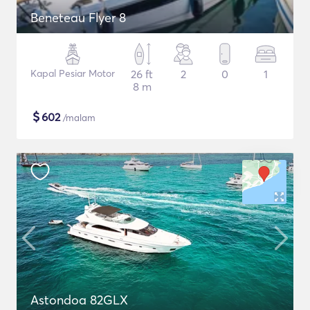
Beneteau Flyer 8
Kapal Pesiar Motor
26 ft
2
0
1
8 m
$
602
/malam
Astondoa 82GLX