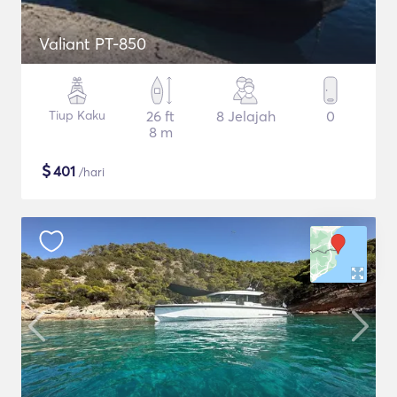
Valiant PT-850
Tiup Kaku
26 ft
8 Jelajah
0
8 m
$
401
/hari