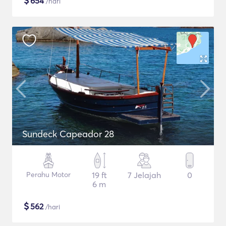
$
654
/hari
Sundeck Capeador 28
Perahu Motor
19 ft
7 Jelajah
0
6 m
$
562
/hari