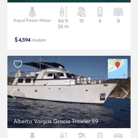
Kapal Pesiar Motor
84 ft
10
4
8
26 m
$
4,594
/malam
Alberto Vargas Gracia Trawler 59