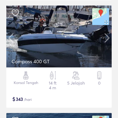
Compass 400 GT
Konsol Tengah
14 ft
5 Jelajah
0
4 m
$
343
/hari