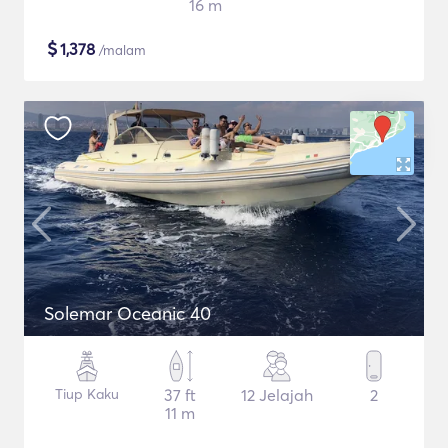
16 m
$
1,378
/malam
Solemar Oceanic 40
Tiup Kaku
37 ft
12 Jelajah
2
11 m