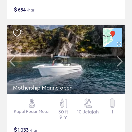
$
654
/hari
Mothership Marine open
Kapal Pesiar Motor
30 ft
10 Jelajah
1
9 m
$
1,033
/hari