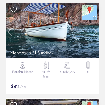
Menorquin 31 Sundeck
Perahu Motor
20 ft
7 Jelajah
0
6 m
$
614
/hari