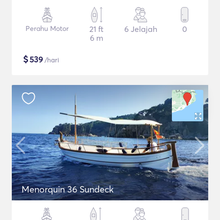
Perahu Motor
21 ft
6 Jelajah
0
6 m
$
539
/hari
Menorquin 36 Sundeck