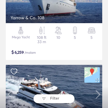
Yarrow & Co. 108
Mega Yacht
108 ft
10
5
5
33 m
$
6,259
/malam
Filter