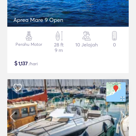
Aprea Mare 9 Open
Perahu Motor
28 ft
10 Jelajah
0
9 m
$
1,137
/hari