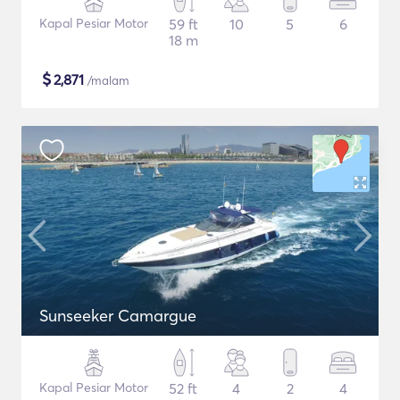
Kapal Pesiar Motor
59 ft
10
5
6
18 m
$
2,871
/malam
Sunseeker Camargue
Kapal Pesiar Motor
52 ft
4
2
4