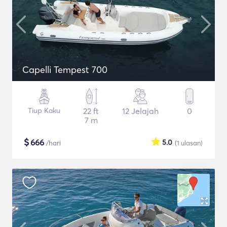
Capelli Tempest 700
Tiup Kaku
22 ft
12 Jelajah
0
7 m
$
666
5.0
/hari
(1
ulasan
)