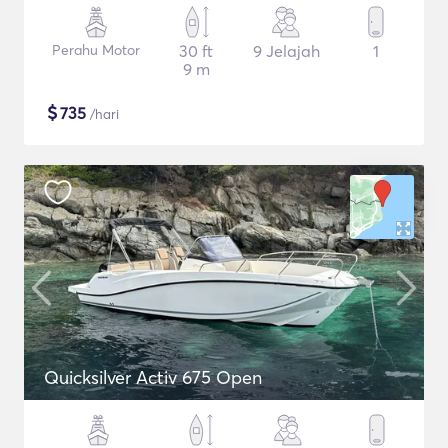
Perahu Motor
30 ft
9 Jelajah
1
9 m
$
735
/hari
Quicksilver Activ 675 Open