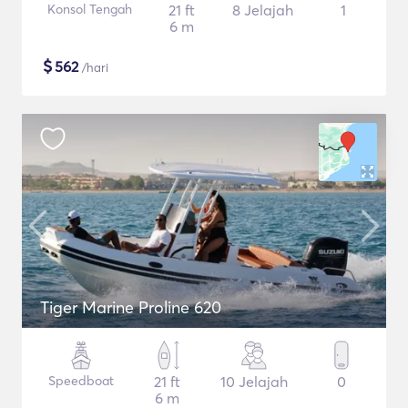
Konsol Tengah
21 ft
8 Jelajah
1
6 m
$
562
/hari
Tiger Marine Proline 620
Speedboat
21 ft
10 Jelajah
0
6 m