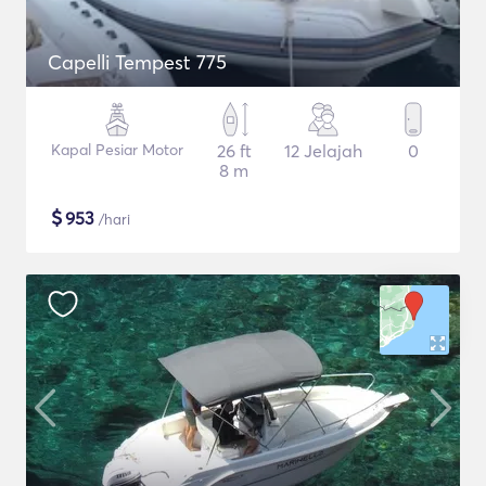
Capelli Tempest 775
Kapal Pesiar Motor
26 ft
12 Jelajah
0
8 m
$
953
/hari