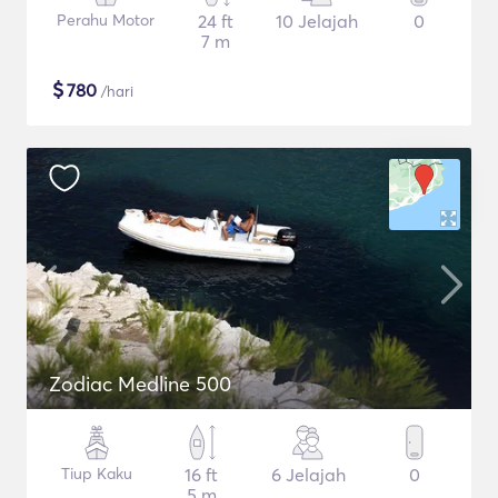
Perahu Motor
24 ft
10 Jelajah
0
7 m
$
780
/hari
Zodiac Medline 500
Tiup Kaku
16 ft
6 Jelajah
0
5 m