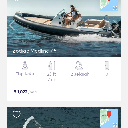
Zodiac Medline 7.5
Tiup Kaku
23 ft
12 Jelajah
0
7 m
$
1,022
/hari