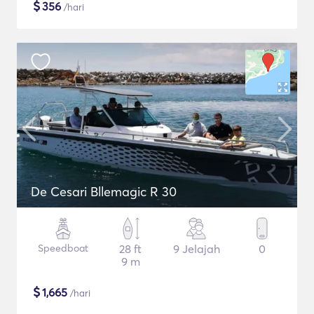
$
356
/hari
De Cesari Bllemagic R 30
Speedboat
28 ft
9 Jelajah
0
9 m
$
1,665
/hari