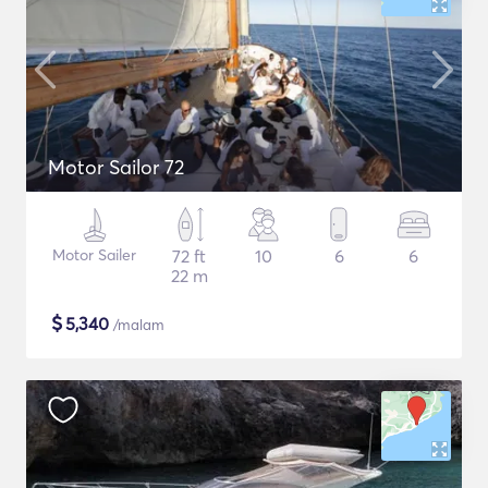
Motor Sailor 72
Motor Sailer
72 ft
10
6
6
22 m
$
5,340
/malam