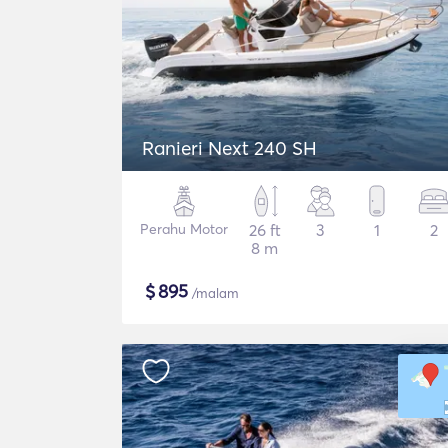
Ranieri Next 240 SH
Perahu Motor
26 ft
3
1
2
8 m
$
895
/malam