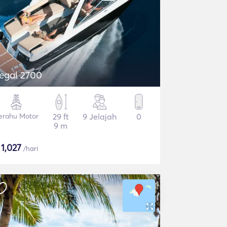
egal 2700
erahu Motor
29 ft
9 Jelajah
0
9 m
$
1,027
/hari