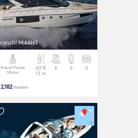
ranchi M44HT
Kapal Pesiar
43 ft
6
2
5
Motor
13 m
$
2,182
/malam