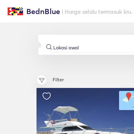
BednBlue
| Harga selalu termasuk kru.
Filter