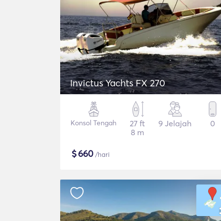
Invictus Yachts FX 270
Konsol Tengah
27 ft
9 Jelajah
0
8 m
$
660
/hari