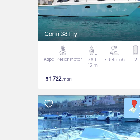
Garin 38 Fly
Kapal Pesiar Motor
38 ft
7 Jelajah
2
12 m
$
1,722
/hari