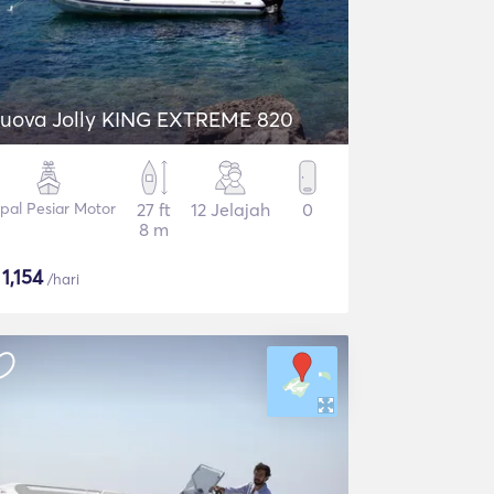
uova Jolly KING EXTREME 820
pal Pesiar Motor
27 ft
12 Jelajah
0
8 m
$
1,154
/hari