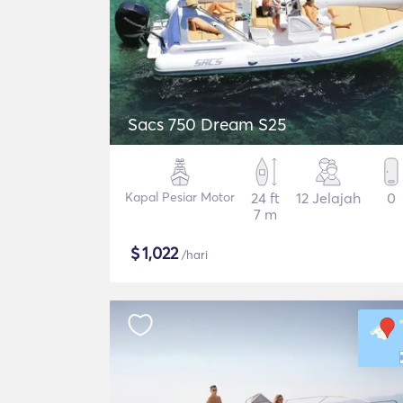
Sacs 750 Dream S25
Kapal Pesiar Motor
24 ft
12 Jelajah
0
7 m
$
1,022
/hari