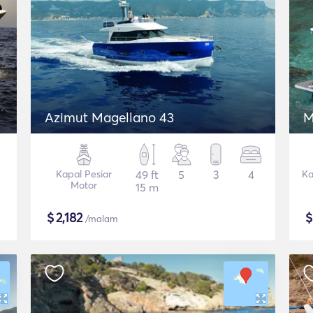
Azimut Magellano 43
M
Kapal Pesiar
49 ft
5
3
4
Ka
Motor
15 m
$
2,182
/malam