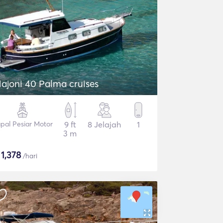
ajoni 40 Palma cruises
pal Pesiar Motor
9 ft
8 Jelajah
1
3 m
$
1,378
/hari