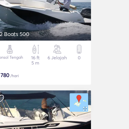
2 Boats 500
onsol Tengah
16 ft
6 Jelajah
0
5 m
$
780
/hari