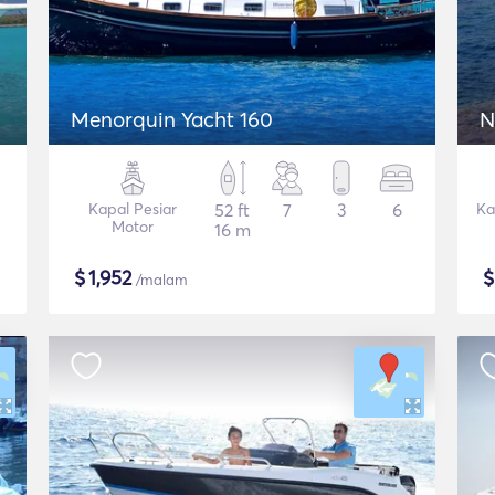
Menorquin Yacht 160
N
Kapal Pesiar
52 ft
7
3
6
Ka
Motor
16 m
$
1,952
/malam