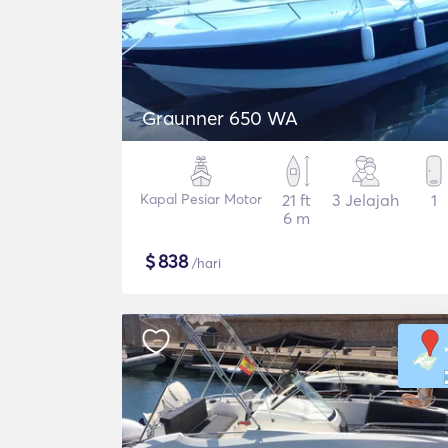
Graunner 650 WA
Kapal Pesiar Motor
21 ft
3 Jelajah
1
6 m
$
838
/hari