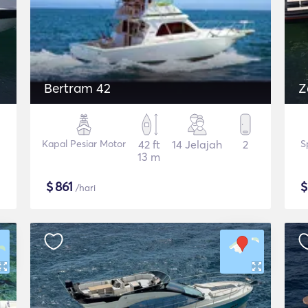
Bertram 42
Z
Kapal Pesiar Motor
42 ft
14 Jelajah
2
S
13 m
$
861
/hari