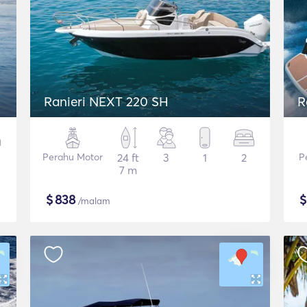
Ranieri NEXT 220 SH
R
Perahu Motor
24 ft
3
1
2
P
7 m
$
838
/malam