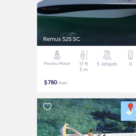
Remus 525 SC
Perahu Motor
17 ft
5 Jelajah
0
5 m
$
780
/hari