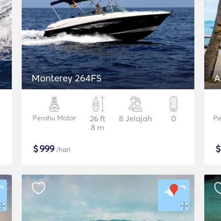
Monterey 264FS
A
Perahu Motor
26 ft
8 Jelajah
0
Pe
8 m
$
999
/hari