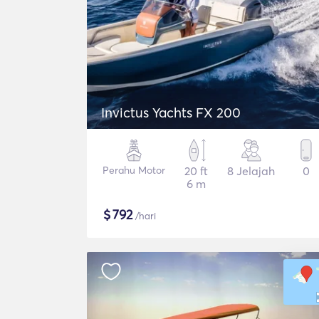
Invictus Yachts FX 200
Perahu Motor
20 ft
8 Jelajah
0
6 m
$
792
/hari