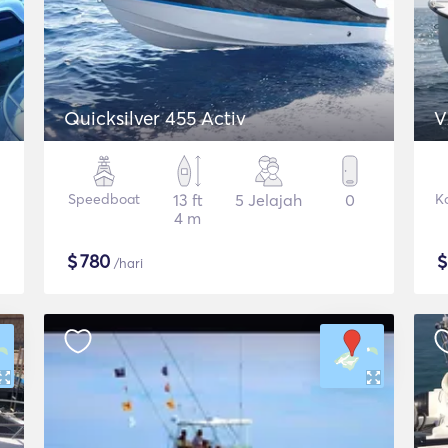
Quicksilver 455 Activ
V
Speedboat
13 ft
5 Jelajah
0
K
4 m
$
780
/hari