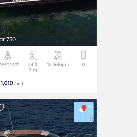
ar 750
peedboat
24 ft
12 Jelajah
0
7 m
$
1,010
/hari