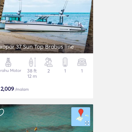
xopar 37 Sun Top Brabus line
rahu Motor
38 ft
2
1
1
12 m
$
2,009
/malam