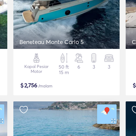
Beneteau Monte Carlo 5
C
Kapal Pesiar
50 ft
6
3
3
Motor
15 m
$
2,756
/malam