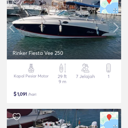
Rinker Fiesta Vee 250
Kapal Pesiar Motor
29 ft
7 Jelajah
1
9 m
$
1,091
/hari