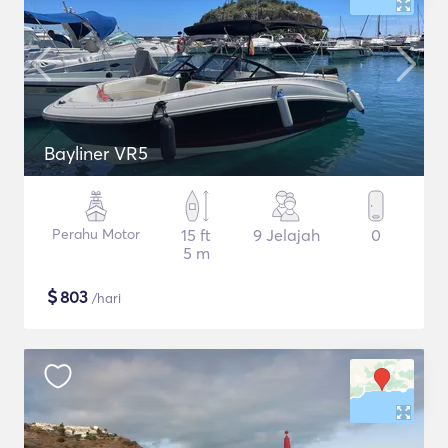
Bayliner VR5
Perahu Motor
15 ft
9 Jelajah
0
5 m
$
803
/hari