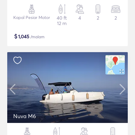
Kapal Pesiar Motor
40 ft
4
2
2
12 m
$
1,045
/malam
Nuva M6