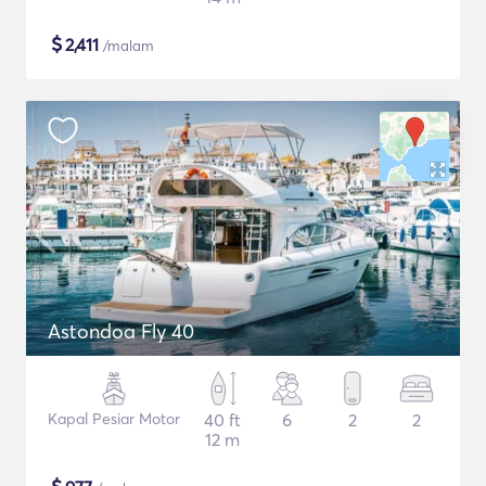
$
2,411
/malam
Astondoa Fly 40
Kapal Pesiar Motor
40 ft
6
2
2
12 m