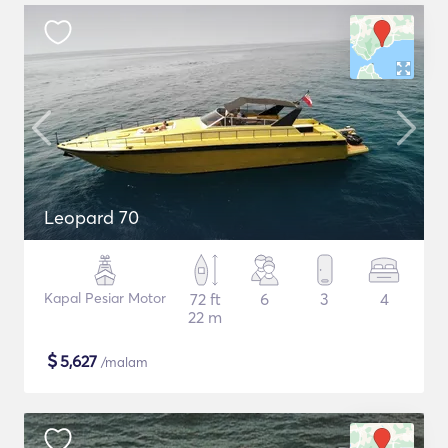
Leopard 70
Kapal Pesiar Motor
72 ft
6
3
4
22 m
$
5,627
/malam