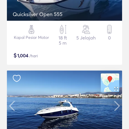
Quicksilver Open 555
Kapal Pesiar Motor
18 ft
5 Jelajah
0
5 m
$
1,004
/hari