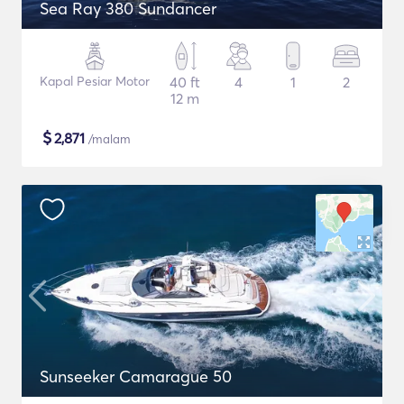
Sea Ray 380 Sundancer
Kapal Pesiar Motor
40 ft
4
1
2
12 m
$
2,871
/malam
Sunseeker Camarague 50