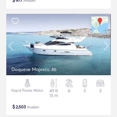
$
977
/malam
Doqueve Majestic 46
Kapal Pesiar Motor
49 ft
6
3
3
15 m
$
2,503
/malam