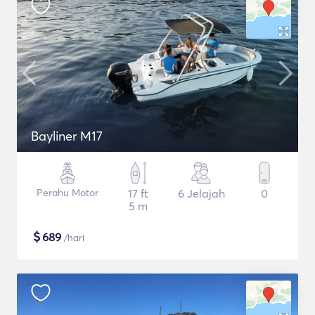
Bayliner M17
Perahu Motor
17 ft
6 Jelajah
0
5 m
$
689
/hari