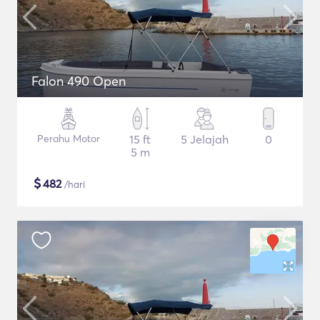
Falon 490 Open
Perahu Motor
15 ft
5 Jelajah
0
5 m
$
482
/hari