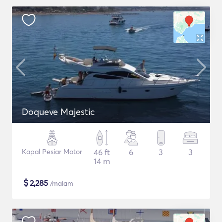
Doqueve Majestic
Kapal Pesiar Motor
46 ft
6
3
3
14 m
$
2,285
/malam