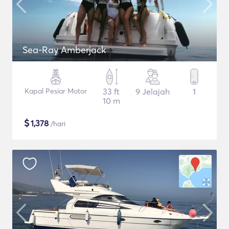
Sea-Ray Amberjack
Kapal Pesiar Motor
33 ft
9 Jelajah
1
10 m
$
1,378
/hari