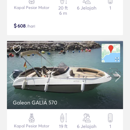
Kapal Pesiar Motor
20 ft
6 Jelajah
1
6 m
$
608
/hari
Galeon GALIA 570
Kapal Pesiar Motor
19 ft
6 Jelajah
1