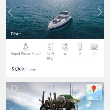
Fibre
Kapal Pesiar Motor
62 ft
4
2
2
19 m
$
1,389
/malam