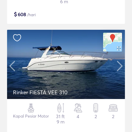
6 m
$
608
/hari
Rinker FIESTA VEE 310
Kapal Pesiar Motor
31 ft
4
2
2
9 m