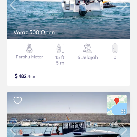
Voraz 500 Open
Perahu Motor
15 ft
6 Jelajah
0
5 m
$
482
/hari