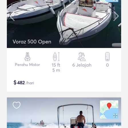
Voraz 500 Open
Perahu Motor
15 ft
6 Jelajah
0
5 m
$
482
/hari