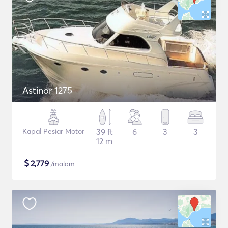
Astinor 1275
Kapal Pesiar Motor
39 ft
6
3
3
12 m
$
2,779
/malam