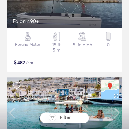
Falon 490+
Perahu Motor
15 ft
5 Jelajah
0
5 m
$
482
/hari
Filter