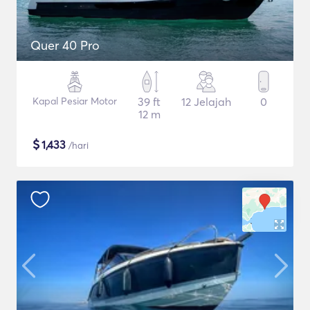
Quer 40 Pro
Kapal Pesiar Motor
39 ft
12 Jelajah
0
12 m
$
1,433
/hari