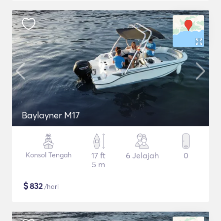
Baylayner M17
Konsol Tengah
17 ft
6 Jelajah
0
5 m
$
832
/hari