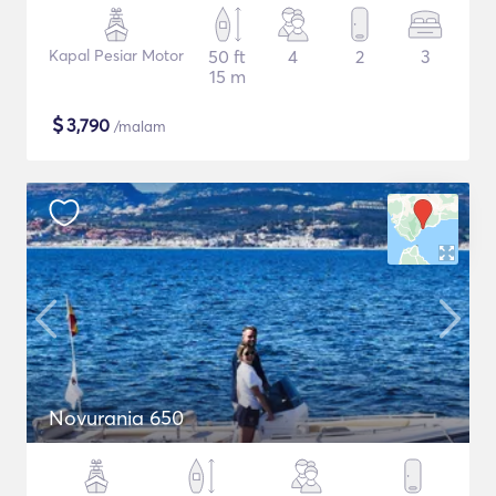
Kapal Pesiar Motor
50 ft
4
2
3
15 m
$
3,790
/malam
Novurania 650