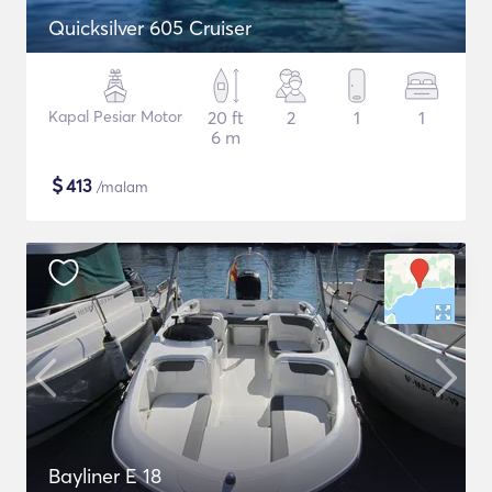
Quicksilver 605 Cruiser
Kapal Pesiar Motor
20 ft
2
1
1
6 m
$
413
/malam
Bayliner E 18