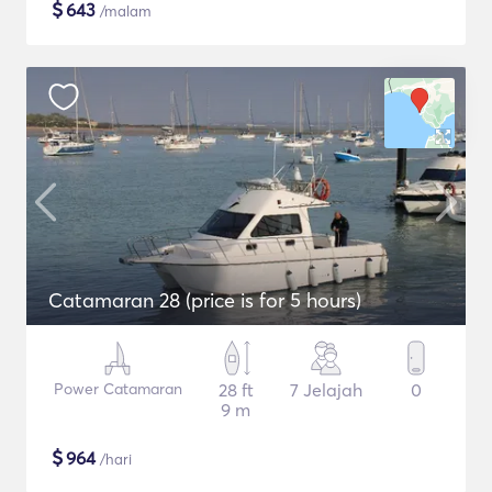
$
643
/malam
Catamaran 28 (price is for 5 hours)
Power Catamaran
28 ft
7 Jelajah
0
9 m
$
964
/hari