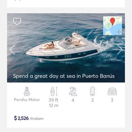
Spend a great day at sea in Puerto Banús
Perahu Motor
39 ft
4
2
3
12 m
$
2,526
/malam