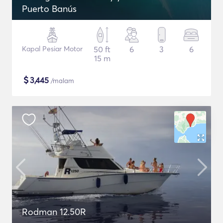
Puerto Banús
Kapal Pesiar Motor
50 ft
6
3
6
15 m
$
3,445
/malam
Rodman 12.50R