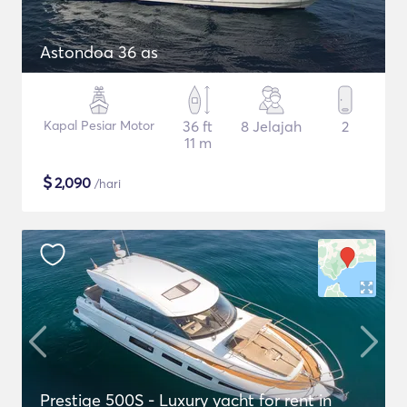
Astondoa 36 as
Kapal Pesiar Motor
36 ft
8 Jelajah
2
11 m
$
2,090
/hari
Prestige 500S - Luxury yacht for rent in