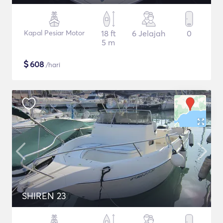
Kapal Pesiar Motor
18 ft
6 Jelajah
0
5 m
$
608
/hari
SHIREN 23