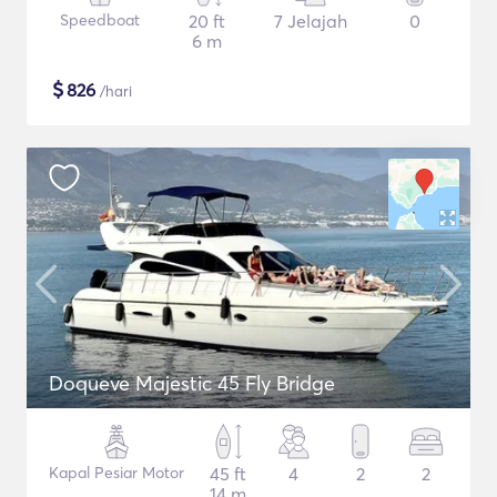
Speedboat
20 ft
7 Jelajah
0
6 m
$
826
/hari
Doqueve Majestic 45 Fly Bridge
Kapal Pesiar Motor
45 ft
4
2
2
14 m