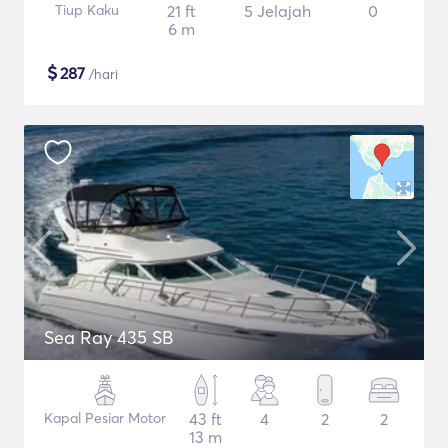
Tiup Kaku
21 ft
5 Jelajah
0
6 m
$
287
/hari
Sea Ray 435 SB
Kapal Pesiar Motor
43 ft
4
2
2
13 m