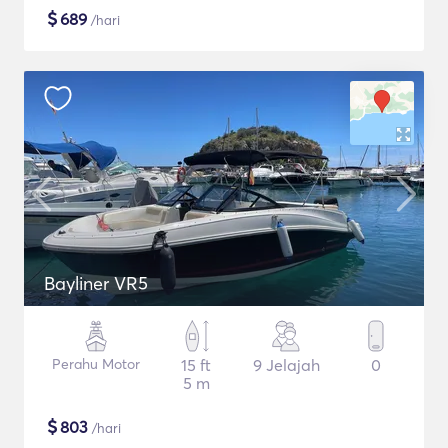
$
689
/hari
Bayliner VR5
Perahu Motor
15 ft
9 Jelajah
0
5 m
$
803
/hari