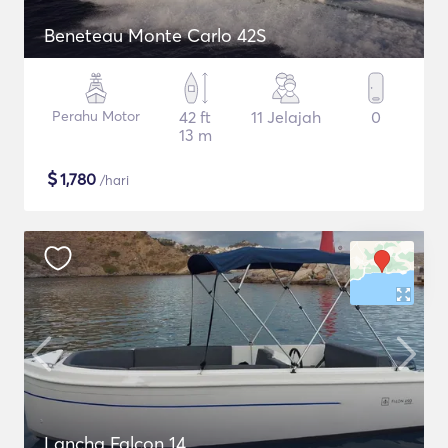
Beneteau Monte Carlo 42S
Perahu Motor
42 ft
11 Jelajah
0
13 m
$
1,780
/hari
Lancha Falcon 14