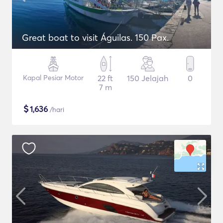
Great boat to visit Águilas. 150 Pax.
Kapal Pesiar Motor
22 ft
150 Jelajah
0
7 m
$
1,636
/hari