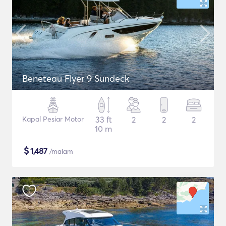
Beneteau Flyer 9 Sundeck
Kapal Pesiar Motor
33 ft
2
2
2
10 m
$
1,487
/malam