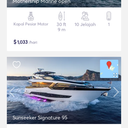
Mothership Marine open
Kapal Pesiar Motor
30 ft
10 Jelajah
1
9 m
$
1,033
/hari
Sunseeker Signature 95