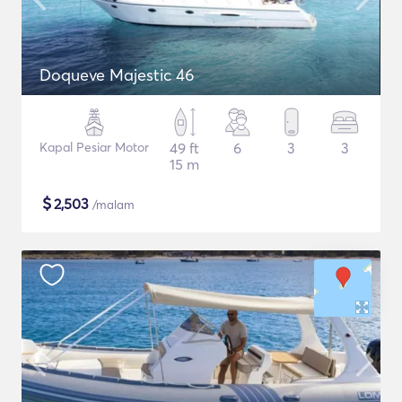
Doqueve Majestic 46
Kapal Pesiar Motor
49 ft
6
3
3
15 m
$
2,503
/malam