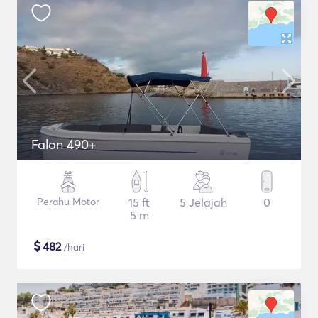
Falon 490+
Perahu Motor
15 ft
5 Jelajah
0
5 m
$
482
/hari