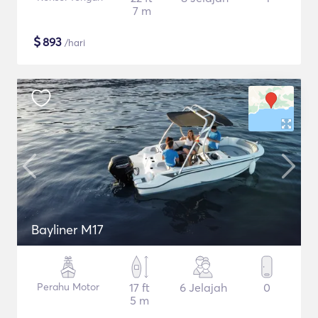
7 m
$
893
/hari
Bayliner M17
Perahu Motor
17 ft
6 Jelajah
0
5 m