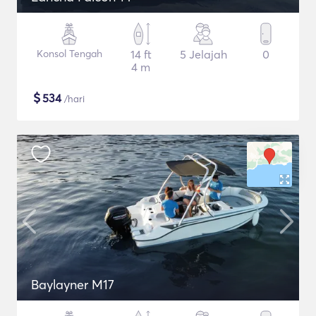
Konsol Tengah
14 ft
5 Jelajah
0
4 m
$
534
/hari
Baylayner M17