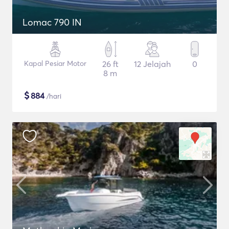
Lomac 790 IN
Kapal Pesiar Motor
26 ft
12 Jelajah
0
8 m
$
884
/hari