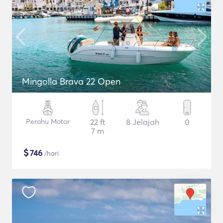
Mingolla Brava 22 Open
Perahu Motor
22 ft
8 Jelajah
0
7 m
$
746
/hari