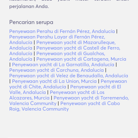
perjalanan Anda.
Pencarian serupa
Penyewaan Perahu di Fernán Pérez, Andalucía
|
Penyewaan Perahu Layar di Fernán Pérez,
Andalucía
|
Penyewaan yacht di Mazarulleque,
Andalucía
|
Penyewaan yacht di Castell de Ferro,
Andalucía
|
Penyewaan yacht di Gualchos,
Andalucía
|
Penyewaan yacht di Cartagena, Murcia
|
Penyewaan yacht di La Garnatilla, Andalucía
|
Penyewaan yacht di Carchuna, Andalucía
|
Penyewaan yacht di Velez de Benaudalla, Andalucía
|
Penyewaan yacht di La Union, Murcia
|
Penyewaan
yacht di Chite, Andalucía
|
Penyewaan yacht di El
Valle, Andalucía
|
Penyewaan yacht di Los
Alcazares, Murcia
|
Penyewaan yacht di Torremendo,
Valencia Community
|
Penyewaan yacht di Cabo
Roig, Valencia Community