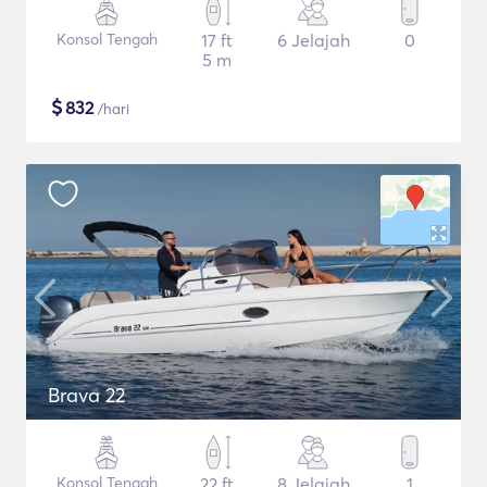
Konsol Tengah
17 ft
6 Jelajah
0
5 m
$
832
/hari
Brava 22
Konsol Tengah
22 ft
8 Jelajah
1