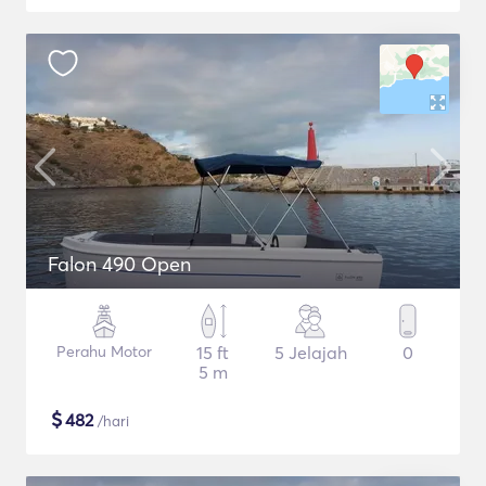
Falon 490 Open
Perahu Motor
15 ft
5 Jelajah
0
5 m
$
482
/hari