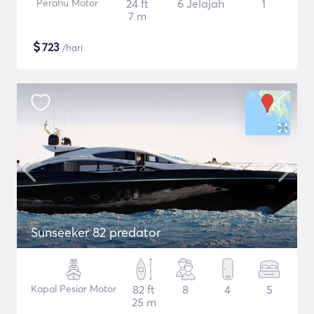
Perahu Motor
24 ft
6 Jelajah
1
7 m
$
723
/hari
Sunseeker 82 predator
Kapal Pesiar Motor
82 ft
8
4
5
25 m