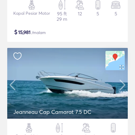
Kapal Pesiar Motor
95 ft
12
5
5
29 m
$
15,981
/malam
Jeanneau Cap Camarat 7.5 DC