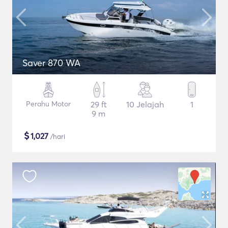
Saver 870 WA
Perahu Motor
29 ft
10 Jelajah
1
9 m
$
1,027
/hari