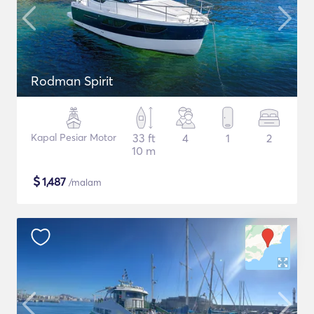
Rodman Spirit
Kapal Pesiar Motor
33 ft
4
1
2
10 m
$
1,487
/malam