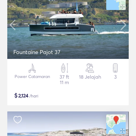
Fountaine Pajot 37
Power Catamaran
37 ft
18 Jelajah
3
11 m
$
2,124
/hari