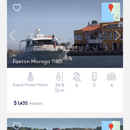
Faeton Moraga 1180
Kapal Pesiar Motor
39 ft
6
3
4
12 m
$
1,435
/malam