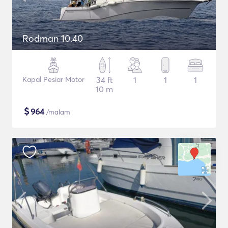
Rodman 10.40
Kapal Pesiar Motor
34 ft
1
1
1
10 m
$
964
/malam