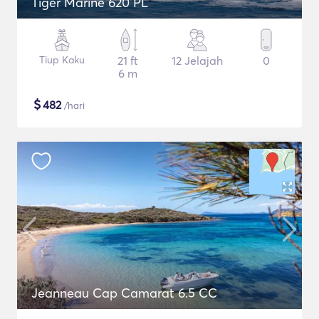
Tiger Marine 620 PL
Tiup Kaku
21 ft
12 Jelajah
0
6 m
$
482
/hari
Jeanneau Cap Camarat 6.5 CC