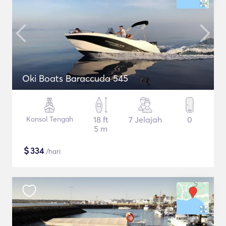
Oki Boats Baraccuda 545
Konsol Tengah
18 ft
7 Jelajah
0
5 m
$
334
/hari