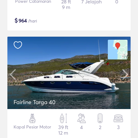
Power Catamaran
28 ft
7 Jelajah
0
9 m
$
964
/hari
Fairline Targa 40
Kapal Pesiar Motor
39 ft
4
2
3
12 m