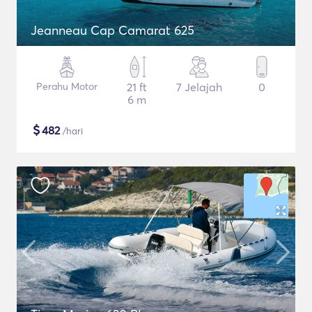
Jeanneau Cap Camarat 625
Perahu Motor
21 ft
7 Jelajah
0
6 m
$
482
/hari