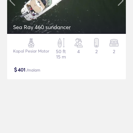
Sea Ray 460 sundancer
Kapal Pesiar Motor
50 ft
4
2
2
15 m
$
401
/malam