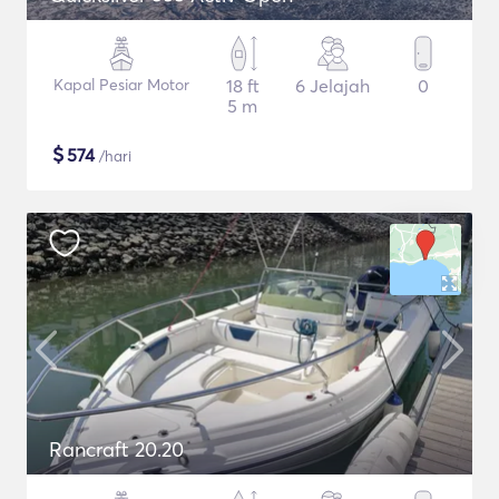
Kapal Pesiar Motor
18 ft
6 Jelajah
0
5 m
$
574
/hari
Rancraft 20.20