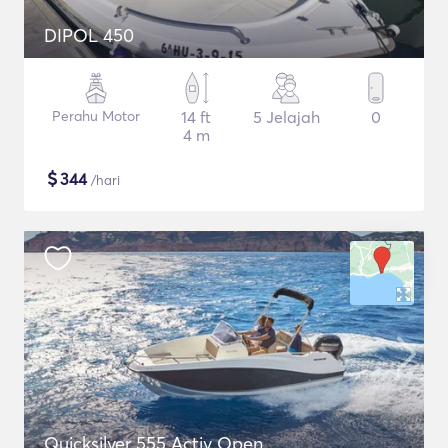
DIPOL 450
Perahu Motor
14 ft
5 Jelajah
0
4 m
$
344
/hari
Quicksilver 555 Activ Open