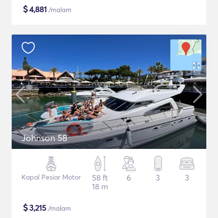
$
4,881
/malam
Johnson 58
Kapal Pesiar Motor
58 ft
6
3
3
18 m
$
3,215
/malam