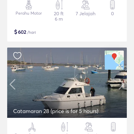
Perahu Motor
20 ft
7 Jelajah
0
6 m
$
602
/hari
Catamaran 28 (price is for 5 hours)