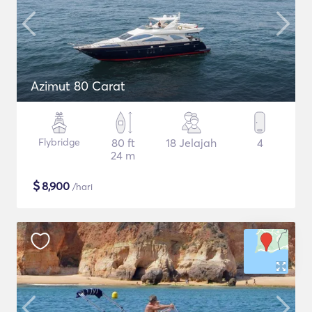
Azimut 80 Carat
Flybridge
80 ft
18 Jelajah
4
24 m
$
8,900
/hari