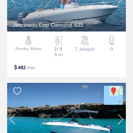
Jeanneau Cap Camarat 635
Perahu Motor
21 ft
7 Jelajah
0
6 m
$
482
/hari