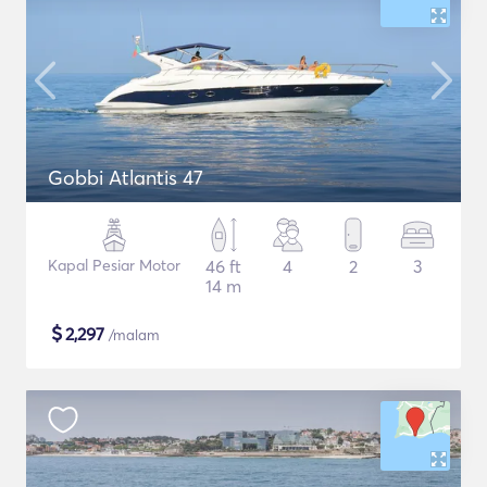
Gobbi Atlantis 47
Kapal Pesiar Motor
46 ft
4
2
3
14 m
$
2,297
/malam