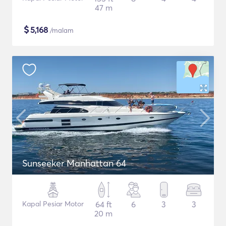
47 m
$
5,168
/malam
Sunseeker Manhattan 64
Kapal Pesiar Motor
64 ft
6
3
3
20 m