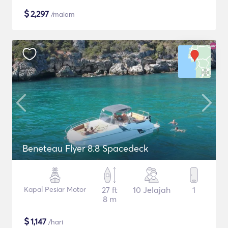
$
2,297
/malam
Beneteau Flyer 8.8 Spacedeck
Kapal Pesiar Motor
27 ft
10 Jelajah
1
8 m
$
1,147
/hari