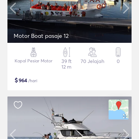
Motor Boat pasaje 12
Kapal Pesiar Motor
39 ft
70 Jelajah
0
12 m
$
964
/hari