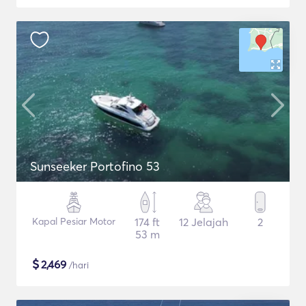
Sunseeker Portofino 53
Kapal Pesiar Motor
174 ft
12 Jelajah
2
53 m
$
2,469
/hari