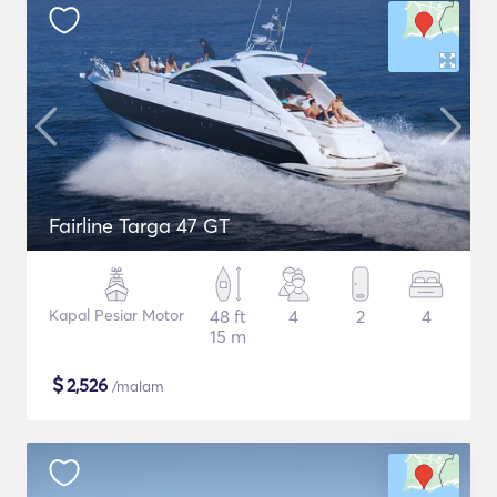
Fairline Targa 47 GT
Kapal Pesiar Motor
48 ft
4
2
4
15 m
$
2,526
/malam