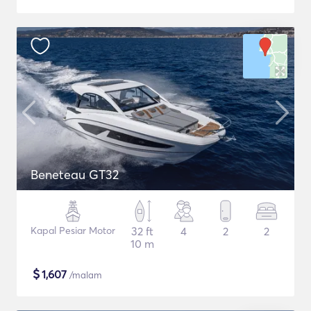
Beneteau GT32
Kapal Pesiar Motor
32 ft
4
2
2
10 m
$
1,607
/malam