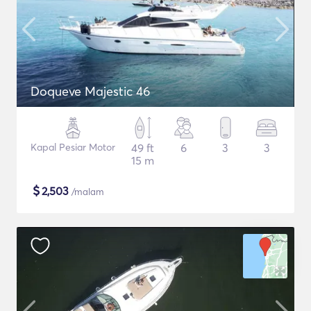
Doqueve Majestic 46
Kapal Pesiar Motor
49 ft
6
3
3
15 m
$
2,503
/malam