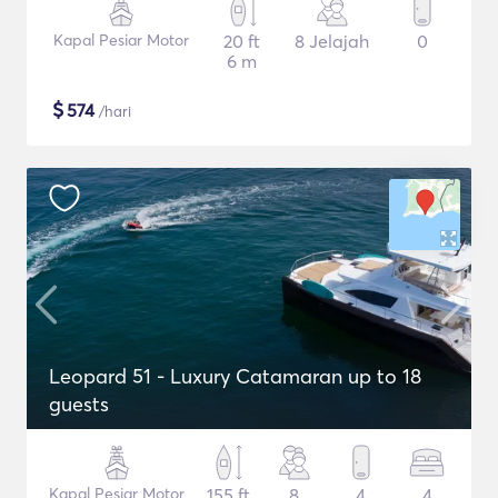
Kapal Pesiar Motor
20 ft
8 Jelajah
0
6 m
$
574
/hari
Leopard 51 - Luxury Catamaran up to 18
guests
Kapal Pesiar Motor
155 ft
8
4
4