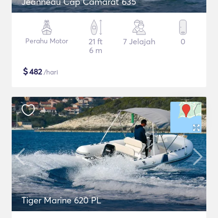
Jeanneau Cap Camarat 635
Perahu Motor
21 ft
7 Jelajah
0
6 m
$
482
/hari
Tiger Marine 620 PL