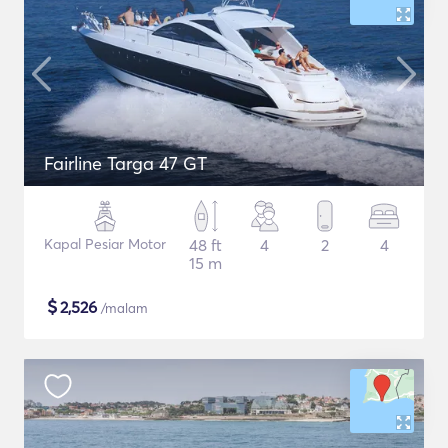
Fairline Targa 47 GT
Kapal Pesiar Motor
48 ft
4
2
4
15 m
$
2,526
/malam