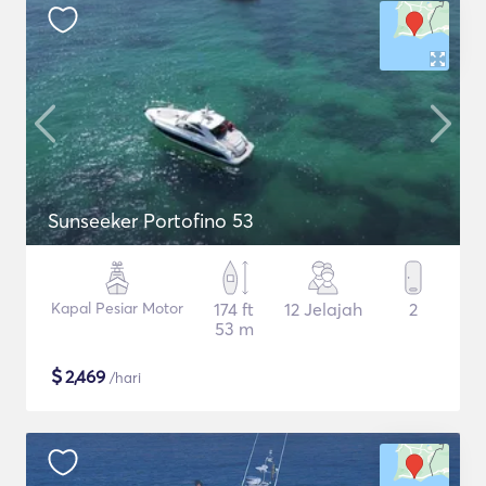
Sunseeker Portofino 53
Kapal Pesiar Motor
174 ft
12 Jelajah
2
53 m
$
2,469
/hari