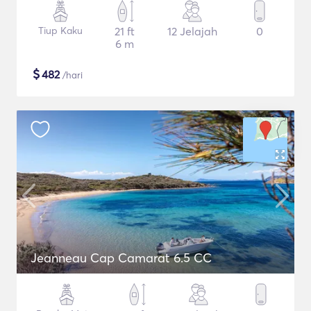
Tiup Kaku
21 ft
12 Jelajah
0
6 m
$
482
/hari
Jeanneau Cap Camarat 6.5 CC