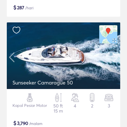
$
287
/hari
Sunseeker Camarague 50
Kapal Pesiar Motor
50 ft
4
2
3
15 m
$
3,790
/malam