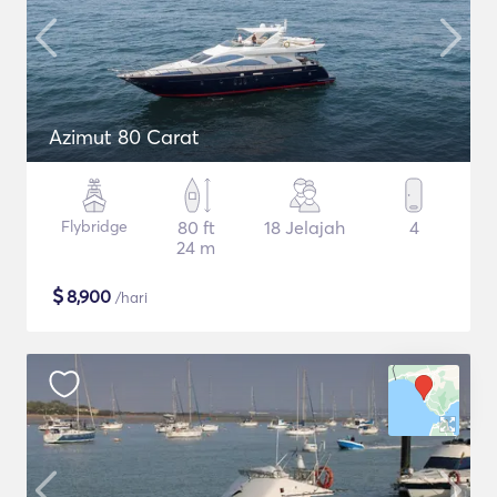
Azimut 80 Carat
Flybridge
80 ft
18 Jelajah
4
24 m
$
8,900
/hari