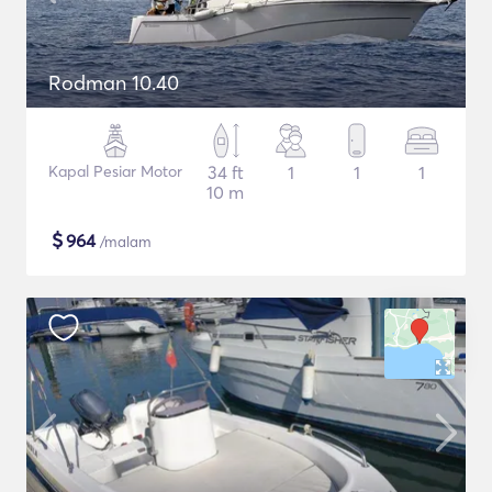
Rodman 10.40
Kapal Pesiar Motor
34 ft
1
1
1
10 m
$
964
/malam