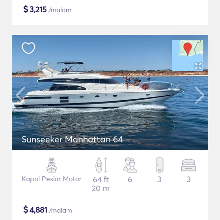
$
3,215
/malam
Sunseeker Manhattan 64
Kapal Pesiar Motor
64 ft
6
3
3
20 m
$
4,881
/malam