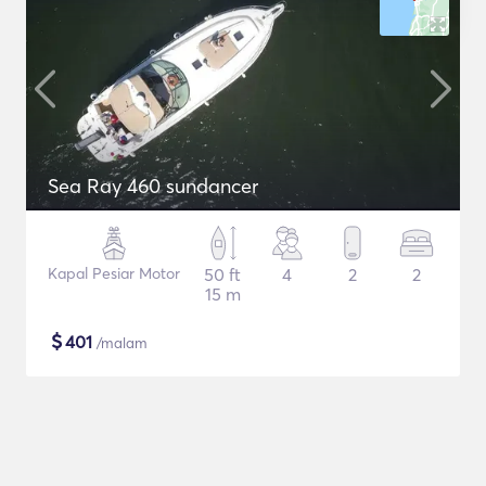
Sea Ray 460 sundancer
Kapal Pesiar Motor
50 ft
4
2
2
15 m
$
401
/malam