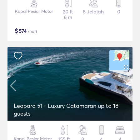
Kapal Pesiar Motor
20 ft
8 Jelajah
0
6 m
$
574
/hari
Leopard 51 - Luxury Catamaran up to 18
guests
Kapal Pesiar Motor
155 ft
8
4
4