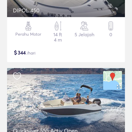
DIPOL 450
Perahu Motor
14 ft
5 Jelajah
0
4 m
$
344
/hari
Quicksilver 555 Activ Open