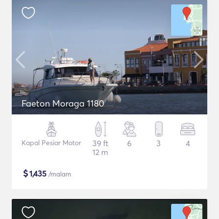
Faeton Moraga 1180
Kapal Pesiar Motor
39 ft
6
3
4
12 m
$
1,435
/malam