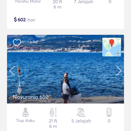
Perahu Motor
20 ft
7 Jelajah
0
6 m
$
602
/hari
Novurania 650
Tiup Kaku
21 ft
5 Jelajah
0
6 m