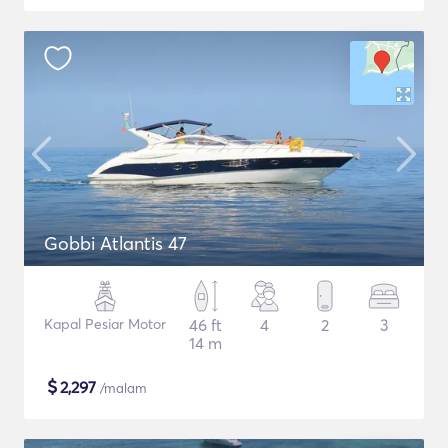
Gobbi Atlantis 47
Kapal Pesiar Motor
46 ft
4
2
3
14 m
$
2,297
/malam