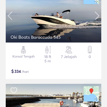
Oki Boats Baraccuda 545
Konsol Tengah
18 ft
7 Jelajah
0
5 m
$
334
/hari