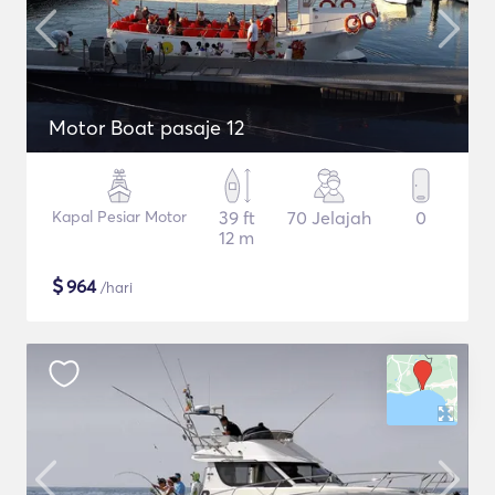
Motor Boat pasaje 12
Kapal Pesiar Motor
39 ft
70 Jelajah
0
12 m
$
964
/hari