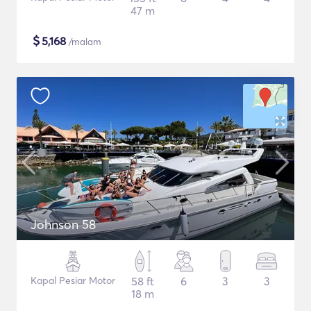
47 m
$
5,168
/malam
Johnson 58
Kapal Pesiar Motor
58 ft
6
3
3
18 m