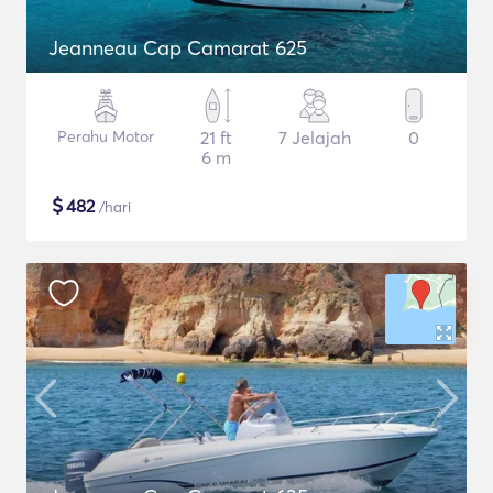
Jeanneau Cap Camarat 625
Perahu Motor
21 ft
7 Jelajah
0
6 m
$
482
/hari