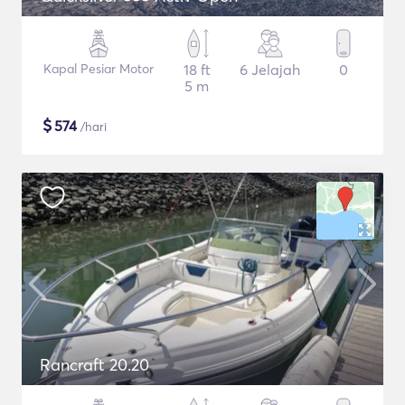
Kapal Pesiar Motor
18 ft
6 Jelajah
0
5 m
$
574
/hari
Rancraft 20.20