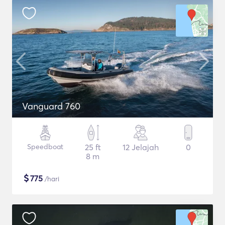
Vanguard 760
Speedboat
25 ft
12 Jelajah
0
8 m
$
775
/hari