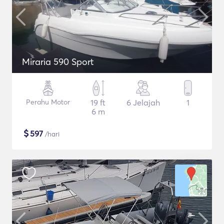
Miraria 590 Sport
Perahu Motor
19 ft
6 Jelajah
1
6 m
$
597
/hari