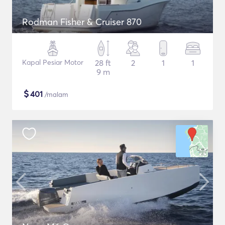
Rodman Fisher & Cruiser 870
Kapal Pesiar Motor
28 ft
2
1
1
9 m
$
401
/malam