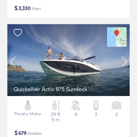
$
3,330
/hari
Quicksilver Activ 875 Sundeck
Perahu Motor
29 ft
4
2
2
9 m
$
679
/malam