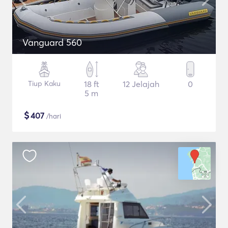
Vanguard 560
Tiup Kaku
18 ft
12 Jelajah
0
5 m
$
407
/hari