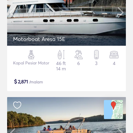
Motorboat Aresa 15E
Kapal Pesiar Motor
46 ft
6
3
4
14 m
$
2,871
/malam