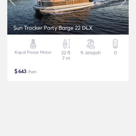
Sun Tracker Party Barge 22 DLX
Kapal Pesiar Motor
22 ft
9 Jelajah
0
7 m
$
643
/hari