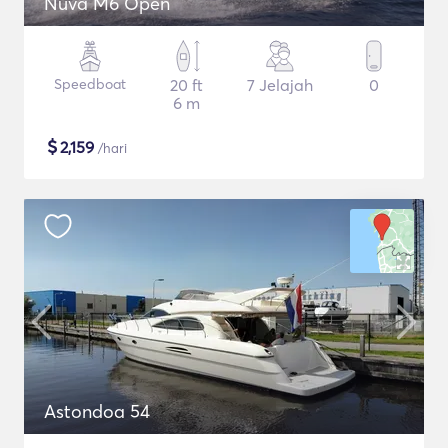
Nuva M6 Open
Speedboat
20 ft
7 Jelajah
0
6 m
$
2,159
/hari
Astondoa 54