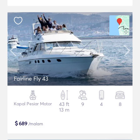
Fairline Fly 43
Kapal Pesiar Motor
43 ft
9
4
8
13 m
$
689
/malam