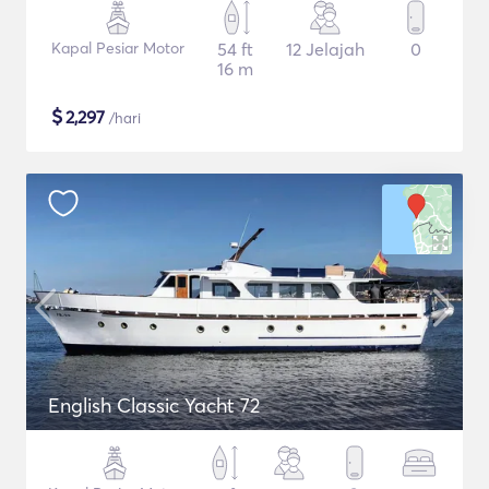
Kapal Pesiar Motor
54 ft
12 Jelajah
0
16 m
$
2,297
/hari
English Classic Yacht 72