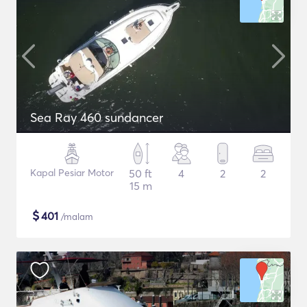
Sea Ray 460 sundancer
Kapal Pesiar Motor
50 ft
4
2
2
15 m
$
401
/malam