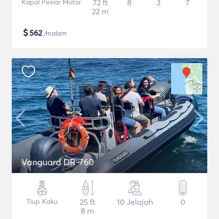
Kapal Pesiar Motor
72 ft
8
3
7
22 m
$
562
/malam
Vanguard DR-760
Tiup Kaku
25 ft
10 Jelajah
0
8 m