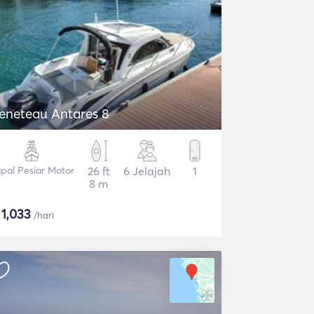
eneteau Antares 8
pal Pesiar Motor
26 ft
6 Jelajah
1
8 m
$
1,033
/hari