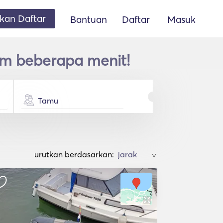
an Daftar
Bantuan
Daftar
Masuk
am beberapa menit!
Tamu
urutkan berdasarkan:
>