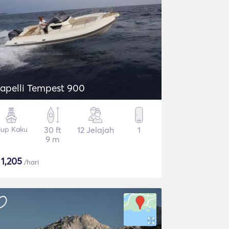
apelli Tempest 900
iup Kaku
30 ft
12 Jelajah
1
9 m
$
1,205
/hari