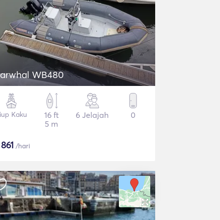
arwhal WB480
iup Kaku
16 ft
6 Jelajah
0
5 m
$
861
/hari