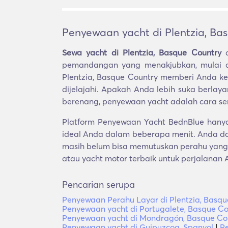
Penyewaan yacht di Plentzia, Ba
Sewa yacht di Plentzia, Basque Country
d
pemandangan yang menakjubkan, mulai d
Plentzia, Basque Country memberi Anda 
dijelajahi. Apakah Anda lebih suka berlay
berenang, penyewaan yacht adalah cara s
Platform Penyewaan Yacht BednBlue hanya 
ideal Anda dalam beberapa menit. Anda da
masih belum bisa memutuskan perahu yang 
atau yacht motor terbaik untuk perjalanan 
Pencarian serupa
Penyewaan Perahu Layar di Plentzia, Basqu
Penyewaan yacht di Portugalete, Basque Co
Penyewaan yacht di Mondragón, Basque Co
Penyewaan yacht di Guipuzcoa, Spanyol
|
Pe