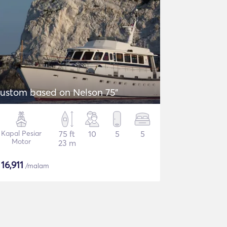
ustom based on Nelson 75"
Kapal Pesiar
75 ft
10
5
5
Motor
23 m
$
16,911
/malam