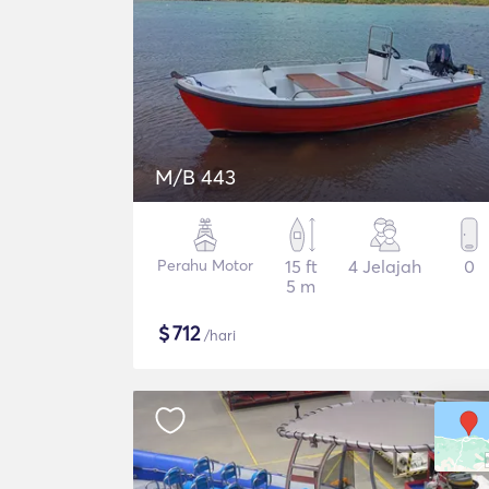
M/B 443
Perahu Motor
15 ft
4 Jelajah
0
5 m
$
712
/hari