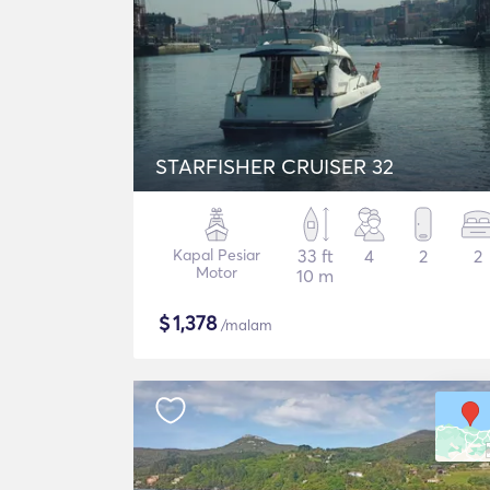
STARFISHER CRUISER 32
Kapal Pesiar
33 ft
4
2
2
Motor
10 m
$
1,378
/malam