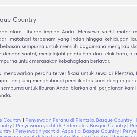
sque Country
an alami liburan impian Anda. Menyewa yacht motor m
ari matahari terbenam yang indah hingga kehidupan lau
kebebasan sempurna untuk memilih bagaimana menghabiska
ar dengan santai, menjelajahi pelabuhan dan teluk baru, a
empurna untuk merasakan kebahagiaan berlayar.
menawarkan perahu terverifikasi untuk sewa di Plentzia
pat langsung menghubungi pemilik atau kami dengan perta
sempurna untuk liburan Anda, biarkan ahli perjalanan kami
Anda.
e Country
|
Penyewaan Perahu di Plentzia, Basque Country
|
untry
|
Penyewaan yacht di Pedernales, Basque Country
|
Pe
untry
|
Penyewaan yacht di Azpeitia, Basque Country
|
Penye
nyewaan yacht di Icazteguieta, Basque Country
|
Penyewaan 