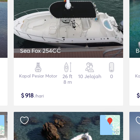
Sea Fox 254CC
B
Kapal Pesiar Motor
26 ft
10 Jelajah
0
Ka
8 m
$
918
/hari