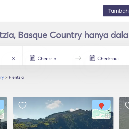
Tambahk
ntzia, Basque Country hanya dal
ry
Plentzia