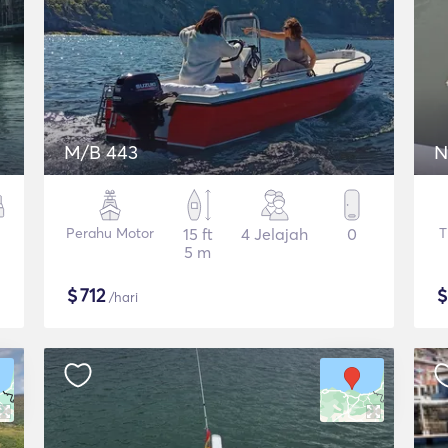
M/B 443
N
Perahu Motor
15 ft
4 Jelajah
0
T
5 m
$
712
/hari