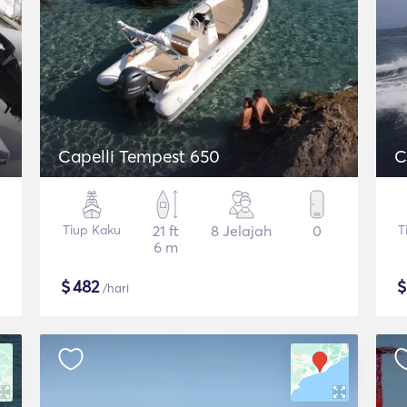
Capelli Tempest 650
C
Tiup Kaku
21 ft
8 Jelajah
0
T
6 m
$
482
/hari