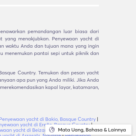
enawarkan pemandangan luar biasa dari
t yang menakjubkan. Penyewaan yacht di
n waktu Anda dan tujuan mana yang ingin
tau menemukan pantai sepi untuk piknik dan
, Basque Country. Temukan dan pesan yacht
nyaan apa pun yang Anda miliki. Jika Anda
 merekomendasikan kapal layar, katamaran,
Penyewaan yacht di Bakio, Basque Country
|
nyewaan yacht di Ereño, Basque Country
|
Mata Uang, Bahasa & Lainnya
waan yacht di Beizama, Basque Country
|
yacht di Arrarats, Navarre
|
Penyewaan