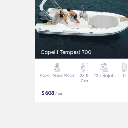
Capelli Tempest 700
Kapal Pesiar Motor
23 ft
12 Jelajah
0
7 m
$
608
/hari