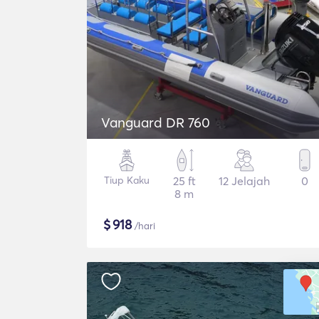
Vanguard DR 760
Tiup Kaku
25 ft
12 Jelajah
0
8 m
$
918
/hari