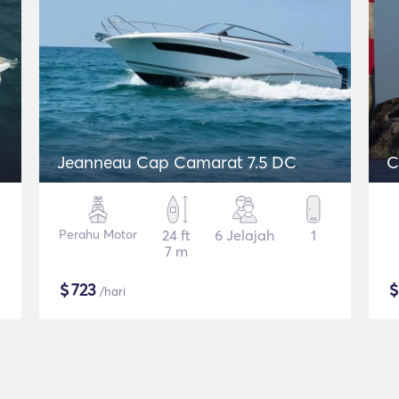
Jeanneau Cap Camarat 7.5 DC
C
Perahu Motor
24 ft
6 Jelajah
1
7 m
$
723
/hari