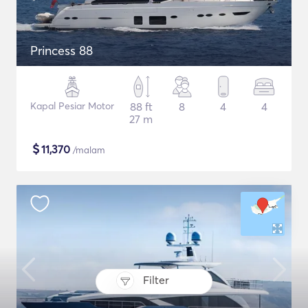
Princess 88
Kapal Pesiar Motor
88 ft
8
4
4
27 m
$
11,370
/malam
Filter