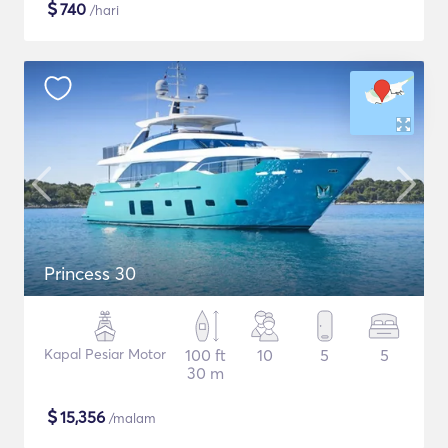
$
740
/hari
Princess 30
Kapal Pesiar Motor
100 ft
10
5
5
30 m
$
15,356
/malam