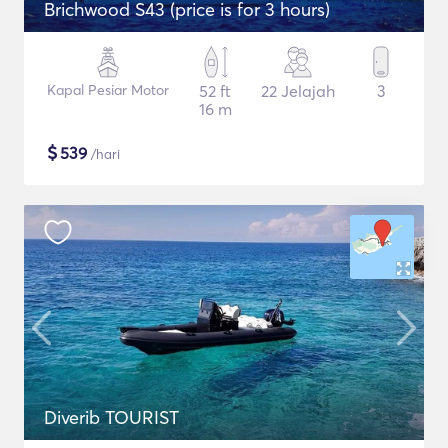
Brichwood S43 (price is for 3 hours)
Kapal Pesiar Motor
52 ft
22 Jelajah
3
16 m
$
539
/hari
Diverib TOURIST