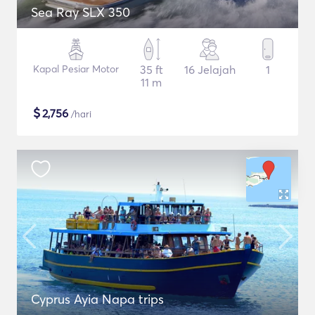
Sea Ray SLX 350
Kapal Pesiar Motor
35 ft
16 Jelajah
1
11 m
$
2,756
/hari
Cyprus Ayia Napa trips