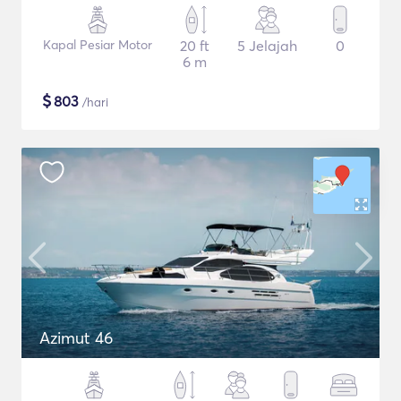
Kapal Pesiar Motor
20 ft
5 Jelajah
0
6 m
$
803
/hari
Azimut 46