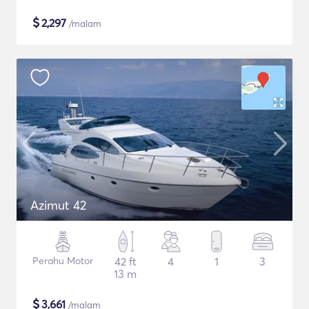
$
2,297
/malam
Azimut 42
Perahu Motor
42 ft
4
1
3
13 m
$
3,661
/malam