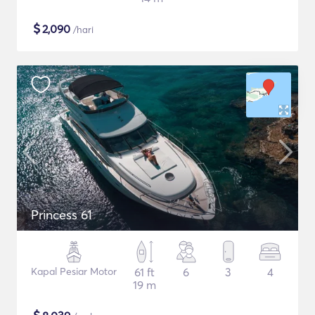
$
2,090
/hari
Princess 61
Kapal Pesiar Motor
61 ft
6
3
4
19 m