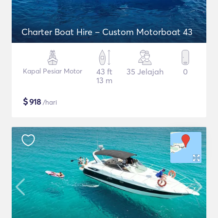
Charter Boat Hire – Custom Motorboat 43
Kapal Pesiar Motor
43 ft
35 Jelajah
0
13 m
$
918
/hari