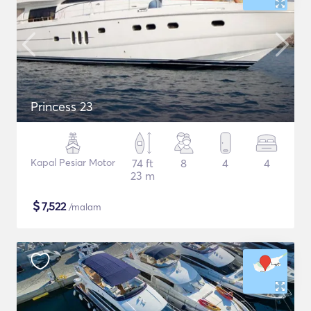
Princess 23
Kapal Pesiar Motor
74 ft
8
4
4
23 m
$
7,522
/malam