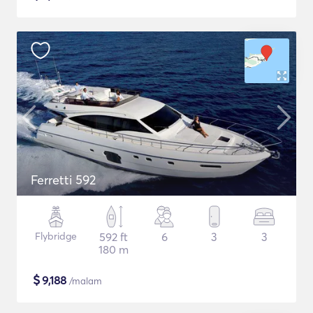
Ferretti 592
Flybridge
592 ft
6
3
3
180 m
$
9,188
/malam