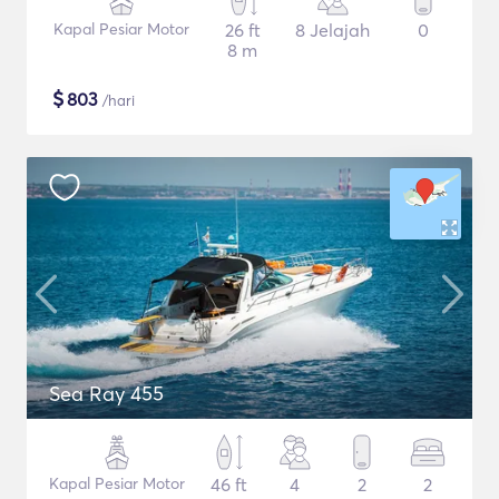
Kapal Pesiar Motor
26 ft
8 Jelajah
0
8 m
$
803
/hari
Sea Ray 455
Kapal Pesiar Motor
46 ft
4
2
2