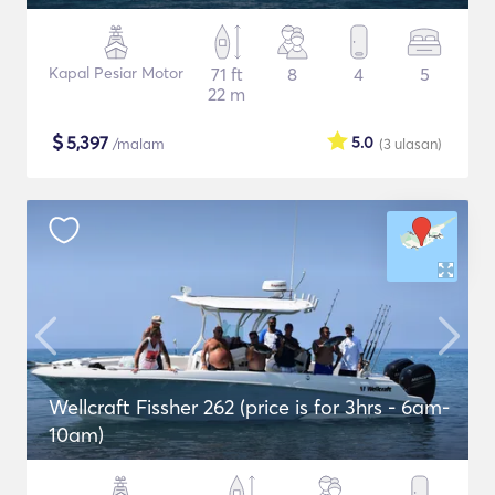
Kapal Pesiar Motor
71 ft
8
4
5
22 m
$
5,397
5.0
/malam
(3
ulasan
)
Wellcraft Fissher 262 (price is for 3hrs - 6am-
10am)