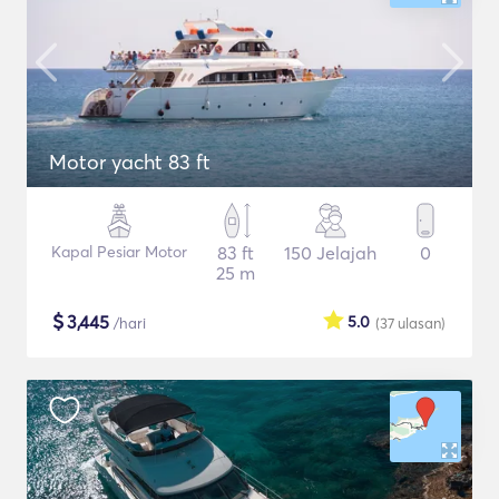
Motor yacht 83 ft
Kapal Pesiar Motor
83 ft
150 Jelajah
0
25 m
$
3,445
5.0
/hari
(37
ulasan
)