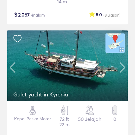
14 m
$
2,067
5.0
/malam
(8
ulasan
)
Gulet yacht in Kyrenia
Kapal Pesiar Motor
72 ft
50 Jelajah
0
22 m