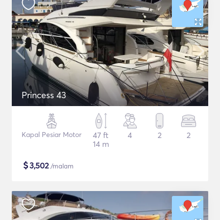
Princess 43
Kapal Pesiar Motor
47 ft
4
2
2
14 m
$
3,502
/malam