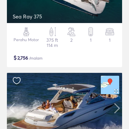
Sea Ray 375
Perahu Motor
375 ft
2
1
1
114 m
$
2,756
/malam