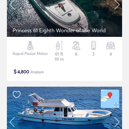
Princess 61 Eighth Wonder of the World
Kapal Pesiar Motor
61 ft
6
3
4
19 m
$
4,800
/malam