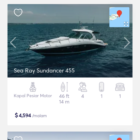
Sea Ray Sundancer 455
Kapal Pesiar Motor
46 ft
4
1
1
14 m
$
4,594
/malam