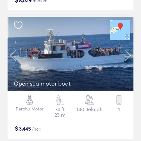
$
8,039
/malam
Open sea motor boat
Perahu Motor
74 ft
140 Jelajah
1
23 m
$
3,445
/hari