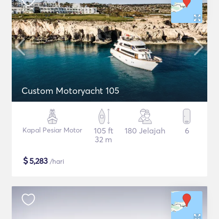
Custom Motoryacht 105
Kapal Pesiar Motor
105 ft
180 Jelajah
6
32 m
$
5,283
/hari