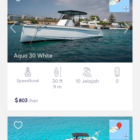
Aqua 30 White
Speedboat
30 ft
10 Jelajah
0
9 m
$
803
/hari