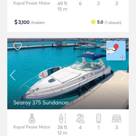
Kapal Pesiar Motor
49 ft
6
3
3
15 m
$
3,100
5.0
/malam
(1
ulasan
)
Searay 375 Sundancer
Kapal Pesiar Motor
38 ft
4
1
3
12 m