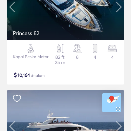
Princess 82
Kapal Pesiar Motor
82 ft
8
4
4
25 m
$
10,164
/malam