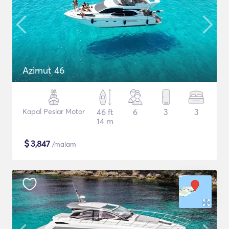
Azimut 46
Kapal Pesiar Motor
46 ft
6
3
3
14 m
$
3,847
/malam