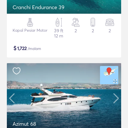
Cranchi Endurance 39
Kapal Pesiar Motor
39 ft
2
2
2
12 m
$
1,722
/malam
Azimut 68