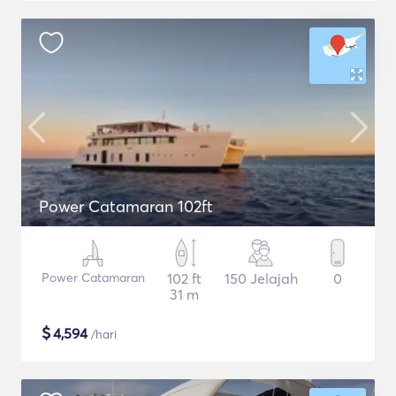
Power Catamaran 102ft
Power Catamaran
102 ft
150 Jelajah
0
31 m
$
4,594
/hari