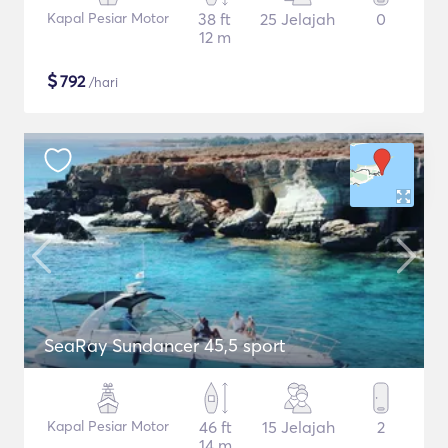
Kapal Pesiar Motor
38 ft
25 Jelajah
0
12 m
$
792
/hari
SeaRay Sundancer 45,5 sport
Kapal Pesiar Motor
46 ft
15 Jelajah
2
14 m