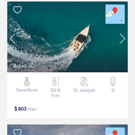
Aqua 30
Speedboat
30 ft
10 Jelajah
0
9 m
$
803
/hari