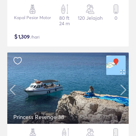
Kapal Pesiar Motor
80 ft
120 Jelajah
0
24 m
$
1,309
/hari
Princess Revenge 38