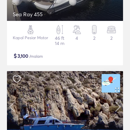
Sea Ray 455
Kapal Pesiar Motor
46 ft
4
2
2
14 m
$
3,100
/malam