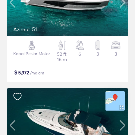
Azimut 51
Kapal Pesiar Motor
52 ft
6
3
3
16 m
$
5,972
/malam