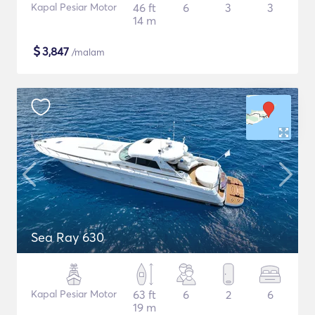
Kapal Pesiar Motor
46 ft
6
3
3
14 m
$
3,847
/malam
Sea Ray 630
Kapal Pesiar Motor
63 ft
6
2
6
19 m