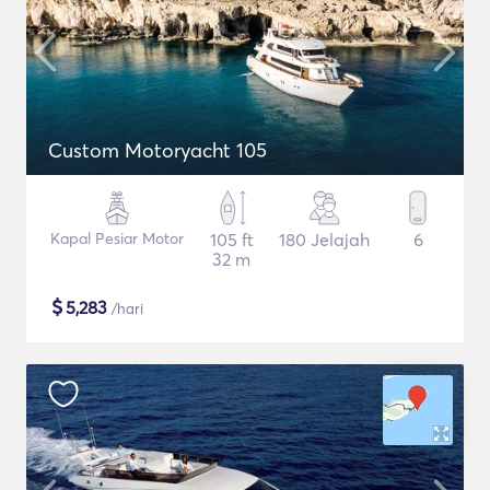
Custom Motoryacht 105
Kapal Pesiar Motor
105 ft
180 Jelajah
6
32 m
$
5,283
/hari