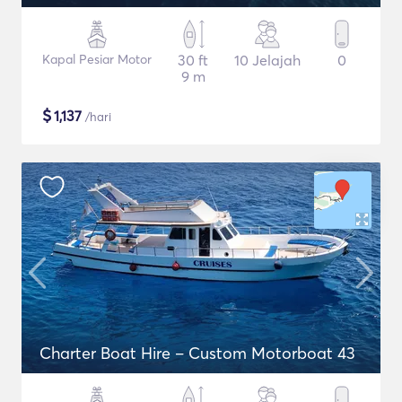
Kapal Pesiar Motor
30 ft
10 Jelajah
0
9 m
$
1,137
/hari
Charter Boat Hire – Custom Motorboat 43