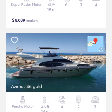
Kapal Pesiar Motor
61 ft
6
3
4
19 m
$
8,039
/malam
Azimut 46 gold
Perahu Motor
46 ft
4
2
3
14 m