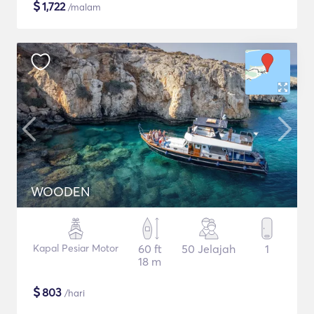
$
1,722
/malam
WOODEN
Kapal Pesiar Motor
60 ft
50 Jelajah
1
18 m
$
803
/hari