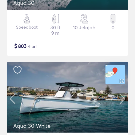
Aqua 30
Speedboat
30 ft
10 Jelajah
0
9 m
$
803
/hari
Aqua 30 White