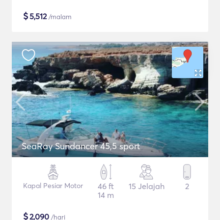
$
5,512
/malam
SeaRay Sundancer 45,5 sport
Kapal Pesiar Motor
46 ft
15 Jelajah
2
14 m
$
2,090
/hari