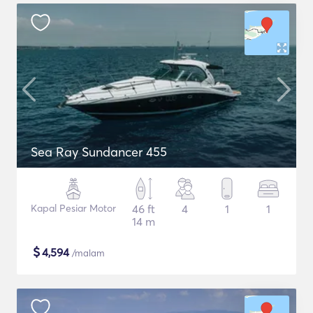
Sea Ray Sundancer 455
Kapal Pesiar Motor
46 ft
4
1
1
14 m
$
4,594
/malam