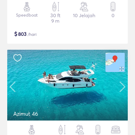
Speedboat
30 ft
10 Jelajah
0
9 m
$
803
/hari
Azimut 46