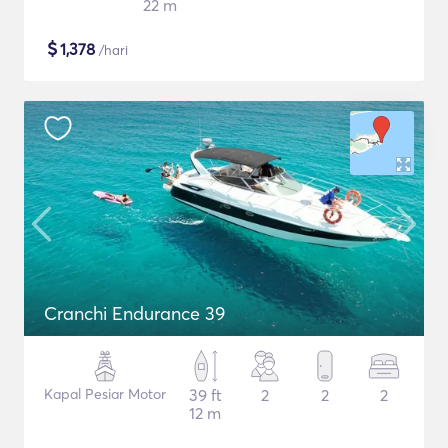
22 m
$
1,378
/hari
Cranchi Endurance 39
Kapal Pesiar Motor
39 ft
2
2
2
12 m