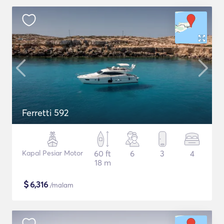
Ferretti 592
Kapal Pesiar Motor
60 ft
6
3
4
18 m
$
6,316
/malam