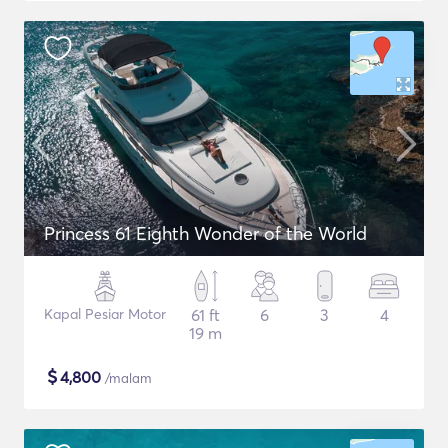
Princess 61 Eighth Wonder of the World
Kapal Pesiar Motor
61 ft
6
3
4
19 m
$
4,800
/malam