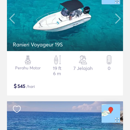
Ranieri Voyageur 19S
Perahu Motor
19 ft
7 Jelajah
0
6 m
$
545
/hari