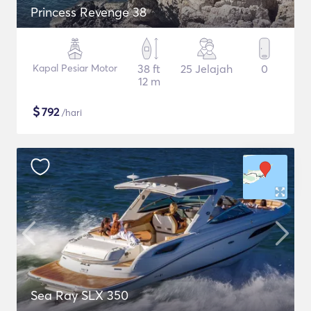
Princess Revenge 38
Kapal Pesiar Motor
38 ft
25 Jelajah
0
12 m
$
792
/hari
Sea Ray SLX 350