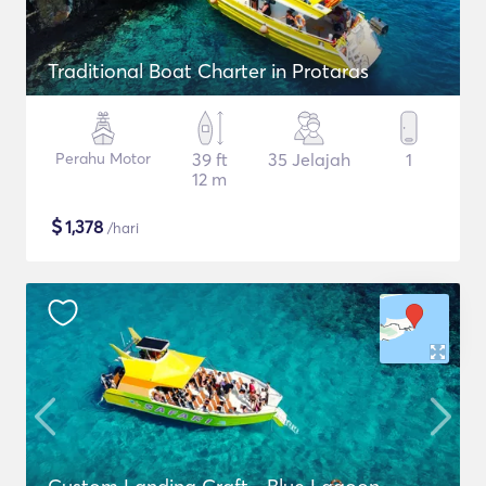
Traditional Boat Charter in Protaras
Perahu Motor
39 ft
35 Jelajah
1
12 m
$
1,378
/hari