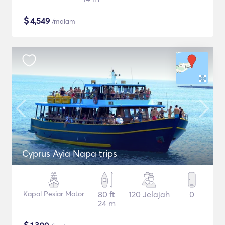
$
4,549
/malam
Cyprus Ayia Napa trips
Kapal Pesiar Motor
80 ft
120 Jelajah
0
24 m