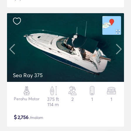
Sea Ray 375
Perahu Motor
375 ft
2
1
1
114 m
$
2,756
/malam