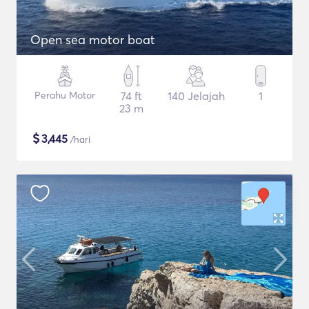
Open sea motor boat
Perahu Motor
74 ft
140 Jelajah
1
23 m
$
3,445
/hari