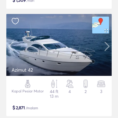
$
1,309
/hari
Azimut 42
Kapal Pesiar Motor
44 ft
4
2
3
13 m
$
2,871
/malam