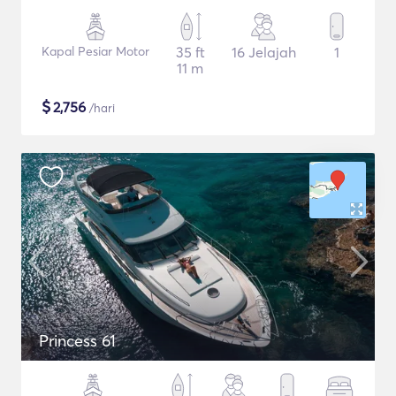
Kapal Pesiar Motor
35 ft
16 Jelajah
1
11 m
$
2,756
/hari
Princess 61