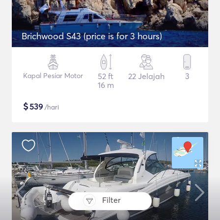
Brichwood S43 (price is for 3 hours)
Kapal Pesiar Motor
52 ft
22 Jelajah
3
16 m
$
539
/hari
Filter