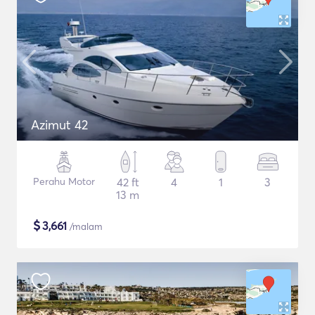
Azimut 42
Perahu Motor
42 ft
4
1
3
13 m
$
3,661
/malam