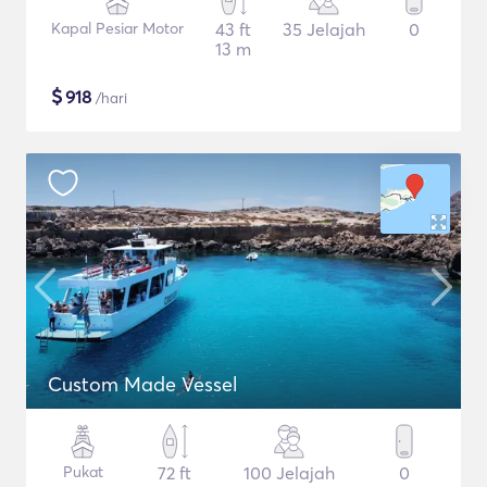
Kapal Pesiar Motor
43 ft
35 Jelajah
0
13 m
$
918
/hari
Custom Made Vessel
Pukat
72 ft
100 Jelajah
0