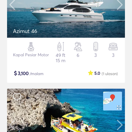
Azimut 46
Kapal Pesiar Motor
49 ft
6
3
3
15 m
$
3,100
5.0
/malam
(1
ulasan
)