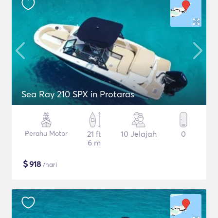
Sea Ray 210 SPX in Protaras
Perahu Motor
21 ft
10 Jelajah
0
6 m
$
918
/hari