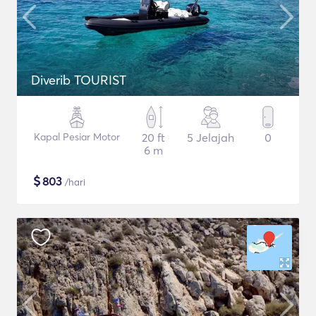
Diverib TOURIST
Kapal Pesiar Motor
20 ft
5 Jelajah
0
6 m
$
803
/hari