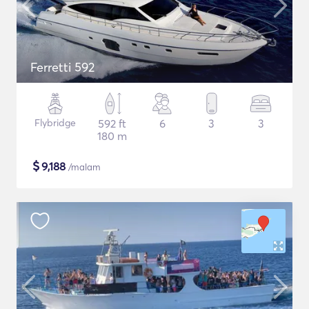
Ferretti 592
Flybridge
592 ft
6
3
3
180 m
$
9,188
/malam