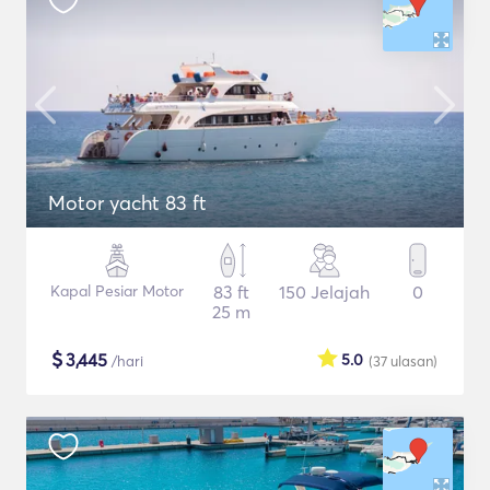
Motor yacht 83 ft
Kapal Pesiar Motor
83 ft
150 Jelajah
0
25 m
$
3,445
5.0
/hari
(37
ulasan
)