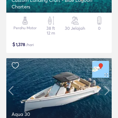
Custom Landing Craft - Blue Lagoon
Charters
Perahu Motor
38 ft
30 Jelajah
0
12 m
$
1,378
/hari
Aqua 30