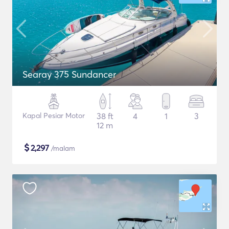
Searay 375 Sundancer
Kapal Pesiar Motor
38 ft
4
1
3
12 m
$
2,297
/malam