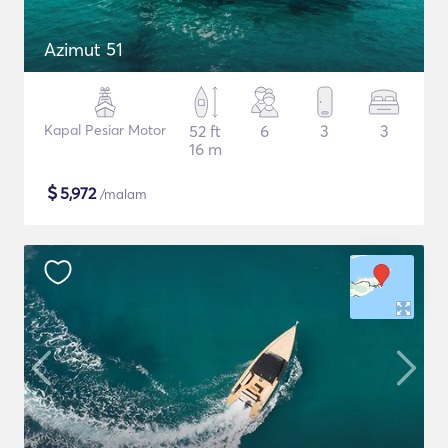
Azimut 51
Kapal Pesiar Motor
52 ft
6
3
3
16 m
$
5,972
/malam